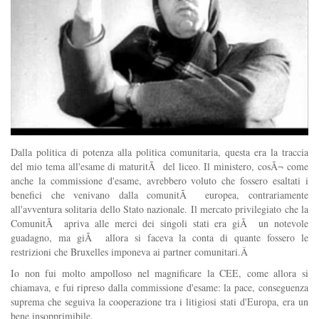
Dalla politica di potenza alla politica comunitaria, questa era la traccia
del mio tema all'esame di maturitÃ del liceo. Il ministero, cosÃ¬ come
anche la commissione d'esame, avrebbero voluto che fossero esaltati i
benefici che venivano dalla comunitÃ europea, contrariamente
all'avventura solitaria dello Stato nazionale. Il mercato privilegiato che la
ComunitÃ apriva alle merci dei singoli stati era giÃ un notevole
guadagno, ma giÃ allora si faceva la conta di quante fossero le
restrizioni che Bruxelles imponeva ai partner comunitari.Â
Io non fui molto ampolloso nel magnificare la CEE, come allora si
chiamava, e fui ripreso dalla commissione d'esame: la pace, conseguenza
suprema che seguiva la cooperazione tra i litigiosi stati d'Europa, era un
bene insopprimibile.