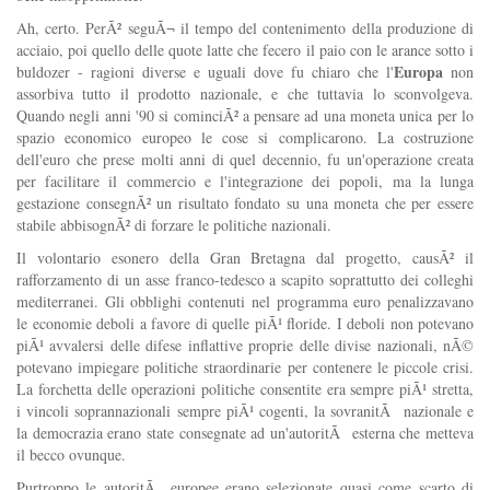
Ah, certo. PerÃ² seguÃ¬ il tempo del contenimento della produzione di
acciaio, poi quello delle quote latte che fecero il paio con le arance sotto i
Europa
buldozer - ragioni diverse e uguali dove fu chiaro che l'
non
assorbiva tutto il prodotto nazionale, e che tuttavia lo sconvolgeva.
Quando negli anni '90 si cominciÃ² a pensare ad una moneta unica per lo
spazio economico europeo le cose si complicarono. La costruzione
dell'euro che prese molti anni di quel decennio, fu un'operazione creata
per facilitare il commercio e l'integrazione dei popoli, ma la lunga
gestazione consegnÃ² un risultato fondato su una moneta che per essere
stabile abbisognÃ² di forzare le politiche nazionali.
Il volontario esonero della Gran Bretagna dal progetto, causÃ² il
rafforzamento di un asse franco-tedesco a scapito soprattutto dei colleghi
mediterranei. Gli obblighi contenuti nel programma euro penalizzavano
le economie deboli a favore di quelle piÃ¹ floride. I deboli non potevano
piÃ¹ avvalersi delle difese inflattive proprie delle divise nazionali, nÃ©
potevano impiegare politiche straordinarie per contenere le piccole crisi.
La forchetta delle operazioni politiche consentite era sempre piÃ¹ stretta,
i vincoli soprannazionali sempre piÃ¹ cogenti, la sovranitÃ nazionale e
la democrazia erano state consegnate ad un'autoritÃ esterna che metteva
il becco ovunque.
Purtroppo le autoritÃ europee erano selezionate quasi come scarto di