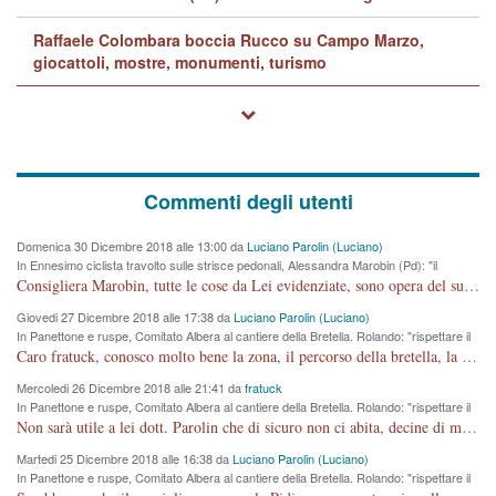
Raffaele Colombara boccia Rucco su Campo Marzo,
giocattoli, mostre, monumenti, turismo
Commenti degli utenti
Domenica 30 Dicembre 2018 alle 13:00 da
Luciano Parolin (Luciano)
In Ennesimo ciclista travolto sulle strisce pedonali, Alessandra Marobin (Pd): "il
Comune si svegli"
Consigliera Marobin, tutte le cose da Lei evidenziate, sono opera del suo ex Assessore e compagno di Partito Antonio Marco Dalla Pozza Assessore alla "progettazione" di piste ciclabili e altre porcherie. A lui manderei il conto da saldare per incidenti e danni alle persone. E' ora che "finiamola." Avete perso rassegnatevi. qui IL SINDACO RUCCO NON C'ENTRA PER NIENTE. CAPITO!!!!!!!! Amen.
Giovedi 27 Dicembre 2018 alle 17:38 da
Luciano Parolin (Luciano)
In Panettone e ruspe, Comitato Albera al cantiere della Bretella. Rolando: "rispettare il
cronoprogramma"
Caro fratuck, conosco molto bene la zona, il percorso della bretella, la situazione dei cittadini, abito in Viale Trento. A partire dal 2003 ho partecipato al Comitato di Maddalene pro bretella, e a riunioni propositive per apportare modifiche al progetto. Numerose mie foto del territorio sono arrivate a Roma, altri miei interventi (non graditi dalla Sx) sono stati pubblicati dal GdV, assieme ad altri come Ciro Asproso, ora favorevole alla bretella. Ho partecipato alla raccolta firme per la chiusura della strada x 5 giorni eseguita dal Sindaco Hullwech per sforamento 180 Micro/g. Pertanto come impegno per la tematica sono apposto con la coscienza. Ora il Progetto è partito, fine! Voglio dire che la nuova Giunta "comunale" non c'entra più. L'opera sarà "malauguratamente" eseguita, ma non con il mio placet. Il Consigliere Comunale dovrebbe capire che la campagna elettorale è finita, con buona pace di tutti. Quello che invece dovrebbe interessare è la proprietà della strada, dall'uscita autostradale Ovest, sino alla Rotatoria dell'Albara, vi sono tre possessori: Autostrade SpA; La Provincia, il Comune. Come la mettiamo per il futuro ? I costi, da 50 sono saliti a 100 milioni di € come dire 20 milioni a KM (!) da non credere. Comunque si farà. Ma nessuno canti Vittoria, anzi meglio non farne un ulteriore fatto "partitico" per questioni elettorali o di seggio. Se mi manda la sua mail, sono disponibile ad inviare i documenti e le foto sopra descritte. Con ossequi, Luciano Parolin
Mercoledi 26 Dicembre 2018 alle 21:41 da
fratuck
In Panettone e ruspe, Comitato Albera al cantiere della Bretella. Rolando: "rispettare il
cronoprogramma"
Non sarà utile a lei dott. Parolin che di sicuro non ci abita, decine di migliaia di TIR, automobili e padroncini che passano quotidianamente per una strada appena rotabile, non è più possibile stendere i panni, attraversare la strada senza rischiare la morte, le case stanno crepando, i tempi sono cambiati e la bretella non passerà assolutamente per maddalene (ma cosa sta a dire?!), dia invece responsabilità a chi ha costruito tagliando la strada che doveva invece terminare a isola vicentina e non al moracchino lasciando Motta di Costabissara ancora in panne di traffico. I tempi sono cambiati dottore e se l'anagrafe della vita stagna nell'essere umano impressioni conservatrici, la società non le considera perchè va avanti, si industrializza e ha bisogno di infrastrutture e di sviluppo. Ultima considerazione, se è geloso di Rolando perchè vede in lui solo campagne politiche mentre si difendono i SOLI diritti dei cittadini, la preghiamo faccia considerazioni più appropriate. Saluti e complimenti per i suoi scritti.
Martedi 25 Dicembre 2018 alle 16:38 da
Luciano Parolin (Luciano)
In Panettone e ruspe, Comitato Albera al cantiere della Bretella. Rolando: "rispettare il
cronoprogramma"