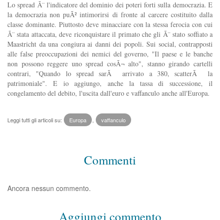
Lo spread Ã¨ l'indicatore del dominio dei poteri forti sulla democrazia. E
la democrazia non puÃ² intimorirsi di fronte al carcere costituito dalla
classe dominante. Piuttosto deve minacciare con la stessa ferocia con cui
Ã¨ stata attaccata, deve riconquistare il primato che gli Ã¨ stato soffiato a
Maastricht da una congiura ai danni dei popoli. Sui social, contrapposti
alle false preoccupazioni dei nemici del governo, "Il paese e le banche
non possono reggere uno spread cosÃ¬ alto", stanno girando cartelli
contrari, "Quando lo spread sarÃ arrivato a 380, scatterÃ la
patrimoniale". E io aggiungo, anche la tassa di successione, il
congelamento del debito, l'uscita dall'euro e vaffanculo anche all'Europa.
Leggi tutti gli articoli su:
Europa
,
vaffanculo
Commenti
Ancora nessun commento.
Aggiungi commento