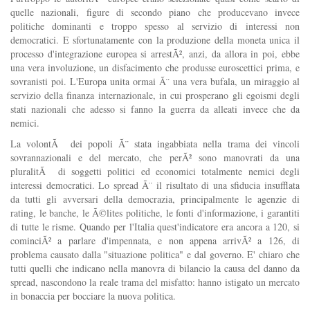
quelle nazionali, figure di secondo piano che producevano invece
politiche dominanti e troppo spesso al servizio di interessi non
democratici. E sfortunatamente con la produzione della moneta unica il
processo d'integrazione europea si arrestÃ², anzi, da allora in poi, ebbe
una vera involuzione, un disfacimento che produsse euroscettici prima, e
sovranisti poi. L'Europa unita ormai Ã¨ una vera bufala, un miraggio al
servizio della finanza internazionale, in cui prosperano gli egoismi degli
stati nazionali che adesso si fanno la guerra da alleati invece che da
nemici.
La volontÃ dei popoli Ã¨ stata ingabbiata nella trama dei vincoli
sovrannazionali e del mercato, che perÃ² sono manovrati da una
pluralitÃ di soggetti politici ed economici totalmente nemici degli
interessi democratici. Lo spread Ã¨ il risultato di una sfiducia insufflata
da tutti gli avversari della democrazia, principalmente le agenzie di
rating, le banche, le Ã©lites politiche, le fonti d'informazione, i garantiti
di tutte le risme. Quando per l'Italia quest'indicatore era ancora a 120, si
cominciÃ² a parlare d'impennata, e non appena arrivÃ² a 126, di
problema causato dalla "situazione politica" e dal governo. E' chiaro che
tutti quelli che indicano nella manovra di bilancio la causa del danno da
spread, nascondono la reale trama del misfatto: hanno istigato un mercato
in bonaccia per bocciare la nuova politica.