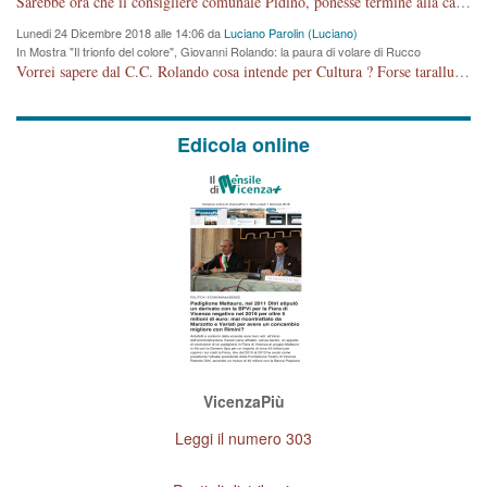
Sarebbe ora che il consigliere comunale Pidino, ponesse termine alla campagna elettorale nel territorio del suo seggio Villaggio del Sole. La tiraca è iniziata, distruggerà 6 km di prateria ovest della città, ricca di fonti e sorgenti d'acqua. I cittadini di Maddalene non avranno più Pace la notte. Molta colpa per la costruzione di questa Strada è proprio del signor Rolando,dei suoi gazebo mobili e che vuol far passare questa opera VANDALICA come progetto "utile" a chi ? Non è cosa seria sig. Rolando!
Lunedi 24 Dicembre 2018 alle 14:06 da
Luciano Parolin (Luciano)
In Mostra "Il trionfo del colore", Giovanni Rolando: la paura di volare di Rucco
Vorrei sapere dal C.C. Rolando cosa intende per Cultura ? Forse tarallucci, vino e sagre, o spaghetti tricolori del PD ? Il continuo (s)parlare della mostra a Palazzo Chiericati caro consigliere DANNEGGIA FORTEMENTE l'immagine della città TUTTA e fa deviare i consensi che in RUSSIA (badi bene ex U.R.S.S.) sono ECCELLENTI. A livello artistico l'evento è di alta Valenza culturale, COMPITO di Tutta la Cittadinanza fare il possibile per propagandare l'iniziativa senza farne UN CASO PARTITICO come fa Lei da sempre. Meno Gazebo + Partecipazione! E così sia. Amen.
Edicola online
VicenzaPiù
Leggi il numero 303