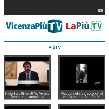
PiùTV
Ristori a vittime BPVi, Veneto
Viaggio nella baraccopoli di
Banca & c., appello al
via Giuriato a San Pio X.
sottosegretario Alessio
Vicenza ai Vicentini: “faremo
Villarosa: per mettere ordine
un regalo di Natale ai
convochi con Di Maio CNCU
residenti”