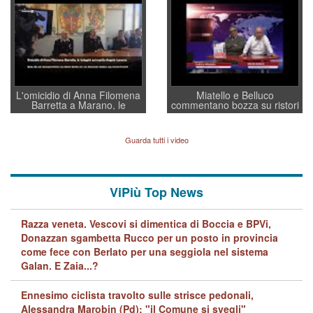
a supporto della cabina di
regia al Mef
L'omicidio di Anna Filomena
Miatello e Belluco
Barretta a Marano, le
commentano bozza su ristori
indagini dei carabinieri di
BPVi e Veneto Banca
Vicenza sul marito Angelo
Lavarra: più avvincenti di
Guarda tutti i video
quelle di... Barbara D'Urso
ViPiù Top News
Razza veneta. Vescovi si dimentica di Boccia e BPVi,
Donazzan sgambetta Rucco per un posto in provincia
come fece con Berlato per una seggiola nel sistema
Galan. E Zaia...?
Ennesimo ciclista travolto sulle strisce pedonali,
Alessandra Marobin (Pd): "il Comune si svegli"