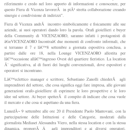
riferimento e credo nel loro apporto di informazioni e conoscenze, per
questo Fiera di Vicenza lavorerÃ in piÃ¹ stretta collaborazione creando
sinergie e condivisione di indirizzi".
Fiera di Vicenza andrÃ incontro simbolicamente e fisicamente alle sue
aziende, ai suoi operatori dando loro la parola. Orafi gioiellieri e buyer
della Community di VICENZAORO, saranno infatti i protagonisti di
â€œVICENZAORO Incontraâ€ due momenti di confronto informali, che
si terranno il 7 e lâ€™8 settembre a giornata espositiva conclusa, a
partire dalle ore 18, nella Lounge VICENZAORO allestita per
lâ€™occasione allâ€™ingresso Ovest del quartiere fieristico. La location
Ã¨ significativa, al di fuori dei luoghi convenzionali, dove espositori e
operatori si incontrano.
Lâ€™eclettico manager e scrittore, Sebastiano Zanolli chiederÃ agli
imprenditori del settore, che cosa significa oggi fare impresa, alle giovani
generazioni orafo-gioielliere di esprimere le loro prospettive e le loro
idee sul settore. Ai buyer spetterÃ il compito di indicare che cosa vuole
il mercato e che cosa si aspettano da una fiera.
LunedÃ¬ 9 settembre alle ore 20 il Presidente Paolo Mantovani, con la
partecipazione delle Istituzioni e delle Categorie, moderati dalla
giornalista Mediaset Alessandra Viero, nella stessa location e con la stessa
dinamica, proporrÃ Â agli imprenditori e ai diversi operatori,