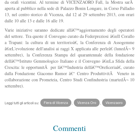
da orafi vicentini. Al termine di VICENZAORO Fall, la Mostra sarÃ
aperta al pubblico nella sede di Palazzo Bonin Longare, in Corso Palladio
13, nel centro storico di Vicenza, dal 12 al 29 settembre 2013, con orari
dalle 10 alle 13 e dalle 16 alle 19.
Varie iniziative saranno dedicate allâ€™aggiornamento degli operatori
del settore. Tra queste il Convegno curato da Federpreziosi â€œIl Corallo
a Trapani: la cultura di un territorioâ€, la Conferenza di Assogemme
â€œL'evoluzione dell'analisi ai raggi X applicata alle perleâ€ (lunedÃ¬ 9
settembre), la Conferenza Stampa del quarantennale della fondazione
dellâ€™Istituto Gemmologico Italiano e il Convegno â€œLa Sfida della
Crescita: le opportunitÃ per lâ€™Industria dellâ€™Oreficeriaâ€, curato
dalla Fondazione Giacomo Rumor â€“ Centro ProduttivitÃ Veneto in
collaborazione con Prometeia, Centro Studi Confindustria (martedÃ¬ 10
settembre).
Leggi tutti gli articoli su:
Fiera di Vicenza
,
Vicenza Oro
,
Vicenzaoro
Commenti