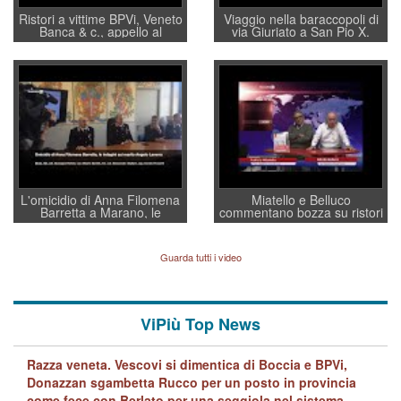
Ristori a vittime BPVi, Veneto
Viaggio nella baraccopoli di
Banca & c., appello al
via Giuriato a San Pio X.
sottosegretario Alessio
Vicenza ai Vicentini: “faremo
Villarosa: per mettere ordine
un regalo di Natale ai
convochi con Di Maio CNCU
residenti”
a supporto della cabina di
regia al Mef
L'omicidio di Anna Filomena
Miatello e Belluco
Barretta a Marano, le
commentano bozza su ristori
indagini dei carabinieri di
BPVi e Veneto Banca
Vicenza sul marito Angelo
Lavarra: più avvincenti di
Guarda tutti i video
quelle di... Barbara D'Urso
ViPiù Top News
Razza veneta. Vescovi si dimentica di Boccia e BPVi,
Donazzan sgambetta Rucco per un posto in provincia
come fece con Berlato per una seggiola nel sistema