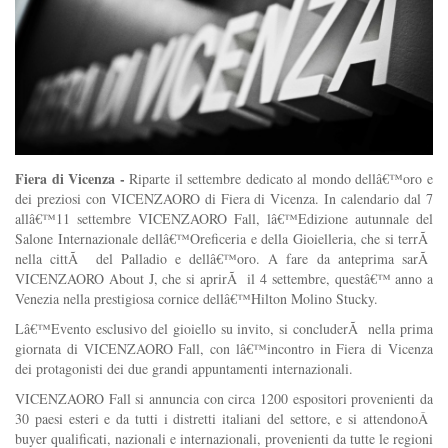
Fiera di Vicenza -
Riparte il settembre dedicato al mondo dellâ€™oro e
dei preziosi con VICENZAORO di Fiera di Vicenza. In calendario dal 7
allâ€™11 settembre VICENZAORO Fall, lâ€™Edizione autunnale del
Salone Internazionale dellâ€™Oreficeria e della Gioielleria, che si terrÃ
nella cittÃ del Palladio e dellâ€™oro. A fare da anteprima sarÃ
VICENZAORO About J, che si aprirÃ il 4 settembre, questâ€™ anno a
Venezia nella prestigiosa cornice dellâ€™Hilton Molino Stucky.
Lâ€™Evento esclusivo del gioiello su invito, si concluderÃ nella prima
giornata di VICENZAORO Fall, con lâ€™incontro in Fiera di Vicenza
dei protagonisti dei due grandi appuntamenti internazionali.
VICENZAORO Fall si annuncia con circa 1200 espositori provenienti da
30 paesi esteri e da tutti i distretti italiani del settore, e si attendonoÂ
buyer qualificati, nazionali e internazionali, provenienti da tutte le regioni