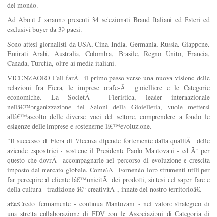
del mondo.
Ad About J saranno presenti 34 selezionati Brand Italiani ed Esteri ed
esclusivi buyer da 39 paesi.
Sono attesi giornalisti da USA, Cina, India, Germania, Russia, Giappone,
Emirati Arabi, Australia, Colombia, Brasile, Regno Unito, Francia,
Canada, Turchia, oltre ai media italiani.
VICENZAORO Fall farÃ il primo passo verso una nuova visione delle
relazioni fra Fiera, le imprese orafe-Â gioielliere e le Categorie
economiche. La SocietÃ Fieristica, leader internazionale
nellâ€™organizzazione dei Saloni della Gioielleria, vuole mettersi
allâ€™ascolto delle diverse voci del settore, comprendere a fondo le
esigenze delle imprese e sostenerne lâ€™evoluzione.
"Il successo di Fiera di Vicenza dipende fortemente dalla qualitÃ delle
aziende espositrici - sostiene il Presidente Paolo Mantovani - ed Ã¨ per
questo che dovrÃ accompagnarle nel percorso di evoluzione e crescita
imposto dal mercato globale. Come?Â Fornendo loro strumenti utili per
far percepire al cliente lâ€™unicitÃ dei prodotti, sintesi del saper fare e
della cultura - tradizione â€“ creativitÃ , innate del nostro territorioâ€.
â€œCredo fermamente - continua Mantovani - nel valore strategico di
una stretta collaborazione di FDV con le Associazioni di Categoria di