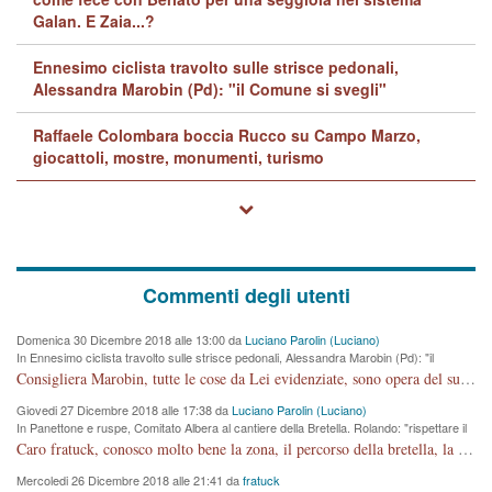
Galan. E Zaia...?
Ennesimo ciclista travolto sulle strisce pedonali,
Alessandra Marobin (Pd): "il Comune si svegli"
Raffaele Colombara boccia Rucco su Campo Marzo,
giocattoli, mostre, monumenti, turismo
Commenti degli utenti
Domenica 30 Dicembre 2018 alle 13:00 da
Luciano Parolin (Luciano)
In Ennesimo ciclista travolto sulle strisce pedonali, Alessandra Marobin (Pd): "il
Comune si svegli"
Consigliera Marobin, tutte le cose da Lei evidenziate, sono opera del suo ex Assessore e compagno di Partito Antonio Marco Dalla Pozza Assessore alla "progettazione" di piste ciclabili e altre porcherie. A lui manderei il conto da saldare per incidenti e danni alle persone. E' ora che "finiamola." Avete perso rassegnatevi. qui IL SINDACO RUCCO NON C'ENTRA PER NIENTE. CAPITO!!!!!!!! Amen.
Giovedi 27 Dicembre 2018 alle 17:38 da
Luciano Parolin (Luciano)
In Panettone e ruspe, Comitato Albera al cantiere della Bretella. Rolando: "rispettare il
cronoprogramma"
Caro fratuck, conosco molto bene la zona, il percorso della bretella, la situazione dei cittadini, abito in Viale Trento. A partire dal 2003 ho partecipato al Comitato di Maddalene pro bretella, e a riunioni propositive per apportare modifiche al progetto. Numerose mie foto del territorio sono arrivate a Roma, altri miei interventi (non graditi dalla Sx) sono stati pubblicati dal GdV, assieme ad altri come Ciro Asproso, ora favorevole alla bretella. Ho partecipato alla raccolta firme per la chiusura della strada x 5 giorni eseguita dal Sindaco Hullwech per sforamento 180 Micro/g. Pertanto come impegno per la tematica sono apposto con la coscienza. Ora il Progetto è partito, fine! Voglio dire che la nuova Giunta "comunale" non c'entra più. L'opera sarà "malauguratamente" eseguita, ma non con il mio placet. Il Consigliere Comunale dovrebbe capire che la campagna elettorale è finita, con buona pace di tutti. Quello che invece dovrebbe interessare è la proprietà della strada, dall'uscita autostradale Ovest, sino alla Rotatoria dell'Albara, vi sono tre possessori: Autostrade SpA; La Provincia, il Comune. Come la mettiamo per il futuro ? I costi, da 50 sono saliti a 100 milioni di € come dire 20 milioni a KM (!) da non credere. Comunque si farà. Ma nessuno canti Vittoria, anzi meglio non farne un ulteriore fatto "partitico" per questioni elettorali o di seggio. Se mi manda la sua mail, sono disponibile ad inviare i documenti e le foto sopra descritte. Con ossequi, Luciano Parolin
Mercoledi 26 Dicembre 2018 alle 21:41 da
fratuck