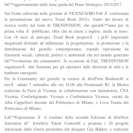
lâ€™aggiornamento delle linee guida del Piano Strategico 2013/2017.
Sul fronte editoriale nelle giornate di VICENZAORO Fall Ã¨ confermata
la presentazione del nuovo Trend Book 2015+, frutto del lavoro di
ricerca svolto dal team di TRENDVISION, che questâ€™anno per la
prima volta Ã¨ pubblicato, oltre che in cinese e inglese, anche in russo.
Con 18 mesi di anticipo, Trend Book proporrÃ i piÃ¹ importanti
megatrend destinati ad influenzare la progettazione, la produzione e la
distribuzione del gioiello contemporaneo, traendo ispirazione da
fenomeni sociali, culturali, politici e ambientali che nel mondo generano
lâ€™evoluzione dei consumatori. In occasione di Fall, TRENDVISION
organizzerÃ due Seminari per gli operatori sulle direzioni di stile e le
tendenze emergenti.
Per la Community del gioiello la vernice di â€œPorte Bonheurâ€ si
terrÃ sabato 7 settembre alle ore 16.00 alla Promenade B1, la Mostra
realizzata da Fiera di Vicenza, in collaborazione con Apindustria, CNA
Vicenza, Confartigianato Vicenza e Confindustria Vicenza, curata da
Alba Cappellieri docente del Politecnico di Milano, e Livia Tenuta del
Politecnico di Milano.
Lâ€™Esposizione Ã¨ il risultato della seconda Edizione di â€œNext
Jeneration â€“ Jewellery Talent Contestâ€ e propone i 20 progetti
selezionati dalla Giuria presieduta dal designer Gijs Bakker, e realizzati