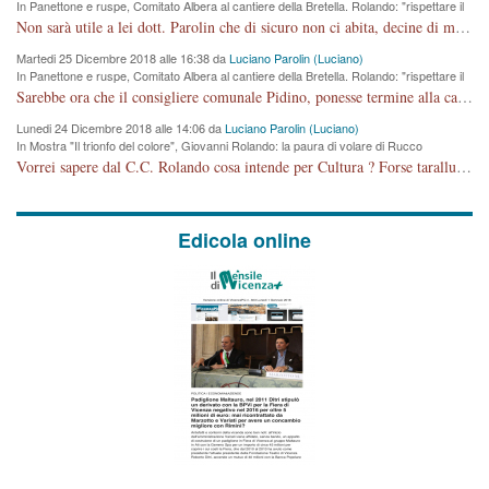
In Panettone e ruspe, Comitato Albera al cantiere della Bretella. Rolando: "rispettare il
cronoprogramma"
Non sarà utile a lei dott. Parolin che di sicuro non ci abita, decine di migliaia di TIR, automobili e padroncini che passano quotidianamente per una strada appena rotabile, non è più possibile stendere i panni, attraversare la strada senza rischiare la morte, le case stanno crepando, i tempi sono cambiati e la bretella non passerà assolutamente per maddalene (ma cosa sta a dire?!), dia invece responsabilità a chi ha costruito tagliando la strada che doveva invece terminare a isola vicentina e non al moracchino lasciando Motta di Costabissara ancora in panne di traffico. I tempi sono cambiati dottore e se l'anagrafe della vita stagna nell'essere umano impressioni conservatrici, la società non le considera perchè va avanti, si industrializza e ha bisogno di infrastrutture e di sviluppo. Ultima considerazione, se è geloso di Rolando perchè vede in lui solo campagne politiche mentre si difendono i SOLI diritti dei cittadini, la preghiamo faccia considerazioni più appropriate. Saluti e complimenti per i suoi scritti.
Martedi 25 Dicembre 2018 alle 16:38 da
Luciano Parolin (Luciano)
In Panettone e ruspe, Comitato Albera al cantiere della Bretella. Rolando: "rispettare il
cronoprogramma"
Sarebbe ora che il consigliere comunale Pidino, ponesse termine alla campagna elettorale nel territorio del suo seggio Villaggio del Sole. La tiraca è iniziata, distruggerà 6 km di prateria ovest della città, ricca di fonti e sorgenti d'acqua. I cittadini di Maddalene non avranno più Pace la notte. Molta colpa per la costruzione di questa Strada è proprio del signor Rolando,dei suoi gazebo mobili e che vuol far passare questa opera VANDALICA come progetto "utile" a chi ? Non è cosa seria sig. Rolando!
Lunedi 24 Dicembre 2018 alle 14:06 da
Luciano Parolin (Luciano)
In Mostra "Il trionfo del colore", Giovanni Rolando: la paura di volare di Rucco
Vorrei sapere dal C.C. Rolando cosa intende per Cultura ? Forse tarallucci, vino e sagre, o spaghetti tricolori del PD ? Il continuo (s)parlare della mostra a Palazzo Chiericati caro consigliere DANNEGGIA FORTEMENTE l'immagine della città TUTTA e fa deviare i consensi che in RUSSIA (badi bene ex U.R.S.S.) sono ECCELLENTI. A livello artistico l'evento è di alta Valenza culturale, COMPITO di Tutta la Cittadinanza fare il possibile per propagandare l'iniziativa senza farne UN CASO PARTITICO come fa Lei da sempre. Meno Gazebo + Partecipazione! E così sia. Amen.
Edicola online