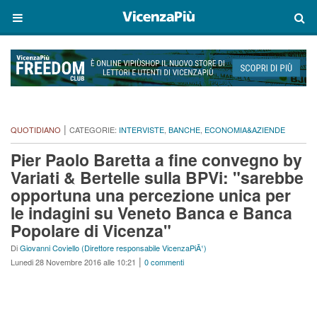
|
QUOTIDIANO
CATEGORIE:
INTERVISTE
,
BANCHE
,
ECONOMIA&AZIENDE
Pier Paolo Baretta a fine convegno by
Variati & Bertelle sulla BPVi: "sarebbe
opportuna una percezione unica per
le indagini su Veneto Banca e Banca
Popolare di Vicenza"
Di
Giovanni Coviello (Direttore responsabile VicenzaPiÃ¹)
|
Lunedi 28 Novembre 2016 alle 10:21
0 commenti