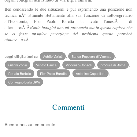
Ben conoscendo le due situazioni e pur esprimendo una posizione non
tecnica nÃ¨ attinente stettamente alla sua funzione di sottosegretario
all'Economia, Pier Paolo Baretta ha avuto l'onestÃ di
affermare:Â Â«
Sulle indagini non mi pronuncio ma in questo capisco che
se ci fosse un'unica percezione del problema questo potrebeb
aiutare...
Â»Â
Leggi tutti gli articoli su:
Achille Variati
,
Banca Popolare di Vicenza
,
Gianni Zonin
,
Veneto Banca
,
Vincenzo Consoli
,
procura di Roma
,
Renato Bertelle
,
Pier Paolo Baretta
,
Antonino Cappelleri.
,
Convegno burla BPVi
Commenti
Ancora nessun commento.