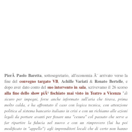
PierÂ Paolo Baretta
, sottosegretario, all'economia Ã¨ arrivato verso la
convegno targato VB
Achille Variati
Renato Bertelle
fine del
,
&
, e
suo intervento in sala
dopo aver dato conto del
, scrivevamo il 26 scorso
alla fine dello show piÃ¹ fischiato mai visto in Teatro a Vicenza
"
di
sicuro per impegni, forse anche informato sull'aria che tirava
,
prima
molto calda, e ha affrontato il caso con logica tecnica, con attenzione
politica al sistema bancario italiano in crisi e con un richiamo alle azioni
legali da portare avanti per fissare una "cesura" col passato che serve a
far ripartire la fiducia nel nuovo e con un rimprovero (lui ha poi
modificato in "appello") agli imprenditori locali che di certo non hanno