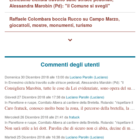
Alessandra Marobin (Pd): "il Comune si svegli"
Raffaele Colombara boccia Rucco su Campo Marzo,
giocattoli, mostre, monumenti, turismo
Commenti degli utenti
Domenica 30 Dicembre 2018 alle 13:00 da
Luciano Parolin (Luciano)
In Ennesimo ciclista travolto sulle strisce pedonali, Alessandra Marobin (Pd): "il
Comune si svegli"
Consigliera Marobin, tutte le cose da Lei evidenziate, sono opera del suo ex Assessore e compagno di Partito Antonio Marco Dalla Pozza Assessore alla "progettazione" di piste ciclabili e altre porcherie. A lui manderei il conto da saldare per incidenti e danni alle persone. E' ora che "finiamola." Avete perso rassegnatevi. qui IL SINDACO RUCCO NON C'ENTRA PER NIENTE. CAPITO!!!!!!!! Amen.
Giovedi 27 Dicembre 2018 alle 17:38 da
Luciano Parolin (Luciano)
In Panettone e ruspe, Comitato Albera al cantiere della Bretella. Rolando: "rispettare il
cronoprogramma"
Caro fratuck, conosco molto bene la zona, il percorso della bretella, la situazione dei cittadini, abito in Viale Trento. A partire dal 2003 ho partecipato al Comitato di Maddalene pro bretella, e a riunioni propositive per apportare modifiche al progetto. Numerose mie foto del territorio sono arrivate a Roma, altri miei interventi (non graditi dalla Sx) sono stati pubblicati dal GdV, assieme ad altri come Ciro Asproso, ora favorevole alla bretella. Ho partecipato alla raccolta firme per la chiusura della strada x 5 giorni eseguita dal Sindaco Hullwech per sforamento 180 Micro/g. Pertanto come impegno per la tematica sono apposto con la coscienza. Ora il Progetto è partito, fine! Voglio dire che la nuova Giunta "comunale" non c'entra più. L'opera sarà "malauguratamente" eseguita, ma non con il mio placet. Il Consigliere Comunale dovrebbe capire che la campagna elettorale è finita, con buona pace di tutti. Quello che invece dovrebbe interessare è la proprietà della strada, dall'uscita autostradale Ovest, sino alla Rotatoria dell'Albara, vi sono tre possessori: Autostrade SpA; La Provincia, il Comune. Come la mettiamo per il futuro ? I costi, da 50 sono saliti a 100 milioni di € come dire 20 milioni a KM (!) da non credere. Comunque si farà. Ma nessuno canti Vittoria, anzi meglio non farne un ulteriore fatto "partitico" per questioni elettorali o di seggio. Se mi manda la sua mail, sono disponibile ad inviare i documenti e le foto sopra descritte. Con ossequi, Luciano Parolin
Mercoledi 26 Dicembre 2018 alle 21:41 da
fratuck
In Panettone e ruspe, Comitato Albera al cantiere della Bretella. Rolando: "rispettare il
cronoprogramma"
Non sarà utile a lei dott. Parolin che di sicuro non ci abita, decine di migliaia di TIR, automobili e padroncini che passano quotidianamente per una strada appena rotabile, non è più possibile stendere i panni, attraversare la strada senza rischiare la morte, le case stanno crepando, i tempi sono cambiati e la bretella non passerà assolutamente per maddalene (ma cosa sta a dire?!), dia invece responsabilità a chi ha costruito tagliando la strada che doveva invece terminare a isola vicentina e non al moracchino lasciando Motta di Costabissara ancora in panne di traffico. I tempi sono cambiati dottore e se l'anagrafe della vita stagna nell'essere umano impressioni conservatrici, la società non le considera perchè va avanti, si industrializza e ha bisogno di infrastrutture e di sviluppo. Ultima considerazione, se è geloso di Rolando perchè vede in lui solo campagne politiche mentre si difendono i SOLI diritti dei cittadini, la preghiamo faccia considerazioni più appropriate. Saluti e complimenti per i suoi scritti.
Martedi 25 Dicembre 2018 alle 16:38 da
Luciano Parolin (Luciano)