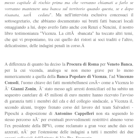
messo capitale di rischio prima ma che verranno chiamati a farlo se
vorranno mantenere una banca sul territorio quando questa, se e dopo
risanata, sarÃ ceduta
". Ma nell'intervista esclusiva concessaci il
sottosegretario, che abbiamo documentato sui brutti fatti bancari locali
omaggiando a lui, dopo averlo fatto anche con Renzi e Nencini, il nostro
libro testimonianza "Vicenza. La cittÃ sbancata" ha toccato altri temi,
che qui vi proponiamo, tra cui quello dei ristori ai soci traditi e l'altro,
delicatissimo, delle indagini penali in corso.Â
Procura di Roma
Veneto Banca
A differenza di quanto ha deciso la
per
,
per la cui vicenda, analoga se non meno grave per lo meno
Banca Popolare di Vicenza
Vincenzo
numericamente a quella della
, l'ad
Consoli
, l'uomo chiave dei fatti montebellunesi cosÃ¬ come a Vicenza lo
Gianni Zonin
Ã¨
, Ã¨ stato messo agli arresti domiciliari ed ha subito un
sequestro cautelare di 45 milioni di euro mentre hanno ricevuto l'avviso
di garanzia tutti i membri del cda e del collegio sindacale, a Vicenza il,
secondo alcuni, troppo frenato corso del lavoro del team Salvadori -
Antonino Cappelleri
Pipeschi a disposizione di
non sta seguendo lo
stesso percorso nÃ¨ per eventuali provvedimenti restrittivi almeno verso
l'ex presidente della BPVi, come reclamato a gran voce anche dais oci
azzerati, nÃ¨ per l'estensione delle indagini a tutti i membri dei due
organi collegiali dell'Istituto di Via Btg. Framarin.