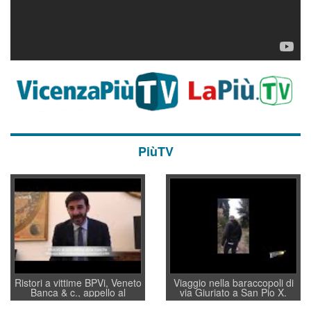
PiùTV
Ristori a vittime BPVi, Veneto
Viaggio nella baraccopoli di
Banca & c., appello al
via Giuriato a San Pio X.
sottosegretario Alessio
Vicenza ai Vicentini: “faremo