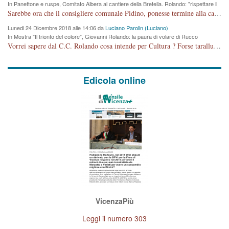
In Panettone e ruspe, Comitato Albera al cantiere della Bretella. Rolando: "rispettare il
cronoprogramma"
Sarebbe ora che il consigliere comunale Pidino, ponesse termine alla campagna elettorale nel territorio del suo seggio Villaggio del Sole. La tiraca è iniziata, distruggerà 6 km di prateria ovest della città, ricca di fonti e sorgenti d'acqua. I cittadini di Maddalene non avranno più Pace la notte. Molta colpa per la costruzione di questa Strada è proprio del signor Rolando,dei suoi gazebo mobili e che vuol far passare questa opera VANDALICA come progetto "utile" a chi ? Non è cosa seria sig. Rolando!
Lunedi 24 Dicembre 2018 alle 14:06 da
Luciano Parolin (Luciano)
In Mostra "Il trionfo del colore", Giovanni Rolando: la paura di volare di Rucco
Vorrei sapere dal C.C. Rolando cosa intende per Cultura ? Forse tarallucci, vino e sagre, o spaghetti tricolori del PD ? Il continuo (s)parlare della mostra a Palazzo Chiericati caro consigliere DANNEGGIA FORTEMENTE l'immagine della città TUTTA e fa deviare i consensi che in RUSSIA (badi bene ex U.R.S.S.) sono ECCELLENTI. A livello artistico l'evento è di alta Valenza culturale, COMPITO di Tutta la Cittadinanza fare il possibile per propagandare l'iniziativa senza farne UN CASO PARTITICO come fa Lei da sempre. Meno Gazebo + Partecipazione! E così sia. Amen.
Edicola online
VicenzaPiù
Leggi il numero 303