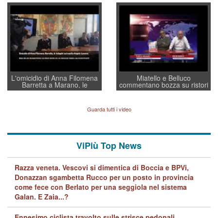
Villarosa: per mettere ordine
un regalo di Natale ai
convochi con Di Maio CNCU
residenti”
a supporto della cabina di
regia al Mef
L'omicidio di Anna Filomena
Miatello e Belluco
Barretta a Marano, le
commentano bozza su ristori
indagini dei carabinieri di
BPVi e Veneto Banca
Vicenza sul marito Angelo
Lavarra: più avvincenti di
Guarda tutti i video
quelle di... Barbara D'Urso
ViPiù Top News
Razza veneta. Vescovi si dimentica di Boccia e BPVi,
Donazzan sgambetta Rucco per un posto in provincia
come fece con Berlato per una seggiola nel sistema
Galan. E Zaia...?
Ennesimo ciclista travolto sulle strisce pedonali,