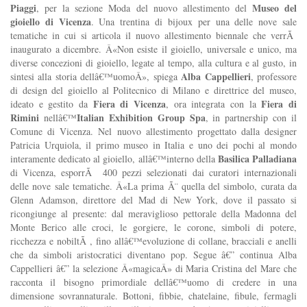
Piaggi
Museo del
, per la sezione Moda del nuovo allestimento del
gioiello di Vicenza
. Una trentina di bijoux per una delle nove sale
tematiche in cui si articola il nuovo allestimento biennale che verrÃ
inaugurato a dicembre. Â«Non esiste il gioiello, universale e unico, ma
diverse concezioni di gioiello, legate al tempo, alla cultura e al gusto, in
Alba Cappellieri
sintesi alla storia dellâ€™uomoÂ», spiega
, professore
di design del gioiello al Politecnico di Milano e direttrice del museo,
Fiera di Vicenza
Fiera di
ideato e gestito da
, ora integrata con la
Rimini
Italian Exhibition Group Spa
nellâ€™
, in partnership con il
Comune di Vicenza. Nel nuovo allestimento progettato dalla designer
Patricia Urquiola, il primo museo in Italia e uno dei pochi al mondo
Basilica Palladiana
interamente dedicato al gioiello, allâ€™interno della
di Vicenza, esporrÃ 400 pezzi selezionati dai curatori internazionali
delle nove sale tematiche. Â«La prima Ã¨ quella del simbolo, curata da
Glenn Adamson, direttore del Mad di New York, dove il passato si
ricongiunge al presente: dal meraviglioso pettorale della Madonna del
Monte Berico alle croci, le gorgiere, le corone, simboli di potere,
ricchezza e nobiltÃ , fino allâ€™evoluzione di collane, bracciali e anelli
che da simboli aristocratici diventano pop. Segue â€” continua Alba
Cappellieri â€” la selezione Â«magicaÂ» di Maria Cristina del Mare che
racconta il bisogno primordiale dellâ€™uomo di credere in una
dimensione sovrannaturale. Bottoni, fibbie, chatelaine, fibule, fermagli