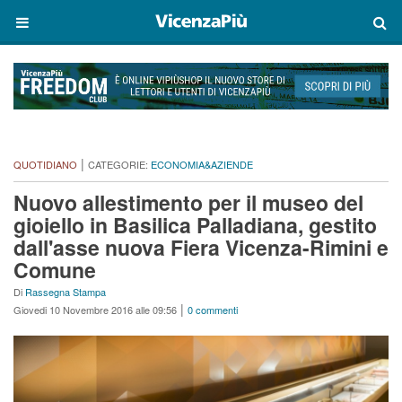
|
QUOTIDIANO
CATEGORIE:
ECONOMIA&AZIENDE
Nuovo allestimento per il museo del
gioiello in Basilica Palladiana, gestito
dall'asse nuova Fiera Vicenza-Rimini e
Comune
Di
Rassegna Stampa
|
Giovedi 10 Novembre 2016 alle 09:56
0 commenti