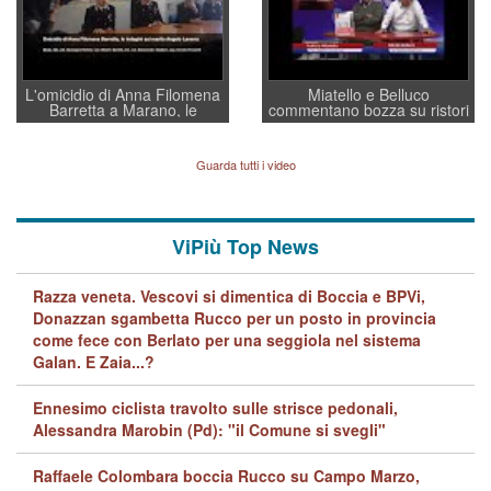
L'omicidio di Anna Filomena
Miatello e Belluco
Barretta a Marano, le
commentano bozza su ristori
indagini dei carabinieri di
BPVi e Veneto Banca
Vicenza sul marito Angelo
Lavarra: più avvincenti di
Guarda tutti i video
quelle di... Barbara D'Urso
ViPiù Top News
Razza veneta. Vescovi si dimentica di Boccia e BPVi,
Donazzan sgambetta Rucco per un posto in provincia
come fece con Berlato per una seggiola nel sistema
Galan. E Zaia...?
Ennesimo ciclista travolto sulle strisce pedonali,
Alessandra Marobin (Pd): "il Comune si svegli"
Raffaele Colombara boccia Rucco su Campo Marzo,