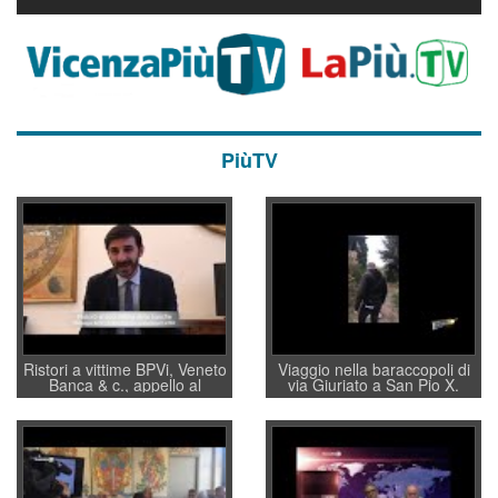
PiùTV
Ristori a vittime BPVi, Veneto
Viaggio nella baraccopoli di
Banca & c., appello al
via Giuriato a San Pio X.
sottosegretario Alessio
Vicenza ai Vicentini: “faremo
Villarosa: per mettere ordine
un regalo di Natale ai
convochi con Di Maio CNCU
residenti”
a supporto della cabina di
regia al Mef