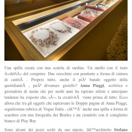
Una spilla creata con una scatola di sardine. Un anello con il tasto
Â«shiftÂ» del computer. Due orecchini con pendente a forma di cintura
di castitÃ . Proprio tutto, anche il piÃ¹ banale oggetto della
Anna Piaggi
quotidianitÃ , puÃ² diventare gioiello?
, scrittrice e
giornalista di moda che per molti anni ha ispirato stilisti e anticipato
tendenze ha risposto che, sÃ¬, la creativitÃ viene prima di tutto. Ecco
allora che tra gli oggetti che ispiravano le Doppie pagine di Anna Piaggi,
seguitissima rubrica di Vogue Italia , câ€™Ã¨ anche una spilla a forma di
scarabeo con una fotografia dei Beatles e un ciondolo con il coniglietto
bianco di Play Boy.
Stefano
Sono alcuni dei pezzi scelti da suo nipote, lâ€™architetto