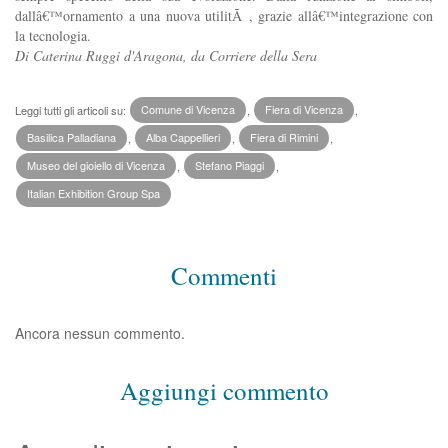
dallâ€™ornamento a una nuova utilitÃ , grazie allâ€™integrazione con
la tecnologia.
Di Caterina Ruggi d'Aragona, da Corriere della Sera
Leggi tutti gli articoli su:
Comune di Vicenza
,
Fiera di Vicenza
,
Basilica Palladiana
,
Alba Cappellieri
,
Fiera di Rimini
,
Museo del gioiello di Vicenza
,
Stefano Piaggi
,
Italian Exhibition Group Spa
Commenti
Ancora nessun commento.
Aggiungi commento