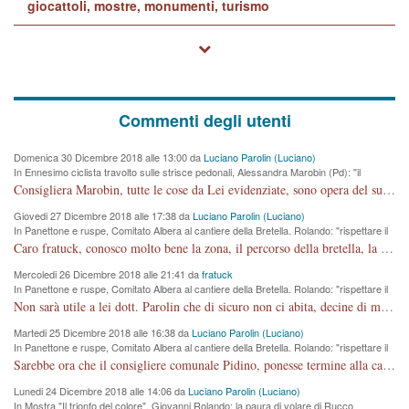
giocattoli, mostre, monumenti, turismo
Commenti degli utenti
Domenica 30 Dicembre 2018 alle 13:00 da
Luciano Parolin (Luciano)
In Ennesimo ciclista travolto sulle strisce pedonali, Alessandra Marobin (Pd): "il
Comune si svegli"
Consigliera Marobin, tutte le cose da Lei evidenziate, sono opera del suo ex Assessore e compagno di Partito Antonio Marco Dalla Pozza Assessore alla "progettazione" di piste ciclabili e altre porcherie. A lui manderei il conto da saldare per incidenti e danni alle persone. E' ora che "finiamola." Avete perso rassegnatevi. qui IL SINDACO RUCCO NON C'ENTRA PER NIENTE. CAPITO!!!!!!!! Amen.
Giovedi 27 Dicembre 2018 alle 17:38 da
Luciano Parolin (Luciano)
In Panettone e ruspe, Comitato Albera al cantiere della Bretella. Rolando: "rispettare il
cronoprogramma"
Caro fratuck, conosco molto bene la zona, il percorso della bretella, la situazione dei cittadini, abito in Viale Trento. A partire dal 2003 ho partecipato al Comitato di Maddalene pro bretella, e a riunioni propositive per apportare modifiche al progetto. Numerose mie foto del territorio sono arrivate a Roma, altri miei interventi (non graditi dalla Sx) sono stati pubblicati dal GdV, assieme ad altri come Ciro Asproso, ora favorevole alla bretella. Ho partecipato alla raccolta firme per la chiusura della strada x 5 giorni eseguita dal Sindaco Hullwech per sforamento 180 Micro/g. Pertanto come impegno per la tematica sono apposto con la coscienza. Ora il Progetto è partito, fine! Voglio dire che la nuova Giunta "comunale" non c'entra più. L'opera sarà "malauguratamente" eseguita, ma non con il mio placet. Il Consigliere Comunale dovrebbe capire che la campagna elettorale è finita, con buona pace di tutti. Quello che invece dovrebbe interessare è la proprietà della strada, dall'uscita autostradale Ovest, sino alla Rotatoria dell'Albara, vi sono tre possessori: Autostrade SpA; La Provincia, il Comune. Come la mettiamo per il futuro ? I costi, da 50 sono saliti a 100 milioni di € come dire 20 milioni a KM (!) da non credere. Comunque si farà. Ma nessuno canti Vittoria, anzi meglio non farne un ulteriore fatto "partitico" per questioni elettorali o di seggio. Se mi manda la sua mail, sono disponibile ad inviare i documenti e le foto sopra descritte. Con ossequi, Luciano Parolin
Mercoledi 26 Dicembre 2018 alle 21:41 da
fratuck
In Panettone e ruspe, Comitato Albera al cantiere della Bretella. Rolando: "rispettare il
cronoprogramma"
Non sarà utile a lei dott. Parolin che di sicuro non ci abita, decine di migliaia di TIR, automobili e padroncini che passano quotidianamente per una strada appena rotabile, non è più possibile stendere i panni, attraversare la strada senza rischiare la morte, le case stanno crepando, i tempi sono cambiati e la bretella non passerà assolutamente per maddalene (ma cosa sta a dire?!), dia invece responsabilità a chi ha costruito tagliando la strada che doveva invece terminare a isola vicentina e non al moracchino lasciando Motta di Costabissara ancora in panne di traffico. I tempi sono cambiati dottore e se l'anagrafe della vita stagna nell'essere umano impressioni conservatrici, la società non le considera perchè va avanti, si industrializza e ha bisogno di infrastrutture e di sviluppo. Ultima considerazione, se è geloso di Rolando perchè vede in lui solo campagne politiche mentre si difendono i SOLI diritti dei cittadini, la preghiamo faccia considerazioni più appropriate. Saluti e complimenti per i suoi scritti.
Martedi 25 Dicembre 2018 alle 16:38 da
Luciano Parolin (Luciano)
In Panettone e ruspe, Comitato Albera al cantiere della Bretella. Rolando: "rispettare il
cronoprogramma"
Sarebbe ora che il consigliere comunale Pidino, ponesse termine alla campagna elettorale nel territorio del suo seggio Villaggio del Sole. La tiraca è iniziata, distruggerà 6 km di prateria ovest della città, ricca di fonti e sorgenti d'acqua. I cittadini di Maddalene non avranno più Pace la notte. Molta colpa per la costruzione di questa Strada è proprio del signor Rolando,dei suoi gazebo mobili e che vuol far passare questa opera VANDALICA come progetto "utile" a chi ? Non è cosa seria sig. Rolando!
Lunedi 24 Dicembre 2018 alle 14:06 da
Luciano Parolin (Luciano)
In Mostra "Il trionfo del colore", Giovanni Rolando: la paura di volare di Rucco