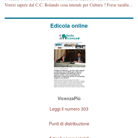
Vorrei sapere dal C.C. Rolando cosa intende per Cultura ? Forse tarallucci, vino e sagre, o spaghetti tricolori del PD ? Il continuo (s)parlare della mostra a Palazzo Chiericati caro consigliere DANNEGGIA FORTEMENTE l'immagine della città TUTTA e fa deviare i consensi che in RUSSIA (badi bene ex U.R.S.S.) sono ECCELLENTI. A livello artistico l'evento è di alta Valenza culturale, COMPITO di Tutta la Cittadinanza fare il possibile per propagandare l'iniziativa senza farne UN CASO PARTITICO come fa Lei da sempre. Meno Gazebo + Partecipazione! E così sia. Amen.
Edicola online
VicenzaPiù
Leggi il numero 303
Punti di distribuzione