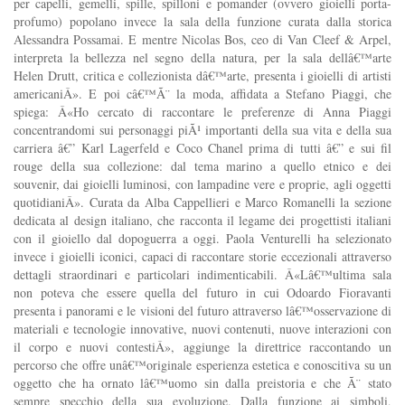
per capelli, gemelli, spille, spilloni e pomander (ovvero gioielli porta-
profumo) popolano invece la sala della funzione curata dalla storica
Alessandra Possamai. E mentre Nicolas Bos, ceo di Van Cleef & Arpel,
interpreta la bellezza nel segno della natura, per la sala dellâ€™arte
Helen Drutt, critica e collezionista dâ€™arte, presenta i gioielli di artisti
americaniÂ». E poi câ€™Ã¨ la moda, affidata a Stefano Piaggi, che
spiega: Â«Ho cercato di raccontare le preferenze di Anna Piaggi
concentrandomi sui personaggi piÃ¹ importanti della sua vita e della sua
carriera â€” Karl Lagerfeld e Coco Chanel prima di tutti â€” e sui fil
rouge della sua collezione: dal tema marino a quello etnico e dei
souvenir, dai gioielli luminosi, con lampadine vere e proprie, agli oggetti
quotidianiÂ». Curata da Alba Cappellieri e Marco Romanelli la sezione
dedicata al design italiano, che racconta il legame dei progettisti italiani
con il gioiello dal dopoguerra a oggi. Paola Venturelli ha selezionato
invece i gioielli iconici, capaci di raccontare storie eccezionali attraverso
dettagli straordinari e particolari indimenticabili. Â«Lâ€™ultima sala
non poteva che essere quella del futuro in cui Odoardo Fioravanti
presenta i panorami e le visioni del futuro attraverso lâ€™osservazione di
materiali e tecnologie innovative, nuovi contenuti, nuove interazioni con
il corpo e nuovi contestiÂ», aggiunge la direttrice raccontando un
percorso che offre unâ€™originale esperienza estetica e conoscitiva su un
oggetto che ha ornato lâ€™uomo sin dalla preistoria e che Ã¨ stato
sempre specchio della sua evoluzione. Dalla funzione ai simboli,