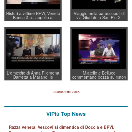
Ristori a vittime BPVi, Veneto
Viaggio nella baraccopoli di
Banca & c., appello al
via Giuriato a San Pio X.
sottosegretario Alessio
Vicenza ai Vicentini: “faremo
Villarosa: per mettere ordine
un regalo di Natale ai
convochi con Di Maio CNCU
residenti”
a supporto della cabina di
regia al Mef
L'omicidio di Anna Filomena
Miatello e Belluco
Barretta a Marano, le
commentano bozza su ristori
indagini dei carabinieri di
BPVi e Veneto Banca
Vicenza sul marito Angelo
Lavarra: più avvincenti di
Guarda tutti i video
quelle di... Barbara D'Urso
ViPiù Top News
Razza veneta. Vescovi si dimentica di Boccia e BPVi,