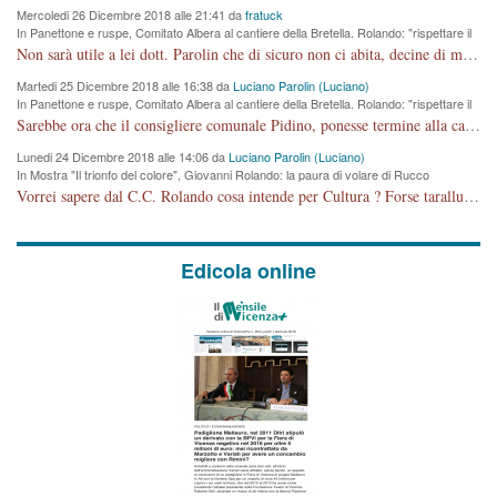
Mercoledi 26 Dicembre 2018 alle 21:41 da
fratuck
In Panettone e ruspe, Comitato Albera al cantiere della Bretella. Rolando: "rispettare il
cronoprogramma"
Non sarà utile a lei dott. Parolin che di sicuro non ci abita, decine di migliaia di TIR, automobili e padroncini che passano quotidianamente per una strada appena rotabile, non è più possibile stendere i panni, attraversare la strada senza rischiare la morte, le case stanno crepando, i tempi sono cambiati e la bretella non passerà assolutamente per maddalene (ma cosa sta a dire?!), dia invece responsabilità a chi ha costruito tagliando la strada che doveva invece terminare a isola vicentina e non al moracchino lasciando Motta di Costabissara ancora in panne di traffico. I tempi sono cambiati dottore e se l'anagrafe della vita stagna nell'essere umano impressioni conservatrici, la società non le considera perchè va avanti, si industrializza e ha bisogno di infrastrutture e di sviluppo. Ultima considerazione, se è geloso di Rolando perchè vede in lui solo campagne politiche mentre si difendono i SOLI diritti dei cittadini, la preghiamo faccia considerazioni più appropriate. Saluti e complimenti per i suoi scritti.
Martedi 25 Dicembre 2018 alle 16:38 da
Luciano Parolin (Luciano)
In Panettone e ruspe, Comitato Albera al cantiere della Bretella. Rolando: "rispettare il
cronoprogramma"
Sarebbe ora che il consigliere comunale Pidino, ponesse termine alla campagna elettorale nel territorio del suo seggio Villaggio del Sole. La tiraca è iniziata, distruggerà 6 km di prateria ovest della città, ricca di fonti e sorgenti d'acqua. I cittadini di Maddalene non avranno più Pace la notte. Molta colpa per la costruzione di questa Strada è proprio del signor Rolando,dei suoi gazebo mobili e che vuol far passare questa opera VANDALICA come progetto "utile" a chi ? Non è cosa seria sig. Rolando!
Lunedi 24 Dicembre 2018 alle 14:06 da
Luciano Parolin (Luciano)
In Mostra "Il trionfo del colore", Giovanni Rolando: la paura di volare di Rucco
Vorrei sapere dal C.C. Rolando cosa intende per Cultura ? Forse tarallucci, vino e sagre, o spaghetti tricolori del PD ? Il continuo (s)parlare della mostra a Palazzo Chiericati caro consigliere DANNEGGIA FORTEMENTE l'immagine della città TUTTA e fa deviare i consensi che in RUSSIA (badi bene ex U.R.S.S.) sono ECCELLENTI. A livello artistico l'evento è di alta Valenza culturale, COMPITO di Tutta la Cittadinanza fare il possibile per propagandare l'iniziativa senza farne UN CASO PARTITICO come fa Lei da sempre. Meno Gazebo + Partecipazione! E così sia. Amen.
Edicola online