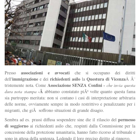
associazioni e avvocati
Presso
che si occupano dei diritti
immigrazione
richiedenti asilo
Questura di Vicenza
dell'
e dei
la
Â Ã¨
Associazione SENZA Confini -
tristemente nota. Come
che invia questa
-Â
dura nota stampa
abbiamo constatato piÃ¹ volte quanto questa fama
sia purtroppo meritata: non si contano i casi di interpretazione arbitraria
delle norme, ovviamente sempre in modo restrittivo e penalizzante per i
migranti, che giÃ soffrono situazioni di grande disagio.
permesso
Sembra ad es. prassi diffusa sospendere sine die il rilascio del
di soggiorno
ai richiedenti asilo che, respinti dalla Commissione per la
concessione della protezione umanitaria, hanno fatto ricorso al tribunale e
sono in attesa della sentenza. Ledendo il loro preciso diritto al rinnovo.