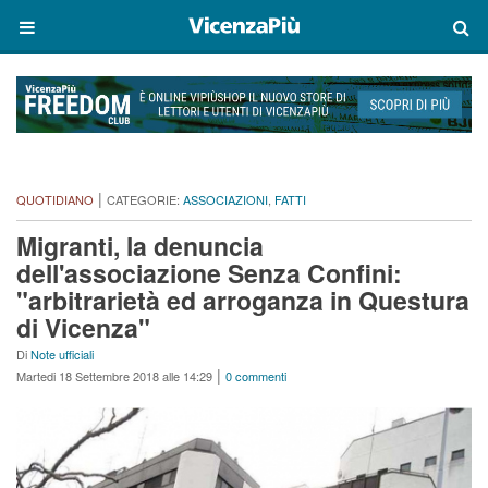
|
QUOTIDIANO
CATEGORIE:
ASSOCIAZIONI
,
FATTI
Migranti, la denuncia
dell'associazione Senza Confini:
"arbitrarietà ed arroganza in Questura
di Vicenza"
Di
Note ufficiali
|
Martedi 18 Settembre 2018 alle 14:29
0 commenti