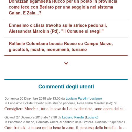
Donazzan sgambetta Rucco per un posto in provincia
come fece con Berlato per una seggiola nel sistema
Galan. E Zaia...?
Ennesimo ciclista travolto sulle strisce pedonali,
Alessandra Marobin (Pd): "il Comune si svegli"
Raffaele Colombara boccia Rucco su Campo Marzo,
giocattoli, mostre, monumenti, turismo
Commenti degli utenti
Domenica 30 Dicembre 2018 alle 13:00 da
Luciano Parolin (Luciano)
In Ennesimo ciclista travolto sulle strisce pedonali, Alessandra Marobin (Pd): "il
Comune si svegli"
Consigliera Marobin, tutte le cose da Lei evidenziate, sono opera del suo ex Assessore e compagno di Partito Antonio Marco Dalla Pozza Assessore alla "progettazione" di piste ciclabili e altre porcherie. A lui manderei il conto da saldare per incidenti e danni alle persone. E' ora che "finiamola." Avete perso rassegnatevi. qui IL SINDACO RUCCO NON C'ENTRA PER NIENTE. CAPITO!!!!!!!! Amen.
Giovedi 27 Dicembre 2018 alle 17:38 da
Luciano Parolin (Luciano)
In Panettone e ruspe, Comitato Albera al cantiere della Bretella. Rolando: "rispettare il
cronoprogramma"
Caro fratuck, conosco molto bene la zona, il percorso della bretella, la situazione dei cittadini, abito in Viale Trento. A partire dal 2003 ho partecipato al Comitato di Maddalene pro bretella, e a riunioni propositive per apportare modifiche al progetto. Numerose mie foto del territorio sono arrivate a Roma, altri miei interventi (non graditi dalla Sx) sono stati pubblicati dal GdV, assieme ad altri come Ciro Asproso, ora favorevole alla bretella. Ho partecipato alla raccolta firme per la chiusura della strada x 5 giorni eseguita dal Sindaco Hullwech per sforamento 180 Micro/g. Pertanto come impegno per la tematica sono apposto con la coscienza. Ora il Progetto è partito, fine! Voglio dire che la nuova Giunta "comunale" non c'entra più. L'opera sarà "malauguratamente" eseguita, ma non con il mio placet. Il Consigliere Comunale dovrebbe capire che la campagna elettorale è finita, con buona pace di tutti. Quello che invece dovrebbe interessare è la proprietà della strada, dall'uscita autostradale Ovest, sino alla Rotatoria dell'Albara, vi sono tre possessori: Autostrade SpA; La Provincia, il Comune. Come la mettiamo per il futuro ? I costi, da 50 sono saliti a 100 milioni di € come dire 20 milioni a KM (!) da non credere. Comunque si farà. Ma nessuno canti Vittoria, anzi meglio non farne un ulteriore fatto "partitico" per questioni elettorali o di seggio. Se mi manda la sua mail, sono disponibile ad inviare i documenti e le foto sopra descritte. Con ossequi, Luciano Parolin