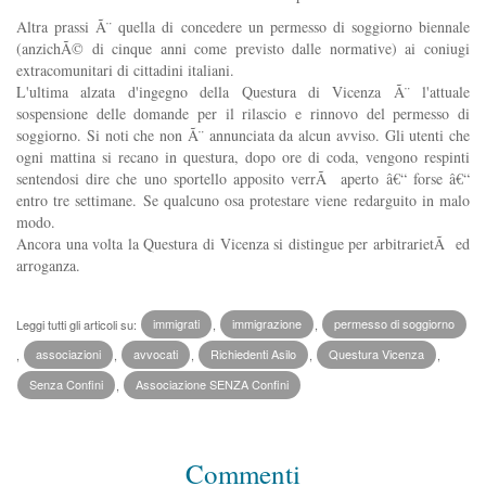
Altra prassi Ã¨ quella di concedere un permesso di soggiorno biennale
(anzichÃ© di cinque anni come previsto dalle normative) ai coniugi
extracomunitari di cittadini italiani.
L'ultima alzata d'ingegno della Questura di Vicenza Ã¨ l'attuale
sospensione delle domande per il rilascio e rinnovo del permesso di
soggiorno. Si noti che non Ã¨ annunciata da alcun avviso. Gli utenti che
ogni mattina si recano in questura, dopo ore di coda, vengono respinti
sentendosi dire che uno sportello apposito verrÃ aperto â€“ forse â€“
entro tre settimane. Se qualcuno osa protestare viene redarguito in malo
modo.
Ancora una volta la Questura di Vicenza si distingue per arbitrarietÃ ed
arroganza.
Leggi tutti gli articoli su:
immigrati
,
immigrazione
,
permesso di soggiorno
,
associazioni
,
avvocati
,
Richiedenti Asilo
,
Questura Vicenza
,
Senza Confini
,
Associazione SENZA Confini
Commenti