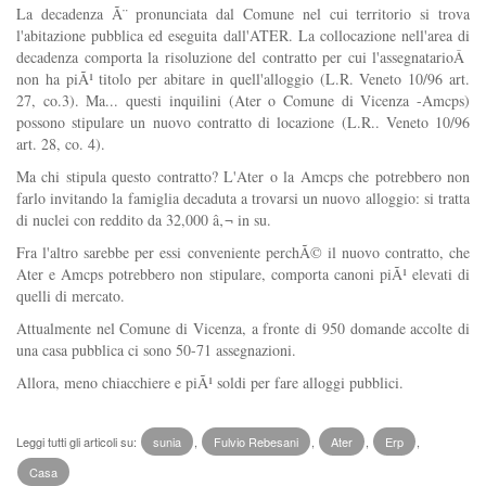
La decadenza Ã¨ pronunciata dal Comune nel cui territorio si trova
l'abitazione pubblica ed eseguita dall'ATER. La collocazione nell'area di
decadenza comporta la risoluzione del contratto per cui l'assegnatarioÂ
non ha piÃ¹ titolo per abitare in quell'alloggio (L.R. Veneto 10/96 art.
27, co.3). Ma... questi inquilini (Ater o Comune di Vicenza -Amcps)
possono stipulare un nuovo contratto di locazione (L.R.. Veneto 10/96
art. 28, co. 4).
Ma chi stipula questo contratto? L'Ater o la Amcps che potrebbero non
farlo invitando la famiglia decaduta a trovarsi un nuovo alloggio: si tratta
di nuclei con reddito da 32,000 â‚¬ in su.
Fra l'altro sarebbe per essi conveniente perchÃ© il nuovo contratto, che
Ater e Amcps potrebbero non stipulare, comporta canoni piÃ¹ elevati di
quelli di mercato.
Attualmente nel Comune di Vicenza, a fronte di 950 domande accolte di
una casa pubblica ci sono 50-71 assegnazioni.
Allora, meno chiacchiere e piÃ¹ soldi per fare alloggi pubblici.
Leggi tutti gli articoli su:
sunia
,
Fulvio Rebesani
,
Ater
,
Erp
,
Casa