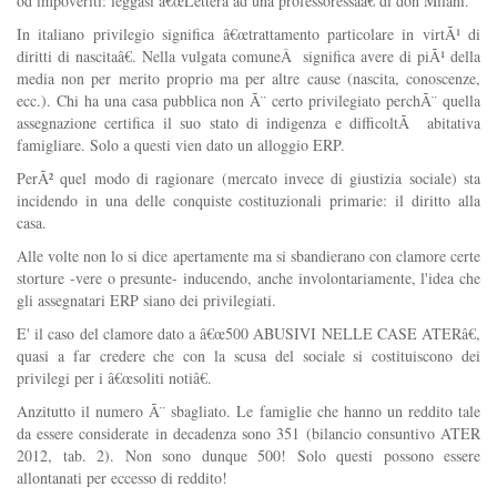
od impoveriti: leggasi â€œLettera ad una professoressaâ€ di don Milani.
In italiano privilegio significa â€œtrattamento particolare in virtÃ¹ di
diritti di nascitaâ€. Nella vulgata comuneÂ significa avere di piÃ¹ della
media non per merito proprio ma per altre cause (nascita, conoscenze,
ecc.). Chi ha una casa pubblica non Ã¨ certo privilegiato perchÃ¨ quella
assegnazione certifica il suo stato di indigenza e difficoltÃ abitativa
famigliare. Solo a questi vien dato un alloggio ERP.
PerÃ² quel modo di ragionare (mercato invece di giustizia sociale) sta
incidendo in una delle conquiste costituzionali primarie: il diritto alla
casa.
Alle volte non lo si dice apertamente ma si sbandierano con clamore certe
storture -vere o presunte- inducendo, anche involontariamente, l'idea che
gli assegnatari ERP siano dei privilegiati.
E' il caso del clamore dato a â€œ500 ABUSIVI NELLE CASE ATERâ€,
quasi a far credere che con la scusa del sociale si costituiscono dei
privilegi per i â€œsoliti notiâ€.
Anzitutto il numero Ã¨ sbagliato. Le famiglie che hanno un reddito tale
da essere considerate in decadenza sono 351 (bilancio consuntivo ATER
2012, tab. 2). Non sono dunque 500! Solo questi possono essere
allontanati per eccesso di reddito!