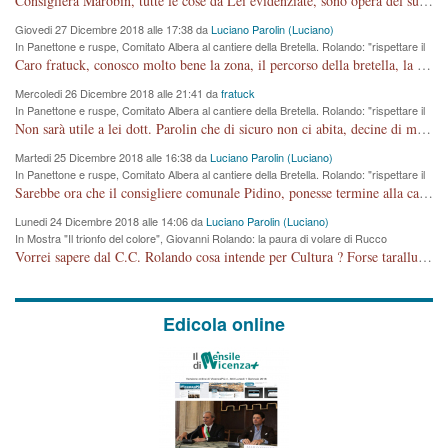
Consigliera Marobin, tutte le cose da Lei evidenziate, sono opera del suo ex Assessore e compagno di Partito Antonio Marco Dalla Pozza Assessore alla "progettazione" di piste ciclabili e altre porcherie. A lui manderei il conto da saldare per incidenti e danni alle persone. E' ora che "finiamola." Avete perso rassegnatevi. qui IL SINDACO RUCCO NON C'ENTRA PER NIENTE. CAPITO!!!!!!!! Amen.
Giovedi 27 Dicembre 2018 alle 17:38 da
Luciano Parolin (Luciano)
In Panettone e ruspe, Comitato Albera al cantiere della Bretella. Rolando: "rispettare il
cronoprogramma"
Caro fratuck, conosco molto bene la zona, il percorso della bretella, la situazione dei cittadini, abito in Viale Trento. A partire dal 2003 ho partecipato al Comitato di Maddalene pro bretella, e a riunioni propositive per apportare modifiche al progetto. Numerose mie foto del territorio sono arrivate a Roma, altri miei interventi (non graditi dalla Sx) sono stati pubblicati dal GdV, assieme ad altri come Ciro Asproso, ora favorevole alla bretella. Ho partecipato alla raccolta firme per la chiusura della strada x 5 giorni eseguita dal Sindaco Hullwech per sforamento 180 Micro/g. Pertanto come impegno per la tematica sono apposto con la coscienza. Ora il Progetto è partito, fine! Voglio dire che la nuova Giunta "comunale" non c'entra più. L'opera sarà "malauguratamente" eseguita, ma non con il mio placet. Il Consigliere Comunale dovrebbe capire che la campagna elettorale è finita, con buona pace di tutti. Quello che invece dovrebbe interessare è la proprietà della strada, dall'uscita autostradale Ovest, sino alla Rotatoria dell'Albara, vi sono tre possessori: Autostrade SpA; La Provincia, il Comune. Come la mettiamo per il futuro ? I costi, da 50 sono saliti a 100 milioni di € come dire 20 milioni a KM (!) da non credere. Comunque si farà. Ma nessuno canti Vittoria, anzi meglio non farne un ulteriore fatto "partitico" per questioni elettorali o di seggio. Se mi manda la sua mail, sono disponibile ad inviare i documenti e le foto sopra descritte. Con ossequi, Luciano Parolin
Mercoledi 26 Dicembre 2018 alle 21:41 da
fratuck
In Panettone e ruspe, Comitato Albera al cantiere della Bretella. Rolando: "rispettare il
cronoprogramma"
Non sarà utile a lei dott. Parolin che di sicuro non ci abita, decine di migliaia di TIR, automobili e padroncini che passano quotidianamente per una strada appena rotabile, non è più possibile stendere i panni, attraversare la strada senza rischiare la morte, le case stanno crepando, i tempi sono cambiati e la bretella non passerà assolutamente per maddalene (ma cosa sta a dire?!), dia invece responsabilità a chi ha costruito tagliando la strada che doveva invece terminare a isola vicentina e non al moracchino lasciando Motta di Costabissara ancora in panne di traffico. I tempi sono cambiati dottore e se l'anagrafe della vita stagna nell'essere umano impressioni conservatrici, la società non le considera perchè va avanti, si industrializza e ha bisogno di infrastrutture e di sviluppo. Ultima considerazione, se è geloso di Rolando perchè vede in lui solo campagne politiche mentre si difendono i SOLI diritti dei cittadini, la preghiamo faccia considerazioni più appropriate. Saluti e complimenti per i suoi scritti.
Martedi 25 Dicembre 2018 alle 16:38 da
Luciano Parolin (Luciano)
In Panettone e ruspe, Comitato Albera al cantiere della Bretella. Rolando: "rispettare il
cronoprogramma"
Sarebbe ora che il consigliere comunale Pidino, ponesse termine alla campagna elettorale nel territorio del suo seggio Villaggio del Sole. La tiraca è iniziata, distruggerà 6 km di prateria ovest della città, ricca di fonti e sorgenti d'acqua. I cittadini di Maddalene non avranno più Pace la notte. Molta colpa per la costruzione di questa Strada è proprio del signor Rolando,dei suoi gazebo mobili e che vuol far passare questa opera VANDALICA come progetto "utile" a chi ? Non è cosa seria sig. Rolando!
Lunedi 24 Dicembre 2018 alle 14:06 da
Luciano Parolin (Luciano)
In Mostra "Il trionfo del colore", Giovanni Rolando: la paura di volare di Rucco
Vorrei sapere dal C.C. Rolando cosa intende per Cultura ? Forse tarallucci, vino e sagre, o spaghetti tricolori del PD ? Il continuo (s)parlare della mostra a Palazzo Chiericati caro consigliere DANNEGGIA FORTEMENTE l'immagine della città TUTTA e fa deviare i consensi che in RUSSIA (badi bene ex U.R.S.S.) sono ECCELLENTI. A livello artistico l'evento è di alta Valenza culturale, COMPITO di Tutta la Cittadinanza fare il possibile per propagandare l'iniziativa senza farne UN CASO PARTITICO come fa Lei da sempre. Meno Gazebo + Partecipazione! E così sia. Amen.
Edicola online