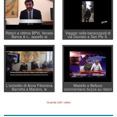
Ristori a vittime BPVi, Veneto
Viaggio nella baraccopoli di
Banca & c., appello al
via Giuriato a San Pio X.
sottosegretario Alessio
Vicenza ai Vicentini: “faremo
Villarosa: per mettere ordine
un regalo di Natale ai
convochi con Di Maio CNCU
residenti”
a supporto della cabina di
regia al Mef
L'omicidio di Anna Filomena
Miatello e Belluco
Barretta a Marano, le
commentano bozza su ristori
indagini dei carabinieri di
BPVi e Veneto Banca
Vicenza sul marito Angelo
Lavarra: più avvincenti di
Guarda tutti i video
quelle di... Barbara D'Urso