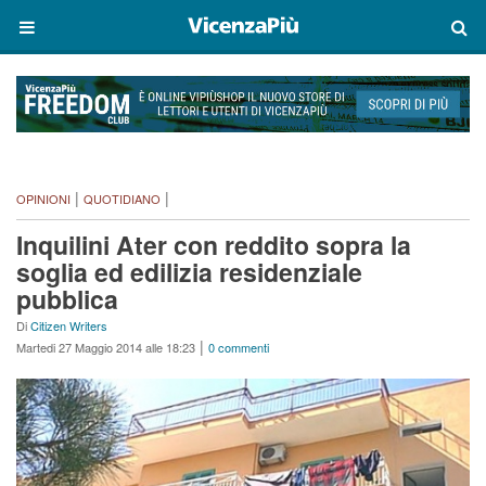
|
|
OPINIONI
QUOTIDIANO
Inquilini Ater con reddito sopra la
soglia ed edilizia residenziale
pubblica
Di
Citizen Writers
|
Martedi 27 Maggio 2014 alle 18:23
0 commenti