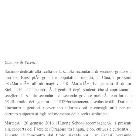
Comune di Vicenza
Saranno dedicati alla scelta della scuola secondaria di secondo grado e a
uno dei Paesi piÃ¹ grandi e popolati al mondo, la Cina, i prossimi
â€œMartedÃ¬ all'Informagiovaniâ€. MartedÃ¬ 19 gennaio il dottor
Stefano Panella incontrerÃ i genitori degli studenti che si apprestano a
scegliere la scuola secondaria di secondo grado e parlerÃ con loro de
â€œIl ruolo dei genitori nellâ€™orientamento scolasticoâ€. Durante
l'incontro i genitori riceveranno informazioni e consigli utili per un
corretto supporto ai figli nel momento della scelta scolastica.
MartedÃ¬ 26 gennaio 2016 l'Hutong School accompagnerÃ i presenti
alla scoperta del Paese del Dragone tra lingua, cibo, cultura e curiositÃ .
Durante lâ€™incontro dal titolo â€œMa vÃ in Cinaâ€ verranno