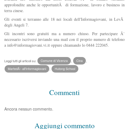
approfondite anche le opportunitÃ di formazione, lavoro e business in
terra cinese.
Gli eventi si terranno alle 18 nei locali dell'Informagiovani, in LevÃ
degli Angeli 7.
Gli incontri sono gratuiti ma a numero chiuso. Per partecipare Ã¨
necessario iscriversi inviando una mail con il proprio numero di telefono
a
info@informagiovani.vi.it
oppure chiamando lo 0444 222045.
Leggi tutti gli articoli su:
Comune di Vicenza
,
Cina
,
MartedÃ¬ all'Informagiovani
,
Hutong School
Commenti
Ancora nessun commento.
Aggiungi commento