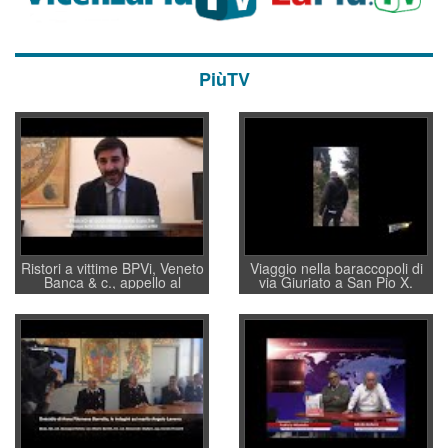
PiùTV
Ristori a vittime BPVi, Veneto
Viaggio nella baraccopoli di
Banca & c., appello al
via Giuriato a San Pio X.
sottosegretario Alessio
Vicenza ai Vicentini: “faremo
Villarosa: per mettere ordine
un regalo di Natale ai
convochi con Di Maio CNCU
residenti”
a supporto della cabina di
regia al Mef