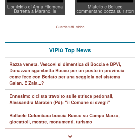
L'omicidio di Anna Filomena
Miatello e Belluco
Barretta a Marano, le
commentano bozza su ristori
indagini dei carabinieri di
BPVi e Veneto Banca
Vicenza sul marito Angelo
Lavarra: più avvincenti di
Guarda tutti i video
quelle di... Barbara D'Urso
ViPiù Top News
Razza veneta. Vescovi si dimentica di Boccia e BPVi,
Donazzan sgambetta Rucco per un posto in provincia
come fece con Berlato per una seggiola nel sistema
Galan. E Zaia...?
Ennesimo ciclista travolto sulle strisce pedonali,
Alessandra Marobin (Pd): "il Comune si svegli"
Raffaele Colombara boccia Rucco su Campo Marzo,
giocattoli, mostre, monumenti, turismo