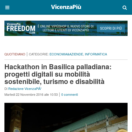
|
QUOTIDIANO
CATEGORIE:
ECONOMIA&AZIENDE
,
INFORMATICA
Hackathon in Basilica palladiana:
progetti digitali su mobilità
sostenibile, turismo e disabilità
Di
Redazione VicenzaPiÃ¹
|
Martedi 22 Novembre 2016 alle 10:53
0 commenti