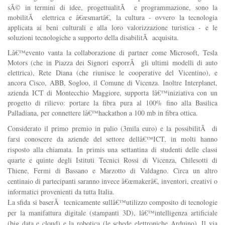
sÃ© in termini di idee, progettualitÃ e programmazione, sono la
mobilitÃ elettrica e â€œsmartâ€, la cultura - ovvero la tecnologia
applicata ai beni culturali e alla loro valorizzazione turistica - e le
soluzioni tecnologiche a supporto della disabilitÃ acquisita.
Lâ€™evento vanta la collaborazione di partner come Microsoft, Tesla
Motors (che in Piazza dei Signori esporrÃ gli ultimi modelli di auto
elettrica), Rete Diana (che riunisce le cooperative del Vicentino), e
ancora Cisco, ABB, Sogloo, il Comune di Vicenza. Inoltre Interplanet,
azienda ICT di Montecchio Maggiore, supporta lâ€™iniziativa con un
progetto di rilievo: portare la fibra pura al 100% fino alla Basilica
Palladiana, per connettere lâ€™hackathon a 100 mb in fibra ottica.
Considerato il primo premio in palio (3mila euro) e la possibilitÃ di
farsi conoscere da aziende del settore dellâ€™ICT, in molti hanno
risposto alla chiamata. In primis una settantina di studenti delle classi
quarte e quinte degli Istituti Tecnici Rossi di Vicenza, Chilesotti di
Thiene, Fermi di Bassano e Marzotto di Valdagno. Circa un altro
centinaio di partecipanti saranno invece â€œmakerâ€, inventori, creativi o
informatici provenienti da tutta Italia.
La sfida si baserÃ tecnicamente sullâ€™utilizzo composito di tecnologie
per la manifattura digitale (stampanti 3D), lâ€™intelligenza artificiale
(big data e cloud) e la robotica (le schede elettroniche Arduino). Il via