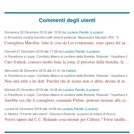
Commenti degli utenti
Domenica 30 Dicembre 2018 alle 13:00 da
Luciano Parolin (Luciano)
In Ennesimo ciclista travolto sulle strisce pedonali, Alessandra Marobin (Pd): "il
Comune si svegli"
Consigliera Marobin, tutte le cose da Lei evidenziate, sono opera del suo ex Assessore e compagno di Partito Antonio Marco Dalla Pozza Assessore alla "progettazione" di piste ciclabili e altre porcherie. A lui manderei il conto da saldare per incidenti e danni alle persone. E' ora che "finiamola." Avete perso rassegnatevi. qui IL SINDACO RUCCO NON C'ENTRA PER NIENTE. CAPITO!!!!!!!! Amen.
Giovedi 27 Dicembre 2018 alle 17:38 da
Luciano Parolin (Luciano)
In Panettone e ruspe, Comitato Albera al cantiere della Bretella. Rolando: "rispettare il
cronoprogramma"
Caro fratuck, conosco molto bene la zona, il percorso della bretella, la situazione dei cittadini, abito in Viale Trento. A partire dal 2003 ho partecipato al Comitato di Maddalene pro bretella, e a riunioni propositive per apportare modifiche al progetto. Numerose mie foto del territorio sono arrivate a Roma, altri miei interventi (non graditi dalla Sx) sono stati pubblicati dal GdV, assieme ad altri come Ciro Asproso, ora favorevole alla bretella. Ho partecipato alla raccolta firme per la chiusura della strada x 5 giorni eseguita dal Sindaco Hullwech per sforamento 180 Micro/g. Pertanto come impegno per la tematica sono apposto con la coscienza. Ora il Progetto è partito, fine! Voglio dire che la nuova Giunta "comunale" non c'entra più. L'opera sarà "malauguratamente" eseguita, ma non con il mio placet. Il Consigliere Comunale dovrebbe capire che la campagna elettorale è finita, con buona pace di tutti. Quello che invece dovrebbe interessare è la proprietà della strada, dall'uscita autostradale Ovest, sino alla Rotatoria dell'Albara, vi sono tre possessori: Autostrade SpA; La Provincia, il Comune. Come la mettiamo per il futuro ? I costi, da 50 sono saliti a 100 milioni di € come dire 20 milioni a KM (!) da non credere. Comunque si farà. Ma nessuno canti Vittoria, anzi meglio non farne un ulteriore fatto "partitico" per questioni elettorali o di seggio. Se mi manda la sua mail, sono disponibile ad inviare i documenti e le foto sopra descritte. Con ossequi, Luciano Parolin
Mercoledi 26 Dicembre 2018 alle 21:41 da
fratuck
In Panettone e ruspe, Comitato Albera al cantiere della Bretella. Rolando: "rispettare il
cronoprogramma"
Non sarà utile a lei dott. Parolin che di sicuro non ci abita, decine di migliaia di TIR, automobili e padroncini che passano quotidianamente per una strada appena rotabile, non è più possibile stendere i panni, attraversare la strada senza rischiare la morte, le case stanno crepando, i tempi sono cambiati e la bretella non passerà assolutamente per maddalene (ma cosa sta a dire?!), dia invece responsabilità a chi ha costruito tagliando la strada che doveva invece terminare a isola vicentina e non al moracchino lasciando Motta di Costabissara ancora in panne di traffico. I tempi sono cambiati dottore e se l'anagrafe della vita stagna nell'essere umano impressioni conservatrici, la società non le considera perchè va avanti, si industrializza e ha bisogno di infrastrutture e di sviluppo. Ultima considerazione, se è geloso di Rolando perchè vede in lui solo campagne politiche mentre si difendono i SOLI diritti dei cittadini, la preghiamo faccia considerazioni più appropriate. Saluti e complimenti per i suoi scritti.
Martedi 25 Dicembre 2018 alle 16:38 da
Luciano Parolin (Luciano)
In Panettone e ruspe, Comitato Albera al cantiere della Bretella. Rolando: "rispettare il
cronoprogramma"
Sarebbe ora che il consigliere comunale Pidino, ponesse termine alla campagna elettorale nel territorio del suo seggio Villaggio del Sole. La tiraca è iniziata, distruggerà 6 km di prateria ovest della città, ricca di fonti e sorgenti d'acqua. I cittadini di Maddalene non avranno più Pace la notte. Molta colpa per la costruzione di questa Strada è proprio del signor Rolando,dei suoi gazebo mobili e che vuol far passare questa opera VANDALICA come progetto "utile" a chi ? Non è cosa seria sig. Rolando!
Lunedi 24 Dicembre 2018 alle 14:06 da
Luciano Parolin (Luciano)
In Mostra "Il trionfo del colore", Giovanni Rolando: la paura di volare di Rucco
Vorrei sapere dal C.C. Rolando cosa intende per Cultura ? Forse tarallucci, vino e sagre, o spaghetti tricolori del PD ? Il continuo (s)parlare della mostra a Palazzo Chiericati caro consigliere DANNEGGIA FORTEMENTE l'immagine della città TUTTA e fa deviare i consensi che in RUSSIA (badi bene ex U.R.S.S.) sono ECCELLENTI. A livello artistico l'evento è di alta Valenza culturale, COMPITO di Tutta la Cittadinanza fare il possibile per propagandare l'iniziativa senza farne UN CASO PARTITICO come fa Lei da sempre. Meno Gazebo + Partecipazione! E così sia. Amen.