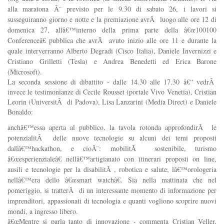
alla maratona Ã¨ previsto per le 9.30 di sabato 26, i lavori si
susseguiranno giorno e notte e la premiazione avrÃ luogo alle ore 12 di
domenica 27, allâ€™interno della prima parte della â€œ100100
Conferenceâ€ pubblica che avrÃ avuto inizio alle ore 11 e durante la
quale interverranno Alberto Degradi (Cisco Italia), Daniele Invernizzi e
Cristiano Grilletti (Tesla) e Andrea Benedetti ed Erica Barone
(Microsoft).
La seconda sessione di dibattito - dalle 14.30 alle 17.30 â€“ vedrÃ
invece le testimonianze di Cecile Rousset (portale Vivo Venetia), Cristian
Leorin (UniversitÃ di Padova), Lisa Lanzarini (Media Direct) e Daniele
Bonaldo:
anchâ€™essa aperta al pubblico, la tavola rotonda approfondirÃ le
potenzialitÃ delle nuove tecnologie su alcuni dei temi proposti
dallâ€™hackathon, e cioÃ¨: mobilitÃ sostenibile, turismo
â€œesperienzialeâ€ nellâ€™artigianato con itinerari proposti on line,
ausili e tecnologie per la disabilitÃ , robotica e salute, lâ€™orologeria
nellâ€™era dello â€œsmart watchâ€. Sia nella mattinata che nel
pomeriggio, si tratterÃ di un interessante momento di informazione per
imprenditori, appassionati di tecnologia e quanti vogliono scoprire nuovi
mondi, a ingresso libero.
â€œMentre si parla tanto di innovazione - commenta Cristian Veller,