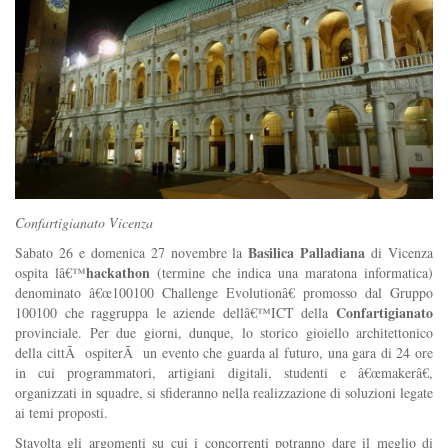
Confartigianato Vicenza
Basilica Palladiana
Sabato 26 e domenica 27 novembre la
di Vicenza
hackathon
ospita lâ€™
(termine che indica una maratona informatica)
denominato â€œ100100 Challenge Evolutionâ€ promosso dal Gruppo
Confartigianato
100100 che raggruppa le aziende dellâ€™ICT della
provinciale. Per due giorni, dunque, lo storico gioiello architettonico
della cittÃ ospiterÃ un evento che guarda al futuro, una gara di 24 ore
in cui programmatori, artigiani digitali, studenti e â€œmakerâ€,
organizzati in squadre, si sfideranno nella realizzazione di soluzioni legate
ai temi proposti.
Stavolta gli argomenti su cui i concorrenti potranno dare il meglio di