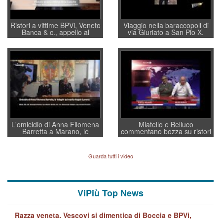
Ristori a vittime BPVi, Veneto
Viaggio nella baraccopoli di
Banca & c., appello al
via Giuriato a San Pio X.
sottosegretario Alessio
Vicenza ai Vicentini: “faremo
Villarosa: per mettere ordine
un regalo di Natale ai
convochi con Di Maio CNCU
residenti”
a supporto della cabina di
regia al Mef
L'omicidio di Anna Filomena
Miatello e Belluco
Barretta a Marano, le
commentano bozza su ristori
indagini dei carabinieri di
BPVi e Veneto Banca
Vicenza sul marito Angelo
Lavarra: più avvincenti di
Guarda tutti i video
quelle di... Barbara D'Urso
ViPiù Top News
Razza veneta. Vescovi si dimentica di Boccia e BPVi,