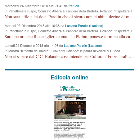
Mercoledi 26 Dicembre 2018 alle 21:41 da
fratuck
In Panettone e ruspe, Comitato Albera al cantiere della Bretella. Rolando: "rispettare il
cronoprogramma"
Non sarà utile a lei dott. Parolin che di sicuro non ci abita, decine di migliaia di TIR, automobili e padroncini che passano quotidianamente per una strada appena rotabile, non è più possibile stendere i panni, attraversare la strada senza rischiare la morte, le case stanno crepando, i tempi sono cambiati e la bretella non passerà assolutamente per maddalene (ma cosa sta a dire?!), dia invece responsabilità a chi ha costruito tagliando la strada che doveva invece terminare a isola vicentina e non al moracchino lasciando Motta di Costabissara ancora in panne di traffico. I tempi sono cambiati dottore e se l'anagrafe della vita stagna nell'essere umano impressioni conservatrici, la società non le considera perchè va avanti, si industrializza e ha bisogno di infrastrutture e di sviluppo. Ultima considerazione, se è geloso di Rolando perchè vede in lui solo campagne politiche mentre si difendono i SOLI diritti dei cittadini, la preghiamo faccia considerazioni più appropriate. Saluti e complimenti per i suoi scritti.
Martedi 25 Dicembre 2018 alle 16:38 da
Luciano Parolin (Luciano)
In Panettone e ruspe, Comitato Albera al cantiere della Bretella. Rolando: "rispettare il
cronoprogramma"
Sarebbe ora che il consigliere comunale Pidino, ponesse termine alla campagna elettorale nel territorio del suo seggio Villaggio del Sole. La tiraca è iniziata, distruggerà 6 km di prateria ovest della città, ricca di fonti e sorgenti d'acqua. I cittadini di Maddalene non avranno più Pace la notte. Molta colpa per la costruzione di questa Strada è proprio del signor Rolando,dei suoi gazebo mobili e che vuol far passare questa opera VANDALICA come progetto "utile" a chi ? Non è cosa seria sig. Rolando!
Lunedi 24 Dicembre 2018 alle 14:06 da
Luciano Parolin (Luciano)
In Mostra "Il trionfo del colore", Giovanni Rolando: la paura di volare di Rucco
Vorrei sapere dal C.C. Rolando cosa intende per Cultura ? Forse tarallucci, vino e sagre, o spaghetti tricolori del PD ? Il continuo (s)parlare della mostra a Palazzo Chiericati caro consigliere DANNEGGIA FORTEMENTE l'immagine della città TUTTA e fa deviare i consensi che in RUSSIA (badi bene ex U.R.S.S.) sono ECCELLENTI. A livello artistico l'evento è di alta Valenza culturale, COMPITO di Tutta la Cittadinanza fare il possibile per propagandare l'iniziativa senza farne UN CASO PARTITICO come fa Lei da sempre. Meno Gazebo + Partecipazione! E così sia. Amen.
Edicola online