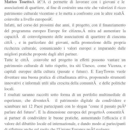
Matteo Tosetto
Â
â€“Â
ci permette di lavorare con i giovani e le
associazioni di quartiere, al fine di costruire una rete che valorizzi il ricco
patrimonio culturale vicentino e lo metta a confronto con le altre realtÃ
coinvolte a livello europeoâ€.
Infatti, nel corso dei prossimi due anni, il progetto, con il finanziamento
del programma europeo Europe for citizens,Â
mira ad aumentare la
capacitÃ di coinvolgimento delle associazioni di quartiere di ciascuna
cittÃ , e in particolare dei giovani, nella promozione della propria
ricchezza culturale, comunicando i valori europei e imparando dalle
migliori pratiche proposte dagli altri partner.
Tutte le cittÃ coinvolte nel progetto in effetti possono vantare un
patrimonio culturale di tutto rispetto, tra siti Unesco, come Vicenza, e
capitali europee della cultura (passate e future). E EasyTowns vuole
diventare una buona pratica di cittadinanza attiva, proponendo strumenti
innovativi e informali utili alla crescita della comunitÃ e delle politiche
locali.
I risultati saranno raccolti sotto forma di un portfolio multimediale di
esperienze, che diventerÃ il patrimonio digitale da condividere e
scambiare nei 12 Paesi partecipanti con lo slogan "come il passato puÃ²
parlare del futuro". E la dimensione europea del progettoÂ consentirÃ
ai partner di condividere le buone pratiche, aumentando l'efficacia e il
valore del dibattito locale ed internazionale, e dando modo ai partecipanti
di riflettere anche sul ruolo che l'Unione Europea puÃ² svolgere.