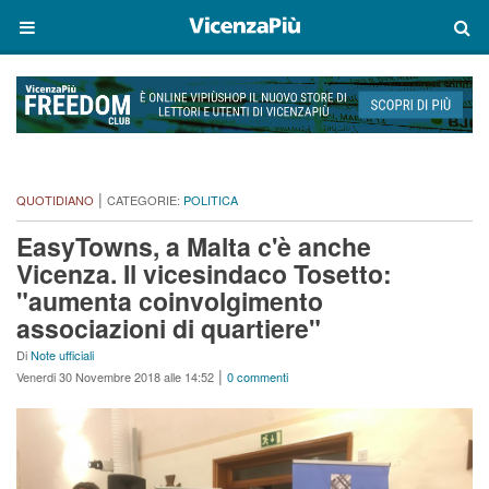
|
QUOTIDIANO
CATEGORIE:
POLITICA
EasyTowns, a Malta c'è anche
Vicenza. Il vicesindaco Tosetto:
"aumenta coinvolgimento
associazioni di quartiere"
Di
Note ufficiali
|
Venerdi 30 Novembre 2018 alle 14:52
0 commenti