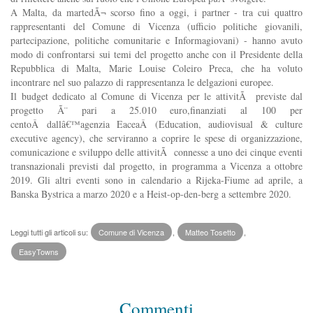
A Malta, da martedÃ¬ scorso fino a oggi, i partner - tra cui quattro
rappresentanti del Comune di Vicenza (ufficio politiche giovanili,
partecipazione, politiche comunitarie e Informagiovani) - hanno avuto
modo di confrontarsi sui temi del progetto anche con il Presidente della
Repubblica di Malta, Marie Louise Coleiro Preca, che ha voluto
incontrare nel suo palazzo di rappresentanza le delgazioni europee.
Il budget dedicato al Comune di Vicenza per le attivitÃ previste dal
progetto Ã¨ pari a 25.010 euro,
finanziati al 100 per
cento
Â
dall
â€™
agenzia Eacea
Â
(Education, audiovisual & culture
executive agency), che serviranno a coprire le spese di organizzazione,
comunicazione e sviluppo delle attivitÃ connesse a uno dei cinque eventi
transnazionali previsti dal progetto, in programma a Vicenza a ottobre
2019. Gli altri eventi sono in calendario a Rijeka-Fiume ad aprile, a
Banska Bystrica a marzo 2020 e a Heist-op-den-berg a settembre 2020.
Leggi tutti gli articoli su:
Comune di Vicenza
,
Matteo Tosetto
,
EasyTowns
Commenti