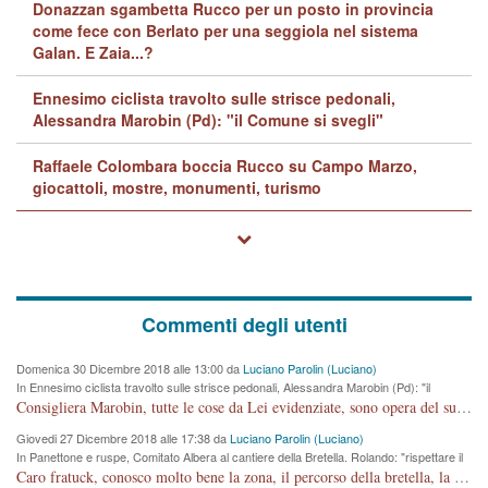
Donazzan sgambetta Rucco per un posto in provincia
come fece con Berlato per una seggiola nel sistema
Galan. E Zaia...?
Ennesimo ciclista travolto sulle strisce pedonali,
Alessandra Marobin (Pd): "il Comune si svegli"
Raffaele Colombara boccia Rucco su Campo Marzo,
giocattoli, mostre, monumenti, turismo
Commenti degli utenti
Domenica 30 Dicembre 2018 alle 13:00 da
Luciano Parolin (Luciano)
In Ennesimo ciclista travolto sulle strisce pedonali, Alessandra Marobin (Pd): "il
Comune si svegli"
Consigliera Marobin, tutte le cose da Lei evidenziate, sono opera del suo ex Assessore e compagno di Partito Antonio Marco Dalla Pozza Assessore alla "progettazione" di piste ciclabili e altre porcherie. A lui manderei il conto da saldare per incidenti e danni alle persone. E' ora che "finiamola." Avete perso rassegnatevi. qui IL SINDACO RUCCO NON C'ENTRA PER NIENTE. CAPITO!!!!!!!! Amen.
Giovedi 27 Dicembre 2018 alle 17:38 da
Luciano Parolin (Luciano)
In Panettone e ruspe, Comitato Albera al cantiere della Bretella. Rolando: "rispettare il
cronoprogramma"
Caro fratuck, conosco molto bene la zona, il percorso della bretella, la situazione dei cittadini, abito in Viale Trento. A partire dal 2003 ho partecipato al Comitato di Maddalene pro bretella, e a riunioni propositive per apportare modifiche al progetto. Numerose mie foto del territorio sono arrivate a Roma, altri miei interventi (non graditi dalla Sx) sono stati pubblicati dal GdV, assieme ad altri come Ciro Asproso, ora favorevole alla bretella. Ho partecipato alla raccolta firme per la chiusura della strada x 5 giorni eseguita dal Sindaco Hullwech per sforamento 180 Micro/g. Pertanto come impegno per la tematica sono apposto con la coscienza. Ora il Progetto è partito, fine! Voglio dire che la nuova Giunta "comunale" non c'entra più. L'opera sarà "malauguratamente" eseguita, ma non con il mio placet. Il Consigliere Comunale dovrebbe capire che la campagna elettorale è finita, con buona pace di tutti. Quello che invece dovrebbe interessare è la proprietà della strada, dall'uscita autostradale Ovest, sino alla Rotatoria dell'Albara, vi sono tre possessori: Autostrade SpA; La Provincia, il Comune. Come la mettiamo per il futuro ? I costi, da 50 sono saliti a 100 milioni di € come dire 20 milioni a KM (!) da non credere. Comunque si farà. Ma nessuno canti Vittoria, anzi meglio non farne un ulteriore fatto "partitico" per questioni elettorali o di seggio. Se mi manda la sua mail, sono disponibile ad inviare i documenti e le foto sopra descritte. Con ossequi, Luciano Parolin