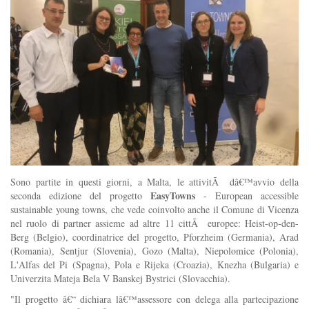
Sono partite in questi giorni, a Malta, le attivitÃ dâ€™avvio della
EasyTowns
seconda edizione del progetto
- European accessible
sustainable young towns, che vede coinvolto anche il Comune di Vicenza
nel ruolo di partner as
sieme ad altre 11 cittÃ europee: Heist-op-den-
Berg (Belgio), coordinatrice del progetto, Pforzheim (Germania), Arad
(Romania), Sentjur (Slovenia), Gozo (Malta), Niepolomice (Polonia),
L'Alfas del Pi (Spagna), Pola e Rijeka (Croazia), Knezha (Bulgaria) e
Univerzita Mateja Bela V Banskej Bystrici (Slovacchia).
"Il progetto â€“ dichiara lâ€™assessore con delega alla partecipazione