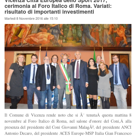
Vicenza Città Europea dello Sport 2017,
cerimonia al Foro Italico di Roma. Variati:
risultato di importanti investimenti
Martedi 8 Novembre 2016 alle 15:10
Il Comune di Vicenza rende noto che si Ã¨ tenutaÂ questa mattina 8
novembre al Foro Italico di Roma, nel salone d'onore del Coni,Â alla
presenza del presidente del Coni Giovanni MalagÃ², del presidente ANCI
Antonio Decaro, del presidente ACES Europe-MSP Italia Gian Francesco