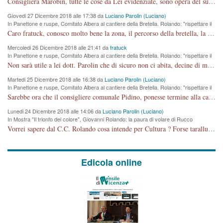
Consigliera Marobin, tutte le cose da Lei evidenziate, sono opera del suo ex Assessore e compagno di Partito Antonio Marco Dalla Pozza Assessore alla "progettazione" di piste ciclabili e altre porcherie. A lui manderei il conto da saldare per incidenti e danni alle persone. E' ora che "finiamola." Avete perso rassegnatevi. qui IL SINDACO RUCCO NON C'ENTRA PER NIENTE. CAPITO!!!!!!!! Amen.
Giovedi 27 Dicembre 2018 alle 17:38 da
Luciano Parolin (Luciano)
In Panettone e ruspe, Comitato Albera al cantiere della Bretella. Rolando: "rispettare il
cronoprogramma"
Caro fratuck, conosco molto bene la zona, il percorso della bretella, la situazione dei cittadini, abito in Viale Trento. A partire dal 2003 ho partecipato al Comitato di Maddalene pro bretella, e a riunioni propositive per apportare modifiche al progetto. Numerose mie foto del territorio sono arrivate a Roma, altri miei interventi (non graditi dalla Sx) sono stati pubblicati dal GdV, assieme ad altri come Ciro Asproso, ora favorevole alla bretella. Ho partecipato alla raccolta firme per la chiusura della strada x 5 giorni eseguita dal Sindaco Hullwech per sforamento 180 Micro/g. Pertanto come impegno per la tematica sono apposto con la coscienza. Ora il Progetto è partito, fine! Voglio dire che la nuova Giunta "comunale" non c'entra più. L'opera sarà "malauguratamente" eseguita, ma non con il mio placet. Il Consigliere Comunale dovrebbe capire che la campagna elettorale è finita, con buona pace di tutti. Quello che invece dovrebbe interessare è la proprietà della strada, dall'uscita autostradale Ovest, sino alla Rotatoria dell'Albara, vi sono tre possessori: Autostrade SpA; La Provincia, il Comune. Come la mettiamo per il futuro ? I costi, da 50 sono saliti a 100 milioni di € come dire 20 milioni a KM (!) da non credere. Comunque si farà. Ma nessuno canti Vittoria, anzi meglio non farne un ulteriore fatto "partitico" per questioni elettorali o di seggio. Se mi manda la sua mail, sono disponibile ad inviare i documenti e le foto sopra descritte. Con ossequi, Luciano Parolin
Mercoledi 26 Dicembre 2018 alle 21:41 da
fratuck
In Panettone e ruspe, Comitato Albera al cantiere della Bretella. Rolando: "rispettare il
cronoprogramma"
Non sarà utile a lei dott. Parolin che di sicuro non ci abita, decine di migliaia di TIR, automobili e padroncini che passano quotidianamente per una strada appena rotabile, non è più possibile stendere i panni, attraversare la strada senza rischiare la morte, le case stanno crepando, i tempi sono cambiati e la bretella non passerà assolutamente per maddalene (ma cosa sta a dire?!), dia invece responsabilità a chi ha costruito tagliando la strada che doveva invece terminare a isola vicentina e non al moracchino lasciando Motta di Costabissara ancora in panne di traffico. I tempi sono cambiati dottore e se l'anagrafe della vita stagna nell'essere umano impressioni conservatrici, la società non le considera perchè va avanti, si industrializza e ha bisogno di infrastrutture e di sviluppo. Ultima considerazione, se è geloso di Rolando perchè vede in lui solo campagne politiche mentre si difendono i SOLI diritti dei cittadini, la preghiamo faccia considerazioni più appropriate. Saluti e complimenti per i suoi scritti.
Martedi 25 Dicembre 2018 alle 16:38 da
Luciano Parolin (Luciano)
In Panettone e ruspe, Comitato Albera al cantiere della Bretella. Rolando: "rispettare il
cronoprogramma"
Sarebbe ora che il consigliere comunale Pidino, ponesse termine alla campagna elettorale nel territorio del suo seggio Villaggio del Sole. La tiraca è iniziata, distruggerà 6 km di prateria ovest della città, ricca di fonti e sorgenti d'acqua. I cittadini di Maddalene non avranno più Pace la notte. Molta colpa per la costruzione di questa Strada è proprio del signor Rolando,dei suoi gazebo mobili e che vuol far passare questa opera VANDALICA come progetto "utile" a chi ? Non è cosa seria sig. Rolando!
Lunedi 24 Dicembre 2018 alle 14:06 da
Luciano Parolin (Luciano)
In Mostra "Il trionfo del colore", Giovanni Rolando: la paura di volare di Rucco
Vorrei sapere dal C.C. Rolando cosa intende per Cultura ? Forse tarallucci, vino e sagre, o spaghetti tricolori del PD ? Il continuo (s)parlare della mostra a Palazzo Chiericati caro consigliere DANNEGGIA FORTEMENTE l'immagine della città TUTTA e fa deviare i consensi che in RUSSIA (badi bene ex U.R.S.S.) sono ECCELLENTI. A livello artistico l'evento è di alta Valenza culturale, COMPITO di Tutta la Cittadinanza fare il possibile per propagandare l'iniziativa senza farne UN CASO PARTITICO come fa Lei da sempre. Meno Gazebo + Partecipazione! E così sia. Amen.
Edicola online