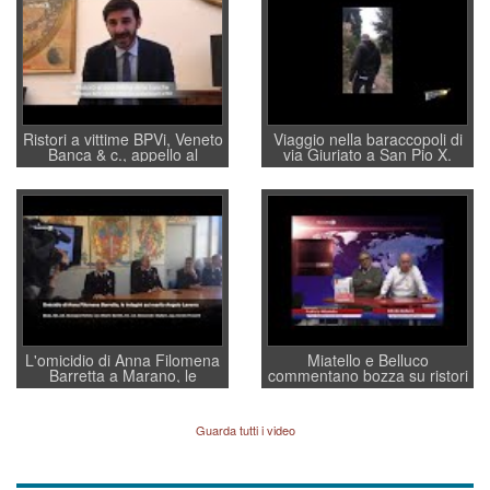
Ristori a vittime BPVi, Veneto
Viaggio nella baraccopoli di
Banca & c., appello al
via Giuriato a San Pio X.
sottosegretario Alessio
Vicenza ai Vicentini: “faremo
Villarosa: per mettere ordine
un regalo di Natale ai
convochi con Di Maio CNCU
residenti”
a supporto della cabina di
regia al Mef
L'omicidio di Anna Filomena
Miatello e Belluco
Barretta a Marano, le
commentano bozza su ristori
indagini dei carabinieri di
BPVi e Veneto Banca
Vicenza sul marito Angelo
Lavarra: più avvincenti di
Guarda tutti i video
quelle di... Barbara D'Urso