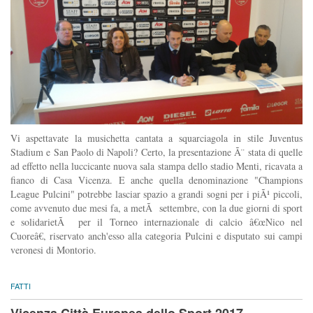
Vi aspettavate la musichetta cantata a squarciagola in stile Juventus
Stadium e San Paolo di Napoli? Certo, la presentazione Ã¨ stata di quelle
ad effetto nella luccicante nuova sala stampa dello stadio Menti, ricavata a
fianco di Casa Vicenza. E anche quella denominazione "Champions
League Pulcini" potrebbe lasciar spazio a grandi sogni per i piÃ¹ piccoli,
come avvenuto due mesi fa, a metÃ settembre, con la due giorni di sport
e solidarietÃ per il Torneo internazionale di calcio â€œNico nel
Cuoreâ€, riservato anch'esso alla categoria Pulcini e disputato sui campi
veronesi di Montorio.
FATTI