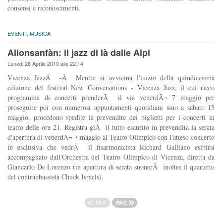
consensi e riconoscimenti.
EVENTI
,
MUSICA
Allonsanfàn: il jazz di là dalle Alpi
Lunedi 26 Aprile 2010 alle 22:14
Vicenza JazzÂ -Â Mentre si avvicina l'inizio della quindicesima
edizione del festival New Conversations - Vicenza Jazz, il cui ricco
programma di concerti prenderÃ il via venerdÃ¬ 7 maggio per
proseguire poi con numerosi appuntamenti quotidiani sino a sabato 15
maggio, procedono spedite le prevendite dei biglietti per i concerti in
teatro delle ore 21. Registra giÃ il tutto esaurito in prevendita la serata
d'apertura di venerdÃ¬ 7 maggio al Teatro Olimpico con l'atteso concerto
in esclusiva che vedrÃ il fisarmonicista Richard Galliano esibirsi
accompagnato dall'Orchestra del Teatro Olimpico di Vicenza, diretta da
Giancarlo De Lorenzo (in apertura di serata suonerÃ inoltre il quartetto
del contrabbassista Chuck Israels).