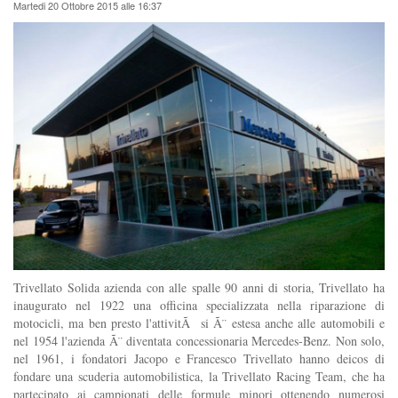
Martedi 20 Ottobre 2015 alle 16:37
Trivellato Solida azienda con alle spalle 90 anni di storia, Trivellato ha
inaugurato nel 1922 una officina specializzata nella riparazione di
motocicli, ma ben presto l'attivitÃ si Ã¨ estesa anche alle automobili e
nel 1954 l'azienda Ã¨ diventata concessionaria Mercedes-Benz. Non solo,
nel 1961, i fondatori Jacopo e Francesco Trivellato hanno deicos di
fondare una scuderia automobilistica, la Trivellato Racing Team, che ha
partecipato ai campionati delle formule minori ottenendo numerosi