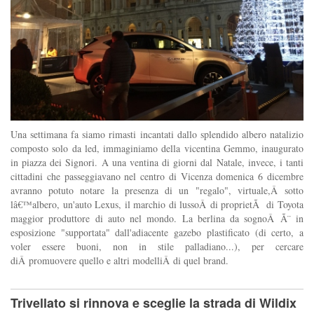
Una settimana fa siamo rimasti incantati dallo splendido albero natalizio
composto solo da led, immaginiamo della vicentina Gemmo, inaugurato
in piazza dei Signori. A una ventina di giorni dal Natale, invece, i tanti
cittadini che passeggiavano nel centro di Vicenza domenica 6 dicembre
avranno potuto notare la presenza di un "regalo", virtuale,Â sotto
lâ€™albero, un'auto Lexus, il marchio di lussoÂ di proprietÃ di Toyota
maggior produttore di auto nel mondo. La berlina da sognoÂ Ã¨ in
esposizione "supportata" dall'adiacente gazebo plastificato (di certo, a
voler essere buoni, non in stile palladiano...), per cercare
diÂ promuovere quello e altri modelliÂ di quel brand.
Trivellato si rinnova e sceglie la strada di Wildix