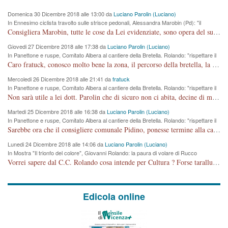
Domenica 30 Dicembre 2018 alle 13:00 da
Luciano Parolin (Luciano)
In Ennesimo ciclista travolto sulle strisce pedonali, Alessandra Marobin (Pd): "il
Comune si svegli"
Consigliera Marobin, tutte le cose da Lei evidenziate, sono opera del suo ex Assessore e compagno di Partito Antonio Marco Dalla Pozza Assessore alla "progettazione" di piste ciclabili e altre porcherie. A lui manderei il conto da saldare per incidenti e danni alle persone. E' ora che "finiamola." Avete perso rassegnatevi. qui IL SINDACO RUCCO NON C'ENTRA PER NIENTE. CAPITO!!!!!!!! Amen.
Giovedi 27 Dicembre 2018 alle 17:38 da
Luciano Parolin (Luciano)
In Panettone e ruspe, Comitato Albera al cantiere della Bretella. Rolando: "rispettare il
cronoprogramma"
Caro fratuck, conosco molto bene la zona, il percorso della bretella, la situazione dei cittadini, abito in Viale Trento. A partire dal 2003 ho partecipato al Comitato di Maddalene pro bretella, e a riunioni propositive per apportare modifiche al progetto. Numerose mie foto del territorio sono arrivate a Roma, altri miei interventi (non graditi dalla Sx) sono stati pubblicati dal GdV, assieme ad altri come Ciro Asproso, ora favorevole alla bretella. Ho partecipato alla raccolta firme per la chiusura della strada x 5 giorni eseguita dal Sindaco Hullwech per sforamento 180 Micro/g. Pertanto come impegno per la tematica sono apposto con la coscienza. Ora il Progetto è partito, fine! Voglio dire che la nuova Giunta "comunale" non c'entra più. L'opera sarà "malauguratamente" eseguita, ma non con il mio placet. Il Consigliere Comunale dovrebbe capire che la campagna elettorale è finita, con buona pace di tutti. Quello che invece dovrebbe interessare è la proprietà della strada, dall'uscita autostradale Ovest, sino alla Rotatoria dell'Albara, vi sono tre possessori: Autostrade SpA; La Provincia, il Comune. Come la mettiamo per il futuro ? I costi, da 50 sono saliti a 100 milioni di € come dire 20 milioni a KM (!) da non credere. Comunque si farà. Ma nessuno canti Vittoria, anzi meglio non farne un ulteriore fatto "partitico" per questioni elettorali o di seggio. Se mi manda la sua mail, sono disponibile ad inviare i documenti e le foto sopra descritte. Con ossequi, Luciano Parolin
Mercoledi 26 Dicembre 2018 alle 21:41 da
fratuck
In Panettone e ruspe, Comitato Albera al cantiere della Bretella. Rolando: "rispettare il
cronoprogramma"
Non sarà utile a lei dott. Parolin che di sicuro non ci abita, decine di migliaia di TIR, automobili e padroncini che passano quotidianamente per una strada appena rotabile, non è più possibile stendere i panni, attraversare la strada senza rischiare la morte, le case stanno crepando, i tempi sono cambiati e la bretella non passerà assolutamente per maddalene (ma cosa sta a dire?!), dia invece responsabilità a chi ha costruito tagliando la strada che doveva invece terminare a isola vicentina e non al moracchino lasciando Motta di Costabissara ancora in panne di traffico. I tempi sono cambiati dottore e se l'anagrafe della vita stagna nell'essere umano impressioni conservatrici, la società non le considera perchè va avanti, si industrializza e ha bisogno di infrastrutture e di sviluppo. Ultima considerazione, se è geloso di Rolando perchè vede in lui solo campagne politiche mentre si difendono i SOLI diritti dei cittadini, la preghiamo faccia considerazioni più appropriate. Saluti e complimenti per i suoi scritti.
Martedi 25 Dicembre 2018 alle 16:38 da
Luciano Parolin (Luciano)
In Panettone e ruspe, Comitato Albera al cantiere della Bretella. Rolando: "rispettare il
cronoprogramma"
Sarebbe ora che il consigliere comunale Pidino, ponesse termine alla campagna elettorale nel territorio del suo seggio Villaggio del Sole. La tiraca è iniziata, distruggerà 6 km di prateria ovest della città, ricca di fonti e sorgenti d'acqua. I cittadini di Maddalene non avranno più Pace la notte. Molta colpa per la costruzione di questa Strada è proprio del signor Rolando,dei suoi gazebo mobili e che vuol far passare questa opera VANDALICA come progetto "utile" a chi ? Non è cosa seria sig. Rolando!
Lunedi 24 Dicembre 2018 alle 14:06 da
Luciano Parolin (Luciano)
In Mostra "Il trionfo del colore", Giovanni Rolando: la paura di volare di Rucco
Vorrei sapere dal C.C. Rolando cosa intende per Cultura ? Forse tarallucci, vino e sagre, o spaghetti tricolori del PD ? Il continuo (s)parlare della mostra a Palazzo Chiericati caro consigliere DANNEGGIA FORTEMENTE l'immagine della città TUTTA e fa deviare i consensi che in RUSSIA (badi bene ex U.R.S.S.) sono ECCELLENTI. A livello artistico l'evento è di alta Valenza culturale, COMPITO di Tutta la Cittadinanza fare il possibile per propagandare l'iniziativa senza farne UN CASO PARTITICO come fa Lei da sempre. Meno Gazebo + Partecipazione! E così sia. Amen.
Edicola online