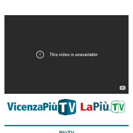
PiùTV