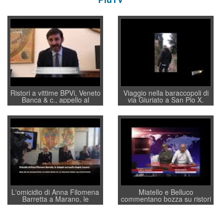
Ristori a vittime BPVi, Veneto
Viaggio nella baraccopoli di
Banca & c., appello al
via Giuriato a San Pio X.
sottosegretario Alessio
Vicenza ai Vicentini: “faremo
Villarosa: per mettere ordine
un regalo di Natale ai
convochi con Di Maio CNCU
residenti”
a supporto della cabina di
regia al Mef
L'omicidio di Anna Filomena
Miatello e Belluco
Barretta a Marano, le
commentano bozza su ristori
indagini dei carabinieri di
BPVi e Veneto Banca
Vicenza sul marito Angelo
Lavarra: più avvincenti di