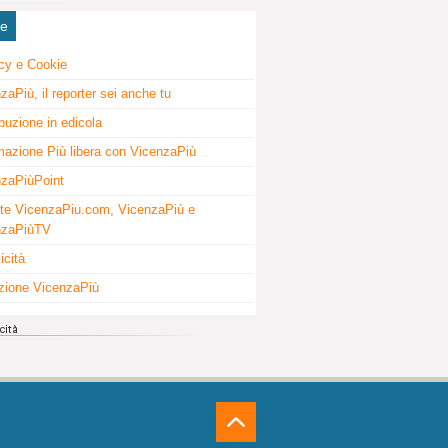
ne
cy e Cookie
zaPiù, il reporter sei anche tu
ibuzione in edicola
mazione Più libera con VicenzaPiù
zaPiùPoint
te VicenzaPiu.com, VicenzaPiù e
nzaPiùTV
icità
zione VicenzaPiù
⁁