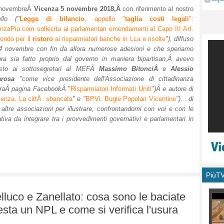
monu
5 novembreÂ
Vicenza 5 novembre 2018,Â
con riferimento al nostro
ello ("
Legge di bilancio
, appello "
taglia costi legali
":
nzaPiu.com sollecita ai parlamentari emendamenti al Capo III Art.
ondo per il
ristoro
ai risparmiatori banche in Lca e risolte
"), diffuso
4 novembre con fin da allora numerose adesioni e che speriamo
ra sia fatto proprio dal governo in maniera bipartisan,Â
avevo
esto ai sottosegretari al MEFÂ
Massimo BitonciÂ
e
Alessio
arosa
"c
ome vice presidente dell'Associazione di cittadinanza
uraÂ
pagina FacebookÂ
"
Risparmiatori Informati Uniti
"
)Â
e autore di
cenza. La cittÃ sbancata
" e "
BPVi. Bugie Popolari Vicentine
")... di
e altre associazioni per illustrare, confrontandomi con voi e con le
ativa da integrare tra i provvedimenti governativi e parlamentari in
PiùT
Belluco e Zanellato: cosa sono le baciate
sta un NPL e come si verifica l'usura