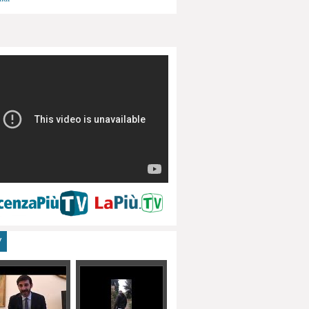
menti, turismo
V