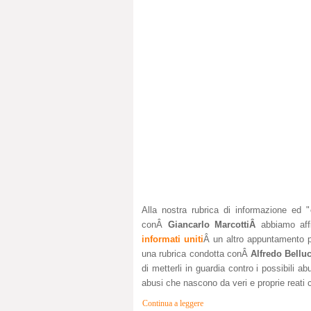
Alla nostra rubrica di informazione ed "
conÂ
Giancarlo MarcottiÂ
abbiamo af
informati uniti
Â un altro appuntamento pe
una rubrica condotta conÂ
Alfredo Bellu
di metterli in guardia contro i possibili 
abusi che nascono da veri e proprie reati 
Continua a leggere