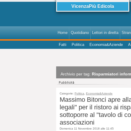
VicenzaPiù Edicola
Home
Quotidiano
Lettori in diretta
StranI
Fatti
Politica
Economia&Aziende
A
Archivio per tag:
Risparmiatori inform
Categorie:
Politica
,
Economia&Aziende
Massimo Bitonci apre alla
legali" per il ristoro ai ri
sottoporre al "tavolo di 
associazioni
Domenica 11 Novembre 2018 alle 11:45