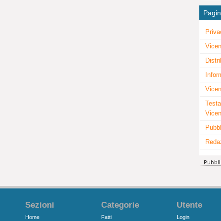
Pagi
Priva
Vicen
Distr
Infor
Vicen
Testa
Vice
Pubbl
Reda
Sezioni
Categorie
Utente
Home
Fatti
Login