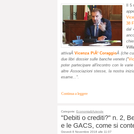
Il 
app
Vice
38 F
dal 
anco
chi
Vill
attivaÂ
Vicenza PiÃ¹ Coraggio
Â (che c
due libri dossier sulle banche venete ("
Vi
poter partecipare all'incontro con le vari
altre Associazioni stesse, la nostra inizi
esame...".
Continua a leggere
Categorie:
Economia&Aziende
"Debiti o crediti?" n. 2, 
e le GACS, come si conte
Giovedi 8 Novembre 2018 alle 11:07