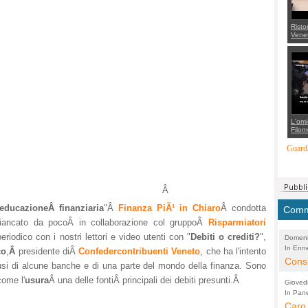
Risto
Venet
appel
Aless
mette
con 
suppo
regia
L'omi
Filom
Maran
carab
Guarda
marit
più a
di...
Â
educazioneÂ finanziaria
"Â
Finanza PiÃ¹ in Chiaro
Â condotta
Comme
fiancato da pocoÂ
in collaborazione col gruppoÂ
Risparmiatori
riodico con i nostri lettori e video utenti con "
Debiti o crediti?
",
Domeni
In Enne
(Lucian
co
,
Â
presidente diÂ
Confedercontribuenti Veneto
, che ha l'intento
Alessan
Consi
abusi di alcune banche e di una parte del mondo della finanza. Sono
evide
come l'
usura
Â una delle fontiÂ principali dei debiti presunti.Â
Gioved
Asses
In Pane
(Lucian
Bretell
Caro 
Marco