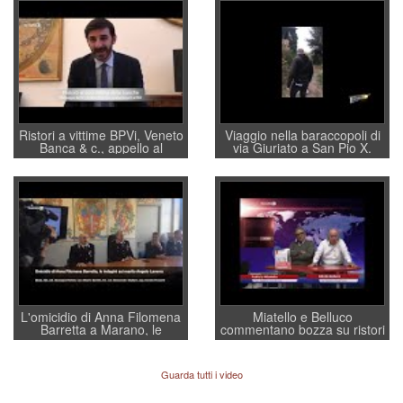
Ristori a vittime BPVi, Veneto
Viaggio nella baraccopoli di
Banca & c., appello al
via Giuriato a San Pio X.
sottosegretario Alessio
Vicenza ai Vicentini: “faremo
Villarosa: per mettere ordine
un regalo di Natale ai
convochi con Di Maio CNCU
residenti”
a supporto della cabina di
regia al Mef
L'omicidio di Anna Filomena
Miatello e Belluco
Barretta a Marano, le
commentano bozza su ristori
indagini dei carabinieri di
BPVi e Veneto Banca
Vicenza sul marito Angelo
Lavarra: più avvincenti di
Guarda tutti i video
quelle di... Barbara D'Urso