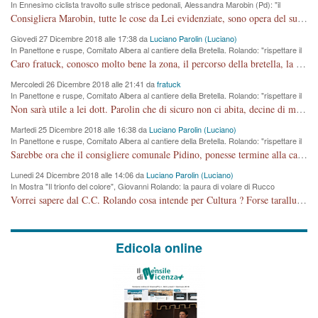
In Ennesimo ciclista travolto sulle strisce pedonali, Alessandra Marobin (Pd): "il
Comune si svegli"
Consigliera Marobin, tutte le cose da Lei evidenziate, sono opera del suo ex Assessore e compagno di Partito Antonio Marco Dalla Pozza Assessore alla "progettazione" di piste ciclabili e altre porcherie. A lui manderei il conto da saldare per incidenti e danni alle persone. E' ora che "finiamola." Avete perso rassegnatevi. qui IL SINDACO RUCCO NON C'ENTRA PER NIENTE. CAPITO!!!!!!!! Amen.
Giovedi 27 Dicembre 2018 alle 17:38 da
Luciano Parolin (Luciano)
In Panettone e ruspe, Comitato Albera al cantiere della Bretella. Rolando: "rispettare il
cronoprogramma"
Caro fratuck, conosco molto bene la zona, il percorso della bretella, la situazione dei cittadini, abito in Viale Trento. A partire dal 2003 ho partecipato al Comitato di Maddalene pro bretella, e a riunioni propositive per apportare modifiche al progetto. Numerose mie foto del territorio sono arrivate a Roma, altri miei interventi (non graditi dalla Sx) sono stati pubblicati dal GdV, assieme ad altri come Ciro Asproso, ora favorevole alla bretella. Ho partecipato alla raccolta firme per la chiusura della strada x 5 giorni eseguita dal Sindaco Hullwech per sforamento 180 Micro/g. Pertanto come impegno per la tematica sono apposto con la coscienza. Ora il Progetto è partito, fine! Voglio dire che la nuova Giunta "comunale" non c'entra più. L'opera sarà "malauguratamente" eseguita, ma non con il mio placet. Il Consigliere Comunale dovrebbe capire che la campagna elettorale è finita, con buona pace di tutti. Quello che invece dovrebbe interessare è la proprietà della strada, dall'uscita autostradale Ovest, sino alla Rotatoria dell'Albara, vi sono tre possessori: Autostrade SpA; La Provincia, il Comune. Come la mettiamo per il futuro ? I costi, da 50 sono saliti a 100 milioni di € come dire 20 milioni a KM (!) da non credere. Comunque si farà. Ma nessuno canti Vittoria, anzi meglio non farne un ulteriore fatto "partitico" per questioni elettorali o di seggio. Se mi manda la sua mail, sono disponibile ad inviare i documenti e le foto sopra descritte. Con ossequi, Luciano Parolin
Mercoledi 26 Dicembre 2018 alle 21:41 da
fratuck
In Panettone e ruspe, Comitato Albera al cantiere della Bretella. Rolando: "rispettare il
cronoprogramma"
Non sarà utile a lei dott. Parolin che di sicuro non ci abita, decine di migliaia di TIR, automobili e padroncini che passano quotidianamente per una strada appena rotabile, non è più possibile stendere i panni, attraversare la strada senza rischiare la morte, le case stanno crepando, i tempi sono cambiati e la bretella non passerà assolutamente per maddalene (ma cosa sta a dire?!), dia invece responsabilità a chi ha costruito tagliando la strada che doveva invece terminare a isola vicentina e non al moracchino lasciando Motta di Costabissara ancora in panne di traffico. I tempi sono cambiati dottore e se l'anagrafe della vita stagna nell'essere umano impressioni conservatrici, la società non le considera perchè va avanti, si industrializza e ha bisogno di infrastrutture e di sviluppo. Ultima considerazione, se è geloso di Rolando perchè vede in lui solo campagne politiche mentre si difendono i SOLI diritti dei cittadini, la preghiamo faccia considerazioni più appropriate. Saluti e complimenti per i suoi scritti.
Martedi 25 Dicembre 2018 alle 16:38 da
Luciano Parolin (Luciano)
In Panettone e ruspe, Comitato Albera al cantiere della Bretella. Rolando: "rispettare il
cronoprogramma"
Sarebbe ora che il consigliere comunale Pidino, ponesse termine alla campagna elettorale nel territorio del suo seggio Villaggio del Sole. La tiraca è iniziata, distruggerà 6 km di prateria ovest della città, ricca di fonti e sorgenti d'acqua. I cittadini di Maddalene non avranno più Pace la notte. Molta colpa per la costruzione di questa Strada è proprio del signor Rolando,dei suoi gazebo mobili e che vuol far passare questa opera VANDALICA come progetto "utile" a chi ? Non è cosa seria sig. Rolando!
Lunedi 24 Dicembre 2018 alle 14:06 da
Luciano Parolin (Luciano)
In Mostra "Il trionfo del colore", Giovanni Rolando: la paura di volare di Rucco
Vorrei sapere dal C.C. Rolando cosa intende per Cultura ? Forse tarallucci, vino e sagre, o spaghetti tricolori del PD ? Il continuo (s)parlare della mostra a Palazzo Chiericati caro consigliere DANNEGGIA FORTEMENTE l'immagine della città TUTTA e fa deviare i consensi che in RUSSIA (badi bene ex U.R.S.S.) sono ECCELLENTI. A livello artistico l'evento è di alta Valenza culturale, COMPITO di Tutta la Cittadinanza fare il possibile per propagandare l'iniziativa senza farne UN CASO PARTITICO come fa Lei da sempre. Meno Gazebo + Partecipazione! E così sia. Amen.
Edicola online