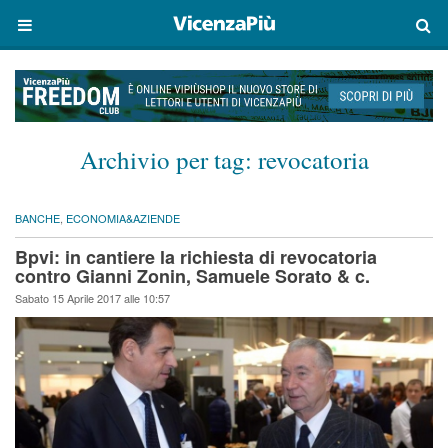
Archivio per tag:
revocatoria
BANCHE
,
ECONOMIA&AZIENDE
Bpvi: in cantiere la richiesta di revocatoria
contro Gianni Zonin, Samuele Sorato & c.
Sabato 15 Aprile 2017 alle 10:57