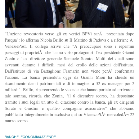
"L'azione revocatoria verso gli ex vertici BPVi sarÃ presentata dopo
Pasqua": lo afferma Nicola Brillo su Il Mattino di Padova e a riferirne Ã¨
VeneziePost. Il collega scrive che "A preoccupare sono i repentini
passaggi di proprietÃ che hanno visto protagonisti l'ex presidente Gianni
Zonin e l'ex direttore generale Samuele Sorato. Molti dei quali sono
avvenuti durante i difficili mesi del crollo delle azioni dell'istituto.
Dall'istituto di via Battaglione Framarin non viene perÃ² confermata
l'azione. La banca presieduta oggi da Gianni Mion ha chiesto un
risarcimento danni patrimoniali e di immagine, a 32 ex manager per 2
miliardi". Brillo, ripercorrendo le vicende che hanno portato ad arrivare a
tale somma, ricorda che Zonin, "il 6 dicembre scorso, ha depositato
tramite i suoi legali un atto di citazione contro la banca, gli ex dirigenti
Sorato e Giustini e quattro compagnie assicurative" che abbiamo
pubblicato integralmente in esclusiva qui su VicenzaPiÃ¹ mercoledÃ¬ 22
marzo scorso.
BANCHE
,
ECONOMIA&AZIENDE