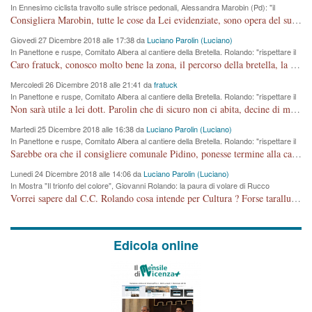
In Ennesimo ciclista travolto sulle strisce pedonali, Alessandra Marobin (Pd): "il
Comune si svegli"
Consigliera Marobin, tutte le cose da Lei evidenziate, sono opera del suo ex Assessore e compagno di Partito Antonio Marco Dalla Pozza Assessore alla "progettazione" di piste ciclabili e altre porcherie. A lui manderei il conto da saldare per incidenti e danni alle persone. E' ora che "finiamola." Avete perso rassegnatevi. qui IL SINDACO RUCCO NON C'ENTRA PER NIENTE. CAPITO!!!!!!!! Amen.
Giovedi 27 Dicembre 2018 alle 17:38 da
Luciano Parolin (Luciano)
In Panettone e ruspe, Comitato Albera al cantiere della Bretella. Rolando: "rispettare il
cronoprogramma"
Caro fratuck, conosco molto bene la zona, il percorso della bretella, la situazione dei cittadini, abito in Viale Trento. A partire dal 2003 ho partecipato al Comitato di Maddalene pro bretella, e a riunioni propositive per apportare modifiche al progetto. Numerose mie foto del territorio sono arrivate a Roma, altri miei interventi (non graditi dalla Sx) sono stati pubblicati dal GdV, assieme ad altri come Ciro Asproso, ora favorevole alla bretella. Ho partecipato alla raccolta firme per la chiusura della strada x 5 giorni eseguita dal Sindaco Hullwech per sforamento 180 Micro/g. Pertanto come impegno per la tematica sono apposto con la coscienza. Ora il Progetto è partito, fine! Voglio dire che la nuova Giunta "comunale" non c'entra più. L'opera sarà "malauguratamente" eseguita, ma non con il mio placet. Il Consigliere Comunale dovrebbe capire che la campagna elettorale è finita, con buona pace di tutti. Quello che invece dovrebbe interessare è la proprietà della strada, dall'uscita autostradale Ovest, sino alla Rotatoria dell'Albara, vi sono tre possessori: Autostrade SpA; La Provincia, il Comune. Come la mettiamo per il futuro ? I costi, da 50 sono saliti a 100 milioni di € come dire 20 milioni a KM (!) da non credere. Comunque si farà. Ma nessuno canti Vittoria, anzi meglio non farne un ulteriore fatto "partitico" per questioni elettorali o di seggio. Se mi manda la sua mail, sono disponibile ad inviare i documenti e le foto sopra descritte. Con ossequi, Luciano Parolin
Mercoledi 26 Dicembre 2018 alle 21:41 da
fratuck
In Panettone e ruspe, Comitato Albera al cantiere della Bretella. Rolando: "rispettare il
cronoprogramma"
Non sarà utile a lei dott. Parolin che di sicuro non ci abita, decine di migliaia di TIR, automobili e padroncini che passano quotidianamente per una strada appena rotabile, non è più possibile stendere i panni, attraversare la strada senza rischiare la morte, le case stanno crepando, i tempi sono cambiati e la bretella non passerà assolutamente per maddalene (ma cosa sta a dire?!), dia invece responsabilità a chi ha costruito tagliando la strada che doveva invece terminare a isola vicentina e non al moracchino lasciando Motta di Costabissara ancora in panne di traffico. I tempi sono cambiati dottore e se l'anagrafe della vita stagna nell'essere umano impressioni conservatrici, la società non le considera perchè va avanti, si industrializza e ha bisogno di infrastrutture e di sviluppo. Ultima considerazione, se è geloso di Rolando perchè vede in lui solo campagne politiche mentre si difendono i SOLI diritti dei cittadini, la preghiamo faccia considerazioni più appropriate. Saluti e complimenti per i suoi scritti.
Martedi 25 Dicembre 2018 alle 16:38 da
Luciano Parolin (Luciano)
In Panettone e ruspe, Comitato Albera al cantiere della Bretella. Rolando: "rispettare il
cronoprogramma"
Sarebbe ora che il consigliere comunale Pidino, ponesse termine alla campagna elettorale nel territorio del suo seggio Villaggio del Sole. La tiraca è iniziata, distruggerà 6 km di prateria ovest della città, ricca di fonti e sorgenti d'acqua. I cittadini di Maddalene non avranno più Pace la notte. Molta colpa per la costruzione di questa Strada è proprio del signor Rolando,dei suoi gazebo mobili e che vuol far passare questa opera VANDALICA come progetto "utile" a chi ? Non è cosa seria sig. Rolando!
Lunedi 24 Dicembre 2018 alle 14:06 da
Luciano Parolin (Luciano)
In Mostra "Il trionfo del colore", Giovanni Rolando: la paura di volare di Rucco
Vorrei sapere dal C.C. Rolando cosa intende per Cultura ? Forse tarallucci, vino e sagre, o spaghetti tricolori del PD ? Il continuo (s)parlare della mostra a Palazzo Chiericati caro consigliere DANNEGGIA FORTEMENTE l'immagine della città TUTTA e fa deviare i consensi che in RUSSIA (badi bene ex U.R.S.S.) sono ECCELLENTI. A livello artistico l'evento è di alta Valenza culturale, COMPITO di Tutta la Cittadinanza fare il possibile per propagandare l'iniziativa senza farne UN CASO PARTITICO come fa Lei da sempre. Meno Gazebo + Partecipazione! E così sia. Amen.
Edicola online