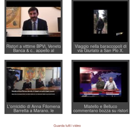
Ristori a vittime BPVi, Veneto
Viaggio nella baraccopoli di
Banca & c., appello al
via Giuriato a San Pio X.
sottosegretario Alessio
Vicenza ai Vicentini: “faremo
Villarosa: per mettere ordine
un regalo di Natale ai
convochi con Di Maio CNCU
residenti”
a supporto della cabina di
regia al Mef
L'omicidio di Anna Filomena
Miatello e Belluco
Barretta a Marano, le
commentano bozza su ristori
indagini dei carabinieri di
BPVi e Veneto Banca
Vicenza sul marito Angelo
Lavarra: più avvincenti di
Guarda tutti i video
quelle di... Barbara D'Urso