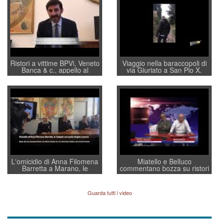
Ristori a vittime BPVi, Veneto
Viaggio nella baraccopoli di
Banca & c., appello al
via Giuriato a San Pio X.
sottosegretario Alessio
Vicenza ai Vicentini: “faremo
Villarosa: per mettere ordine
un regalo di Natale ai
convochi con Di Maio CNCU
residenti”
a supporto della cabina di
regia al Mef
L'omicidio di Anna Filomena
Miatello e Belluco
Barretta a Marano, le
commentano bozza su ristori
indagini dei carabinieri di
BPVi e Veneto Banca
Vicenza sul marito Angelo
Lavarra: più avvincenti di
Guarda tutti i video
quelle di... Barbara D'Urso