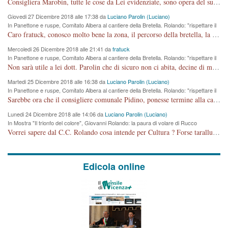
Consigliera Marobin, tutte le cose da Lei evidenziate, sono opera del suo ex Assessore e compagno di Partito Antonio Marco Dalla Pozza Assessore alla "progettazione" di piste ciclabili e altre porcherie. A lui manderei il conto da saldare per incidenti e danni alle persone. E' ora che "finiamola." Avete perso rassegnatevi. qui IL SINDACO RUCCO NON C'ENTRA PER NIENTE. CAPITO!!!!!!!! Amen.
Giovedi 27 Dicembre 2018 alle 17:38 da
Luciano Parolin (Luciano)
In Panettone e ruspe, Comitato Albera al cantiere della Bretella. Rolando: "rispettare il
cronoprogramma"
Caro fratuck, conosco molto bene la zona, il percorso della bretella, la situazione dei cittadini, abito in Viale Trento. A partire dal 2003 ho partecipato al Comitato di Maddalene pro bretella, e a riunioni propositive per apportare modifiche al progetto. Numerose mie foto del territorio sono arrivate a Roma, altri miei interventi (non graditi dalla Sx) sono stati pubblicati dal GdV, assieme ad altri come Ciro Asproso, ora favorevole alla bretella. Ho partecipato alla raccolta firme per la chiusura della strada x 5 giorni eseguita dal Sindaco Hullwech per sforamento 180 Micro/g. Pertanto come impegno per la tematica sono apposto con la coscienza. Ora il Progetto è partito, fine! Voglio dire che la nuova Giunta "comunale" non c'entra più. L'opera sarà "malauguratamente" eseguita, ma non con il mio placet. Il Consigliere Comunale dovrebbe capire che la campagna elettorale è finita, con buona pace di tutti. Quello che invece dovrebbe interessare è la proprietà della strada, dall'uscita autostradale Ovest, sino alla Rotatoria dell'Albara, vi sono tre possessori: Autostrade SpA; La Provincia, il Comune. Come la mettiamo per il futuro ? I costi, da 50 sono saliti a 100 milioni di € come dire 20 milioni a KM (!) da non credere. Comunque si farà. Ma nessuno canti Vittoria, anzi meglio non farne un ulteriore fatto "partitico" per questioni elettorali o di seggio. Se mi manda la sua mail, sono disponibile ad inviare i documenti e le foto sopra descritte. Con ossequi, Luciano Parolin
Mercoledi 26 Dicembre 2018 alle 21:41 da
fratuck
In Panettone e ruspe, Comitato Albera al cantiere della Bretella. Rolando: "rispettare il
cronoprogramma"
Non sarà utile a lei dott. Parolin che di sicuro non ci abita, decine di migliaia di TIR, automobili e padroncini che passano quotidianamente per una strada appena rotabile, non è più possibile stendere i panni, attraversare la strada senza rischiare la morte, le case stanno crepando, i tempi sono cambiati e la bretella non passerà assolutamente per maddalene (ma cosa sta a dire?!), dia invece responsabilità a chi ha costruito tagliando la strada che doveva invece terminare a isola vicentina e non al moracchino lasciando Motta di Costabissara ancora in panne di traffico. I tempi sono cambiati dottore e se l'anagrafe della vita stagna nell'essere umano impressioni conservatrici, la società non le considera perchè va avanti, si industrializza e ha bisogno di infrastrutture e di sviluppo. Ultima considerazione, se è geloso di Rolando perchè vede in lui solo campagne politiche mentre si difendono i SOLI diritti dei cittadini, la preghiamo faccia considerazioni più appropriate. Saluti e complimenti per i suoi scritti.
Martedi 25 Dicembre 2018 alle 16:38 da
Luciano Parolin (Luciano)
In Panettone e ruspe, Comitato Albera al cantiere della Bretella. Rolando: "rispettare il
cronoprogramma"
Sarebbe ora che il consigliere comunale Pidino, ponesse termine alla campagna elettorale nel territorio del suo seggio Villaggio del Sole. La tiraca è iniziata, distruggerà 6 km di prateria ovest della città, ricca di fonti e sorgenti d'acqua. I cittadini di Maddalene non avranno più Pace la notte. Molta colpa per la costruzione di questa Strada è proprio del signor Rolando,dei suoi gazebo mobili e che vuol far passare questa opera VANDALICA come progetto "utile" a chi ? Non è cosa seria sig. Rolando!
Lunedi 24 Dicembre 2018 alle 14:06 da
Luciano Parolin (Luciano)
In Mostra "Il trionfo del colore", Giovanni Rolando: la paura di volare di Rucco
Vorrei sapere dal C.C. Rolando cosa intende per Cultura ? Forse tarallucci, vino e sagre, o spaghetti tricolori del PD ? Il continuo (s)parlare della mostra a Palazzo Chiericati caro consigliere DANNEGGIA FORTEMENTE l'immagine della città TUTTA e fa deviare i consensi che in RUSSIA (badi bene ex U.R.S.S.) sono ECCELLENTI. A livello artistico l'evento è di alta Valenza culturale, COMPITO di Tutta la Cittadinanza fare il possibile per propagandare l'iniziativa senza farne UN CASO PARTITICO come fa Lei da sempre. Meno Gazebo + Partecipazione! E così sia. Amen.
Edicola online