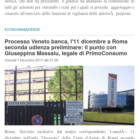
storica, che non ha precedenti, il giudice ha ammesso la costituzione di
tutti gli azionisti per entrambi i reati per i quali si procede: aggiotaggio e
ostacolo all'esercizio delle funzioni di vigilanza delle autoritÃ preposte.
ECONOMIA&AZIENDE
Processo Veneto banca, l'11 dicembre a Roma
seconda udienza preliminare: il punto con
Giuseppina Massaiu, legale di PrimoConsumo
Giovedi 7 Dicembre 2017 alle 21:39
Roma. Servizio esclusivo dal nostro corrispondente. LunedÃ¬ 11
dicembre nell'aula "Occorsio" della Corte d'Assise di Roma secondo