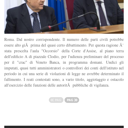
Roma. Dal nostro corrispondente. Il numero delle parti civili potrebbe
essere alto giÃ prima del quasi certo dibattimento. Per questa ragione Ã¨
stata prescelta l'aula "Occorsio" della Corte d'Assise, al piano terra
dell'edificio A di piazzale Clodio, per l'udienza preliminare del processo
per il "crac" di Veneto Banca, in programma domani. Undici gli
imputati, quasi tutti amministratori o controllori dei conti dell'istituto nel
periodo in cui una serie di violazioni di legge ne avrebbe determinato il
fallimento. I reati contestati sono, a vario titolo, aggiotaggio e ostacolo
all'esercizio delle funzioni delle autoritÃ pubbliche di vigilanza.