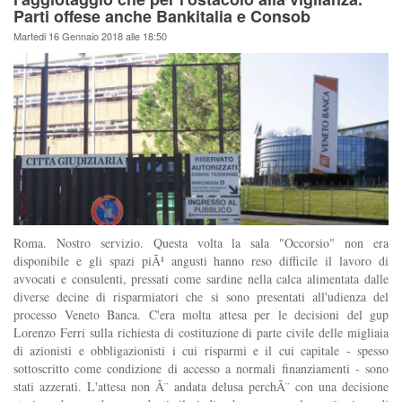
Parti offese anche Bankitalia e Consob
Martedi 16 Gennaio 2018 alle 18:50
Roma. Nostro servizio. Questa volta la sala "Occorsio" non era
disponibile e gli spazi piÃ¹ angusti hanno reso difficile il lavoro di
avvocati e consulenti, pressati come sardine nella calca alimentata dalle
diverse decine di risparmiatori che si sono presentati all'udienza del
processo Veneto Banca. C'era molta attesa per le decisioni del gup
Lorenzo Ferri sulla richiesta di costituzione di parte civile delle migliaia
di azionisti e obbligazionisti i cui risparmi e il cui capitale - spesso
sottoscritto come condizione di accesso a normali finanziamenti - sono
stati azzerati. L'attesa non Ã¨ andata delusa perchÃ¨ con una decisione