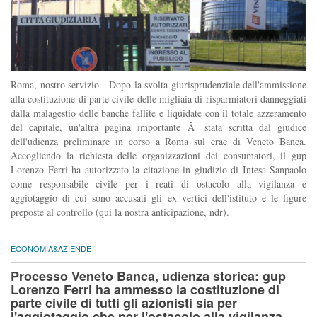
Roma, nostro servizio - Dopo la svolta giurisprudenziale dell'ammissione
alla costituzione di parte civile delle migliaia di risparmiatori danneggiati
dalla malagestio delle banche fallite e liquidate con il totale azzeramento
del capitale, un'altra pagina importante Ã¨ stata scritta dal giudice
dell'udienza preliminare in corso a Roma sul crac di Veneto Banca.
Accogliendo la richiesta delle organizzazioni dei consumatori, il gup
Lorenzo Ferri ha autorizzato la citazione in giudizio di Intesa Sanpaolo
come responsabile civile per i reati di ostacolo alla vigilanza e
aggiotaggio di cui sono accusati gli ex vertici dell'istituto e le figure
preposte al controllo (qui la nostra anticipazione, ndr).
ECONOMIA&AZIENDE
Processo Veneto Banca, udienza storica: gup
Lorenzo Ferri ha ammesso la costituzione di
parte civile di tutti gli azionisti sia per
l'aggiotaggio che per l'ostacolo alla vigilanza.