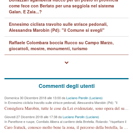
come fece con Berlato per una seggiola nel sistema
Galan. E Zaia...?
Ennesimo ciclista travolto sulle strisce pedonali,
Alessandra Marobin (Pd): "il Comune si svegli"
Raffaele Colombara boccia Rucco su Campo Marzo,
giocattoli, mostre, monumenti, turismo
Commenti degli utenti
Domenica 30 Dicembre 2018 alle 13:00 da
Luciano Parolin (Luciano)
In Ennesimo ciclista travolto sulle strisce pedonali, Alessandra Marobin (Pd): "il
Comune si svegli"
Consigliera Marobin, tutte le cose da Lei evidenziate, sono opera del suo ex Assessore e compagno di Partito Antonio Marco Dalla Pozza Assessore alla "progettazione" di piste ciclabili e altre porcherie. A lui manderei il conto da saldare per incidenti e danni alle persone. E' ora che "finiamola." Avete perso rassegnatevi. qui IL SINDACO RUCCO NON C'ENTRA PER NIENTE. CAPITO!!!!!!!! Amen.
Giovedi 27 Dicembre 2018 alle 17:38 da
Luciano Parolin (Luciano)
In Panettone e ruspe, Comitato Albera al cantiere della Bretella. Rolando: "rispettare il
cronoprogramma"
Caro fratuck, conosco molto bene la zona, il percorso della bretella, la situazione dei cittadini, abito in Viale Trento. A partire dal 2003 ho partecipato al Comitato di Maddalene pro bretella, e a riunioni propositive per apportare modifiche al progetto. Numerose mie foto del territorio sono arrivate a Roma, altri miei interventi (non graditi dalla Sx) sono stati pubblicati dal GdV, assieme ad altri come Ciro Asproso, ora favorevole alla bretella. Ho partecipato alla raccolta firme per la chiusura della strada x 5 giorni eseguita dal Sindaco Hullwech per sforamento 180 Micro/g. Pertanto come impegno per la tematica sono apposto con la coscienza. Ora il Progetto è partito, fine! Voglio dire che la nuova Giunta "comunale" non c'entra più. L'opera sarà "malauguratamente" eseguita, ma non con il mio placet. Il Consigliere Comunale dovrebbe capire che la campagna elettorale è finita, con buona pace di tutti. Quello che invece dovrebbe interessare è la proprietà della strada, dall'uscita autostradale Ovest, sino alla Rotatoria dell'Albara, vi sono tre possessori: Autostrade SpA; La Provincia, il Comune. Come la mettiamo per il futuro ? I costi, da 50 sono saliti a 100 milioni di € come dire 20 milioni a KM (!) da non credere. Comunque si farà. Ma nessuno canti Vittoria, anzi meglio non farne un ulteriore fatto "partitico" per questioni elettorali o di seggio. Se mi manda la sua mail, sono disponibile ad inviare i documenti e le foto sopra descritte. Con ossequi, Luciano Parolin