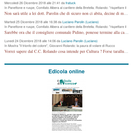
Mercoledi 26 Dicembre 2018 alle 21:41 da
fratuck
In Panettone e ruspe, Comitato Albera al cantiere della Bretella. Rolando: "rispettare il
cronoprogramma"
Non sarà utile a lei dott. Parolin che di sicuro non ci abita, decine di migliaia di TIR, automobili e padroncini che passano quotidianamente per una strada appena rotabile, non è più possibile stendere i panni, attraversare la strada senza rischiare la morte, le case stanno crepando, i tempi sono cambiati e la bretella non passerà assolutamente per maddalene (ma cosa sta a dire?!), dia invece responsabilità a chi ha costruito tagliando la strada che doveva invece terminare a isola vicentina e non al moracchino lasciando Motta di Costabissara ancora in panne di traffico. I tempi sono cambiati dottore e se l'anagrafe della vita stagna nell'essere umano impressioni conservatrici, la società non le considera perchè va avanti, si industrializza e ha bisogno di infrastrutture e di sviluppo. Ultima considerazione, se è geloso di Rolando perchè vede in lui solo campagne politiche mentre si difendono i SOLI diritti dei cittadini, la preghiamo faccia considerazioni più appropriate. Saluti e complimenti per i suoi scritti.
Martedi 25 Dicembre 2018 alle 16:38 da
Luciano Parolin (Luciano)
In Panettone e ruspe, Comitato Albera al cantiere della Bretella. Rolando: "rispettare il
cronoprogramma"
Sarebbe ora che il consigliere comunale Pidino, ponesse termine alla campagna elettorale nel territorio del suo seggio Villaggio del Sole. La tiraca è iniziata, distruggerà 6 km di prateria ovest della città, ricca di fonti e sorgenti d'acqua. I cittadini di Maddalene non avranno più Pace la notte. Molta colpa per la costruzione di questa Strada è proprio del signor Rolando,dei suoi gazebo mobili e che vuol far passare questa opera VANDALICA come progetto "utile" a chi ? Non è cosa seria sig. Rolando!
Lunedi 24 Dicembre 2018 alle 14:06 da
Luciano Parolin (Luciano)
In Mostra "Il trionfo del colore", Giovanni Rolando: la paura di volare di Rucco
Vorrei sapere dal C.C. Rolando cosa intende per Cultura ? Forse tarallucci, vino e sagre, o spaghetti tricolori del PD ? Il continuo (s)parlare della mostra a Palazzo Chiericati caro consigliere DANNEGGIA FORTEMENTE l'immagine della città TUTTA e fa deviare i consensi che in RUSSIA (badi bene ex U.R.S.S.) sono ECCELLENTI. A livello artistico l'evento è di alta Valenza culturale, COMPITO di Tutta la Cittadinanza fare il possibile per propagandare l'iniziativa senza farne UN CASO PARTITICO come fa Lei da sempre. Meno Gazebo + Partecipazione! E così sia. Amen.
Edicola online