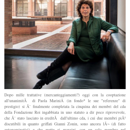
Dopo mille trattative (mercanteggiamenti?) oggi con la cooptazione
all'unanimitÃ di Paola MariniÂ (in fondo* le sue "referenze" di
prestigio) si Ã¨ finalmente completata la cinquina dei membri del cda
della Fondazione Roi ingabbiata in uno statuto a dir poco riprovevole,
che Ã¨ stato lasciato in ereditÃ dall'ultimo cda, i cui due membri piÃ¹
discutibili in quanto griffati Gianni Zonin, sono ancora lÃ¬ (di fatto
autonominatisi) e che mette ai margini, con un solo membro nel