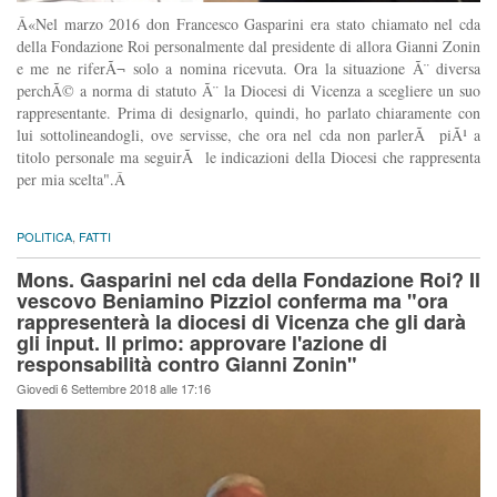
Â«Nel marzo 2016 don Francesco Gasparini era stato chiamato nel cda
della Fondazione Roi personalmente dal presidente di allora Gianni Zonin
e me ne riferÃ¬ solo a nomina ricevuta. Ora la situazione Ã¨ diversa
perchÃ© a norma di statuto Ã¨ la Diocesi di Vicenza a scegliere un suo
rappresentante. Prima di designarlo, quindi, ho parlato chiaramente con
lui sottolineandogli, ove servisse, che ora nel cda non parlerÃ piÃ¹ a
titolo personale ma seguirÃ le indicazioni della Diocesi che rappresenta
per mia scelta".Â
POLITICA
,
FATTI
Mons. Gasparini nel cda della Fondazione Roi? Il
vescovo Beniamino Pizziol conferma ma "ora
rappresenterà la diocesi di Vicenza che gli darà
gli input. Il primo: approvare l'azione di
responsabilità contro Gianni Zonin"
Giovedi 6 Settembre 2018 alle 17:16