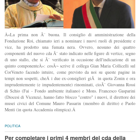
Â«La prima non Ã¨ buona. Il consiglio di amministrazione della
Fondazione Roi, chiamato ieri a nominare i nuovi ruoli di presidente e
vice, ha prodotto una fumata nera. Ovvero, nessuno dei quattro
componenti del nuovo cda Ã¨ stato indicato nelle figure di vertice, segno
di uno stallo, che si Ã¨ verificato in occasione dell'indicazione di un
quinto componenteÂ»: cosÃ¬ scrive il collega Gian Maria Collicelli sul
CorVeneto facendo intuire, come previsto da noi su queste pagine in
tempi non sospetti, cheÂ i due ex-consiglieri giÃ in quota Zonin e ora
imprudentemente (e impudentemente) rinominati, cioÃ¨ Giovanna Rossi
di Schio (Fai - Fondo ambiente italiano) e Mons. Francesco Gasparini
(Diocesi di Vicenza), hanno fatto blocco "contro" i nuovi, il direttore dei
musei civici del Comune Mauro Passarin (membro di diritto) e Paolo
Menti (in quota Accademia olimpica).Â
POLITICA
Per completare i primi 4 membri del cda della