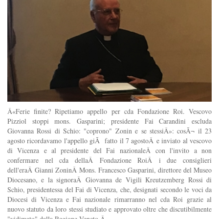
Â«Ferie finite? Ripetiamo appello per cda Fondazione Roi. Vescovo
Pizziol stoppi mons. Gasparini; presidente Fai Carandini escluda
Giovanna Rossi di Schio: "coprono" Zonin e se stessiÂ»: cosÃ¬ il 23
agosto ricordavamo l'appello giÃ fatto il 7 agostoÂ e inviato al vescovo
di Vicenza e al presidente del Fai nazionaleÂ con l'invito a non
confermare nel cda dellaÂ Fondazione RoiÂ i due consiglieri
dell'eraÂ Gianni ZoninÂ Mons. Francesco Gasparini, direttore del Museo
Diocesano, e la signoraÂ Giovanna de Vigili Kreutzemberg Rossi di
Schio, presidentessa del Fai di Vicenza, che, designati secondo le voci da
Diocesi di Vicenza e Fai nazionale rimarranno nel cda Roi grazie al
nuovo statuto da loro stessi studiato e approvato oltre che discutibilmente
"vidimato" dalla Regione Veneto.Â