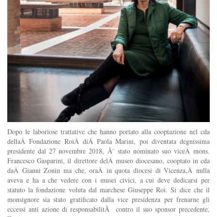
Dopo le laboriose trattative che hanno portato alla cooptazione nel cda
dellaÂ Fondazione RoiÂ diÂ Paola Marini, poi diventata degnissima
presidente dal 27 novembre 2018, Ã¨ stato nominato suo viceÂ mons.
Francesco Gasparini, il direttore delÂ museo diocesano, cooptato in cda
daÂ Gianni Zonin ma che, oraÂ in quota diocesi di Vicenza,Â nulla
aveva e ha a che vedere con i musei civici, a cui deve dedicarsi per
statuto la fondazione voluta dal marchese Giuseppe Roi. Si dice che il
monsignore sia stato gratificato dalla vice presidenza per frenarne gli
eccessi anti azione di responsabilitÃ contro il suo sponsor precedente,