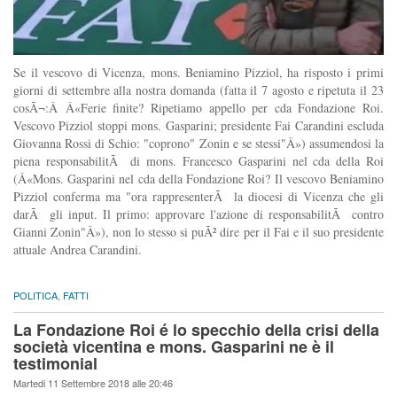
Se il vescovo di Vicenza, mons. Beniamino Pizziol, ha risposto i primi
giorni di settembre alla nostra domanda (fatta il 7 agosto e ripetuta il 23
cosÃ¬:Â Â«Ferie finite? Ripetiamo appello per cda Fondazione Roi.
Vescovo Pizziol stoppi mons. Gasparini; presidente Fai Carandini escluda
Giovanna Rossi di Schio: "coprono" Zonin e se stessi"Â») assumendosi la
piena responsabilitÃ di mons. Francesco Gasparini nel cda della Roi
(Â«Mons. Gasparini nel cda della Fondazione Roi? Il vescovo Beniamino
Pizziol conferma ma "ora rappresenterÃ la diocesi di Vicenza che gli
darÃ gli input. Il primo: approvare l'azione di responsabilitÃ contro
Gianni Zonin"Â»), non lo stesso si puÃ² dire per il Fai e il suo presidente
attuale Andrea Carandini.
POLITICA
,
FATTI
La Fondazione Roi é lo specchio della crisi della
società vicentina e mons. Gasparini ne è il
testimonial
Martedi 11 Settembre 2018 alle 20:46