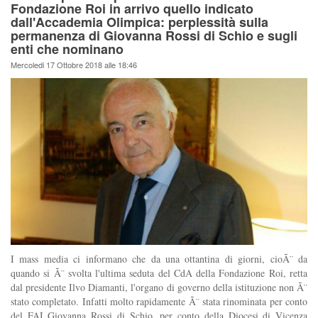
Fondazione Roi in arrivo quello indicato
dall'Accademia Olimpica: perplessità sulla
permanenza di Giovanna Rossi di Schio e sugli
enti che nominano
Mercoledi 17 Ottobre 2018 alle 18:46
I mass media ci informano che da una ottantina di giorni, cioÃ¨ da
quando si Ã¨ svolta l'ultima seduta del CdA della Fondazione Roi, retta
dal presidente Ilvo Diamanti, l'organo di governo della istituzione non Ã¨
stato completato. Infatti molto rapidamente Ã¨ stata rinominata per conto
del FAI Giovanna Rossi di Schio, per conto della Diocesi di Vicenza