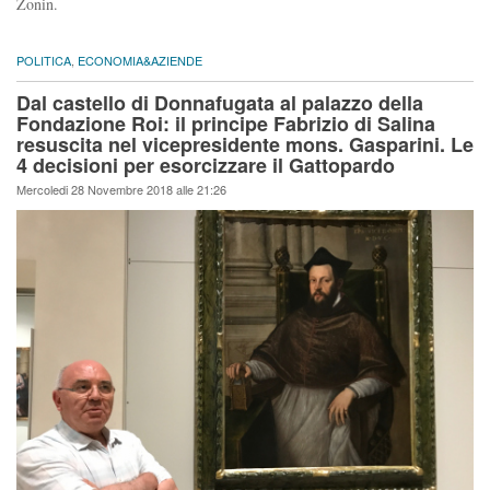
Zonin.
POLITICA
,
ECONOMIA&AZIENDE
Dal castello di Donnafugata al palazzo della
Fondazione Roi: il principe Fabrizio di Salina
resuscita nel vicepresidente mons. Gasparini. Le
4 decisioni per esorcizzare il Gattopardo
Mercoledi 28 Novembre 2018 alle 21:26