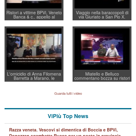
Ristori a vittime BPVi, Veneto
Viaggio nella baraccopoli di
Banca & c., appello al
via Giuriato a San Pio X.
sottosegretario Alessio
Vicenza ai Vicentini: “faremo
Villarosa: per mettere ordine
un regalo di Natale ai
convochi con Di Maio CNCU
residenti”
a supporto della cabina di
regia al Mef
L'omicidio di Anna Filomena
Miatello e Belluco
Barretta a Marano, le
commentano bozza su ristori
indagini dei carabinieri di
BPVi e Veneto Banca
Vicenza sul marito Angelo
Lavarra: più avvincenti di
Guarda tutti i video
quelle di... Barbara D'Urso
ViPiù Top News
Razza veneta. Vescovi si dimentica di Boccia e BPVi,
Donazzan sgambetta Rucco per un posto in provincia