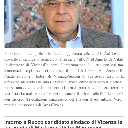
Pubblicato il 22 aprile alle 22.21, aggiornato alle 23.23. Â«Giovanni
Coviello si candida al Senato con Insieme e "affida" ad Angelo Di Natale
la direzione di VicenzaPiu.com: "l'informazione Ã¨ l'aria con cui una
democrazia respiraÂ»: sotto questo titolo il 6 febbraioÂ Angelo Di
Natale salutava i lettori di VicenzaPiu.com di cui aveva assunto la
direzione aderendo alla mia richiesta di voler tenere distaccato il giornale,
pur se non dovuto, dalla mia candidatura di pura bandiera (ero terzo in
una lista che mai ne avrebbe eletto neanche il primo) alle Politiche 2018
con Insieme (la coalizione emanazione del Psi con al suo interno Verdi,
prodiani e esponenti di Area Civica).
Intorno a Rucco candidato sindaco di Vicenza la
baraonda di FI e Lega: dietro Mantovani