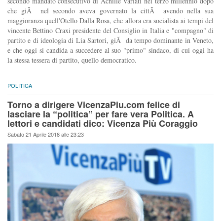
secondo mandato consecutivo di Achille Variati nel terzo millennio dopo
che giÃ nel secondo aveva governato la cittÃ avendo nella sua
maggioranza quell'Otello Dalla Rosa, che allora era socialista ai tempi del
vincente Bettino Craxi presidente del Consiglio in Italia e "compagno" di
partito e di ideologia di Lia Sartori, giÃ da tempo dominante in Veneto,
e che oggi si candida a succedere al suo "primo" sindaco, di cui oggi ha
la stessa tessera di partito, quello democratico.
POLITICA
Torno a dirigere VicenzaPiu.com felice di
lasciare la “politica” per fare vera Politica. A
lettori e candidati dico: Vicenza Più Coraggio
Sabato 21 Aprile 2018 alle 23:23