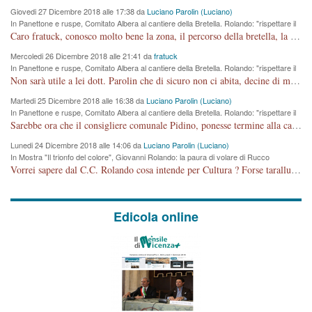
Giovedi 27 Dicembre 2018 alle 17:38 da
Luciano Parolin (Luciano)
In Panettone e ruspe, Comitato Albera al cantiere della Bretella. Rolando: "rispettare il
cronoprogramma"
Caro fratuck, conosco molto bene la zona, il percorso della bretella, la situazione dei cittadini, abito in Viale Trento. A partire dal 2003 ho partecipato al Comitato di Maddalene pro bretella, e a riunioni propositive per apportare modifiche al progetto. Numerose mie foto del territorio sono arrivate a Roma, altri miei interventi (non graditi dalla Sx) sono stati pubblicati dal GdV, assieme ad altri come Ciro Asproso, ora favorevole alla bretella. Ho partecipato alla raccolta firme per la chiusura della strada x 5 giorni eseguita dal Sindaco Hullwech per sforamento 180 Micro/g. Pertanto come impegno per la tematica sono apposto con la coscienza. Ora il Progetto è partito, fine! Voglio dire che la nuova Giunta "comunale" non c'entra più. L'opera sarà "malauguratamente" eseguita, ma non con il mio placet. Il Consigliere Comunale dovrebbe capire che la campagna elettorale è finita, con buona pace di tutti. Quello che invece dovrebbe interessare è la proprietà della strada, dall'uscita autostradale Ovest, sino alla Rotatoria dell'Albara, vi sono tre possessori: Autostrade SpA; La Provincia, il Comune. Come la mettiamo per il futuro ? I costi, da 50 sono saliti a 100 milioni di € come dire 20 milioni a KM (!) da non credere. Comunque si farà. Ma nessuno canti Vittoria, anzi meglio non farne un ulteriore fatto "partitico" per questioni elettorali o di seggio. Se mi manda la sua mail, sono disponibile ad inviare i documenti e le foto sopra descritte. Con ossequi, Luciano Parolin
Mercoledi 26 Dicembre 2018 alle 21:41 da
fratuck
In Panettone e ruspe, Comitato Albera al cantiere della Bretella. Rolando: "rispettare il
cronoprogramma"
Non sarà utile a lei dott. Parolin che di sicuro non ci abita, decine di migliaia di TIR, automobili e padroncini che passano quotidianamente per una strada appena rotabile, non è più possibile stendere i panni, attraversare la strada senza rischiare la morte, le case stanno crepando, i tempi sono cambiati e la bretella non passerà assolutamente per maddalene (ma cosa sta a dire?!), dia invece responsabilità a chi ha costruito tagliando la strada che doveva invece terminare a isola vicentina e non al moracchino lasciando Motta di Costabissara ancora in panne di traffico. I tempi sono cambiati dottore e se l'anagrafe della vita stagna nell'essere umano impressioni conservatrici, la società non le considera perchè va avanti, si industrializza e ha bisogno di infrastrutture e di sviluppo. Ultima considerazione, se è geloso di Rolando perchè vede in lui solo campagne politiche mentre si difendono i SOLI diritti dei cittadini, la preghiamo faccia considerazioni più appropriate. Saluti e complimenti per i suoi scritti.
Martedi 25 Dicembre 2018 alle 16:38 da
Luciano Parolin (Luciano)
In Panettone e ruspe, Comitato Albera al cantiere della Bretella. Rolando: "rispettare il
cronoprogramma"
Sarebbe ora che il consigliere comunale Pidino, ponesse termine alla campagna elettorale nel territorio del suo seggio Villaggio del Sole. La tiraca è iniziata, distruggerà 6 km di prateria ovest della città, ricca di fonti e sorgenti d'acqua. I cittadini di Maddalene non avranno più Pace la notte. Molta colpa per la costruzione di questa Strada è proprio del signor Rolando,dei suoi gazebo mobili e che vuol far passare questa opera VANDALICA come progetto "utile" a chi ? Non è cosa seria sig. Rolando!
Lunedi 24 Dicembre 2018 alle 14:06 da
Luciano Parolin (Luciano)
In Mostra "Il trionfo del colore", Giovanni Rolando: la paura di volare di Rucco
Vorrei sapere dal C.C. Rolando cosa intende per Cultura ? Forse tarallucci, vino e sagre, o spaghetti tricolori del PD ? Il continuo (s)parlare della mostra a Palazzo Chiericati caro consigliere DANNEGGIA FORTEMENTE l'immagine della città TUTTA e fa deviare i consensi che in RUSSIA (badi bene ex U.R.S.S.) sono ECCELLENTI. A livello artistico l'evento è di alta Valenza culturale, COMPITO di Tutta la Cittadinanza fare il possibile per propagandare l'iniziativa senza farne UN CASO PARTITICO come fa Lei da sempre. Meno Gazebo + Partecipazione! E così sia. Amen.
Edicola online