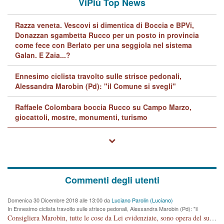
ViPiù Top News
Razza veneta. Vescovi si dimentica di Boccia e BPVi,
Donazzan sgambetta Rucco per un posto in provincia
come fece con Berlato per una seggiola nel sistema
Galan. E Zaia...?
Ennesimo ciclista travolto sulle strisce pedonali,
Alessandra Marobin (Pd): "il Comune si svegli"
Raffaele Colombara boccia Rucco su Campo Marzo,
giocattoli, mostre, monumenti, turismo
Commenti degli utenti
Domenica 30 Dicembre 2018 alle 13:00 da
Luciano Parolin (Luciano)
In Ennesimo ciclista travolto sulle strisce pedonali, Alessandra Marobin (Pd): "il
Comune si svegli"
Consigliera Marobin, tutte le cose da Lei evidenziate, sono opera del suo ex Assessore e compagno di Partito Antonio Marco Dalla Pozza Assessore alla "progettazione" di piste ciclabili e altre porcherie. A lui manderei il conto da saldare per incidenti e danni alle persone. E' ora che "finiamola." Avete perso rassegnatevi. qui IL SINDACO RUCCO NON C'ENTRA PER NIENTE. CAPITO!!!!!!!! Amen.