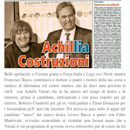
Bello spettacolo a Vicenza grazie a Forza Italia e Lega (ex) Nord: mentre
Francesco Rucco continuava a mettere a punto i motori della sua corsa a
sindaco di alternanza col centro sinistra, che da dieci anni governa la
cittÃ con Achille Variati che lo ha intriso nel tempo di destra e di
interessi, prima si candidano, tatticamente e con poco rispetto per gli
elettori, Roberto Ciambetti per gli ex verdi padani e Elena Donazzan per
i forzaitalioni piÃ¹ neri che tricolori. Poi arriva la pace sotto il segno del
candidato "unico" del centro destra (civico Rucco a parte) con Fabio
Mantovani, avvocato sconosdiuto ai vicentini non forensi meno che a
Variati il cui programma di governo aveva sottoscritto pur di essere da lui