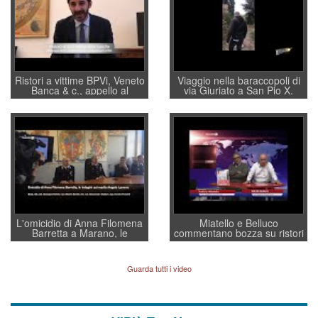
Ristori a vittime BPVi, Veneto
Viaggio nella baraccopoli di
Banca & c., appello al
via Giuriato a San Pio X.
sottosegretario Alessio
Vicenza ai Vicentini: “faremo
Villarosa: per mettere ordine
un regalo di Natale ai
convochi con Di Maio CNCU
residenti”
a supporto della cabina di
regia al Mef
L'omicidio di Anna Filomena
Miatello e Belluco
Barretta a Marano, le
commentano bozza su ristori
indagini dei carabinieri di
BPVi e Veneto Banca
Vicenza sul marito Angelo
Lavarra: più avvincenti di
Guarda tutti i video
quelle di... Barbara D'Urso