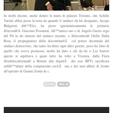
In molti dicono, anche dentro le mura di palazzo Trissino, che Achille
Variati abbia perso la testa da quando il sindaco da lui designato, Jacopo
Bulgarini dâ€™Elci, ha perso ignominiosamente le primarie
â€œconâ€Â Giacomo Possamai, lâ€™amico suo e di Angelo Guzzo ergo
del Pd in do minore del sindaco uscente, e â€œcontroâ€ Otello Dalla
Rosa, il propugnatore della discontinuitÃ col potere decennale del
sindaco democristo, che tanto ha detto ogni altro giorno, poco ha fatto di
quello che aveva promesso, molto ha dato a chi da lui o Lia Sartori
questo si aspettava e quasi tutto ha tolto a Vicenza, dalla Fiera
â€œdelocalizzataâ€ a Rimini alla dignitÃ dei soci BPVi sacrificata
sullâ€™altare della compiacente cecitÃ sua e dei suoi alfieri di fronte
all'operato di Gianni Zonin & c.