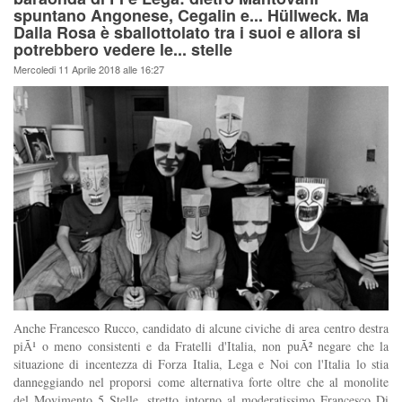
spuntano Angonese, Cegalin e... Hüllweck. Ma
Dalla Rosa è sballottolato tra i suoi e allora si
potrebbero vedere le... stelle
Mercoledi 11 Aprile 2018 alle 16:27
Anche Francesco Rucco, candidato di alcune civiche di area centro destra
piÃ¹ o meno consistenti e da Fratelli d'Italia, non puÃ² negare che la
situazione di incentezza di Forza Italia, Lega e Noi con l'Italia lo stia
danneggiando nel proporsi come alternativa forte oltre che al monolite
del Movimento 5 Stelle, stretto intorno al moderatissimo Francesco Di