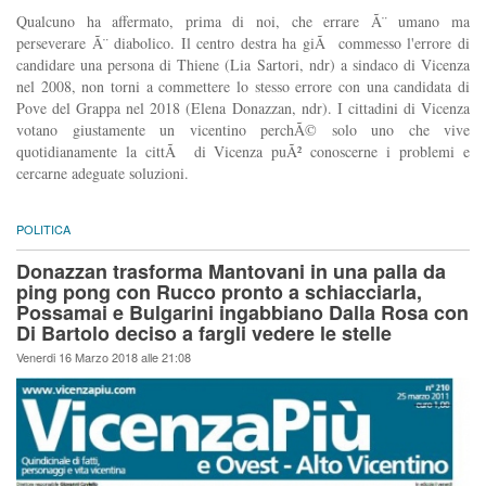
Qualcuno ha affermato, prima di noi, che errare Ã¨ umano ma
perseverare Ã¨ diabolico. Il centro destra ha giÃ commesso l'errore di
candidare una persona di Thiene (Lia Sartori, ndr) a sindaco di Vicenza
nel 2008, non torni a commettere lo stesso errore con una candidata di
Pove del Grappa nel 2018 (Elena Donazzan, ndr). I cittadini di Vicenza
votano giustamente un vicentino perchÃ© solo uno che vive
quotidianamente la cittÃ di Vicenza puÃ² conoscerne i problemi e
cercarne adeguate soluzioni.
POLITICA
Donazzan trasforma Mantovani in una palla da
ping pong con Rucco pronto a schiacciarla,
Possamai e Bulgarini ingabbiano Dalla Rosa con
Di Bartolo deciso a fargli vedere le stelle
Venerdi 16 Marzo 2018 alle 21:08