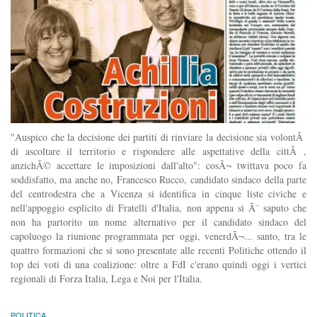
"Auspico che la decisione dei partiti di rinviare la decisione sia volontÃ
di ascoltare il territorio e rispondere alle aspettative della cittÃ ,
anzichÃ© accettare le imposizioni dall'alto": cosÃ¬ twittava poco fa
soddisfatto, ma anche no, Francesco Rucco, candidato sindaco della parte
del centrodestra che a Vicenza si identifica in cinque liste civiche e
nell'appoggio esplicito di Fratelli d'Italia, non appena si Ã¨ saputo che
non ha partorito un nome alternativo per il candidato sindaco del
capoluogo la riunione programmata per oggi, venerdÃ¬... santo, tra le
quattro formazioni che si sono presentate alle recenti Politiche ottendo il
top dei voti di una coalizione: oltre a FdI c'erano quindi oggi i vertici
regionali di Forza Italia, Lega e Noi per l'Italia.
POLITICA