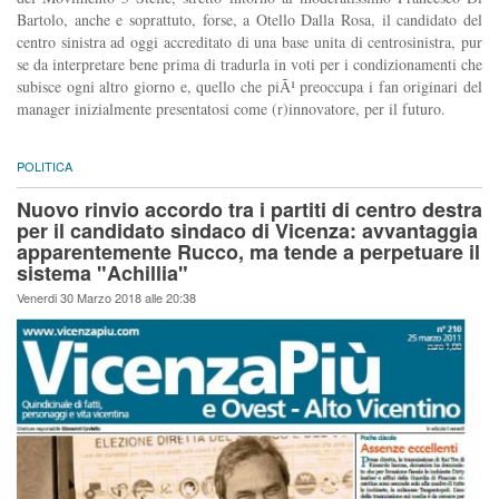
Bartolo, anche e soprattuto, forse, a Otello Dalla Rosa, il candidato del
centro sinistra ad oggi accreditato di una base unita di centrosinistra, pur
se da interpretare bene prima di tradurla in voti per i condizionamenti che
subisce ogni altro giorno e, quello che piÃ¹ preoccupa i fan originari del
manager inizialmente presentatosi come (r)innovatore, per il futuro.
POLITICA
Nuovo rinvio accordo tra i partiti di centro destra
per il candidato sindaco di Vicenza: avvantaggia
apparentemente Rucco, ma tende a perpetuare il
sistema "Achillia"
Venerdi 30 Marzo 2018 alle 20:38