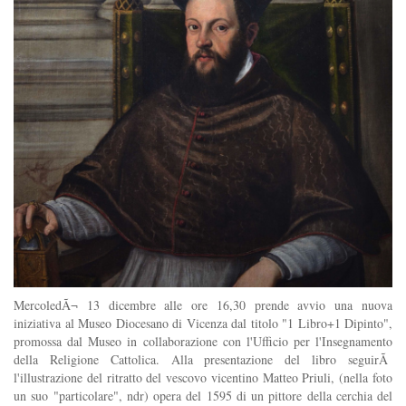
MercoledÃ¬ 13 dicembre alle ore 16,30 prende avvio una nuova
iniziativa al Museo Diocesano di Vicenza dal titolo "1 Libro+1 Dipinto",
promossa dal Museo in collaborazione con l'Ufficio per l'Insegnamento
della Religione Cattolica. Alla presentazione del libro seguirÃ
l'illustrazione del ritratto del vescovo vicentino Matteo Priuli, (nella foto
un suo "particolare", ndr) opera del 1595 di un pittore della cerchia del