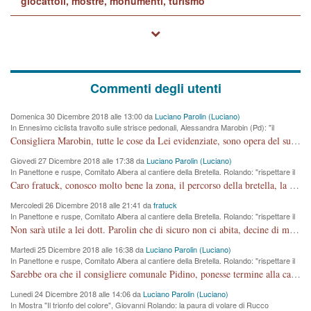
giocattoli, mostre, monumenti, turismo
Commenti degli utenti
Domenica 30 Dicembre 2018 alle 13:00 da
Luciano Parolin (Luciano)
In Ennesimo ciclista travolto sulle strisce pedonali, Alessandra Marobin (Pd): "il
Comune si svegli"
Consigliera Marobin, tutte le cose da Lei evidenziate, sono opera del suo ex Assessore e compagno di Partito Antonio Marco Dalla Pozza Assessore alla "progettazione" di piste ciclabili e altre porcherie. A lui manderei il conto da saldare per incidenti e danni alle persone. E' ora che "finiamola." Avete perso rassegnatevi. qui IL SINDACO RUCCO NON C'ENTRA PER NIENTE. CAPITO!!!!!!!! Amen.
Giovedi 27 Dicembre 2018 alle 17:38 da
Luciano Parolin (Luciano)
In Panettone e ruspe, Comitato Albera al cantiere della Bretella. Rolando: "rispettare il
cronoprogramma"
Caro fratuck, conosco molto bene la zona, il percorso della bretella, la situazione dei cittadini, abito in Viale Trento. A partire dal 2003 ho partecipato al Comitato di Maddalene pro bretella, e a riunioni propositive per apportare modifiche al progetto. Numerose mie foto del territorio sono arrivate a Roma, altri miei interventi (non graditi dalla Sx) sono stati pubblicati dal GdV, assieme ad altri come Ciro Asproso, ora favorevole alla bretella. Ho partecipato alla raccolta firme per la chiusura della strada x 5 giorni eseguita dal Sindaco Hullwech per sforamento 180 Micro/g. Pertanto come impegno per la tematica sono apposto con la coscienza. Ora il Progetto è partito, fine! Voglio dire che la nuova Giunta "comunale" non c'entra più. L'opera sarà "malauguratamente" eseguita, ma non con il mio placet. Il Consigliere Comunale dovrebbe capire che la campagna elettorale è finita, con buona pace di tutti. Quello che invece dovrebbe interessare è la proprietà della strada, dall'uscita autostradale Ovest, sino alla Rotatoria dell'Albara, vi sono tre possessori: Autostrade SpA; La Provincia, il Comune. Come la mettiamo per il futuro ? I costi, da 50 sono saliti a 100 milioni di € come dire 20 milioni a KM (!) da non credere. Comunque si farà. Ma nessuno canti Vittoria, anzi meglio non farne un ulteriore fatto "partitico" per questioni elettorali o di seggio. Se mi manda la sua mail, sono disponibile ad inviare i documenti e le foto sopra descritte. Con ossequi, Luciano Parolin
Mercoledi 26 Dicembre 2018 alle 21:41 da
fratuck
In Panettone e ruspe, Comitato Albera al cantiere della Bretella. Rolando: "rispettare il
cronoprogramma"
Non sarà utile a lei dott. Parolin che di sicuro non ci abita, decine di migliaia di TIR, automobili e padroncini che passano quotidianamente per una strada appena rotabile, non è più possibile stendere i panni, attraversare la strada senza rischiare la morte, le case stanno crepando, i tempi sono cambiati e la bretella non passerà assolutamente per maddalene (ma cosa sta a dire?!), dia invece responsabilità a chi ha costruito tagliando la strada che doveva invece terminare a isola vicentina e non al moracchino lasciando Motta di Costabissara ancora in panne di traffico. I tempi sono cambiati dottore e se l'anagrafe della vita stagna nell'essere umano impressioni conservatrici, la società non le considera perchè va avanti, si industrializza e ha bisogno di infrastrutture e di sviluppo. Ultima considerazione, se è geloso di Rolando perchè vede in lui solo campagne politiche mentre si difendono i SOLI diritti dei cittadini, la preghiamo faccia considerazioni più appropriate. Saluti e complimenti per i suoi scritti.
Martedi 25 Dicembre 2018 alle 16:38 da
Luciano Parolin (Luciano)
In Panettone e ruspe, Comitato Albera al cantiere della Bretella. Rolando: "rispettare il
cronoprogramma"
Sarebbe ora che il consigliere comunale Pidino, ponesse termine alla campagna elettorale nel territorio del suo seggio Villaggio del Sole. La tiraca è iniziata, distruggerà 6 km di prateria ovest della città, ricca di fonti e sorgenti d'acqua. I cittadini di Maddalene non avranno più Pace la notte. Molta colpa per la costruzione di questa Strada è proprio del signor Rolando,dei suoi gazebo mobili e che vuol far passare questa opera VANDALICA come progetto "utile" a chi ? Non è cosa seria sig. Rolando!
Lunedi 24 Dicembre 2018 alle 14:06 da
Luciano Parolin (Luciano)
In Mostra "Il trionfo del colore", Giovanni Rolando: la paura di volare di Rucco