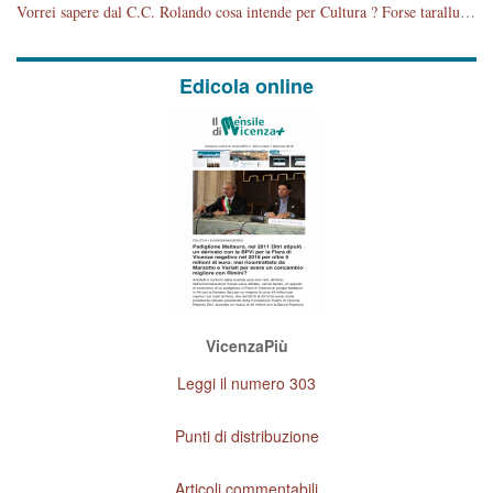
Vorrei sapere dal C.C. Rolando cosa intende per Cultura ? Forse tarallucci, vino e sagre, o spaghetti tricolori del PD ? Il continuo (s)parlare della mostra a Palazzo Chiericati caro consigliere DANNEGGIA FORTEMENTE l'immagine della città TUTTA e fa deviare i consensi che in RUSSIA (badi bene ex U.R.S.S.) sono ECCELLENTI. A livello artistico l'evento è di alta Valenza culturale, COMPITO di Tutta la Cittadinanza fare il possibile per propagandare l'iniziativa senza farne UN CASO PARTITICO come fa Lei da sempre. Meno Gazebo + Partecipazione! E così sia. Amen.
Edicola online
VicenzaPiù
Leggi il numero 303
Punti di distribuzione
Articoli commentabili