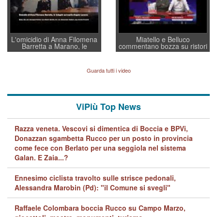
L'omicidio di Anna Filomena
Miatello e Belluco
Barretta a Marano, le
commentano bozza su ristori
indagini dei carabinieri di
BPVi e Veneto Banca
Vicenza sul marito Angelo
Lavarra: più avvincenti di
Guarda tutti i video
quelle di... Barbara D'Urso
ViPiù Top News
Razza veneta. Vescovi si dimentica di Boccia e BPVi,
Donazzan sgambetta Rucco per un posto in provincia
come fece con Berlato per una seggiola nel sistema
Galan. E Zaia...?
Ennesimo ciclista travolto sulle strisce pedonali,
Alessandra Marobin (Pd): "il Comune si svegli"
Raffaele Colombara boccia Rucco su Campo Marzo,