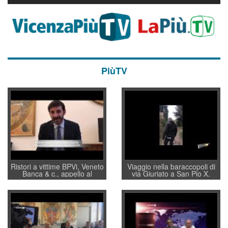
PiùTV
Ristori a vittime BPVi, Veneto
Viaggio nella baraccopoli di
Banca & c., appello al
via Giuriato a San Pio X.
sottosegretario Alessio
Vicenza ai Vicentini: “faremo
Villarosa: per mettere ordine
un regalo di Natale ai
convochi con Di Maio CNCU
residenti”
a supporto della cabina di
regia al Mef