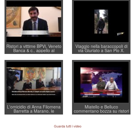
Ristori a vittime BPVi, Veneto
Viaggio nella baraccopoli di
Banca & c., appello al
via Giuriato a San Pio X.
sottosegretario Alessio
Vicenza ai Vicentini: “faremo
Villarosa: per mettere ordine
un regalo di Natale ai
convochi con Di Maio CNCU
residenti”
a supporto della cabina di
regia al Mef
L'omicidio di Anna Filomena
Miatello e Belluco
Barretta a Marano, le
commentano bozza su ristori
indagini dei carabinieri di
BPVi e Veneto Banca
Vicenza sul marito Angelo
Lavarra: più avvincenti di
Guarda tutti i video
quelle di... Barbara D'Urso