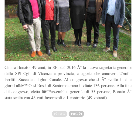
Chiara Bonato, 49 anni, in SPI dal 2016 Ã¨ la nuova segretaria generale
dello SPI Cgil di Vicenza e provincia, categoria che annovera 25mila
iscritti. Succede a Igino Canale. Al congresso che si Ã¨ svolto in due
giorni allâ€™Oasi Rossi di Santorso erano invitate 136 persone. Alla fine
del congresso, eletta lâ€™assemblea generale di 55 persone, Bonato Ã¨
stata scelta con 48 voti favorevoli e 1 contrario (49 votanti).