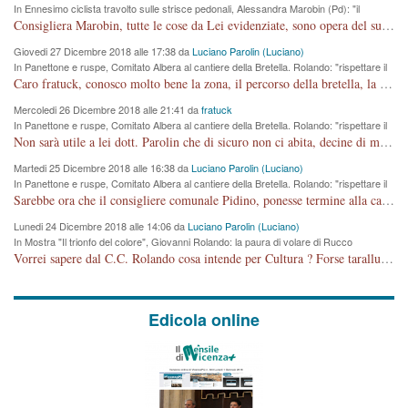
In Ennesimo ciclista travolto sulle strisce pedonali, Alessandra Marobin (Pd): "il
Comune si svegli"
Consigliera Marobin, tutte le cose da Lei evidenziate, sono opera del suo ex Assessore e compagno di Partito Antonio Marco Dalla Pozza Assessore alla "progettazione" di piste ciclabili e altre porcherie. A lui manderei il conto da saldare per incidenti e danni alle persone. E' ora che "finiamola." Avete perso rassegnatevi. qui IL SINDACO RUCCO NON C'ENTRA PER NIENTE. CAPITO!!!!!!!! Amen.
Giovedi 27 Dicembre 2018 alle 17:38 da
Luciano Parolin (Luciano)
In Panettone e ruspe, Comitato Albera al cantiere della Bretella. Rolando: "rispettare il
cronoprogramma"
Caro fratuck, conosco molto bene la zona, il percorso della bretella, la situazione dei cittadini, abito in Viale Trento. A partire dal 2003 ho partecipato al Comitato di Maddalene pro bretella, e a riunioni propositive per apportare modifiche al progetto. Numerose mie foto del territorio sono arrivate a Roma, altri miei interventi (non graditi dalla Sx) sono stati pubblicati dal GdV, assieme ad altri come Ciro Asproso, ora favorevole alla bretella. Ho partecipato alla raccolta firme per la chiusura della strada x 5 giorni eseguita dal Sindaco Hullwech per sforamento 180 Micro/g. Pertanto come impegno per la tematica sono apposto con la coscienza. Ora il Progetto è partito, fine! Voglio dire che la nuova Giunta "comunale" non c'entra più. L'opera sarà "malauguratamente" eseguita, ma non con il mio placet. Il Consigliere Comunale dovrebbe capire che la campagna elettorale è finita, con buona pace di tutti. Quello che invece dovrebbe interessare è la proprietà della strada, dall'uscita autostradale Ovest, sino alla Rotatoria dell'Albara, vi sono tre possessori: Autostrade SpA; La Provincia, il Comune. Come la mettiamo per il futuro ? I costi, da 50 sono saliti a 100 milioni di € come dire 20 milioni a KM (!) da non credere. Comunque si farà. Ma nessuno canti Vittoria, anzi meglio non farne un ulteriore fatto "partitico" per questioni elettorali o di seggio. Se mi manda la sua mail, sono disponibile ad inviare i documenti e le foto sopra descritte. Con ossequi, Luciano Parolin
Mercoledi 26 Dicembre 2018 alle 21:41 da
fratuck
In Panettone e ruspe, Comitato Albera al cantiere della Bretella. Rolando: "rispettare il
cronoprogramma"
Non sarà utile a lei dott. Parolin che di sicuro non ci abita, decine di migliaia di TIR, automobili e padroncini che passano quotidianamente per una strada appena rotabile, non è più possibile stendere i panni, attraversare la strada senza rischiare la morte, le case stanno crepando, i tempi sono cambiati e la bretella non passerà assolutamente per maddalene (ma cosa sta a dire?!), dia invece responsabilità a chi ha costruito tagliando la strada che doveva invece terminare a isola vicentina e non al moracchino lasciando Motta di Costabissara ancora in panne di traffico. I tempi sono cambiati dottore e se l'anagrafe della vita stagna nell'essere umano impressioni conservatrici, la società non le considera perchè va avanti, si industrializza e ha bisogno di infrastrutture e di sviluppo. Ultima considerazione, se è geloso di Rolando perchè vede in lui solo campagne politiche mentre si difendono i SOLI diritti dei cittadini, la preghiamo faccia considerazioni più appropriate. Saluti e complimenti per i suoi scritti.
Martedi 25 Dicembre 2018 alle 16:38 da
Luciano Parolin (Luciano)
In Panettone e ruspe, Comitato Albera al cantiere della Bretella. Rolando: "rispettare il
cronoprogramma"
Sarebbe ora che il consigliere comunale Pidino, ponesse termine alla campagna elettorale nel territorio del suo seggio Villaggio del Sole. La tiraca è iniziata, distruggerà 6 km di prateria ovest della città, ricca di fonti e sorgenti d'acqua. I cittadini di Maddalene non avranno più Pace la notte. Molta colpa per la costruzione di questa Strada è proprio del signor Rolando,dei suoi gazebo mobili e che vuol far passare questa opera VANDALICA come progetto "utile" a chi ? Non è cosa seria sig. Rolando!
Lunedi 24 Dicembre 2018 alle 14:06 da
Luciano Parolin (Luciano)
In Mostra "Il trionfo del colore", Giovanni Rolando: la paura di volare di Rucco
Vorrei sapere dal C.C. Rolando cosa intende per Cultura ? Forse tarallucci, vino e sagre, o spaghetti tricolori del PD ? Il continuo (s)parlare della mostra a Palazzo Chiericati caro consigliere DANNEGGIA FORTEMENTE l'immagine della città TUTTA e fa deviare i consensi che in RUSSIA (badi bene ex U.R.S.S.) sono ECCELLENTI. A livello artistico l'evento è di alta Valenza culturale, COMPITO di Tutta la Cittadinanza fare il possibile per propagandare l'iniziativa senza farne UN CASO PARTITICO come fa Lei da sempre. Meno Gazebo + Partecipazione! E così sia. Amen.
Edicola online