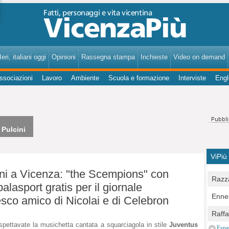
VicenzaPiù - Notizie, Inchieste, Analisi su Vicenza e provincia
eri, italiani oggi
Opinioni
Rassegna stampa
Inchieste
Video on demand
ssociazioni
Lavoro
Ambiente
Scuola e formazione
Interviste
Engl
Pulcini
ViPiù
i a Vicenza: "the Scempions" con
Razza
alasport gratis per il giornale
Bocc
Ennes
sco amico di Nicolai e di Celebron
per u
pedon
Berla
Raff
Comun
E Zai
spettavate la musichetta cantata a squarciagola in stile
Juventus
Campo
Espa