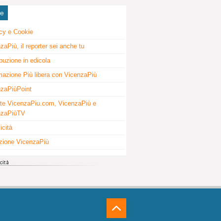
ne
cy e Cookie
zaPiù, il reporter sei anche tu
ibuzione in edicola
mazione Più libera con VicenzaPiù
zaPiùPoint
te VicenzaPiu.com, VicenzaPiù e
nzaPiùTV
icità
zione VicenzaPiù
⁁