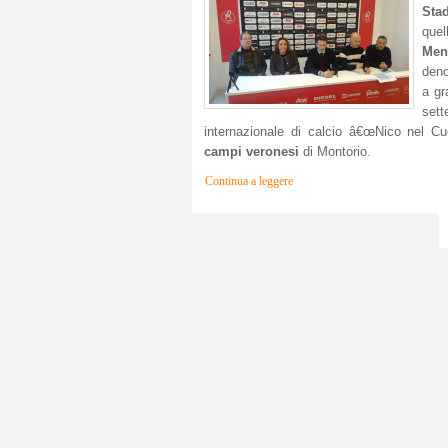
Sta
quel
Men
deno
a gr
sett
internazionale di calcio â€œNico nel Cuo
campi veronesi
di Montorio.
Continua a leggere