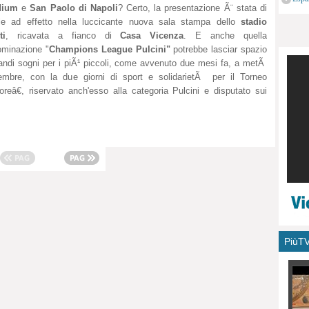
dium
e
San Paolo di Napoli
? Certo, la presentazione Ã¨ stata di
monu
le ad effetto nella luccicante nuova sala stampa dello
stadio
ti
, ricavata a fianco di
Casa Vicenza
. E anche quella
minazione "
Champions League Pulcini"
potrebbe lasciar spazio
andi sogni per i piÃ¹ piccoli, come avvenuto due mesi fa, a metÃ
embre, con la due giorni di sport e solidarietÃ per il Torneo
reâ€, riservato anch'esso alla categoria Pulcini e disputato sui
PiùT