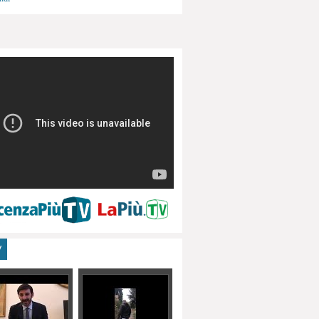
menti, turismo
V