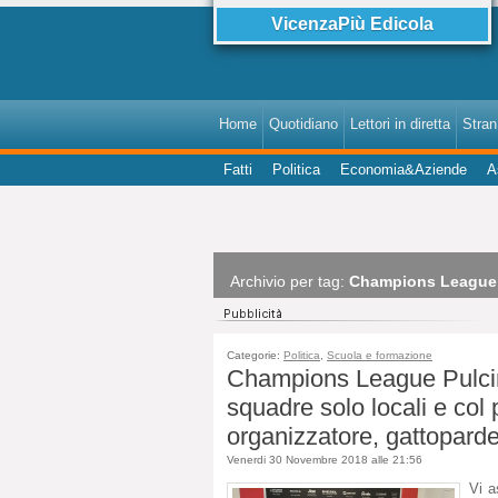
VicenzaPiù Edicola
Home
Quotidiano
Lettori in diretta
StranI
Fatti
Politica
Economia&Aziende
A
Archivio per tag:
Champions League 
Categorie:
Politica
,
Scuola e formazione
Champions League Pulcin
squadre solo locali e col p
organizzatore, gattoparde
Venerdi 30 Novembre 2018 alle 21:56
Vi a