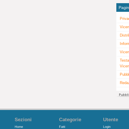
Pagi
Priva
Vicen
Distr
Infor
Vicen
Testa
Vice
Pubbl
Reda
Sezioni
Categorie
Utente
Home
Fatti
Login