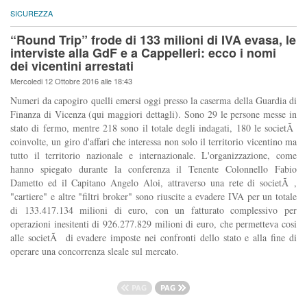
SICUREZZA
“Round Trip” frode di 133 milioni di IVA evasa, le
interviste alla GdF e a Cappelleri: ecco i nomi
dei vicentini arrestati
Mercoledi 12 Ottobre 2016 alle 18:43
Numeri da capogiro quelli emersi oggi presso la caserma della Guardia di
Finanza di Vicenza (qui maggiori dettagli). Sono 29 le persone messe in
stato di fermo, mentre 218 sono il totale degli indagati, 180 le societÃ
coinvolte, un giro d'affari che interessa non solo il territorio vicentino ma
tutto il territorio nazionale e internazionale. L'organizzazione, come
hanno spiegato durante la conferenza il Tenente Colonnello Fabio
Dametto ed il Capitano Angelo Aloi, attraverso una rete di societÃ ,
"cartiere" e altre "filtri broker" sono riuscite a evadere IVA per un totale
di 133.417.134 milioni di euro, con un fatturato complessivo per
operazioni inesitenti di 926.277.829 milioni di euro, che permetteva cosi
alle societÃ di evadere imposte nei confronti dello stato e alla fine di
operare una concorrenza sleale sul mercato.