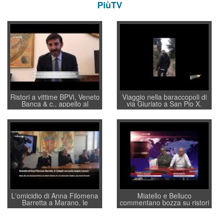
PiùTV
Ristori a vittime BPVi, Veneto
Viaggio nella baraccopoli di
Banca & c., appello al
via Giuriato a San Pio X.
sottosegretario Alessio
Vicenza ai Vicentini: “faremo
Villarosa: per mettere ordine
un regalo di Natale ai
convochi con Di Maio CNCU
residenti”
a supporto della cabina di
regia al Mef
L'omicidio di Anna Filomena
Miatello e Belluco
Barretta a Marano, le
commentano bozza su ristori
indagini dei carabinieri di
BPVi e Veneto Banca
Vicenza sul marito Angelo