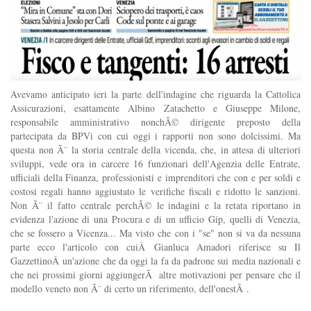
Avevamo anticipato ieri la parte dell'indagine che riguarda la Cattolica
Assicurazioni, esattamente Albino Zatachetto e Giuseppe Milone,
responsabile amministrativo nonchÃ© dirigente preposto della
partecipata da BPVi con cui oggi i rapporti non sono dolcissimi. Ma
questa non Ã¨ la storia centrale della vicenda, che, in attesa di ulteriori
sviluppi, vede ora in carcere 16 funzionari dell'Agenzia delle Entrate,
ufficiali della Finanza, professionisti e imprenditori che con e per soldi e
costosi regali hanno aggiustato le verifiche fiscali e ridotto le sanzioni.
Non Ã¨ il fatto centrale perchÃ© le indagini e la retata riportano in
evidenza l'azione di una Procura e di un ufficio Gip, quelli di Venezia,
che se fossero a Vicenza... Ma visto che con i "se" non si va da nessuna
parte ecco l'articolo con cuiÂ Gianluca Amadori riferisce su Il
GazzettinoÂ un'azione che da oggi la fa da padrone sui media nazionali e
che nei prossimi giorni aggiungerÃ altre motivazioni per pensare che il
modello veneto non Ã¨ di certo un riferimento, dell'onestÃ .