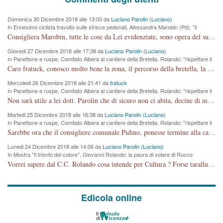
Domenica 30 Dicembre 2018 alle 13:00 da
Luciano Parolin (Luciano)
In Ennesimo ciclista travolto sulle strisce pedonali, Alessandra Marobin (Pd): "il
Comune si svegli"
Consigliera Marobin, tutte le cose da Lei evidenziate, sono opera del suo ex Assessore e compagno di Partito Antonio Marco Dalla Pozza Assessore alla "progettazione" di piste ciclabili e altre porcherie. A lui manderei il conto da saldare per incidenti e danni alle persone. E' ora che "finiamola." Avete perso rassegnatevi. qui IL SINDACO RUCCO NON C'ENTRA PER NIENTE. CAPITO!!!!!!!! Amen.
Giovedi 27 Dicembre 2018 alle 17:38 da
Luciano Parolin (Luciano)
In Panettone e ruspe, Comitato Albera al cantiere della Bretella. Rolando: "rispettare il
cronoprogramma"
Caro fratuck, conosco molto bene la zona, il percorso della bretella, la situazione dei cittadini, abito in Viale Trento. A partire dal 2003 ho partecipato al Comitato di Maddalene pro bretella, e a riunioni propositive per apportare modifiche al progetto. Numerose mie foto del territorio sono arrivate a Roma, altri miei interventi (non graditi dalla Sx) sono stati pubblicati dal GdV, assieme ad altri come Ciro Asproso, ora favorevole alla bretella. Ho partecipato alla raccolta firme per la chiusura della strada x 5 giorni eseguita dal Sindaco Hullwech per sforamento 180 Micro/g. Pertanto come impegno per la tematica sono apposto con la coscienza. Ora il Progetto è partito, fine! Voglio dire che la nuova Giunta "comunale" non c'entra più. L'opera sarà "malauguratamente" eseguita, ma non con il mio placet. Il Consigliere Comunale dovrebbe capire che la campagna elettorale è finita, con buona pace di tutti. Quello che invece dovrebbe interessare è la proprietà della strada, dall'uscita autostradale Ovest, sino alla Rotatoria dell'Albara, vi sono tre possessori: Autostrade SpA; La Provincia, il Comune. Come la mettiamo per il futuro ? I costi, da 50 sono saliti a 100 milioni di € come dire 20 milioni a KM (!) da non credere. Comunque si farà. Ma nessuno canti Vittoria, anzi meglio non farne un ulteriore fatto "partitico" per questioni elettorali o di seggio. Se mi manda la sua mail, sono disponibile ad inviare i documenti e le foto sopra descritte. Con ossequi, Luciano Parolin
Mercoledi 26 Dicembre 2018 alle 21:41 da
fratuck
In Panettone e ruspe, Comitato Albera al cantiere della Bretella. Rolando: "rispettare il
cronoprogramma"
Non sarà utile a lei dott. Parolin che di sicuro non ci abita, decine di migliaia di TIR, automobili e padroncini che passano quotidianamente per una strada appena rotabile, non è più possibile stendere i panni, attraversare la strada senza rischiare la morte, le case stanno crepando, i tempi sono cambiati e la bretella non passerà assolutamente per maddalene (ma cosa sta a dire?!), dia invece responsabilità a chi ha costruito tagliando la strada che doveva invece terminare a isola vicentina e non al moracchino lasciando Motta di Costabissara ancora in panne di traffico. I tempi sono cambiati dottore e se l'anagrafe della vita stagna nell'essere umano impressioni conservatrici, la società non le considera perchè va avanti, si industrializza e ha bisogno di infrastrutture e di sviluppo. Ultima considerazione, se è geloso di Rolando perchè vede in lui solo campagne politiche mentre si difendono i SOLI diritti dei cittadini, la preghiamo faccia considerazioni più appropriate. Saluti e complimenti per i suoi scritti.
Martedi 25 Dicembre 2018 alle 16:38 da
Luciano Parolin (Luciano)
In Panettone e ruspe, Comitato Albera al cantiere della Bretella. Rolando: "rispettare il
cronoprogramma"
Sarebbe ora che il consigliere comunale Pidino, ponesse termine alla campagna elettorale nel territorio del suo seggio Villaggio del Sole. La tiraca è iniziata, distruggerà 6 km di prateria ovest della città, ricca di fonti e sorgenti d'acqua. I cittadini di Maddalene non avranno più Pace la notte. Molta colpa per la costruzione di questa Strada è proprio del signor Rolando,dei suoi gazebo mobili e che vuol far passare questa opera VANDALICA come progetto "utile" a chi ? Non è cosa seria sig. Rolando!
Lunedi 24 Dicembre 2018 alle 14:06 da
Luciano Parolin (Luciano)
In Mostra "Il trionfo del colore", Giovanni Rolando: la paura di volare di Rucco
Vorrei sapere dal C.C. Rolando cosa intende per Cultura ? Forse tarallucci, vino e sagre, o spaghetti tricolori del PD ? Il continuo (s)parlare della mostra a Palazzo Chiericati caro consigliere DANNEGGIA FORTEMENTE l'immagine della città TUTTA e fa deviare i consensi che in RUSSIA (badi bene ex U.R.S.S.) sono ECCELLENTI. A livello artistico l'evento è di alta Valenza culturale, COMPITO di Tutta la Cittadinanza fare il possibile per propagandare l'iniziativa senza farne UN CASO PARTITICO come fa Lei da sempre. Meno Gazebo + Partecipazione! E così sia. Amen.
Edicola online