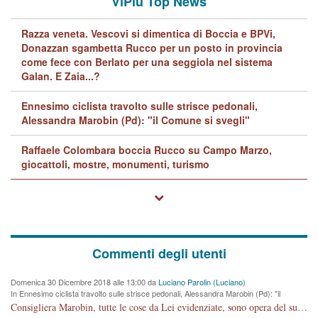
ViPiù Top News
Razza veneta. Vescovi si dimentica di Boccia e BPVi,
Donazzan sgambetta Rucco per un posto in provincia
come fece con Berlato per una seggiola nel sistema
Galan. E Zaia...?
Ennesimo ciclista travolto sulle strisce pedonali,
Alessandra Marobin (Pd): "il Comune si svegli"
Raffaele Colombara boccia Rucco su Campo Marzo,
giocattoli, mostre, monumenti, turismo
Commenti degli utenti
Domenica 30 Dicembre 2018 alle 13:00 da
Luciano Parolin (Luciano)
In Ennesimo ciclista travolto sulle strisce pedonali, Alessandra Marobin (Pd): "il
Comune si svegli"
Consigliera Marobin, tutte le cose da Lei evidenziate, sono opera del suo ex Assessore e compagno di Partito Antonio Marco Dalla Pozza Assessore alla "progettazione" di piste ciclabili e altre porcherie. A lui manderei il conto da saldare per incidenti e danni alle persone. E' ora che "finiamola." Avete perso rassegnatevi. qui IL SINDACO RUCCO NON C'ENTRA PER NIENTE. CAPITO!!!!!!!! Amen.