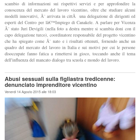
scambio di informazioni sui rispettivi servizi e per approfondire la
conoscenza del mercato del lavoro vicentino, oltre che studiare alcuni
modelli innovativi, Ã¨ arrivata in cittÃ una delegazione di dirigenti ed
esperti del Centro per lâ€™Impiego di Canakele. A parlare per Vicenza
Ã¨ stato Juri Devigili (nella foto a destra mentre si scambia doni con il
capo delegazione turco), coordinatore responsabile del progetto vicentino
che ha spiegato come Ã¨ nato e i risultati ottenuti, fornendo anche un
quadro del mercato del lavoro in Italia e sui motivi per cui le persone
disoccupate fanno fatica a rimettersi in gioco, toccando anche il tema
dell'influenza del mancato dialogo tra scuola e mondo del lavoro.
Abusi sessuali sulla figliastra tredicenne:
denunciato imprenditore vicentino
Venerdi 14 Agosto 2015 alle 18:03