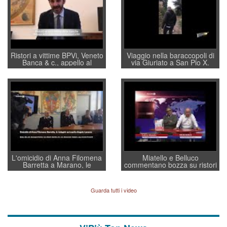
Ristori a vittime BPVi, Veneto
Viaggio nella baraccopoli di
Banca & c., appello al
via Giuriato a San Pio X.
sottosegretario Alessio
Vicenza ai Vicentini: “faremo
Villarosa: per mettere ordine
un regalo di Natale ai
convochi con Di Maio CNCU
residenti”
a supporto della cabina di
regia al Mef
L'omicidio di Anna Filomena
Miatello e Belluco
Barretta a Marano, le
commentano bozza su ristori
indagini dei carabinieri di
BPVi e Veneto Banca
Vicenza sul marito Angelo
Lavarra: più avvincenti di
Guarda tutti i video
quelle di... Barbara D'Urso