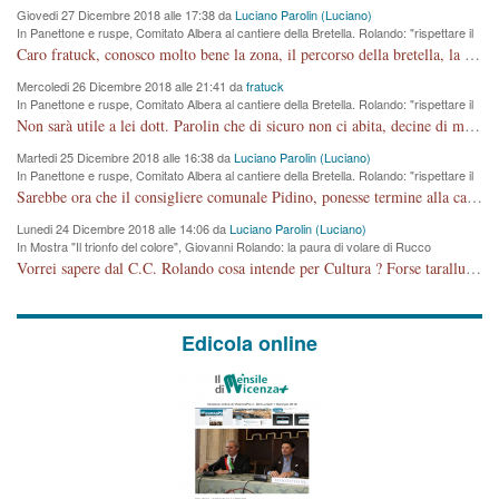
Giovedi 27 Dicembre 2018 alle 17:38 da
Luciano Parolin (Luciano)
In Panettone e ruspe, Comitato Albera al cantiere della Bretella. Rolando: "rispettare il
cronoprogramma"
Caro fratuck, conosco molto bene la zona, il percorso della bretella, la situazione dei cittadini, abito in Viale Trento. A partire dal 2003 ho partecipato al Comitato di Maddalene pro bretella, e a riunioni propositive per apportare modifiche al progetto. Numerose mie foto del territorio sono arrivate a Roma, altri miei interventi (non graditi dalla Sx) sono stati pubblicati dal GdV, assieme ad altri come Ciro Asproso, ora favorevole alla bretella. Ho partecipato alla raccolta firme per la chiusura della strada x 5 giorni eseguita dal Sindaco Hullwech per sforamento 180 Micro/g. Pertanto come impegno per la tematica sono apposto con la coscienza. Ora il Progetto è partito, fine! Voglio dire che la nuova Giunta "comunale" non c'entra più. L'opera sarà "malauguratamente" eseguita, ma non con il mio placet. Il Consigliere Comunale dovrebbe capire che la campagna elettorale è finita, con buona pace di tutti. Quello che invece dovrebbe interessare è la proprietà della strada, dall'uscita autostradale Ovest, sino alla Rotatoria dell'Albara, vi sono tre possessori: Autostrade SpA; La Provincia, il Comune. Come la mettiamo per il futuro ? I costi, da 50 sono saliti a 100 milioni di € come dire 20 milioni a KM (!) da non credere. Comunque si farà. Ma nessuno canti Vittoria, anzi meglio non farne un ulteriore fatto "partitico" per questioni elettorali o di seggio. Se mi manda la sua mail, sono disponibile ad inviare i documenti e le foto sopra descritte. Con ossequi, Luciano Parolin
Mercoledi 26 Dicembre 2018 alle 21:41 da
fratuck
In Panettone e ruspe, Comitato Albera al cantiere della Bretella. Rolando: "rispettare il
cronoprogramma"
Non sarà utile a lei dott. Parolin che di sicuro non ci abita, decine di migliaia di TIR, automobili e padroncini che passano quotidianamente per una strada appena rotabile, non è più possibile stendere i panni, attraversare la strada senza rischiare la morte, le case stanno crepando, i tempi sono cambiati e la bretella non passerà assolutamente per maddalene (ma cosa sta a dire?!), dia invece responsabilità a chi ha costruito tagliando la strada che doveva invece terminare a isola vicentina e non al moracchino lasciando Motta di Costabissara ancora in panne di traffico. I tempi sono cambiati dottore e se l'anagrafe della vita stagna nell'essere umano impressioni conservatrici, la società non le considera perchè va avanti, si industrializza e ha bisogno di infrastrutture e di sviluppo. Ultima considerazione, se è geloso di Rolando perchè vede in lui solo campagne politiche mentre si difendono i SOLI diritti dei cittadini, la preghiamo faccia considerazioni più appropriate. Saluti e complimenti per i suoi scritti.
Martedi 25 Dicembre 2018 alle 16:38 da
Luciano Parolin (Luciano)
In Panettone e ruspe, Comitato Albera al cantiere della Bretella. Rolando: "rispettare il
cronoprogramma"
Sarebbe ora che il consigliere comunale Pidino, ponesse termine alla campagna elettorale nel territorio del suo seggio Villaggio del Sole. La tiraca è iniziata, distruggerà 6 km di prateria ovest della città, ricca di fonti e sorgenti d'acqua. I cittadini di Maddalene non avranno più Pace la notte. Molta colpa per la costruzione di questa Strada è proprio del signor Rolando,dei suoi gazebo mobili e che vuol far passare questa opera VANDALICA come progetto "utile" a chi ? Non è cosa seria sig. Rolando!
Lunedi 24 Dicembre 2018 alle 14:06 da
Luciano Parolin (Luciano)
In Mostra "Il trionfo del colore", Giovanni Rolando: la paura di volare di Rucco
Vorrei sapere dal C.C. Rolando cosa intende per Cultura ? Forse tarallucci, vino e sagre, o spaghetti tricolori del PD ? Il continuo (s)parlare della mostra a Palazzo Chiericati caro consigliere DANNEGGIA FORTEMENTE l'immagine della città TUTTA e fa deviare i consensi che in RUSSIA (badi bene ex U.R.S.S.) sono ECCELLENTI. A livello artistico l'evento è di alta Valenza culturale, COMPITO di Tutta la Cittadinanza fare il possibile per propagandare l'iniziativa senza farne UN CASO PARTITICO come fa Lei da sempre. Meno Gazebo + Partecipazione! E così sia. Amen.
Edicola online