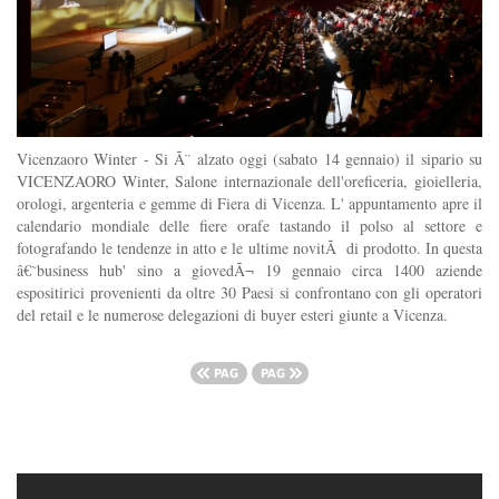
Vicenzaoro Winter - Si Ã¨ alzato oggi (sabato 14 gennaio) il sipario su
VICENZAORO Winter, Salone internazionale dell'oreficeria, gioielleria,
orologi, argenteria e gemme di Fiera di Vicenza. L' appuntamento apre il
calendario mondiale delle fiere orafe tastando il polso al settore e
fotografando le tendenze in atto e le ultime novitÃ di prodotto. In questa
â€˜business hub' sino a giovedÃ¬ 19 gennaio circa 1400 aziende
espositirici provenienti da oltre 30 Paesi si confrontano con gli operatori
del retail e le numerose delegazioni di buyer esteri giunte a Vicenza.