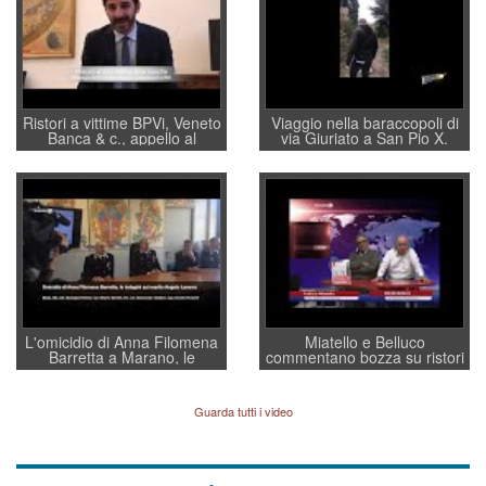
Ristori a vittime BPVi, Veneto
Viaggio nella baraccopoli di
Banca & c., appello al
via Giuriato a San Pio X.
sottosegretario Alessio
Vicenza ai Vicentini: “faremo
Villarosa: per mettere ordine
un regalo di Natale ai
convochi con Di Maio CNCU
residenti”
a supporto della cabina di
regia al Mef
L'omicidio di Anna Filomena
Miatello e Belluco
Barretta a Marano, le
commentano bozza su ristori
indagini dei carabinieri di
BPVi e Veneto Banca
Vicenza sul marito Angelo
Lavarra: più avvincenti di
Guarda tutti i video
quelle di... Barbara D'Urso