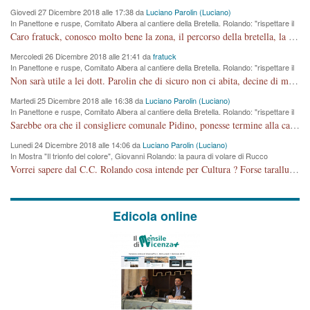
Giovedi 27 Dicembre 2018 alle 17:38 da
Luciano Parolin (Luciano)
In Panettone e ruspe, Comitato Albera al cantiere della Bretella. Rolando: "rispettare il
cronoprogramma"
Caro fratuck, conosco molto bene la zona, il percorso della bretella, la situazione dei cittadini, abito in Viale Trento. A partire dal 2003 ho partecipato al Comitato di Maddalene pro bretella, e a riunioni propositive per apportare modifiche al progetto. Numerose mie foto del territorio sono arrivate a Roma, altri miei interventi (non graditi dalla Sx) sono stati pubblicati dal GdV, assieme ad altri come Ciro Asproso, ora favorevole alla bretella. Ho partecipato alla raccolta firme per la chiusura della strada x 5 giorni eseguita dal Sindaco Hullwech per sforamento 180 Micro/g. Pertanto come impegno per la tematica sono apposto con la coscienza. Ora il Progetto è partito, fine! Voglio dire che la nuova Giunta "comunale" non c'entra più. L'opera sarà "malauguratamente" eseguita, ma non con il mio placet. Il Consigliere Comunale dovrebbe capire che la campagna elettorale è finita, con buona pace di tutti. Quello che invece dovrebbe interessare è la proprietà della strada, dall'uscita autostradale Ovest, sino alla Rotatoria dell'Albara, vi sono tre possessori: Autostrade SpA; La Provincia, il Comune. Come la mettiamo per il futuro ? I costi, da 50 sono saliti a 100 milioni di € come dire 20 milioni a KM (!) da non credere. Comunque si farà. Ma nessuno canti Vittoria, anzi meglio non farne un ulteriore fatto "partitico" per questioni elettorali o di seggio. Se mi manda la sua mail, sono disponibile ad inviare i documenti e le foto sopra descritte. Con ossequi, Luciano Parolin
Mercoledi 26 Dicembre 2018 alle 21:41 da
fratuck
In Panettone e ruspe, Comitato Albera al cantiere della Bretella. Rolando: "rispettare il
cronoprogramma"
Non sarà utile a lei dott. Parolin che di sicuro non ci abita, decine di migliaia di TIR, automobili e padroncini che passano quotidianamente per una strada appena rotabile, non è più possibile stendere i panni, attraversare la strada senza rischiare la morte, le case stanno crepando, i tempi sono cambiati e la bretella non passerà assolutamente per maddalene (ma cosa sta a dire?!), dia invece responsabilità a chi ha costruito tagliando la strada che doveva invece terminare a isola vicentina e non al moracchino lasciando Motta di Costabissara ancora in panne di traffico. I tempi sono cambiati dottore e se l'anagrafe della vita stagna nell'essere umano impressioni conservatrici, la società non le considera perchè va avanti, si industrializza e ha bisogno di infrastrutture e di sviluppo. Ultima considerazione, se è geloso di Rolando perchè vede in lui solo campagne politiche mentre si difendono i SOLI diritti dei cittadini, la preghiamo faccia considerazioni più appropriate. Saluti e complimenti per i suoi scritti.
Martedi 25 Dicembre 2018 alle 16:38 da
Luciano Parolin (Luciano)
In Panettone e ruspe, Comitato Albera al cantiere della Bretella. Rolando: "rispettare il
cronoprogramma"
Sarebbe ora che il consigliere comunale Pidino, ponesse termine alla campagna elettorale nel territorio del suo seggio Villaggio del Sole. La tiraca è iniziata, distruggerà 6 km di prateria ovest della città, ricca di fonti e sorgenti d'acqua. I cittadini di Maddalene non avranno più Pace la notte. Molta colpa per la costruzione di questa Strada è proprio del signor Rolando,dei suoi gazebo mobili e che vuol far passare questa opera VANDALICA come progetto "utile" a chi ? Non è cosa seria sig. Rolando!
Lunedi 24 Dicembre 2018 alle 14:06 da
Luciano Parolin (Luciano)
In Mostra "Il trionfo del colore", Giovanni Rolando: la paura di volare di Rucco
Vorrei sapere dal C.C. Rolando cosa intende per Cultura ? Forse tarallucci, vino e sagre, o spaghetti tricolori del PD ? Il continuo (s)parlare della mostra a Palazzo Chiericati caro consigliere DANNEGGIA FORTEMENTE l'immagine della città TUTTA e fa deviare i consensi che in RUSSIA (badi bene ex U.R.S.S.) sono ECCELLENTI. A livello artistico l'evento è di alta Valenza culturale, COMPITO di Tutta la Cittadinanza fare il possibile per propagandare l'iniziativa senza farne UN CASO PARTITICO come fa Lei da sempre. Meno Gazebo + Partecipazione! E così sia. Amen.
Edicola online