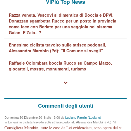
ViPiù Top News
Razza veneta. Vescovi si dimentica di Boccia e BPVi,
Donazzan sgambetta Rucco per un posto in provincia
come fece con Berlato per una seggiola nel sistema
Galan. E Zaia...?
Ennesimo ciclista travolto sulle strisce pedonali,
Alessandra Marobin (Pd): "il Comune si svegli"
Raffaele Colombara boccia Rucco su Campo Marzo,
giocattoli, mostre, monumenti, turismo
Commenti degli utenti
Domenica 30 Dicembre 2018 alle 13:00 da
Luciano Parolin (Luciano)
In Ennesimo ciclista travolto sulle strisce pedonali, Alessandra Marobin (Pd): "il
Comune si svegli"
Consigliera Marobin, tutte le cose da Lei evidenziate, sono opera del suo ex Assessore e compagno di Partito Antonio Marco Dalla Pozza Assessore alla "progettazione" di piste ciclabili e altre porcherie. A lui manderei il conto da saldare per incidenti e danni alle persone. E' ora che "finiamola." Avete perso rassegnatevi. qui IL SINDACO RUCCO NON C'ENTRA PER NIENTE. CAPITO!!!!!!!! Amen.