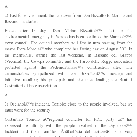
Â
2) Fast for environment, the handover from Don Bizzotto to Marano and
Bassano has started
Ended after 14 days, Don Albino Bizzottoâ€™s fast for the
environmental emergency in Veneto has been continued by Maranoâ€™s
town council. The council members will fast in turn starting from the
th
mayor Piera Moro â€“ who completed her fasting day on August 30
. In
the meanwhile, during the last weekend, in Bassano del Grappa
(Vicenza), the Covepa committee and the Parco delle Rogge association
protested against the Pedemontanaâ€™s construction sites. The
demonstrators sympathized with Don Bizzottoâ€™s message and
initiative recalling his principals and the ones leading the Beati i
Costruttori di Pace association.
Â
3) Orgianoâ€™s incident, Toniolo: close to the people involved, but we
must work for the security
Costantino Toniolo â€“regional councilor for PDL party â€“ has
expressed his affinity with the people involved in the Orgianoâ€™s
incident and their families: Â«â€œFesta del trattoreâ€ is a very