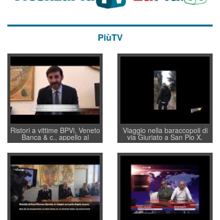
PiùTV
Ristori a vittime BPVi, Veneto
Viaggio nella baraccopoli di
Banca & c., appello al
via Giuriato a San Pio X.
sottosegretario Alessio
Vicenza ai Vicentini: “faremo
Villarosa: per mettere ordine
un regalo di Natale ai
convochi con Di Maio CNCU
residenti”
a supporto della cabina di
regia al Mef