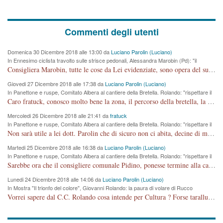
Commenti degli utenti
Domenica 30 Dicembre 2018 alle 13:00 da
Luciano Parolin (Luciano)
In Ennesimo ciclista travolto sulle strisce pedonali, Alessandra Marobin (Pd): "il
Comune si svegli"
Consigliera Marobin, tutte le cose da Lei evidenziate, sono opera del suo ex Assessore e compagno di Partito Antonio Marco Dalla Pozza Assessore alla "progettazione" di piste ciclabili e altre porcherie. A lui manderei il conto da saldare per incidenti e danni alle persone. E' ora che "finiamola." Avete perso rassegnatevi. qui IL SINDACO RUCCO NON C'ENTRA PER NIENTE. CAPITO!!!!!!!! Amen.
Giovedi 27 Dicembre 2018 alle 17:38 da
Luciano Parolin (Luciano)
In Panettone e ruspe, Comitato Albera al cantiere della Bretella. Rolando: "rispettare il
cronoprogramma"
Caro fratuck, conosco molto bene la zona, il percorso della bretella, la situazione dei cittadini, abito in Viale Trento. A partire dal 2003 ho partecipato al Comitato di Maddalene pro bretella, e a riunioni propositive per apportare modifiche al progetto. Numerose mie foto del territorio sono arrivate a Roma, altri miei interventi (non graditi dalla Sx) sono stati pubblicati dal GdV, assieme ad altri come Ciro Asproso, ora favorevole alla bretella. Ho partecipato alla raccolta firme per la chiusura della strada x 5 giorni eseguita dal Sindaco Hullwech per sforamento 180 Micro/g. Pertanto come impegno per la tematica sono apposto con la coscienza. Ora il Progetto è partito, fine! Voglio dire che la nuova Giunta "comunale" non c'entra più. L'opera sarà "malauguratamente" eseguita, ma non con il mio placet. Il Consigliere Comunale dovrebbe capire che la campagna elettorale è finita, con buona pace di tutti. Quello che invece dovrebbe interessare è la proprietà della strada, dall'uscita autostradale Ovest, sino alla Rotatoria dell'Albara, vi sono tre possessori: Autostrade SpA; La Provincia, il Comune. Come la mettiamo per il futuro ? I costi, da 50 sono saliti a 100 milioni di € come dire 20 milioni a KM (!) da non credere. Comunque si farà. Ma nessuno canti Vittoria, anzi meglio non farne un ulteriore fatto "partitico" per questioni elettorali o di seggio. Se mi manda la sua mail, sono disponibile ad inviare i documenti e le foto sopra descritte. Con ossequi, Luciano Parolin
Mercoledi 26 Dicembre 2018 alle 21:41 da
fratuck
In Panettone e ruspe, Comitato Albera al cantiere della Bretella. Rolando: "rispettare il
cronoprogramma"
Non sarà utile a lei dott. Parolin che di sicuro non ci abita, decine di migliaia di TIR, automobili e padroncini che passano quotidianamente per una strada appena rotabile, non è più possibile stendere i panni, attraversare la strada senza rischiare la morte, le case stanno crepando, i tempi sono cambiati e la bretella non passerà assolutamente per maddalene (ma cosa sta a dire?!), dia invece responsabilità a chi ha costruito tagliando la strada che doveva invece terminare a isola vicentina e non al moracchino lasciando Motta di Costabissara ancora in panne di traffico. I tempi sono cambiati dottore e se l'anagrafe della vita stagna nell'essere umano impressioni conservatrici, la società non le considera perchè va avanti, si industrializza e ha bisogno di infrastrutture e di sviluppo. Ultima considerazione, se è geloso di Rolando perchè vede in lui solo campagne politiche mentre si difendono i SOLI diritti dei cittadini, la preghiamo faccia considerazioni più appropriate. Saluti e complimenti per i suoi scritti.
Martedi 25 Dicembre 2018 alle 16:38 da
Luciano Parolin (Luciano)
In Panettone e ruspe, Comitato Albera al cantiere della Bretella. Rolando: "rispettare il
cronoprogramma"
Sarebbe ora che il consigliere comunale Pidino, ponesse termine alla campagna elettorale nel territorio del suo seggio Villaggio del Sole. La tiraca è iniziata, distruggerà 6 km di prateria ovest della città, ricca di fonti e sorgenti d'acqua. I cittadini di Maddalene non avranno più Pace la notte. Molta colpa per la costruzione di questa Strada è proprio del signor Rolando,dei suoi gazebo mobili e che vuol far passare questa opera VANDALICA come progetto "utile" a chi ? Non è cosa seria sig. Rolando!
Lunedi 24 Dicembre 2018 alle 14:06 da
Luciano Parolin (Luciano)
In Mostra "Il trionfo del colore", Giovanni Rolando: la paura di volare di Rucco
Vorrei sapere dal C.C. Rolando cosa intende per Cultura ? Forse tarallucci, vino e sagre, o spaghetti tricolori del PD ? Il continuo (s)parlare della mostra a Palazzo Chiericati caro consigliere DANNEGGIA FORTEMENTE l'immagine della città TUTTA e fa deviare i consensi che in RUSSIA (badi bene ex U.R.S.S.) sono ECCELLENTI. A livello artistico l'evento è di alta Valenza culturale, COMPITO di Tutta la Cittadinanza fare il possibile per propagandare l'iniziativa senza farne UN CASO PARTITICO come fa Lei da sempre. Meno Gazebo + Partecipazione! E così sia. Amen.