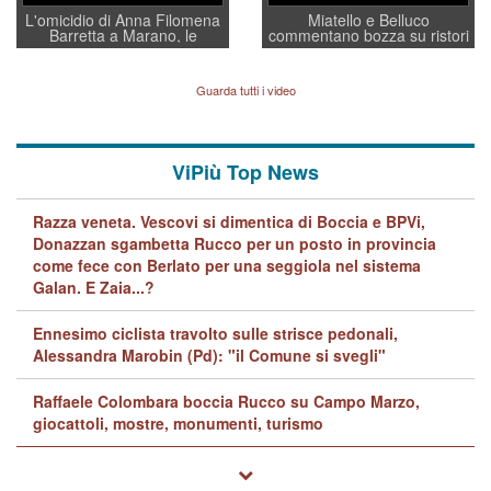
L'omicidio di Anna Filomena
Miatello e Belluco
Barretta a Marano, le
commentano bozza su ristori
indagini dei carabinieri di
BPVi e Veneto Banca
Vicenza sul marito Angelo
Lavarra: più avvincenti di
Guarda tutti i video
quelle di... Barbara D'Urso
ViPiù Top News
Razza veneta. Vescovi si dimentica di Boccia e BPVi,
Donazzan sgambetta Rucco per un posto in provincia
come fece con Berlato per una seggiola nel sistema
Galan. E Zaia...?
Ennesimo ciclista travolto sulle strisce pedonali,
Alessandra Marobin (Pd): "il Comune si svegli"
Raffaele Colombara boccia Rucco su Campo Marzo,
giocattoli, mostre, monumenti, turismo