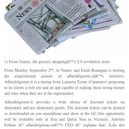
1) From Veneto, the grocery shoppingâ€™s 2.0 revolution starts
nd
From Monday September 2
, in Veneto and Emili-Romagna is starting
the experimental session of affaridelgiorno.itâ€™s initiative.
Affaridelgiorno.it is a startup from Lamezia Terme (Catanzaro) proposing
to its clients a web site and an app capable of making them saving money
and time when they are at the supermarket.
Affaridelgiorno.it provides a wide choice of discount tickets on
alimentary and not alimentary goods. The discount tickets can be printed
or downloaded on you smartphone and show at the till (this opportunity
will be available only at Sisa and Quick Sisa in Vicenza). Antonio
Follino â€“ affaridelgiorno.itâ€™s CEO â€“ explains that: Â«In this