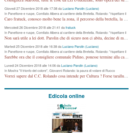
Giovedi 27 Dicembre 2018 alle 17:38 da
Luciano Parolin (Luciano)
In Panettone e ruspe, Comitato Albera al cantiere della Bretella. Rolando: "rispettare il
cronoprogramma"
Caro fratuck, conosco molto bene la zona, il percorso della bretella, la situazione dei cittadini, abito in Viale Trento. A partire dal 2003 ho partecipato al Comitato di Maddalene pro bretella, e a riunioni propositive per apportare modifiche al progetto. Numerose mie foto del territorio sono arrivate a Roma, altri miei interventi (non graditi dalla Sx) sono stati pubblicati dal GdV, assieme ad altri come Ciro Asproso, ora favorevole alla bretella. Ho partecipato alla raccolta firme per la chiusura della strada x 5 giorni eseguita dal Sindaco Hullwech per sforamento 180 Micro/g. Pertanto come impegno per la tematica sono apposto con la coscienza. Ora il Progetto è partito, fine! Voglio dire che la nuova Giunta "comunale" non c'entra più. L'opera sarà "malauguratamente" eseguita, ma non con il mio placet. Il Consigliere Comunale dovrebbe capire che la campagna elettorale è finita, con buona pace di tutti. Quello che invece dovrebbe interessare è la proprietà della strada, dall'uscita autostradale Ovest, sino alla Rotatoria dell'Albara, vi sono tre possessori: Autostrade SpA; La Provincia, il Comune. Come la mettiamo per il futuro ? I costi, da 50 sono saliti a 100 milioni di € come dire 20 milioni a KM (!) da non credere. Comunque si farà. Ma nessuno canti Vittoria, anzi meglio non farne un ulteriore fatto "partitico" per questioni elettorali o di seggio. Se mi manda la sua mail, sono disponibile ad inviare i documenti e le foto sopra descritte. Con ossequi, Luciano Parolin
Mercoledi 26 Dicembre 2018 alle 21:41 da
fratuck
In Panettone e ruspe, Comitato Albera al cantiere della Bretella. Rolando: "rispettare il
cronoprogramma"
Non sarà utile a lei dott. Parolin che di sicuro non ci abita, decine di migliaia di TIR, automobili e padroncini che passano quotidianamente per una strada appena rotabile, non è più possibile stendere i panni, attraversare la strada senza rischiare la morte, le case stanno crepando, i tempi sono cambiati e la bretella non passerà assolutamente per maddalene (ma cosa sta a dire?!), dia invece responsabilità a chi ha costruito tagliando la strada che doveva invece terminare a isola vicentina e non al moracchino lasciando Motta di Costabissara ancora in panne di traffico. I tempi sono cambiati dottore e se l'anagrafe della vita stagna nell'essere umano impressioni conservatrici, la società non le considera perchè va avanti, si industrializza e ha bisogno di infrastrutture e di sviluppo. Ultima considerazione, se è geloso di Rolando perchè vede in lui solo campagne politiche mentre si difendono i SOLI diritti dei cittadini, la preghiamo faccia considerazioni più appropriate. Saluti e complimenti per i suoi scritti.
Martedi 25 Dicembre 2018 alle 16:38 da
Luciano Parolin (Luciano)
In Panettone e ruspe, Comitato Albera al cantiere della Bretella. Rolando: "rispettare il
cronoprogramma"
Sarebbe ora che il consigliere comunale Pidino, ponesse termine alla campagna elettorale nel territorio del suo seggio Villaggio del Sole. La tiraca è iniziata, distruggerà 6 km di prateria ovest della città, ricca di fonti e sorgenti d'acqua. I cittadini di Maddalene non avranno più Pace la notte. Molta colpa per la costruzione di questa Strada è proprio del signor Rolando,dei suoi gazebo mobili e che vuol far passare questa opera VANDALICA come progetto "utile" a chi ? Non è cosa seria sig. Rolando!
Lunedi 24 Dicembre 2018 alle 14:06 da
Luciano Parolin (Luciano)
In Mostra "Il trionfo del colore", Giovanni Rolando: la paura di volare di Rucco
Vorrei sapere dal C.C. Rolando cosa intende per Cultura ? Forse tarallucci, vino e sagre, o spaghetti tricolori del PD ? Il continuo (s)parlare della mostra a Palazzo Chiericati caro consigliere DANNEGGIA FORTEMENTE l'immagine della città TUTTA e fa deviare i consensi che in RUSSIA (badi bene ex U.R.S.S.) sono ECCELLENTI. A livello artistico l'evento è di alta Valenza culturale, COMPITO di Tutta la Cittadinanza fare il possibile per propagandare l'iniziativa senza farne UN CASO PARTITICO come fa Lei da sempre. Meno Gazebo + Partecipazione! E così sia. Amen.
Edicola online