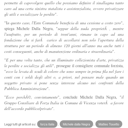
permette di capovolgere quello che possiamo definire il sinallagma tanto
caro ad una certa sinistra statalista e assistenzialista, ovvero privatizzare
gli utili e socializzare le perdite
".
"I
n questo caso, l'Ente Comunale beneficia di una cessione a costo zero
",
spiega Michele Dalla Negra, "
seppur della nuda proprietÃ , mentre
l'usufrutto, per un periodo di trent'anni, rimane in capo ad una
fondazione che si farÃ carico di accollarsi non solo l'apertura della
struttura per un periodo di almeno 120 giorni all'anno ma anche tutti i
costi conseguenti, anche di manutenzione ordinaria e straordinaria
".
"
E per una volta tanto, che un illuminato collezionista d'arte, privatizza
le perdite e socializza gli utili
", prosegue il consigliere comunale forzista,
"
ecco la levata di scudi di coloro che sono sempre in prima fila nel fare i
conti con i soldi degli altri o, a priori, nel pensare male quando un
soggetto privato si pone senza interesse alcuno nei confronti della
Pubblica Amministrazione
".
"
Ecco perchÃ©, convintamente
", conclude Michele Dalla Negra, "
il
Gruppo Consiliare di Forza Italia in Comune di Vicenza voterÃ a favore
dell'accordo pubblico/privato
".
Leggi tutti gli articoli su:
forza italia
,
Michele dalla Negra
,
Matteo Tosetto