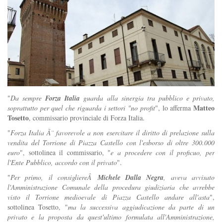
"
Da sempre
Forza Italia
guarda alla sinergia tra pubblico e privato,
Matteo
soprattutto per quel che riguarda i settori "no profit
", lo afferma
Tosetto
, commissario provinciale di Forza Italia.
"
Forza Italia Ã¨ favorevole a non esercitare il diritto di prelazione sulla
vendita del Torrione di Piazza Castello con l'esborso di oltre 300.000
euro
", sottolinea il commissario, "
e a procedere con il proficuo, per
l'Ente Pubblico, accordo con il privato
".
"
Per primo, il consigliereÂ
Michele Dalla Negra
, aveva avvisato
l'Amministrazione Comunale della procedura giudiziaria che avrebbe
visto il Torrione medioevale di Piazza Castello andare all'asta
",
sottolinea Tosetto, "
ma la successiva aggiudicazione da parte di un
privato e la proposta da quest'ultimo formulata all'Amministrazione,