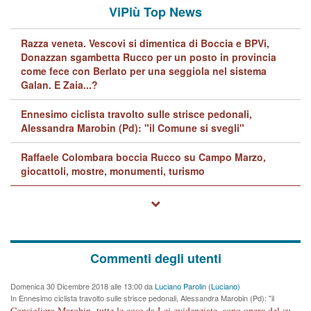
ViPiù Top News
Razza veneta. Vescovi si dimentica di Boccia e BPVi,
Donazzan sgambetta Rucco per un posto in provincia
come fece con Berlato per una seggiola nel sistema
Galan. E Zaia...?
Ennesimo ciclista travolto sulle strisce pedonali,
Alessandra Marobin (Pd): "il Comune si svegli"
Raffaele Colombara boccia Rucco su Campo Marzo,
giocattoli, mostre, monumenti, turismo
Commenti degli utenti
Domenica 30 Dicembre 2018 alle 13:00 da
Luciano Parolin (Luciano)
In Ennesimo ciclista travolto sulle strisce pedonali, Alessandra Marobin (Pd): "il
Comune si svegli"
Consigliera Marobin, tutte le cose da Lei evidenziate, sono opera del suo ex Assessore e compagno di Partito Antonio Marco Dalla Pozza Assessore alla "progettazione" di piste ciclabili e altre porcherie. A lui manderei il conto da saldare per incidenti e danni alle persone. E' ora che "finiamola." Avete perso rassegnatevi. qui IL SINDACO RUCCO NON C'ENTRA PER NIENTE. CAPITO!!!!!!!! Amen.