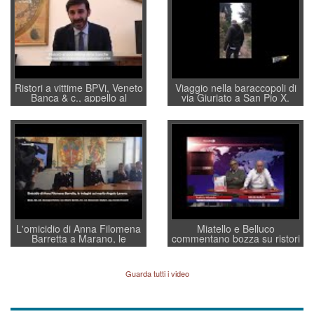
Ristori a vittime BPVi, Veneto
Viaggio nella baraccopoli di
Banca & c., appello al
via Giuriato a San Pio X.
sottosegretario Alessio
Vicenza ai Vicentini: “faremo
Villarosa: per mettere ordine
un regalo di Natale ai
convochi con Di Maio CNCU
residenti”
a supporto della cabina di
regia al Mef
L'omicidio di Anna Filomena
Miatello e Belluco
Barretta a Marano, le
commentano bozza su ristori
indagini dei carabinieri di
BPVi e Veneto Banca
Vicenza sul marito Angelo
Lavarra: più avvincenti di
Guarda tutti i video
quelle di... Barbara D'Urso