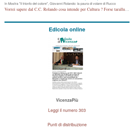
In Mostra "Il trionfo del colore", Giovanni Rolando: la paura di volare di Rucco
Vorrei sapere dal C.C. Rolando cosa intende per Cultura ? Forse tarallucci, vino e sagre, o spaghetti tricolori del PD ? Il continuo (s)parlare della mostra a Palazzo Chiericati caro consigliere DANNEGGIA FORTEMENTE l'immagine della città TUTTA e fa deviare i consensi che in RUSSIA (badi bene ex U.R.S.S.) sono ECCELLENTI. A livello artistico l'evento è di alta Valenza culturale, COMPITO di Tutta la Cittadinanza fare il possibile per propagandare l'iniziativa senza farne UN CASO PARTITICO come fa Lei da sempre. Meno Gazebo + Partecipazione! E così sia. Amen.
Edicola online
VicenzaPiù
Leggi il numero 303
Punti di distribuzione