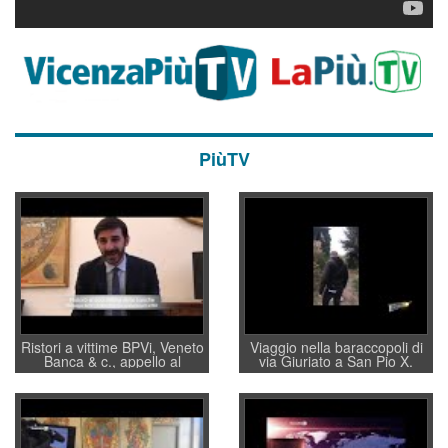
PiùTV
Ristori a vittime BPVi, Veneto
Viaggio nella baraccopoli di
Banca & c., appello al
via Giuriato a San Pio X.
sottosegretario Alessio
Vicenza ai Vicentini: “faremo
Villarosa: per mettere ordine
un regalo di Natale ai
convochi con Di Maio CNCU
residenti”
a supporto della cabina di
regia al Mef