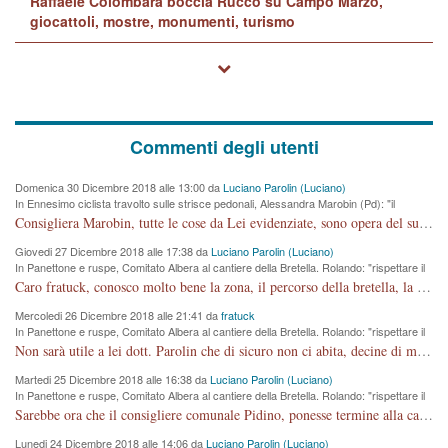
Raffaele Colombara boccia Rucco su Campo Marzo,
giocattoli, mostre, monumenti, turismo
Commenti degli utenti
Domenica 30 Dicembre 2018 alle 13:00 da
Luciano Parolin (Luciano)
In Ennesimo ciclista travolto sulle strisce pedonali, Alessandra Marobin (Pd): "il
Comune si svegli"
Consigliera Marobin, tutte le cose da Lei evidenziate, sono opera del suo ex Assessore e compagno di Partito Antonio Marco Dalla Pozza Assessore alla "progettazione" di piste ciclabili e altre porcherie. A lui manderei il conto da saldare per incidenti e danni alle persone. E' ora che "finiamola." Avete perso rassegnatevi. qui IL SINDACO RUCCO NON C'ENTRA PER NIENTE. CAPITO!!!!!!!! Amen.
Giovedi 27 Dicembre 2018 alle 17:38 da
Luciano Parolin (Luciano)
In Panettone e ruspe, Comitato Albera al cantiere della Bretella. Rolando: "rispettare il
cronoprogramma"
Caro fratuck, conosco molto bene la zona, il percorso della bretella, la situazione dei cittadini, abito in Viale Trento. A partire dal 2003 ho partecipato al Comitato di Maddalene pro bretella, e a riunioni propositive per apportare modifiche al progetto. Numerose mie foto del territorio sono arrivate a Roma, altri miei interventi (non graditi dalla Sx) sono stati pubblicati dal GdV, assieme ad altri come Ciro Asproso, ora favorevole alla bretella. Ho partecipato alla raccolta firme per la chiusura della strada x 5 giorni eseguita dal Sindaco Hullwech per sforamento 180 Micro/g. Pertanto come impegno per la tematica sono apposto con la coscienza. Ora il Progetto è partito, fine! Voglio dire che la nuova Giunta "comunale" non c'entra più. L'opera sarà "malauguratamente" eseguita, ma non con il mio placet. Il Consigliere Comunale dovrebbe capire che la campagna elettorale è finita, con buona pace di tutti. Quello che invece dovrebbe interessare è la proprietà della strada, dall'uscita autostradale Ovest, sino alla Rotatoria dell'Albara, vi sono tre possessori: Autostrade SpA; La Provincia, il Comune. Come la mettiamo per il futuro ? I costi, da 50 sono saliti a 100 milioni di € come dire 20 milioni a KM (!) da non credere. Comunque si farà. Ma nessuno canti Vittoria, anzi meglio non farne un ulteriore fatto "partitico" per questioni elettorali o di seggio. Se mi manda la sua mail, sono disponibile ad inviare i documenti e le foto sopra descritte. Con ossequi, Luciano Parolin
Mercoledi 26 Dicembre 2018 alle 21:41 da
fratuck
In Panettone e ruspe, Comitato Albera al cantiere della Bretella. Rolando: "rispettare il
cronoprogramma"
Non sarà utile a lei dott. Parolin che di sicuro non ci abita, decine di migliaia di TIR, automobili e padroncini che passano quotidianamente per una strada appena rotabile, non è più possibile stendere i panni, attraversare la strada senza rischiare la morte, le case stanno crepando, i tempi sono cambiati e la bretella non passerà assolutamente per maddalene (ma cosa sta a dire?!), dia invece responsabilità a chi ha costruito tagliando la strada che doveva invece terminare a isola vicentina e non al moracchino lasciando Motta di Costabissara ancora in panne di traffico. I tempi sono cambiati dottore e se l'anagrafe della vita stagna nell'essere umano impressioni conservatrici, la società non le considera perchè va avanti, si industrializza e ha bisogno di infrastrutture e di sviluppo. Ultima considerazione, se è geloso di Rolando perchè vede in lui solo campagne politiche mentre si difendono i SOLI diritti dei cittadini, la preghiamo faccia considerazioni più appropriate. Saluti e complimenti per i suoi scritti.
Martedi 25 Dicembre 2018 alle 16:38 da
Luciano Parolin (Luciano)
In Panettone e ruspe, Comitato Albera al cantiere della Bretella. Rolando: "rispettare il
cronoprogramma"
Sarebbe ora che il consigliere comunale Pidino, ponesse termine alla campagna elettorale nel territorio del suo seggio Villaggio del Sole. La tiraca è iniziata, distruggerà 6 km di prateria ovest della città, ricca di fonti e sorgenti d'acqua. I cittadini di Maddalene non avranno più Pace la notte. Molta colpa per la costruzione di questa Strada è proprio del signor Rolando,dei suoi gazebo mobili e che vuol far passare questa opera VANDALICA come progetto "utile" a chi ? Non è cosa seria sig. Rolando!
Lunedi 24 Dicembre 2018 alle 14:06 da
Luciano Parolin (Luciano)