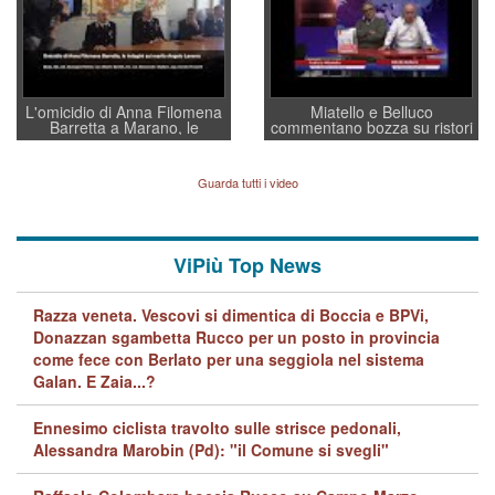
L'omicidio di Anna Filomena
Miatello e Belluco
Barretta a Marano, le
commentano bozza su ristori
indagini dei carabinieri di
BPVi e Veneto Banca
Vicenza sul marito Angelo
Lavarra: più avvincenti di
Guarda tutti i video
quelle di... Barbara D'Urso
ViPiù Top News
Razza veneta. Vescovi si dimentica di Boccia e BPVi,
Donazzan sgambetta Rucco per un posto in provincia
come fece con Berlato per una seggiola nel sistema
Galan. E Zaia...?
Ennesimo ciclista travolto sulle strisce pedonali,
Alessandra Marobin (Pd): "il Comune si svegli"