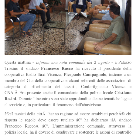
Questa mattina -
informa una nota comunale del 2 agosto
- a Palazzo
Francesco Rucco
Trissino il sindaco
ha ricevuto il presidente della
Taxi
Pierpaolo Campagnolo
cooperativa Radio
Vicenza,
, insieme a un
membro del Cda della cooperativa e alcuni referenti delle associazioni di
categoria di riferimento dei tassisti, Confartigianato Vicenza e
Cristiano
CNA.Â
Era presente anche il comandante della polizia locale
Rosini
. Durante l'incontro sono state approfondite alcune tematiche legate
al servizio e, in particolare, il fenomeno dell'abusivismo.
â€œ
I tassisti della cittÃ hanno ragione ad essere arrabbiati perchÃ© chi
rispetta le regole deve essere tutelato â€“ ha dichiarato ilÂ
sindaco
Francesco RuccoÂ
â€“. L'amministrazione comunale, attraverso la
polizia locale, ha il dovere di coadiuvare e sostenere le azioni di controllo