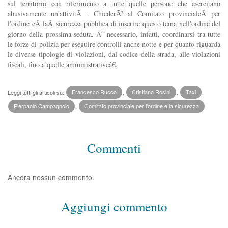
sul territorio con riferimento a tutte quelle persone che esercitano
abusivamente un'attivitÃ . ChiederÃ² al Comitato provincialeÂ per
l'ordine eÂ laÂ sicurezza pubblica di inserire questo tema nell'ordine del
giorno della prossima seduta. Ãˆ necessario, infatti, coordinarsi tra tutte
le forze di polizia per eseguire controlli anche notte e per quanto riguarda
le diverse tipologie di violazioni, dal codice della strada, alle violazioni
fiscali, fino a quelle amministrativeâ€.
Leggi tutti gli articoli su:
Francesco Rucco
,
Cristiano Rosini
,
Taxi
,
Pierpaolo Campagnolo
,
Comitato provinciale per l'ordine e la sicurezza
Commenti
Ancora nessun commento.
Aggiungi commento