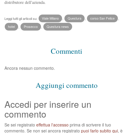
distributore dell'azienda.
Leggi tutti gli articoli su:
Viale Milano
,
Questura
,
corso San Felice
,
hotel
,
Prosecco
,
Questura news
Commenti
Ancora nessun commento.
Aggiungi commento
Accedi per inserire un
commento
Se sei registrato
effettua l'accesso
prima di scrivere il tuo
commento. Se non sei ancora registrato
puoi farlo subito qui
, è