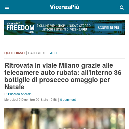
|
QUOTIDIANO
CATEGORIE:
FATTI
Ritrovata in viale Milano grazie alle
telecamere auto rubata: all'interno 36
bottiglie di prosecco omaggio per
Natale
Di
Edoardo Andrein
|
Mercoledi 5 Dicembre 2018 alle 15:56
0 commenti