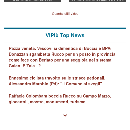
indagini dei carabinieri di
BPVi e Veneto Banca
Vicenza sul marito Angelo
Lavarra: più avvincenti di
Guarda tutti i video
quelle di... Barbara D'Urso
ViPiù Top News
Razza veneta. Vescovi si dimentica di Boccia e BPVi,
Donazzan sgambetta Rucco per un posto in provincia
come fece con Berlato per una seggiola nel sistema
Galan. E Zaia...?
Ennesimo ciclista travolto sulle strisce pedonali,
Alessandra Marobin (Pd): "il Comune si svegli"
Raffaele Colombara boccia Rucco su Campo Marzo,
giocattoli, mostre, monumenti, turismo