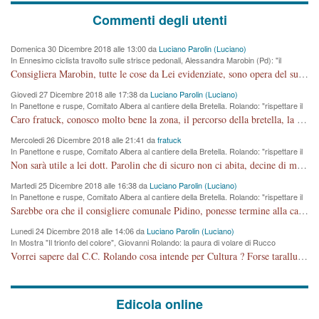
Commenti degli utenti
Domenica 30 Dicembre 2018 alle 13:00 da
Luciano Parolin (Luciano)
In Ennesimo ciclista travolto sulle strisce pedonali, Alessandra Marobin (Pd): "il
Comune si svegli"
Consigliera Marobin, tutte le cose da Lei evidenziate, sono opera del suo ex Assessore e compagno di Partito Antonio Marco Dalla Pozza Assessore alla "progettazione" di piste ciclabili e altre porcherie. A lui manderei il conto da saldare per incidenti e danni alle persone. E' ora che "finiamola." Avete perso rassegnatevi. qui IL SINDACO RUCCO NON C'ENTRA PER NIENTE. CAPITO!!!!!!!! Amen.
Giovedi 27 Dicembre 2018 alle 17:38 da
Luciano Parolin (Luciano)
In Panettone e ruspe, Comitato Albera al cantiere della Bretella. Rolando: "rispettare il
cronoprogramma"
Caro fratuck, conosco molto bene la zona, il percorso della bretella, la situazione dei cittadini, abito in Viale Trento. A partire dal 2003 ho partecipato al Comitato di Maddalene pro bretella, e a riunioni propositive per apportare modifiche al progetto. Numerose mie foto del territorio sono arrivate a Roma, altri miei interventi (non graditi dalla Sx) sono stati pubblicati dal GdV, assieme ad altri come Ciro Asproso, ora favorevole alla bretella. Ho partecipato alla raccolta firme per la chiusura della strada x 5 giorni eseguita dal Sindaco Hullwech per sforamento 180 Micro/g. Pertanto come impegno per la tematica sono apposto con la coscienza. Ora il Progetto è partito, fine! Voglio dire che la nuova Giunta "comunale" non c'entra più. L'opera sarà "malauguratamente" eseguita, ma non con il mio placet. Il Consigliere Comunale dovrebbe capire che la campagna elettorale è finita, con buona pace di tutti. Quello che invece dovrebbe interessare è la proprietà della strada, dall'uscita autostradale Ovest, sino alla Rotatoria dell'Albara, vi sono tre possessori: Autostrade SpA; La Provincia, il Comune. Come la mettiamo per il futuro ? I costi, da 50 sono saliti a 100 milioni di € come dire 20 milioni a KM (!) da non credere. Comunque si farà. Ma nessuno canti Vittoria, anzi meglio non farne un ulteriore fatto "partitico" per questioni elettorali o di seggio. Se mi manda la sua mail, sono disponibile ad inviare i documenti e le foto sopra descritte. Con ossequi, Luciano Parolin
Mercoledi 26 Dicembre 2018 alle 21:41 da
fratuck
In Panettone e ruspe, Comitato Albera al cantiere della Bretella. Rolando: "rispettare il
cronoprogramma"
Non sarà utile a lei dott. Parolin che di sicuro non ci abita, decine di migliaia di TIR, automobili e padroncini che passano quotidianamente per una strada appena rotabile, non è più possibile stendere i panni, attraversare la strada senza rischiare la morte, le case stanno crepando, i tempi sono cambiati e la bretella non passerà assolutamente per maddalene (ma cosa sta a dire?!), dia invece responsabilità a chi ha costruito tagliando la strada che doveva invece terminare a isola vicentina e non al moracchino lasciando Motta di Costabissara ancora in panne di traffico. I tempi sono cambiati dottore e se l'anagrafe della vita stagna nell'essere umano impressioni conservatrici, la società non le considera perchè va avanti, si industrializza e ha bisogno di infrastrutture e di sviluppo. Ultima considerazione, se è geloso di Rolando perchè vede in lui solo campagne politiche mentre si difendono i SOLI diritti dei cittadini, la preghiamo faccia considerazioni più appropriate. Saluti e complimenti per i suoi scritti.
Martedi 25 Dicembre 2018 alle 16:38 da
Luciano Parolin (Luciano)
In Panettone e ruspe, Comitato Albera al cantiere della Bretella. Rolando: "rispettare il
cronoprogramma"
Sarebbe ora che il consigliere comunale Pidino, ponesse termine alla campagna elettorale nel territorio del suo seggio Villaggio del Sole. La tiraca è iniziata, distruggerà 6 km di prateria ovest della città, ricca di fonti e sorgenti d'acqua. I cittadini di Maddalene non avranno più Pace la notte. Molta colpa per la costruzione di questa Strada è proprio del signor Rolando,dei suoi gazebo mobili e che vuol far passare questa opera VANDALICA come progetto "utile" a chi ? Non è cosa seria sig. Rolando!
Lunedi 24 Dicembre 2018 alle 14:06 da
Luciano Parolin (Luciano)
In Mostra "Il trionfo del colore", Giovanni Rolando: la paura di volare di Rucco
Vorrei sapere dal C.C. Rolando cosa intende per Cultura ? Forse tarallucci, vino e sagre, o spaghetti tricolori del PD ? Il continuo (s)parlare della mostra a Palazzo Chiericati caro consigliere DANNEGGIA FORTEMENTE l'immagine della città TUTTA e fa deviare i consensi che in RUSSIA (badi bene ex U.R.S.S.) sono ECCELLENTI. A livello artistico l'evento è di alta Valenza culturale, COMPITO di Tutta la Cittadinanza fare il possibile per propagandare l'iniziativa senza farne UN CASO PARTITICO come fa Lei da sempre. Meno Gazebo + Partecipazione! E così sia. Amen.
Edicola online