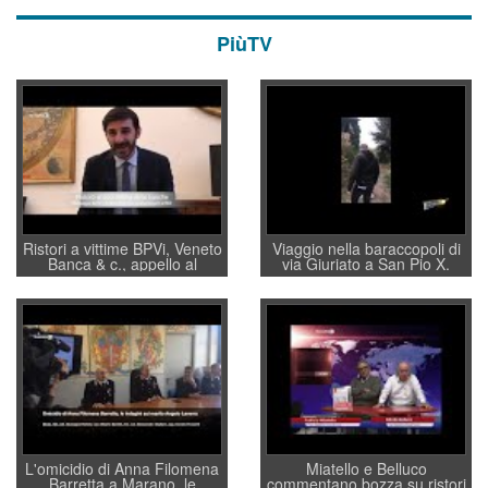
PiùTV
Ristori a vittime BPVi, Veneto
Viaggio nella baraccopoli di
Banca & c., appello al
via Giuriato a San Pio X.
sottosegretario Alessio
Vicenza ai Vicentini: “faremo
Villarosa: per mettere ordine
un regalo di Natale ai
convochi con Di Maio CNCU
residenti”
a supporto della cabina di
regia al Mef
L'omicidio di Anna Filomena
Miatello e Belluco
Barretta a Marano, le
commentano bozza su ristori