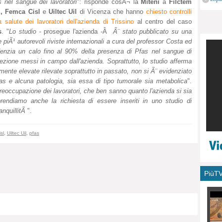
 nel sangue dei lavoratori
": risponde cosÃ¬ la
Miteni
a
Filctem
monu
,
Femca Cisl
e
Uiltec Uil
di Vicenza che hanno
chiesto controlli
a salute dei lavoratori dell'azienda di Trissino
al centro del caso
s
. "
Lo studio
- prosegue l'azienda -Â
Ã¨ stato pubblicato su una
e piÃ¹ autorevoli riviste internazionali a cura del professor Costa ed
denzia un calo fino al 90% della presenza di Pfas nel sangue di
rotezione messi in campo dall'azienda. Soprattutto, lo studio afferma
mente elevate rilevate soprattutto in passato, non si Ã¨ evidenziato
fas e alcuna patologia, sia essa di tipo tumorale sia metabolica
".
preoccupazione dei lavoratori, che ben sanno quanto l'azienda si sia
prendiamo anche la richiesta di essere inseriti in uno studio di
anquillitÃ
".
sl
,
Uiltec Uil
,
pfas
PiùT