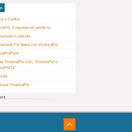
ne
cy e Cookie
zaPiù, il reporter sei anche tu
ibuzione in edicola
mazione Più libera con VicenzaPiù
zaPiùPoint
te VicenzaPiu.com, VicenzaPiù e
nzaPiùTV
icità
zione VicenzaPiù
⁁