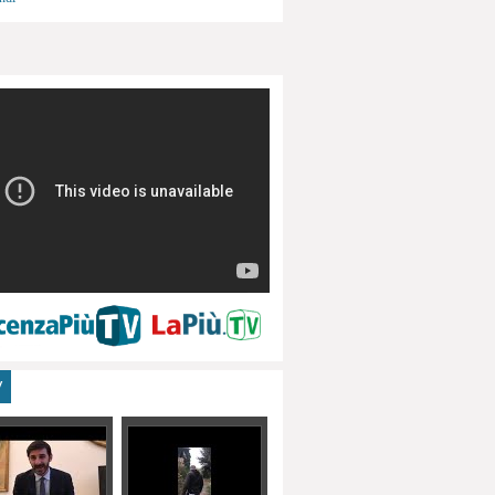
menti, turismo
V