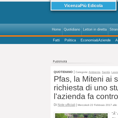
VicenzaPiù Edicola
Home
Quotidiano
Lettori in diretta
StranI
Fatti
Politica
Economia&Aziende
A
|
QUOTIDIANO
Categorie:
Ambiente
,
Sanità
,
Lavo
Pfas, la Miteni ai
richiesta di uno s
l'azienda fa contro
Di
Note ufficiali
|
Mercoledi 22 Febbraio 2017 alle
"
Ãˆ 