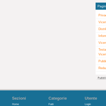
Pagi
Priva
Vicen
Distr
Infor
Vicen
Testa
Vice
Pubbl
Reda
Sezioni
Categorie
Utente
Home
Fatti
Login