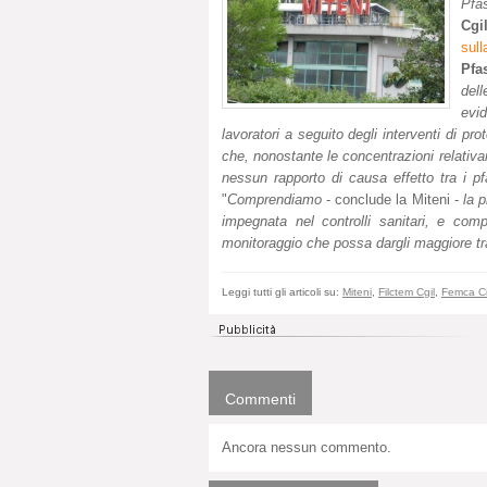
Pfas
Cgil
sull
Pfa
dell
evi
lavoratori a seguito degli interventi di p
che, nonostante le concentrazioni relativa
nessun rapporto di causa effetto tra i p
"
Comprendiamo
- conclude la Miteni -
la 
impegnata nel controlli sanitari, e com
monitoraggio che possa dargli maggiore tr
Leggi tutti gli articoli su:
Miteni
,
Filctem Cgil
,
Femca Ci
Commenti
Ancora nessun commento.