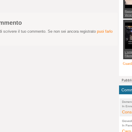
Risto
Venet
appel
commento
Aless
mette
con 
i scrivere il tuo commento. Se non sei ancora registrato
puoi farlo
suppo
regia
L'omi
Filom
Maran
carab
Guarda
marit
più a
di...
Comme
Domeni
In Enne
(Lucian
Alessan
Consi
evide
Gioved
Asses
In Pane
(Lucian
Bretell
Caro 
Marco