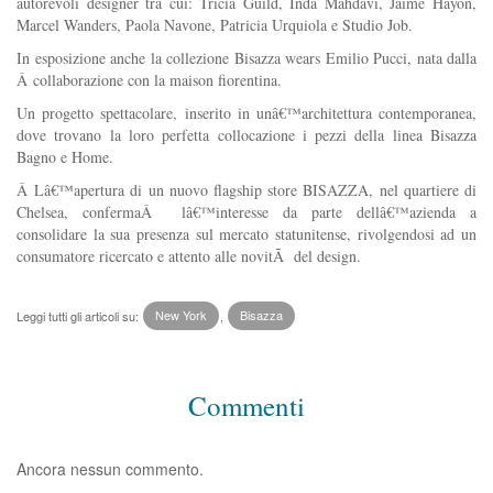
autorevoli designer tra cui: Tricia Guild, Inda Mahdavi, Jaime Hayon,
Marcel Wanders, Paola Navone, Patricia Urquiola e Studio Job.
In esposizione anche la collezione Bisazza wears Emilio Pucci, nata dalla
Â collaborazione con la maison fiorentina.
Un progetto spettacolare, inserito in unâ€™architettura contemporanea,
dove trovano la loro perfetta collocazione i pezzi della linea Bisazza
Bagno e Home.
Â Lâ€™apertura di un nuovo flagship store BISAZZA, nel quartiere di
Chelsea, confermaÂ lâ€™interesse da parte dellâ€™azienda a
consolidare la sua presenza sul mercato statunitense, rivolgendosi ad un
consumatore ricercato e attento alle novitÃ del design.
Leggi tutti gli articoli su:
New York
,
Bisazza
Commenti
Ancora nessun commento.