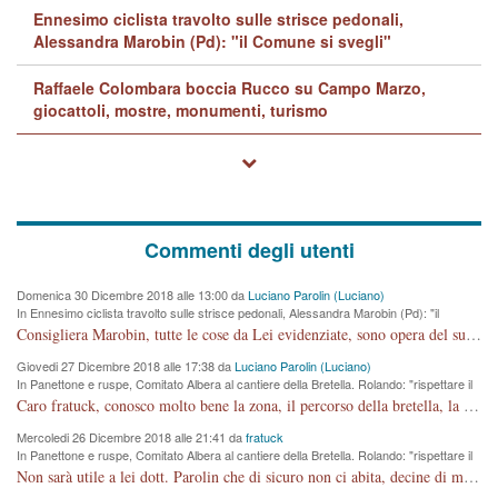
Ennesimo ciclista travolto sulle strisce pedonali,
Alessandra Marobin (Pd): "il Comune si svegli"
Raffaele Colombara boccia Rucco su Campo Marzo,
giocattoli, mostre, monumenti, turismo
Commenti degli utenti
Domenica 30 Dicembre 2018 alle 13:00 da
Luciano Parolin (Luciano)
In Ennesimo ciclista travolto sulle strisce pedonali, Alessandra Marobin (Pd): "il
Comune si svegli"
Consigliera Marobin, tutte le cose da Lei evidenziate, sono opera del suo ex Assessore e compagno di Partito Antonio Marco Dalla Pozza Assessore alla "progettazione" di piste ciclabili e altre porcherie. A lui manderei il conto da saldare per incidenti e danni alle persone. E' ora che "finiamola." Avete perso rassegnatevi. qui IL SINDACO RUCCO NON C'ENTRA PER NIENTE. CAPITO!!!!!!!! Amen.
Giovedi 27 Dicembre 2018 alle 17:38 da
Luciano Parolin (Luciano)
In Panettone e ruspe, Comitato Albera al cantiere della Bretella. Rolando: "rispettare il
cronoprogramma"
Caro fratuck, conosco molto bene la zona, il percorso della bretella, la situazione dei cittadini, abito in Viale Trento. A partire dal 2003 ho partecipato al Comitato di Maddalene pro bretella, e a riunioni propositive per apportare modifiche al progetto. Numerose mie foto del territorio sono arrivate a Roma, altri miei interventi (non graditi dalla Sx) sono stati pubblicati dal GdV, assieme ad altri come Ciro Asproso, ora favorevole alla bretella. Ho partecipato alla raccolta firme per la chiusura della strada x 5 giorni eseguita dal Sindaco Hullwech per sforamento 180 Micro/g. Pertanto come impegno per la tematica sono apposto con la coscienza. Ora il Progetto è partito, fine! Voglio dire che la nuova Giunta "comunale" non c'entra più. L'opera sarà "malauguratamente" eseguita, ma non con il mio placet. Il Consigliere Comunale dovrebbe capire che la campagna elettorale è finita, con buona pace di tutti. Quello che invece dovrebbe interessare è la proprietà della strada, dall'uscita autostradale Ovest, sino alla Rotatoria dell'Albara, vi sono tre possessori: Autostrade SpA; La Provincia, il Comune. Come la mettiamo per il futuro ? I costi, da 50 sono saliti a 100 milioni di € come dire 20 milioni a KM (!) da non credere. Comunque si farà. Ma nessuno canti Vittoria, anzi meglio non farne un ulteriore fatto "partitico" per questioni elettorali o di seggio. Se mi manda la sua mail, sono disponibile ad inviare i documenti e le foto sopra descritte. Con ossequi, Luciano Parolin
Mercoledi 26 Dicembre 2018 alle 21:41 da
fratuck
In Panettone e ruspe, Comitato Albera al cantiere della Bretella. Rolando: "rispettare il
cronoprogramma"
Non sarà utile a lei dott. Parolin che di sicuro non ci abita, decine di migliaia di TIR, automobili e padroncini che passano quotidianamente per una strada appena rotabile, non è più possibile stendere i panni, attraversare la strada senza rischiare la morte, le case stanno crepando, i tempi sono cambiati e la bretella non passerà assolutamente per maddalene (ma cosa sta a dire?!), dia invece responsabilità a chi ha costruito tagliando la strada che doveva invece terminare a isola vicentina e non al moracchino lasciando Motta di Costabissara ancora in panne di traffico. I tempi sono cambiati dottore e se l'anagrafe della vita stagna nell'essere umano impressioni conservatrici, la società non le considera perchè va avanti, si industrializza e ha bisogno di infrastrutture e di sviluppo. Ultima considerazione, se è geloso di Rolando perchè vede in lui solo campagne politiche mentre si difendono i SOLI diritti dei cittadini, la preghiamo faccia considerazioni più appropriate. Saluti e complimenti per i suoi scritti.