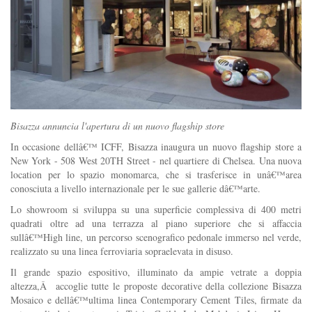
Bisazza annuncia l'apertura di un nuovo flagship store
In occasione dellâ€™ ICFF, Bisazza inaugura un nuovo flagship store a
New York - 508 West 20TH Street - nel quartiere di Chelsea. Una nuova
location per lo spazio monomarca, che si trasferisce in unâ€™area
conosciuta a livello internazionale per le sue gallerie dâ€™arte.
Lo showroom si sviluppa su una superficie complessiva di 400 metri
quadrati oltre ad una terrazza al piano superiore che si affaccia
sullâ€™High line, un percorso scenografico pedonale immerso nel verde,
realizzato su una linea ferroviaria sopraelevata in disuso.
Il grande spazio espositivo, illuminato da ampie vetrate a doppia
altezza,Â accoglie tutte le proposte decorative della collezione Bisazza
Mosaico e dellâ€™ultima linea Contemporary Cement Tiles, firmate da