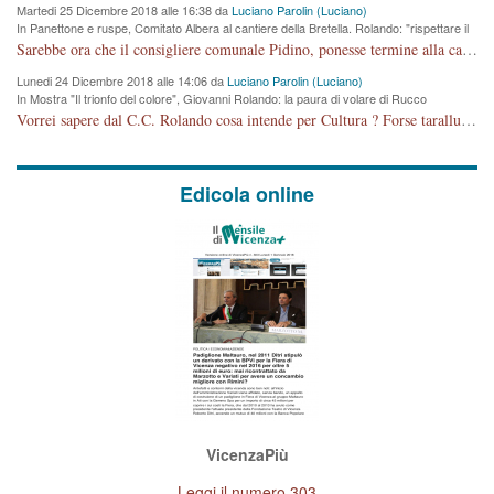
Martedi 25 Dicembre 2018 alle 16:38 da
Luciano Parolin (Luciano)
In Panettone e ruspe, Comitato Albera al cantiere della Bretella. Rolando: "rispettare il
cronoprogramma"
Sarebbe ora che il consigliere comunale Pidino, ponesse termine alla campagna elettorale nel territorio del suo seggio Villaggio del Sole. La tiraca è iniziata, distruggerà 6 km di prateria ovest della città, ricca di fonti e sorgenti d'acqua. I cittadini di Maddalene non avranno più Pace la notte. Molta colpa per la costruzione di questa Strada è proprio del signor Rolando,dei suoi gazebo mobili e che vuol far passare questa opera VANDALICA come progetto "utile" a chi ? Non è cosa seria sig. Rolando!
Lunedi 24 Dicembre 2018 alle 14:06 da
Luciano Parolin (Luciano)
In Mostra "Il trionfo del colore", Giovanni Rolando: la paura di volare di Rucco
Vorrei sapere dal C.C. Rolando cosa intende per Cultura ? Forse tarallucci, vino e sagre, o spaghetti tricolori del PD ? Il continuo (s)parlare della mostra a Palazzo Chiericati caro consigliere DANNEGGIA FORTEMENTE l'immagine della città TUTTA e fa deviare i consensi che in RUSSIA (badi bene ex U.R.S.S.) sono ECCELLENTI. A livello artistico l'evento è di alta Valenza culturale, COMPITO di Tutta la Cittadinanza fare il possibile per propagandare l'iniziativa senza farne UN CASO PARTITICO come fa Lei da sempre. Meno Gazebo + Partecipazione! E così sia. Amen.
Edicola online
VicenzaPiù
Leggi il numero 303