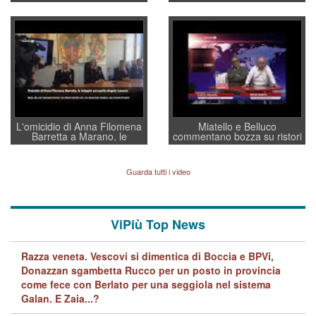
sottosegretario Alessio
Vicenza ai Vicentini: “faremo
Villarosa: per mettere ordine
un regalo di Natale ai
convochi con Di Maio CNCU
residenti”
a supporto della cabina di
regia al Mef
L'omicidio di Anna Filomena
Miatello e Belluco
Barretta a Marano, le
commentano bozza su ristori
indagini dei carabinieri di
BPVi e Veneto Banca
Vicenza sul marito Angelo
Lavarra: più avvincenti di
Guarda tutti i video
quelle di... Barbara D'Urso
ViPiù Top News
Razza veneta. Vescovi si dimentica di Boccia e BPVi,
Donazzan sgambetta Rucco per un posto in provincia
come fece con Berlato per una seggiola nel sistema
Galan. E Zaia...?