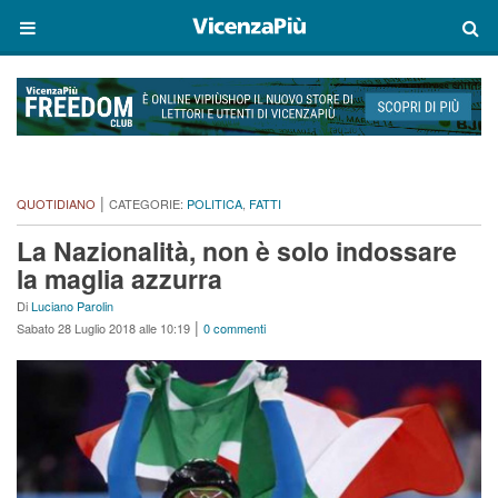
|
QUOTIDIANO
CATEGORIE:
POLITICA
,
FATTI
La Nazionalità, non è solo indossare
la maglia azzurra
Di
Luciano Parolin
|
Sabato 28 Luglio 2018 alle 10:19
0 commenti