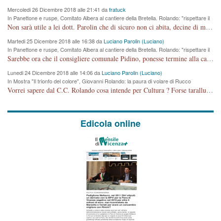
Mercoledi 26 Dicembre 2018 alle 21:41 da
fratuck
In Panettone e ruspe, Comitato Albera al cantiere della Bretella. Rolando: "rispettare il
cronoprogramma"
Non sarà utile a lei dott. Parolin che di sicuro non ci abita, decine di migliaia di TIR, automobili e padroncini che passano quotidianamente per una strada appena rotabile, non è più possibile stendere i panni, attraversare la strada senza rischiare la morte, le case stanno crepando, i tempi sono cambiati e la bretella non passerà assolutamente per maddalene (ma cosa sta a dire?!), dia invece responsabilità a chi ha costruito tagliando la strada che doveva invece terminare a isola vicentina e non al moracchino lasciando Motta di Costabissara ancora in panne di traffico. I tempi sono cambiati dottore e se l'anagrafe della vita stagna nell'essere umano impressioni conservatrici, la società non le considera perchè va avanti, si industrializza e ha bisogno di infrastrutture e di sviluppo. Ultima considerazione, se è geloso di Rolando perchè vede in lui solo campagne politiche mentre si difendono i SOLI diritti dei cittadini, la preghiamo faccia considerazioni più appropriate. Saluti e complimenti per i suoi scritti.
Martedi 25 Dicembre 2018 alle 16:38 da
Luciano Parolin (Luciano)
In Panettone e ruspe, Comitato Albera al cantiere della Bretella. Rolando: "rispettare il
cronoprogramma"
Sarebbe ora che il consigliere comunale Pidino, ponesse termine alla campagna elettorale nel territorio del suo seggio Villaggio del Sole. La tiraca è iniziata, distruggerà 6 km di prateria ovest della città, ricca di fonti e sorgenti d'acqua. I cittadini di Maddalene non avranno più Pace la notte. Molta colpa per la costruzione di questa Strada è proprio del signor Rolando,dei suoi gazebo mobili e che vuol far passare questa opera VANDALICA come progetto "utile" a chi ? Non è cosa seria sig. Rolando!
Lunedi 24 Dicembre 2018 alle 14:06 da
Luciano Parolin (Luciano)
In Mostra "Il trionfo del colore", Giovanni Rolando: la paura di volare di Rucco
Vorrei sapere dal C.C. Rolando cosa intende per Cultura ? Forse tarallucci, vino e sagre, o spaghetti tricolori del PD ? Il continuo (s)parlare della mostra a Palazzo Chiericati caro consigliere DANNEGGIA FORTEMENTE l'immagine della città TUTTA e fa deviare i consensi che in RUSSIA (badi bene ex U.R.S.S.) sono ECCELLENTI. A livello artistico l'evento è di alta Valenza culturale, COMPITO di Tutta la Cittadinanza fare il possibile per propagandare l'iniziativa senza farne UN CASO PARTITICO come fa Lei da sempre. Meno Gazebo + Partecipazione! E così sia. Amen.
Edicola online