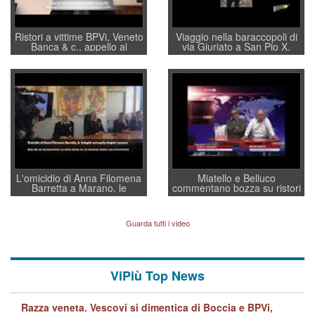
Ristori a vittime BPVi, Veneto
Viaggio nella baraccopoli di
Banca & c., appello al
via Giuriato a San Pio X.
sottosegretario Alessio
Vicenza ai Vicentini: “faremo
Villarosa: per mettere ordine
un regalo di Natale ai
convochi con Di Maio CNCU
residenti”
a supporto della cabina di
regia al Mef
L'omicidio di Anna Filomena
Miatello e Belluco
Barretta a Marano, le
commentano bozza su ristori
indagini dei carabinieri di
BPVi e Veneto Banca
Vicenza sul marito Angelo
Lavarra: più avvincenti di
Guarda tutti i video
quelle di... Barbara D'Urso
ViPiù Top News
Razza veneta. Vescovi si dimentica di Boccia e BPVi,