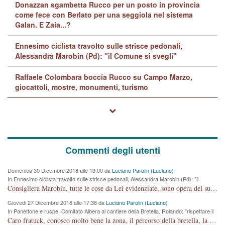
Donazzan sgambetta Rucco per un posto in provincia
come fece con Berlato per una seggiola nel sistema
Galan. E Zaia...?
Ennesimo ciclista travolto sulle strisce pedonali,
Alessandra Marobin (Pd): "il Comune si svegli"
Raffaele Colombara boccia Rucco su Campo Marzo,
giocattoli, mostre, monumenti, turismo
Commenti degli utenti
Domenica 30 Dicembre 2018 alle 13:00 da
Luciano Parolin (Luciano)
In Ennesimo ciclista travolto sulle strisce pedonali, Alessandra Marobin (Pd): "il
Comune si svegli"
Consigliera Marobin, tutte le cose da Lei evidenziate, sono opera del suo ex Assessore e compagno di Partito Antonio Marco Dalla Pozza Assessore alla "progettazione" di piste ciclabili e altre porcherie. A lui manderei il conto da saldare per incidenti e danni alle persone. E' ora che "finiamola." Avete perso rassegnatevi. qui IL SINDACO RUCCO NON C'ENTRA PER NIENTE. CAPITO!!!!!!!! Amen.
Giovedi 27 Dicembre 2018 alle 17:38 da
Luciano Parolin (Luciano)
In Panettone e ruspe, Comitato Albera al cantiere della Bretella. Rolando: "rispettare il
cronoprogramma"
Caro fratuck, conosco molto bene la zona, il percorso della bretella, la situazione dei cittadini, abito in Viale Trento. A partire dal 2003 ho partecipato al Comitato di Maddalene pro bretella, e a riunioni propositive per apportare modifiche al progetto. Numerose mie foto del territorio sono arrivate a Roma, altri miei interventi (non graditi dalla Sx) sono stati pubblicati dal GdV, assieme ad altri come Ciro Asproso, ora favorevole alla bretella. Ho partecipato alla raccolta firme per la chiusura della strada x 5 giorni eseguita dal Sindaco Hullwech per sforamento 180 Micro/g. Pertanto come impegno per la tematica sono apposto con la coscienza. Ora il Progetto è partito, fine! Voglio dire che la nuova Giunta "comunale" non c'entra più. L'opera sarà "malauguratamente" eseguita, ma non con il mio placet. Il Consigliere Comunale dovrebbe capire che la campagna elettorale è finita, con buona pace di tutti. Quello che invece dovrebbe interessare è la proprietà della strada, dall'uscita autostradale Ovest, sino alla Rotatoria dell'Albara, vi sono tre possessori: Autostrade SpA; La Provincia, il Comune. Come la mettiamo per il futuro ? I costi, da 50 sono saliti a 100 milioni di € come dire 20 milioni a KM (!) da non credere. Comunque si farà. Ma nessuno canti Vittoria, anzi meglio non farne un ulteriore fatto "partitico" per questioni elettorali o di seggio. Se mi manda la sua mail, sono disponibile ad inviare i documenti e le foto sopra descritte. Con ossequi, Luciano Parolin