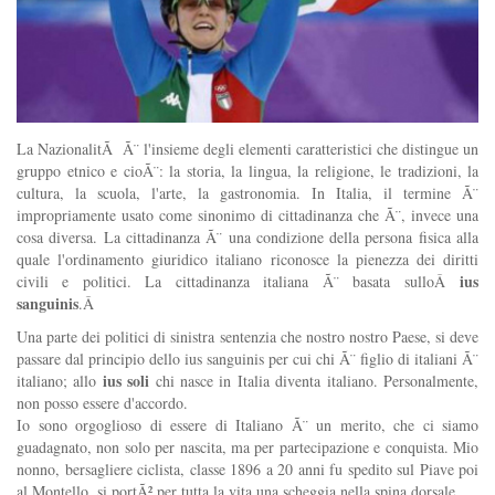
La NazionalitÃ Ã¨ l'insieme degli elementi caratteristici che distingue un
gruppo etnico e cioÃ¨: la storia, la lingua, la religione, le tradizioni, la
cultura, la scuola, l'arte, la gastronomia. In Italia, il termine Ã¨
impropriamente usato come sinonimo di cittadinanza che Ã¨, invece una
cosa diversa. La cittadinanza Ã¨ una condizione della persona fisica alla
quale l'ordinamento giuridico italiano riconosce la pienezza dei diritti
ius
civili e politici. La cittadinanza italiana Ã¨ basata sulloÂ
sanguinis
.Â
Una parte dei politici di sinistra sentenzia che nostro nostro Paese, si deve
passare dal principio dello ius sanguinis per cui chi Ã¨ figlio di italiani Ã¨
ius soli
italiano; allo
chi nasce in Italia diventa italiano. Personalmente,
non posso essere d'accordo.
Io sono orgoglioso di essere di Italiano Ã¨ un merito, che ci siamo
guadagnato, non solo per nascita, ma per partecipazione e conquista. Mio
nonno, bersagliere ciclista, classe 1896 a 20 anni fu spedito sul Piave poi
al Montello, si portÃ² per tutta la vita una scheggia nella spina dorsale.