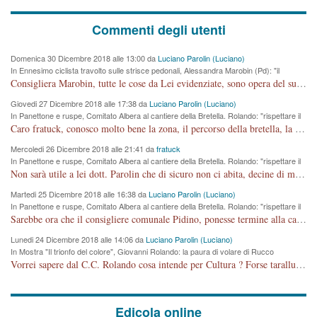
Commenti degli utenti
Domenica 30 Dicembre 2018 alle 13:00 da
Luciano Parolin (Luciano)
In Ennesimo ciclista travolto sulle strisce pedonali, Alessandra Marobin (Pd): "il
Comune si svegli"
Consigliera Marobin, tutte le cose da Lei evidenziate, sono opera del suo ex Assessore e compagno di Partito Antonio Marco Dalla Pozza Assessore alla "progettazione" di piste ciclabili e altre porcherie. A lui manderei il conto da saldare per incidenti e danni alle persone. E' ora che "finiamola." Avete perso rassegnatevi. qui IL SINDACO RUCCO NON C'ENTRA PER NIENTE. CAPITO!!!!!!!! Amen.
Giovedi 27 Dicembre 2018 alle 17:38 da
Luciano Parolin (Luciano)
In Panettone e ruspe, Comitato Albera al cantiere della Bretella. Rolando: "rispettare il
cronoprogramma"
Caro fratuck, conosco molto bene la zona, il percorso della bretella, la situazione dei cittadini, abito in Viale Trento. A partire dal 2003 ho partecipato al Comitato di Maddalene pro bretella, e a riunioni propositive per apportare modifiche al progetto. Numerose mie foto del territorio sono arrivate a Roma, altri miei interventi (non graditi dalla Sx) sono stati pubblicati dal GdV, assieme ad altri come Ciro Asproso, ora favorevole alla bretella. Ho partecipato alla raccolta firme per la chiusura della strada x 5 giorni eseguita dal Sindaco Hullwech per sforamento 180 Micro/g. Pertanto come impegno per la tematica sono apposto con la coscienza. Ora il Progetto è partito, fine! Voglio dire che la nuova Giunta "comunale" non c'entra più. L'opera sarà "malauguratamente" eseguita, ma non con il mio placet. Il Consigliere Comunale dovrebbe capire che la campagna elettorale è finita, con buona pace di tutti. Quello che invece dovrebbe interessare è la proprietà della strada, dall'uscita autostradale Ovest, sino alla Rotatoria dell'Albara, vi sono tre possessori: Autostrade SpA; La Provincia, il Comune. Come la mettiamo per il futuro ? I costi, da 50 sono saliti a 100 milioni di € come dire 20 milioni a KM (!) da non credere. Comunque si farà. Ma nessuno canti Vittoria, anzi meglio non farne un ulteriore fatto "partitico" per questioni elettorali o di seggio. Se mi manda la sua mail, sono disponibile ad inviare i documenti e le foto sopra descritte. Con ossequi, Luciano Parolin
Mercoledi 26 Dicembre 2018 alle 21:41 da
fratuck
In Panettone e ruspe, Comitato Albera al cantiere della Bretella. Rolando: "rispettare il
cronoprogramma"
Non sarà utile a lei dott. Parolin che di sicuro non ci abita, decine di migliaia di TIR, automobili e padroncini che passano quotidianamente per una strada appena rotabile, non è più possibile stendere i panni, attraversare la strada senza rischiare la morte, le case stanno crepando, i tempi sono cambiati e la bretella non passerà assolutamente per maddalene (ma cosa sta a dire?!), dia invece responsabilità a chi ha costruito tagliando la strada che doveva invece terminare a isola vicentina e non al moracchino lasciando Motta di Costabissara ancora in panne di traffico. I tempi sono cambiati dottore e se l'anagrafe della vita stagna nell'essere umano impressioni conservatrici, la società non le considera perchè va avanti, si industrializza e ha bisogno di infrastrutture e di sviluppo. Ultima considerazione, se è geloso di Rolando perchè vede in lui solo campagne politiche mentre si difendono i SOLI diritti dei cittadini, la preghiamo faccia considerazioni più appropriate. Saluti e complimenti per i suoi scritti.
Martedi 25 Dicembre 2018 alle 16:38 da
Luciano Parolin (Luciano)
In Panettone e ruspe, Comitato Albera al cantiere della Bretella. Rolando: "rispettare il
cronoprogramma"
Sarebbe ora che il consigliere comunale Pidino, ponesse termine alla campagna elettorale nel territorio del suo seggio Villaggio del Sole. La tiraca è iniziata, distruggerà 6 km di prateria ovest della città, ricca di fonti e sorgenti d'acqua. I cittadini di Maddalene non avranno più Pace la notte. Molta colpa per la costruzione di questa Strada è proprio del signor Rolando,dei suoi gazebo mobili e che vuol far passare questa opera VANDALICA come progetto "utile" a chi ? Non è cosa seria sig. Rolando!
Lunedi 24 Dicembre 2018 alle 14:06 da
Luciano Parolin (Luciano)
In Mostra "Il trionfo del colore", Giovanni Rolando: la paura di volare di Rucco
Vorrei sapere dal C.C. Rolando cosa intende per Cultura ? Forse tarallucci, vino e sagre, o spaghetti tricolori del PD ? Il continuo (s)parlare della mostra a Palazzo Chiericati caro consigliere DANNEGGIA FORTEMENTE l'immagine della città TUTTA e fa deviare i consensi che in RUSSIA (badi bene ex U.R.S.S.) sono ECCELLENTI. A livello artistico l'evento è di alta Valenza culturale, COMPITO di Tutta la Cittadinanza fare il possibile per propagandare l'iniziativa senza farne UN CASO PARTITICO come fa Lei da sempre. Meno Gazebo + Partecipazione! E così sia. Amen.
Edicola online