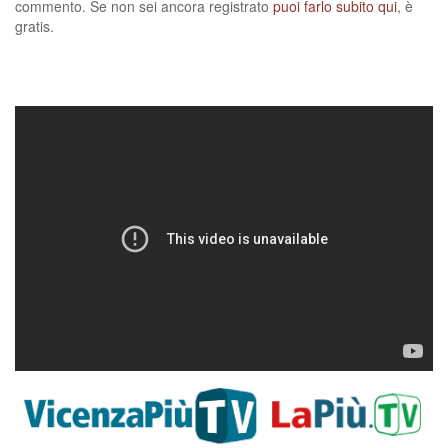
commento. Se non sei ancora registrato
puoi farlo subito qui
, è
gratis.