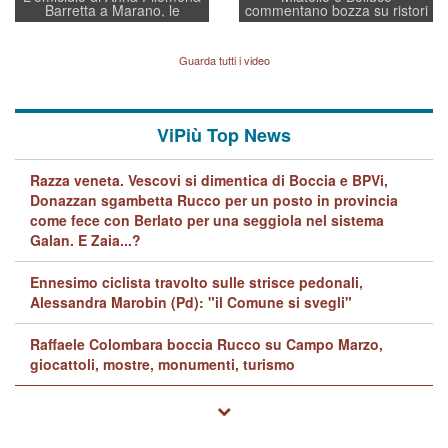
Barretta a Marano, le
commentano bozza su ristori
indagini dei carabinieri di
BPVi e Veneto Banca
Vicenza sul marito Angelo
Lavarra: più avvincenti di
Guarda tutti i video
quelle di... Barbara D'Urso
ViPiù Top News
Razza veneta. Vescovi si dimentica di Boccia e BPVi,
Donazzan sgambetta Rucco per un posto in provincia
come fece con Berlato per una seggiola nel sistema
Galan. E Zaia...?
Ennesimo ciclista travolto sulle strisce pedonali,
Alessandra Marobin (Pd): "il Comune si svegli"
Raffaele Colombara boccia Rucco su Campo Marzo,
giocattoli, mostre, monumenti, turismo