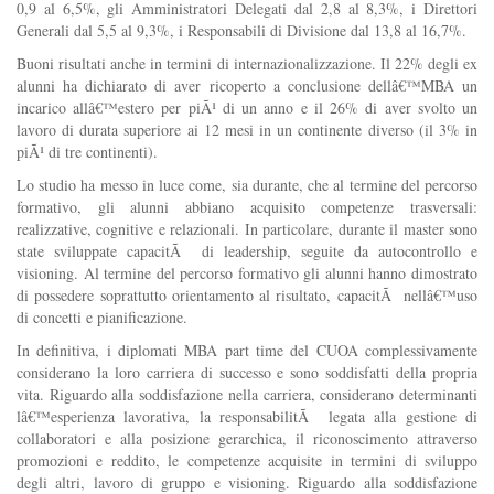
0,9 al 6,5%, gli Amministratori Delegati dal 2,8 al 8,3%, i Direttori
Generali dal 5,5 al 9,3%, i Responsabili di Divisione dal 13,8 al 16,7%.
Buoni risultati anche in termini di internazionalizzazione. Il 22% degli ex
alunni ha dichiarato di aver ricoperto a conclusione dellâ€™MBA un
incarico allâ€™estero per piÃ¹ di un anno e il 26% di aver svolto un
lavoro di durata superiore ai 12 mesi in un continente diverso (il 3% in
piÃ¹ di tre continenti).
Lo studio ha messo in luce come, sia durante, che al termine del percorso
formativo, gli alunni abbiano acquisito competenze trasversali:
realizzative, cognitive e relazionali. In particolare, durante il master sono
state sviluppate capacitÃ di leadership, seguite da autocontrollo e
visioning. Al termine del percorso formativo gli alunni hanno dimostrato
di possedere soprattutto orientamento al risultato, capacitÃ nellâ€™uso
di concetti e pianificazione.
In definitiva, i diplomati MBA part time del CUOA complessivamente
considerano la loro carriera di successo e sono soddisfatti della propria
vita. Riguardo alla soddisfazione nella carriera, considerano determinanti
lâ€™esperienza lavorativa, la responsabilitÃ legata alla gestione di
collaboratori e alla posizione gerarchica, il riconoscimento attraverso
promozioni e reddito, le competenze acquisite in termini di sviluppo
degli altri, lavoro di gruppo e visioning. Riguardo alla soddisfazione