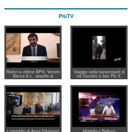
PiùTV
Ristori a vittime BPVi, Veneto
Viaggio nella baraccopoli di
Banca & c., appello al
via Giuriato a San Pio X.
sottosegretario Alessio
Vicenza ai Vicentini: “faremo
Villarosa: per mettere ordine
un regalo di Natale ai
convochi con Di Maio CNCU
residenti”
a supporto della cabina di
regia al Mef
L'omicidio di Anna Filomena
Miatello e Belluco