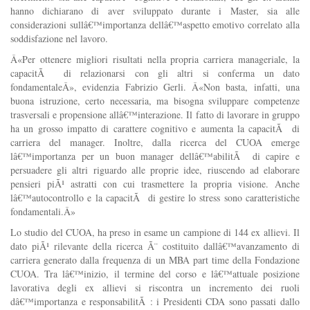
hanno dichiarano di aver sviluppato durante i Master, sia alle
considerazioni sullâ€™importanza dellâ€™aspetto emotivo correlato alla
soddisfazione nel lavoro.
Â«Per ottenere migliori risultati nella propria carriera manageriale, la
capacitÃ di relazionarsi con gli altri si conferma un dato
fondamentaleÂ», evidenzia Fabrizio Gerli. Â«Non basta, infatti, una
buona istruzione, certo necessaria, ma bisogna sviluppare competenze
trasversali e propensione allâ€™interazione. Il fatto di lavorare in gruppo
ha un grosso impatto di carattere cognitivo e aumenta la capacitÃ di
carriera del manager. Inoltre, dalla ricerca del CUOA emerge
lâ€™importanza per un buon manager dellâ€™abilitÃ di capire e
persuadere gli altri riguardo alle proprie idee, riuscendo ad elaborare
pensieri piÃ¹ astratti con cui trasmettere la propria visione. Anche
lâ€™autocontrollo e la capacitÃ di gestire lo stress sono caratteristiche
fondamentali.Â»
Lo studio del CUOA, ha preso in esame un campione di 144 ex allievi. Il
dato piÃ¹ rilevante della ricerca Ã¨ costituito dallâ€™avanzamento di
carriera generato dalla frequenza di un MBA part time della Fondazione
CUOA. Tra lâ€™inizio, il termine del corso e lâ€™attuale posizione
lavorativa degli ex allievi si riscontra un incremento dei ruoli
dâ€™importanza e responsabilitÃ : i Presidenti CDA sono passati dallo