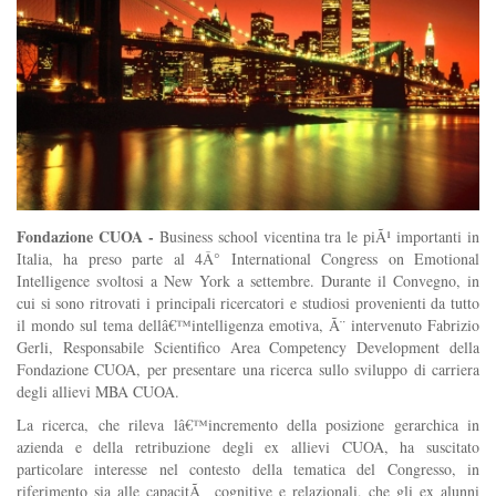
Fondazione CUOA -
Business school vicentina tra le piÃ¹ importanti in
Italia, ha preso parte al 4Â° International Congress on Emotional
Intelligence svoltosi a New York a settembre. Durante il Convegno, in
cui si sono ritrovati i principali ricercatori e studiosi provenienti da tutto
il mondo sul tema dellâ€™intelligenza emotiva, Ã¨ intervenuto Fabrizio
Gerli, Responsabile Scientifico Area Competency Development della
Fondazione CUOA, per presentare una ricerca sullo sviluppo di carriera
degli allievi MBA CUOA.
La ricerca, che rileva lâ€™incremento della posizione gerarchica in
azienda e della retribuzione degli ex allievi CUOA, ha suscitato
particolare interesse nel contesto della tematica del Congresso, in
riferimento sia alle capacitÃ cognitive e relazionali, che gli ex alunni