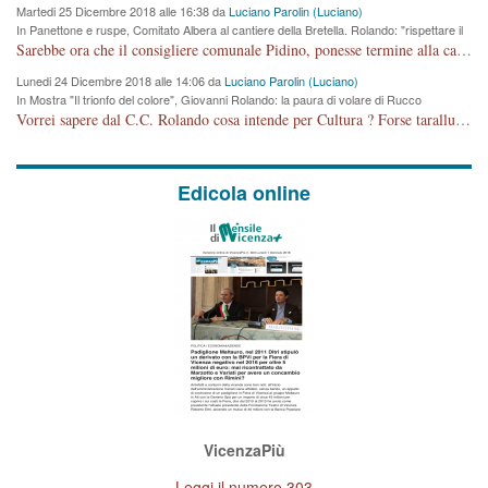
Martedi 25 Dicembre 2018 alle 16:38 da
Luciano Parolin (Luciano)
In Panettone e ruspe, Comitato Albera al cantiere della Bretella. Rolando: "rispettare il
cronoprogramma"
Sarebbe ora che il consigliere comunale Pidino, ponesse termine alla campagna elettorale nel territorio del suo seggio Villaggio del Sole. La tiraca è iniziata, distruggerà 6 km di prateria ovest della città, ricca di fonti e sorgenti d'acqua. I cittadini di Maddalene non avranno più Pace la notte. Molta colpa per la costruzione di questa Strada è proprio del signor Rolando,dei suoi gazebo mobili e che vuol far passare questa opera VANDALICA come progetto "utile" a chi ? Non è cosa seria sig. Rolando!
Lunedi 24 Dicembre 2018 alle 14:06 da
Luciano Parolin (Luciano)
In Mostra "Il trionfo del colore", Giovanni Rolando: la paura di volare di Rucco
Vorrei sapere dal C.C. Rolando cosa intende per Cultura ? Forse tarallucci, vino e sagre, o spaghetti tricolori del PD ? Il continuo (s)parlare della mostra a Palazzo Chiericati caro consigliere DANNEGGIA FORTEMENTE l'immagine della città TUTTA e fa deviare i consensi che in RUSSIA (badi bene ex U.R.S.S.) sono ECCELLENTI. A livello artistico l'evento è di alta Valenza culturale, COMPITO di Tutta la Cittadinanza fare il possibile per propagandare l'iniziativa senza farne UN CASO PARTITICO come fa Lei da sempre. Meno Gazebo + Partecipazione! E così sia. Amen.
Edicola online
VicenzaPiù
Leggi il numero 303