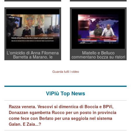
sottosegretario Alessio
Vicenza ai Vicentini: “faremo
Villarosa: per mettere ordine
un regalo di Natale ai
convochi con Di Maio CNCU
residenti”
a supporto della cabina di
regia al Mef
L'omicidio di Anna Filomena
Miatello e Belluco
Barretta a Marano, le
commentano bozza su ristori
indagini dei carabinieri di
BPVi e Veneto Banca
Vicenza sul marito Angelo
Lavarra: più avvincenti di
Guarda tutti i video
quelle di... Barbara D'Urso
ViPiù Top News
Razza veneta. Vescovi si dimentica di Boccia e BPVi,
Donazzan sgambetta Rucco per un posto in provincia
come fece con Berlato per una seggiola nel sistema
Galan. E Zaia...?