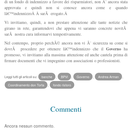
di un fondo di indennizzo a favore dei risparmiatori, non Ã¨ ancora stata
approvata e quindi non si conosce ancora come e quando
lâ€™indennizzoÂ Â sarÃ erogato.Â
Vi invitiamo, quindi, a non prestare attenzione alle tante notizie che
girano in rete, garantendovi che appena vi saranno concrete novitÃ
sarÃ nostra cura informarvi tempestivamente.
Nel contempo, proprio perchÃ© ancora non vi Ã¨ sicurezza su come si
Governo
dovrÃ procedere per ottenere lâ€™indennizzo che il
ha
promesso, vi invitiamo alla massima attenzione ed anche cautela prima di
firmare documenti che vi impegnino con associazioni o professionisti.
Leggi tutti gli articoli su:
banche
,
BPVi
,
Governo
,
Andrea Arman
,
Coordinamento don Torta
,
fondo ristoro
Commenti
Ancora nessun commento.