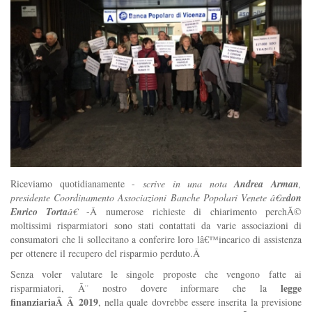
Riceviamo quotidianamente -
scrive in una nota
Andrea Arman
,
presidente Coordinamento Associazioni Banche Popolari Venete â€œ
don
Enrico Torta
â€
-Â numerose richieste di chiarimento perchÃ©
moltissimi risparmiatori sono stati contattati da varie associazioni di
consumatori che li sollecitano a conferire loro lâ€™incarico di assistenza
per ottenere il recupero del risparmio perduto.Â
Senza voler valutare le singole proposte che vengono fatte ai
legge
risparmiatori, Ã¨ nostro dovere informare che la
finanziariaÂ Â 2019
, nella quale dovrebbe essere inserita la previsione