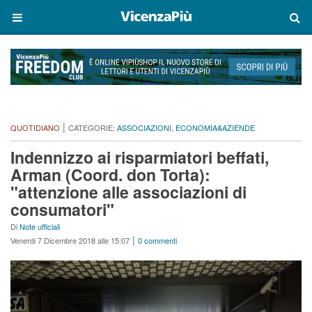
|
QUOTIDIANO
CATEGORIE:
ASSOCIAZIONI
,
ECONOMIA&AZIENDE
Indennizzo ai risparmiatori beffati,
Arman (Coord. don Torta):
"attenzione alle associazioni di
consumatori"
Di
Note ufficiali
|
Venerdi 7 Dicembre 2018 alle 15:07
0 commenti