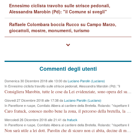
Ennesimo ciclista travolto sulle strisce pedonali,
Alessandra Marobin (Pd): "il Comune si svegli"
Raffaele Colombara boccia Rucco su Campo Marzo,
giocattoli, mostre, monumenti, turismo
Commenti degli utenti
Domenica 30 Dicembre 2018 alle 13:00 da
Luciano Parolin (Luciano)
In Ennesimo ciclista travolto sulle strisce pedonali, Alessandra Marobin (Pd): "il
Comune si svegli"
Consigliera Marobin, tutte le cose da Lei evidenziate, sono opera del suo ex Assessore e compagno di Partito Antonio Marco Dalla Pozza Assessore alla "progettazione" di piste ciclabili e altre porcherie. A lui manderei il conto da saldare per incidenti e danni alle persone. E' ora che "finiamola." Avete perso rassegnatevi. qui IL SINDACO RUCCO NON C'ENTRA PER NIENTE. CAPITO!!!!!!!! Amen.
Giovedi 27 Dicembre 2018 alle 17:38 da
Luciano Parolin (Luciano)
In Panettone e ruspe, Comitato Albera al cantiere della Bretella. Rolando: "rispettare il
cronoprogramma"
Caro fratuck, conosco molto bene la zona, il percorso della bretella, la situazione dei cittadini, abito in Viale Trento. A partire dal 2003 ho partecipato al Comitato di Maddalene pro bretella, e a riunioni propositive per apportare modifiche al progetto. Numerose mie foto del territorio sono arrivate a Roma, altri miei interventi (non graditi dalla Sx) sono stati pubblicati dal GdV, assieme ad altri come Ciro Asproso, ora favorevole alla bretella. Ho partecipato alla raccolta firme per la chiusura della strada x 5 giorni eseguita dal Sindaco Hullwech per sforamento 180 Micro/g. Pertanto come impegno per la tematica sono apposto con la coscienza. Ora il Progetto è partito, fine! Voglio dire che la nuova Giunta "comunale" non c'entra più. L'opera sarà "malauguratamente" eseguita, ma non con il mio placet. Il Consigliere Comunale dovrebbe capire che la campagna elettorale è finita, con buona pace di tutti. Quello che invece dovrebbe interessare è la proprietà della strada, dall'uscita autostradale Ovest, sino alla Rotatoria dell'Albara, vi sono tre possessori: Autostrade SpA; La Provincia, il Comune. Come la mettiamo per il futuro ? I costi, da 50 sono saliti a 100 milioni di € come dire 20 milioni a KM (!) da non credere. Comunque si farà. Ma nessuno canti Vittoria, anzi meglio non farne un ulteriore fatto "partitico" per questioni elettorali o di seggio. Se mi manda la sua mail, sono disponibile ad inviare i documenti e le foto sopra descritte. Con ossequi, Luciano Parolin
Mercoledi 26 Dicembre 2018 alle 21:41 da
fratuck
In Panettone e ruspe, Comitato Albera al cantiere della Bretella. Rolando: "rispettare il
cronoprogramma"
Non sarà utile a lei dott. Parolin che di sicuro non ci abita, decine di migliaia di TIR, automobili e padroncini che passano quotidianamente per una strada appena rotabile, non è più possibile stendere i panni, attraversare la strada senza rischiare la morte, le case stanno crepando, i tempi sono cambiati e la bretella non passerà assolutamente per maddalene (ma cosa sta a dire?!), dia invece responsabilità a chi ha costruito tagliando la strada che doveva invece terminare a isola vicentina e non al moracchino lasciando Motta di Costabissara ancora in panne di traffico. I tempi sono cambiati dottore e se l'anagrafe della vita stagna nell'essere umano impressioni conservatrici, la società non le considera perchè va avanti, si industrializza e ha bisogno di infrastrutture e di sviluppo. Ultima considerazione, se è geloso di Rolando perchè vede in lui solo campagne politiche mentre si difendono i SOLI diritti dei cittadini, la preghiamo faccia considerazioni più appropriate. Saluti e complimenti per i suoi scritti.