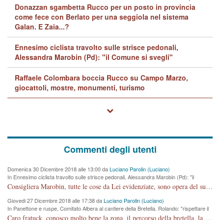
Donazzan sgambetta Rucco per un posto in provincia
come fece con Berlato per una seggiola nel sistema
Galan. E Zaia...?
Ennesimo ciclista travolto sulle strisce pedonali,
Alessandra Marobin (Pd): "il Comune si svegli"
Raffaele Colombara boccia Rucco su Campo Marzo,
giocattoli, mostre, monumenti, turismo
Commenti degli utenti
Domenica 30 Dicembre 2018 alle 13:00 da
Luciano Parolin (Luciano)
In Ennesimo ciclista travolto sulle strisce pedonali, Alessandra Marobin (Pd): "il
Comune si svegli"
Consigliera Marobin, tutte le cose da Lei evidenziate, sono opera del suo ex Assessore e compagno di Partito Antonio Marco Dalla Pozza Assessore alla "progettazione" di piste ciclabili e altre porcherie. A lui manderei il conto da saldare per incidenti e danni alle persone. E' ora che "finiamola." Avete perso rassegnatevi. qui IL SINDACO RUCCO NON C'ENTRA PER NIENTE. CAPITO!!!!!!!! Amen.
Giovedi 27 Dicembre 2018 alle 17:38 da
Luciano Parolin (Luciano)
In Panettone e ruspe, Comitato Albera al cantiere della Bretella. Rolando: "rispettare il
cronoprogramma"
Caro fratuck, conosco molto bene la zona, il percorso della bretella, la situazione dei cittadini, abito in Viale Trento. A partire dal 2003 ho partecipato al Comitato di Maddalene pro bretella, e a riunioni propositive per apportare modifiche al progetto. Numerose mie foto del territorio sono arrivate a Roma, altri miei interventi (non graditi dalla Sx) sono stati pubblicati dal GdV, assieme ad altri come Ciro Asproso, ora favorevole alla bretella. Ho partecipato alla raccolta firme per la chiusura della strada x 5 giorni eseguita dal Sindaco Hullwech per sforamento 180 Micro/g. Pertanto come impegno per la tematica sono apposto con la coscienza. Ora il Progetto è partito, fine! Voglio dire che la nuova Giunta "comunale" non c'entra più. L'opera sarà "malauguratamente" eseguita, ma non con il mio placet. Il Consigliere Comunale dovrebbe capire che la campagna elettorale è finita, con buona pace di tutti. Quello che invece dovrebbe interessare è la proprietà della strada, dall'uscita autostradale Ovest, sino alla Rotatoria dell'Albara, vi sono tre possessori: Autostrade SpA; La Provincia, il Comune. Come la mettiamo per il futuro ? I costi, da 50 sono saliti a 100 milioni di € come dire 20 milioni a KM (!) da non credere. Comunque si farà. Ma nessuno canti Vittoria, anzi meglio non farne un ulteriore fatto "partitico" per questioni elettorali o di seggio. Se mi manda la sua mail, sono disponibile ad inviare i documenti e le foto sopra descritte. Con ossequi, Luciano Parolin