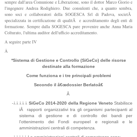
sempre dall'area Comunione e Liberazione, sono il dottor Marco Giorio e
l'ingegnere Andrea Rodighiero. Due consulenti che, a quanto sembra,
sono soci e collaboratori della SOGESCA Srl di Padova, societÃ
specializzata in certificazione di qualitÃ e accreditamento degli enti di
formazione. Sempre dalla SOGESCA pare provenire anche Anna Maria
Colturato, l'ultima auditor dell'ufficio accreditamento.
A seguire parte IV
Â
*Sistema di Gestione e Controllo (SiGeCo) delle risorse
destinate alla formazione
Come funziona e i tre principali problemi
Secondo il â€œdossier Berlatoâ€
Â
SiGeCo 2014-2020 della Regione Veneto
Stabilisce
-
Â Â Â Â Â
i
Â
rapporti organizzativi tra gli organismi partecipanti al
sistema di gestione e di controllo dei bandi per
l'ottenimento dei Fondi europeeI e regionali e le
amministrazioni centrali di competenza.
Le amministrazioni centrali di competenza sono: