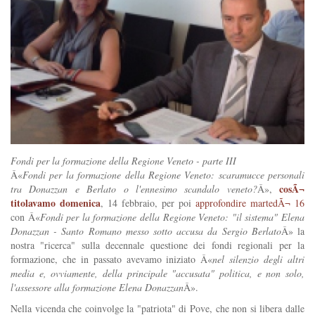
Fondi per la formazione della Regione Veneto - parte III
Â«
Fondi per la formazione della Regione Veneto: scaramucce personali
cosÃ¬
tra Donazzan e Berlato o l'ennesimo scandalo veneto?
Â»,
titolavamo domenica
, 14 febbraio, per poi
approfondire martedÃ¬ 16
con Â«
Fondi per la formazione della Regione Veneto: "il sistema" Elena
Donazzan - Santo Romano messo sotto accusa da Sergio Berlato
Â» la
nostra "ricerca" sulla decennale questione dei fondi regionali per la
formazione, che in passato avevamo iniziato Â«
nel silenzio degli altri
media e, ovviamente, della principale "accusata" politica, e non solo,
l'assessore alla formazione Elena Donazzan
Â».
Nella vicenda che coinvolge la "patriota" di Pove, che non si libera dalle