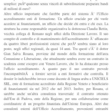
semplice: puÃ² qualcuno senza vincoli di subordinazione preparare bandi
di milioni di euro?
Altro ufficio importante che farebbe parte del sistema Ã¨ l'Ufficio
accreditamento enti di formazione. Un ufficio cruciale per chi vuole
accedere ai finanziamenti, un ufficio che decide chi entra e chi esce. La
struttura ha come responsabile organizzativa la dottoressa Claudia Bettin,
vecchia collega di Romano negli uffici della Direzione Lavoro. Il suo
compito di controllo e di mantenimento dell'accreditamento Ã¨ affiancato
da quattro liberi professionisti esterni che perÃ² sembra siano al loro
posto, negli uffici regionali, da quasi 14 anni. Tra questi c'Ã¨ il dottor
Gian Salva Rosana, proviene dal mondo della formazione dell'area
Comunione e Liberazione, che attualmente sembra avere un contratto in
scadenza come cocopro con Veneto Lavoro, che lo ha distaccato presso
l'ufficio accreditamento. A quanto pare il suo contratto prevede
l'incompatibilitÃ a fornire servizi a enti formativi che controlla. Il
dossier lo indicherebbe invece come docente di lingua araba a UNICIELS
SRL, ente di formazione accreditato dalla Regione Veneto e beneficiario
di finanziamenti sia nel 2012 che nel 2013. Inoltre, per Rosana, ci
sarebbe anche un'altra consulenza trasversale: il contratto ottenuto
dall'Esu di Padova, ente della Regione, per una collaborazione come
coordinatore di un progetto finanziata dall'Unione Europea. Altri due
consulenti esterni dell'Ufficio Accreditamento, provenienti entrambi