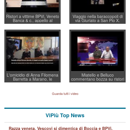
Ristori a vittime BPVi, Veneto
Viaggio nella baraccopoli di
Banca & c., appello al
via Giuriato a San Pio X.
sottosegretario Alessio
Vicenza ai Vicentini: “faremo
Villarosa: per mettere ordine
un regalo di Natale ai
convochi con Di Maio CNCU
residenti”
a supporto della cabina di
regia al Mef
L'omicidio di Anna Filomena
Miatello e Belluco
Barretta a Marano, le
commentano bozza su ristori
indagini dei carabinieri di
BPVi e Veneto Banca
Vicenza sul marito Angelo
Lavarra: più avvincenti di
Guarda tutti i video
quelle di... Barbara D'Urso
ViPiù Top News
Razza veneta. Vescovi si dimentica di Boccia e BPVi,