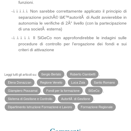
funzioni.
Non sarebbe correttamente applicato il principio di
-
Â Â Â Â Â
separazione poichÃ© lâ€™autoritÃ di Audit avvierebbe in
autonomia le verifiche di 2Â° livello (con la partecipazione
di una societÃ esterna)
Il SiGeCo non approfondirebbe le indagini sulle
-
Â Â Â Â Â
procedure di controllo per l'erogazione dei fondi e sui
criteri di attivazione
Leggi tutti gli articoli su:
Sergio Berlato
,
Roberto Ciambetti
,
Elena Donazzan
,
Regione Veneto
,
Luca Zaia
,
Santo Romano
,
Giampiero Possamai
,
Fondi per la formazione
,
SiGeCo
,
Sistema di Gestione e Controllo
,
AutoritÃ di Gestione
,
Dipartimento Istruzione Formazione e Lavoro
,
Formazione Regionale
Commenti