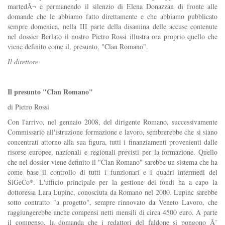
martedÃ¬ e permanendo il silenzio di Elena Donazzan di fronte alle
domande che le abbiamo fatto direttamente e che abbiamo pubblicato
sempre domenica, nella III parte della disamina delle accuse contenute
nel dossier Berlato il nostro Pietro Rossi illustra ora proprio quello che
viene definito come il, presunto, "Clan Romano".
Il direttore
Il presunto "Clan Romano"
di Pietro Rossi
Con l'arrivo, nel gennaio 2008, del dirigente Romano, successivamente
Commissario all'istruzione formazione e lavoro, sembrerebbe che si siano
concentrati attorno alla sua figura, tutti i finanziamenti provenienti dalle
risorse europee, nazionali e regionali previsti per la formazione. Quello
che nel dossier viene definito il "Clan Romano" sarebbe un sistema che ha
come base il controllo di tutti i funzionari e i quadri intermedi del
SiGeCo*. L'ufficio principale per la gestione dei fondi ha a capo la
dottoressa Lara Lupinc, conosciuta da Romano nel 2000. Lupinc sarebbe
sotto contratto "a progetto", sempre rinnovato da Veneto Lavoro, che
raggiungerebbe anche compensi netti mensili di circa 4500 euro. A parte
il compenso, la domanda che i redattori del faldone si pongono Ã¨