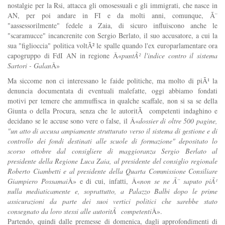
nostalgie per la Rsi, attacca gli omosessuali e gli immigrati, che nasce in
AN, per poi andare in FI e da molti anni, comunque, Ã¨
"aassessorilmente" fedele a Zaia, di sicuro influiscono anche le
"scaramucce" incancrenite con Sergio Berlato, il suo accusatore, a cui la
sua "figlioccia" politica voltÃ² le spalle quando l'ex europarlamentare ora
capogruppo di FdI AN in regione Â«
puntÃ² l'indice contro il sistema
Sartori - Galan
Â»
Ma siccome non ci interessano le faide politiche, ma molto di piÃ¹ la
denuncia documentata di eventuali malefatte, oggi abbiamo fondati
motivi per temere che ammuffisca in qualche scaffale, non si sa se della
Giunta o della Procura, senza che le autoritÃ competenti indaghino e
decidano se le accuse sono vere o false, il Â«
dossier di oltre 500 pagine,
"un atto di accusa ampiamente strutturato verso il sistema di gestione e di
controllo dei fondi destinati alle scuole di formazione" depositato lo
scorso ottobre dal consigliere di maggioranza Sergio Berlato al
presidente della Regione Luca Zaia, al presidente del consiglio regionale
Roberto Ciambetti e al presidente della Quarta Commissione Consiliare
Giampiero Possamai
Â» e di cui, infatti, Â«
non se ne Ã¨ saputo piÃ¹
nulla mediaticamente e, soprattutto, a Palazzo Balbi dopo le prime
assicurazioni da parte dei suoi vertici politici che sarebbe stato
consegnato da loro stessi alle autoritÃ competenti
Â».
Partendo, quindi dalle premesse di domenica, dagli approfondimenti di