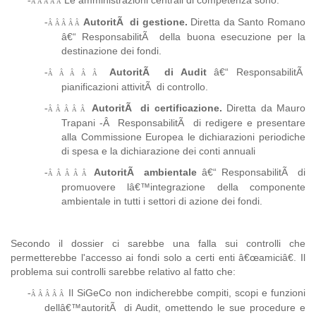
-
Â Â Â Â Â
AutoritÃ di gestione.
Diretta da Santo Romano
-
Â Â Â Â Â
â€“ ResponsabilitÃ della buona esecuzione per la
destinazione dei fondi.
AutoritÃ di Audit
â€“ ResponsabilitÃ
-
Â Â Â Â Â
pianificazioni attivitÃ di controllo.
AutoritÃ di certificazione.
Diretta da Mauro
-
Â Â Â Â Â
Trapani -
Â
ResponsabilitÃ di redigere e presentare
alla Commissione Europea le dichiarazioni periodiche
di spesa e la dichiarazione dei conti annuali
AutoritÃ ambientale
â€“ ResponsabilitÃ di
-
Â Â Â Â Â
promuovere lâ€™integrazione della componente
ambientale in tutti i settori di azione dei fondi.
Secondo il dossier ci sarebbe una falla sui controlli che
permetterebbe l'accesso ai fondi solo a certi enti â€œamiciâ€. Il
problema sui controlli sarebbe relativo al fatto che:
Il SiGeCo non indicherebbe compiti, scopi e funzioni
-
Â Â Â Â Â
dellâ€™autoritÃ di Audit, omettendo le sue procedure e