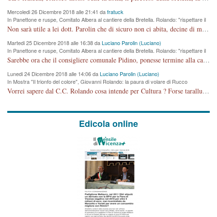
Mercoledi 26 Dicembre 2018 alle 21:41 da
fratuck
In Panettone e ruspe, Comitato Albera al cantiere della Bretella. Rolando: "rispettare il
cronoprogramma"
Non sarà utile a lei dott. Parolin che di sicuro non ci abita, decine di migliaia di TIR, automobili e padroncini che passano quotidianamente per una strada appena rotabile, non è più possibile stendere i panni, attraversare la strada senza rischiare la morte, le case stanno crepando, i tempi sono cambiati e la bretella non passerà assolutamente per maddalene (ma cosa sta a dire?!), dia invece responsabilità a chi ha costruito tagliando la strada che doveva invece terminare a isola vicentina e non al moracchino lasciando Motta di Costabissara ancora in panne di traffico. I tempi sono cambiati dottore e se l'anagrafe della vita stagna nell'essere umano impressioni conservatrici, la società non le considera perchè va avanti, si industrializza e ha bisogno di infrastrutture e di sviluppo. Ultima considerazione, se è geloso di Rolando perchè vede in lui solo campagne politiche mentre si difendono i SOLI diritti dei cittadini, la preghiamo faccia considerazioni più appropriate. Saluti e complimenti per i suoi scritti.
Martedi 25 Dicembre 2018 alle 16:38 da
Luciano Parolin (Luciano)
In Panettone e ruspe, Comitato Albera al cantiere della Bretella. Rolando: "rispettare il
cronoprogramma"
Sarebbe ora che il consigliere comunale Pidino, ponesse termine alla campagna elettorale nel territorio del suo seggio Villaggio del Sole. La tiraca è iniziata, distruggerà 6 km di prateria ovest della città, ricca di fonti e sorgenti d'acqua. I cittadini di Maddalene non avranno più Pace la notte. Molta colpa per la costruzione di questa Strada è proprio del signor Rolando,dei suoi gazebo mobili e che vuol far passare questa opera VANDALICA come progetto "utile" a chi ? Non è cosa seria sig. Rolando!
Lunedi 24 Dicembre 2018 alle 14:06 da
Luciano Parolin (Luciano)
In Mostra "Il trionfo del colore", Giovanni Rolando: la paura di volare di Rucco
Vorrei sapere dal C.C. Rolando cosa intende per Cultura ? Forse tarallucci, vino e sagre, o spaghetti tricolori del PD ? Il continuo (s)parlare della mostra a Palazzo Chiericati caro consigliere DANNEGGIA FORTEMENTE l'immagine della città TUTTA e fa deviare i consensi che in RUSSIA (badi bene ex U.R.S.S.) sono ECCELLENTI. A livello artistico l'evento è di alta Valenza culturale, COMPITO di Tutta la Cittadinanza fare il possibile per propagandare l'iniziativa senza farne UN CASO PARTITICO come fa Lei da sempre. Meno Gazebo + Partecipazione! E così sia. Amen.
Edicola online