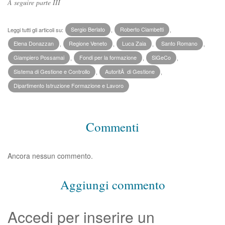
A seguire parte III
Leggi tutti gli articoli su:
Sergio Berlato
,
Roberto Ciambetti
,
Elena Donazzan
,
Regione Veneto
,
Luca Zaia
,
Santo Romano
,
Giampiero Possamai
,
Fondi per la formazione
,
SiGeCo
,
Sistema di Gestione e Controllo
,
AutoritÃ di Gestione
,
Dipartimento Istruzione Formazione e Lavoro
Commenti
Ancora nessun commento.
Aggiungi commento
Accedi per inserire un