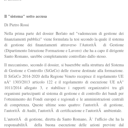
Il "sistema" sotto accusa
Di Pietro Rossi
Nella prima parte del dossier Berlato nel "vademecum di gestione dei
finanziamenti pubblici" viene formulata la tesi secondo la quale il sistema
di gestione dei finanziamenti attraverso l'AutoritÃ di Gestione
(Dipartimento Istruzione Formazione e Lavoro) che ha a capo il dirigente
Santo Romano, sarebbe completamente controllato dallo stesso.
Il meccanismo, secondo il dossier, si baserebbe sulla struttura del Sistema
di Gestione e Controllo (SiGeCo) delle risorse destinate alla formazione.
Il SiGeCo 2014-2020 della Regione Veneto recepisce il regolamento UE
nÂ° 1303/2013 articolo 122 e il regolamento di esecuzione UE nÂ°
1011/2014 allegato 3, e stabilisce i rapporti organizzativi tra gli
organismi partecipanti al sistema di gestione e di controllo dei bandi per
l'ottenimento dei Fondi europei e regionali e le amministrazioni centrali
di competenza. Queste ultime sono quattro: l'autoritÃ di gestione,
l'autoritÃ di Audit, l'autoritÃ di certificazione e l'autoritÃ ambientale.
L'autoritÃ di gestione, diretta da Santo Romano, Ã¨ l'ufficio che ha la
responsabilitÃ della buona esecuzione delle azioni previste dal