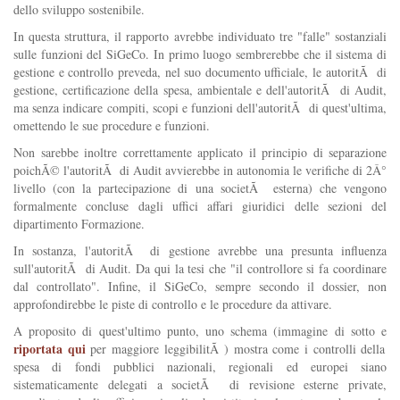
dello sviluppo sostenibile.
In questa struttura, il rapporto avrebbe individuato tre "falle" sostanziali
sulle funzioni del SiGeCo. In primo luogo sembrerebbe che il sistema di
gestione e controllo preveda, nel suo documento ufficiale, le autoritÃ di
gestione, certificazione della spesa, ambientale e dell'autoritÃ di Audit,
ma senza indicare compiti, scopi e funzioni dell'autoritÃ di quest'ultima,
omettendo le sue procedure e funzioni.
Non sarebbe inoltre correttamente applicato il principio di separazione
poichÃ© l'autoritÃ di Audit avvierebbe in autonomia le verifiche di 2Â°
livello (con la partecipazione di una societÃ esterna) che vengono
formalmente concluse dagli uffici affari giuridici delle sezioni del
dipartimento Formazione.
In sostanza, l'autoritÃ di gestione avrebbe una presunta influenza
sull'autoritÃ di Audit. Da qui la tesi che "il controllore si fa coordinare
dal controllato". Infine, il SiGeCo, sempre secondo il dossier, non
approfondirebbe le piste di controllo e le procedure da attivare.
A proposito di quest'ultimo punto, uno schema (immagine di sotto e
riportata qui
per maggiore leggibilitÃ ) mostra come i controlli della
spesa di fondi pubblici nazionali, regionali ed europei siano
sistematicamente delegati a societÃ di revisione esterne private,