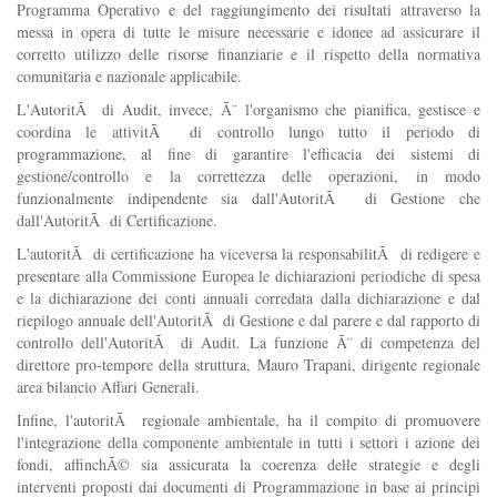
Programma Operativo e del raggiungimento dei risultati attraverso la
messa in opera di tutte le misure necessarie e idonee ad assicurare il
corretto utilizzo delle risorse finanziarie e il rispetto della normativa
comunitaria e nazionale applicabile.
L'AutoritÃ di Audit, invece, Ã¨ l'organismo che pianifica, gestisce e
coordina le attivitÃ di controllo lungo tutto il periodo di
programmazione, al fine di garantire l'efficacia dei sistemi di
gestione/controllo e la correttezza delle operazioni, in modo
funzionalmente indipendente sia dall'AutoritÃ di Gestione che
dall'AutoritÃ di Certificazione.
L'autoritÃ di certificazione ha viceversa la responsabilitÃ di redigere e
presentare alla Commissione Europea le dichiarazioni periodiche di spesa
e la dichiarazione dei conti annuali corredata dalla dichiarazione e dal
riepilogo annuale dell'AutoritÃ di Gestione e dal parere e dal rapporto di
controllo dell'AutoritÃ di Audit. La funzione Ã¨ di competenza del
direttore pro-tempore della struttura, Mauro Trapani, dirigente regionale
area bilancio Affari Generali.
Infine, l'autoritÃ regionale ambientale, ha il compito di promuovere
l'integrazione della componente ambientale in tutti i settori i azione dei
fondi, affinchÃ© sia assicurata la coerenza delle strategie e degli
interventi proposti dai documenti di Programmazione in base ai principi