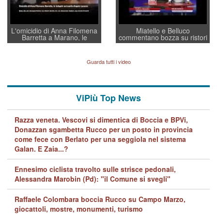
L'omicidio di Anna Filomena
Miatello e Belluco
Barretta a Marano, le
commentano bozza su ristori
indagini dei carabinieri di
BPVi e Veneto Banca
Vicenza sul marito Angelo
Lavarra: più avvincenti di
Guarda tutti i video
quelle di... Barbara D'Urso
ViPiù Top News
Razza veneta. Vescovi si dimentica di Boccia e BPVi,
Donazzan sgambetta Rucco per un posto in provincia
come fece con Berlato per una seggiola nel sistema
Galan. E Zaia...?
Ennesimo ciclista travolto sulle strisce pedonali,
Alessandra Marobin (Pd): "il Comune si svegli"
Raffaele Colombara boccia Rucco su Campo Marzo,
giocattoli, mostre, monumenti, turismo