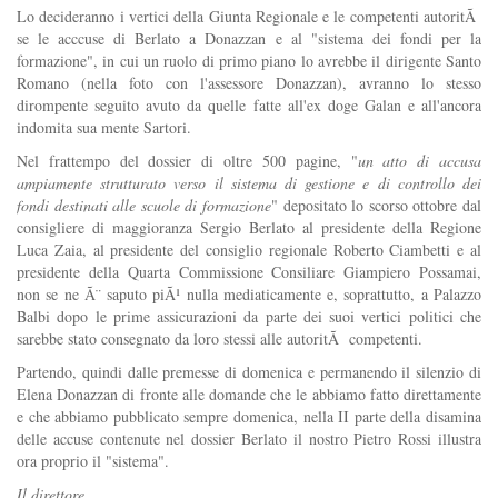
Lo decideranno i vertici della Giunta Regionale e le competenti autoritÃ
se le acccuse di Berlato a Donazzan e al "sistema dei fondi per la
formazione", in cui un ruolo di primo piano lo avrebbe il dirigente Santo
Romano (nella foto con l'assessore Donazzan), avranno lo stesso
dirompente seguito avuto da quelle fatte all'ex doge Galan e all'ancora
indomita sua mente Sartori.
Nel frattempo del dossier di oltre 500 pagine, "
un atto di accusa
ampiamente strutturato verso il sistema di gestione e di controllo dei
fondi destinati alle scuole di formazione
" depositato lo scorso ottobre dal
consigliere di maggioranza Sergio Berlato al presidente della Regione
Luca Zaia, al presidente del consiglio regionale Roberto Ciambetti e al
presidente della Quarta Commissione Consiliare Giampiero Possamai,
non se ne Ã¨ saputo piÃ¹ nulla mediaticamente e, soprattutto, a Palazzo
Balbi dopo le prime assicurazioni da parte dei suoi vertici politici che
sarebbe stato consegnato da loro stessi alle autoritÃ competenti.
Partendo, quindi dalle premesse di domenica e permanendo il silenzio di
Elena Donazzan di fronte alle domande che le abbiamo fatto direttamente
e che abbiamo pubblicato sempre domenica, nella II parte della disamina
delle accuse contenute nel dossier Berlato il nostro Pietro Rossi illustra
ora proprio il "sistema".
Il direttore