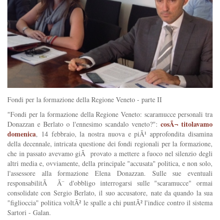
Fondi per la formazione della Regione Veneto - parte II
"Fondi per la formazione della Regione Veneto: scaramucce personali tra
cosÃ¬ titolavamo
Donazzan e Berlato o l'ennesimo scandalo veneto?":
domenica
, 14 febbraio, la nostra nuova e piÃ¹ approfondita disamina
della decennale, intricata questione dei fondi regionali per la formazione,
che in passato avevamo giÃ provato a mettere a fuoco nel silenzio degli
altri media e, ovviamente, della principale "accusata" politica, e non solo,
l'assessore alla formazione Elena Donazzan. Sulle sue eventuali
responsabilitÃ Ã¨ d'obbligo interrogarsi sulle "scaramucce" ormai
consolidate con Sergio Berlato, il suo accusatore, nate da quando la sua
"figlioccia" politica voltÃ² le spalle a chi puntÃ² l'indice contro il sistema
Sartori - Galan.