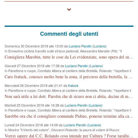
Commenti degli utenti
Domenica 30 Dicembre 2018 alle 13:00 da
Luciano Parolin (Luciano)
In Ennesimo ciclista travolto sulle strisce pedonali, Alessandra Marobin (Pd): "il
Comune si svegli"
Consigliera Marobin, tutte le cose da Lei evidenziate, sono opera del suo ex Assessore e compagno di Partito Antonio Marco Dalla Pozza Assessore alla "progettazione" di piste ciclabili e altre porcherie. A lui manderei il conto da saldare per incidenti e danni alle persone. E' ora che "finiamola." Avete perso rassegnatevi. qui IL SINDACO RUCCO NON C'ENTRA PER NIENTE. CAPITO!!!!!!!! Amen.
Giovedi 27 Dicembre 2018 alle 17:38 da
Luciano Parolin (Luciano)
In Panettone e ruspe, Comitato Albera al cantiere della Bretella. Rolando: "rispettare il
cronoprogramma"
Caro fratuck, conosco molto bene la zona, il percorso della bretella, la situazione dei cittadini, abito in Viale Trento. A partire dal 2003 ho partecipato al Comitato di Maddalene pro bretella, e a riunioni propositive per apportare modifiche al progetto. Numerose mie foto del territorio sono arrivate a Roma, altri miei interventi (non graditi dalla Sx) sono stati pubblicati dal GdV, assieme ad altri come Ciro Asproso, ora favorevole alla bretella. Ho partecipato alla raccolta firme per la chiusura della strada x 5 giorni eseguita dal Sindaco Hullwech per sforamento 180 Micro/g. Pertanto come impegno per la tematica sono apposto con la coscienza. Ora il Progetto è partito, fine! Voglio dire che la nuova Giunta "comunale" non c'entra più. L'opera sarà "malauguratamente" eseguita, ma non con il mio placet. Il Consigliere Comunale dovrebbe capire che la campagna elettorale è finita, con buona pace di tutti. Quello che invece dovrebbe interessare è la proprietà della strada, dall'uscita autostradale Ovest, sino alla Rotatoria dell'Albara, vi sono tre possessori: Autostrade SpA; La Provincia, il Comune. Come la mettiamo per il futuro ? I costi, da 50 sono saliti a 100 milioni di € come dire 20 milioni a KM (!) da non credere. Comunque si farà. Ma nessuno canti Vittoria, anzi meglio non farne un ulteriore fatto "partitico" per questioni elettorali o di seggio. Se mi manda la sua mail, sono disponibile ad inviare i documenti e le foto sopra descritte. Con ossequi, Luciano Parolin
Mercoledi 26 Dicembre 2018 alle 21:41 da
fratuck
In Panettone e ruspe, Comitato Albera al cantiere della Bretella. Rolando: "rispettare il
cronoprogramma"
Non sarà utile a lei dott. Parolin che di sicuro non ci abita, decine di migliaia di TIR, automobili e padroncini che passano quotidianamente per una strada appena rotabile, non è più possibile stendere i panni, attraversare la strada senza rischiare la morte, le case stanno crepando, i tempi sono cambiati e la bretella non passerà assolutamente per maddalene (ma cosa sta a dire?!), dia invece responsabilità a chi ha costruito tagliando la strada che doveva invece terminare a isola vicentina e non al moracchino lasciando Motta di Costabissara ancora in panne di traffico. I tempi sono cambiati dottore e se l'anagrafe della vita stagna nell'essere umano impressioni conservatrici, la società non le considera perchè va avanti, si industrializza e ha bisogno di infrastrutture e di sviluppo. Ultima considerazione, se è geloso di Rolando perchè vede in lui solo campagne politiche mentre si difendono i SOLI diritti dei cittadini, la preghiamo faccia considerazioni più appropriate. Saluti e complimenti per i suoi scritti.
Martedi 25 Dicembre 2018 alle 16:38 da
Luciano Parolin (Luciano)
In Panettone e ruspe, Comitato Albera al cantiere della Bretella. Rolando: "rispettare il
cronoprogramma"
Sarebbe ora che il consigliere comunale Pidino, ponesse termine alla campagna elettorale nel territorio del suo seggio Villaggio del Sole. La tiraca è iniziata, distruggerà 6 km di prateria ovest della città, ricca di fonti e sorgenti d'acqua. I cittadini di Maddalene non avranno più Pace la notte. Molta colpa per la costruzione di questa Strada è proprio del signor Rolando,dei suoi gazebo mobili e che vuol far passare questa opera VANDALICA come progetto "utile" a chi ? Non è cosa seria sig. Rolando!
Lunedi 24 Dicembre 2018 alle 14:06 da
Luciano Parolin (Luciano)
In Mostra "Il trionfo del colore", Giovanni Rolando: la paura di volare di Rucco
Vorrei sapere dal C.C. Rolando cosa intende per Cultura ? Forse tarallucci, vino e sagre, o spaghetti tricolori del PD ? Il continuo (s)parlare della mostra a Palazzo Chiericati caro consigliere DANNEGGIA FORTEMENTE l'immagine della città TUTTA e fa deviare i consensi che in RUSSIA (badi bene ex U.R.S.S.) sono ECCELLENTI. A livello artistico l'evento è di alta Valenza culturale, COMPITO di Tutta la Cittadinanza fare il possibile per propagandare l'iniziativa senza farne UN CASO PARTITICO come fa Lei da sempre. Meno Gazebo + Partecipazione! E così sia. Amen.