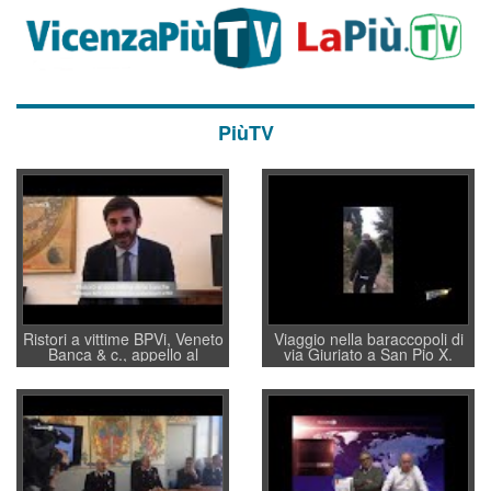
PiùTV
Ristori a vittime BPVi, Veneto
Viaggio nella baraccopoli di
Banca & c., appello al
via Giuriato a San Pio X.
sottosegretario Alessio
Vicenza ai Vicentini: “faremo
Villarosa: per mettere ordine
un regalo di Natale ai
convochi con Di Maio CNCU
residenti”
a supporto della cabina di
regia al Mef