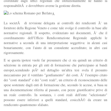
coordinate dagli uffici regionali che istituzionalmente ne hanno la
responsabilitÃ e dovrebbero averne la gestione diretta.
Â
La societÃ di revisione delegata ai controlli dei rendiconti Ã¨ un
fornitore della Regione Veneto e come tale svolge il controllo in base alle
normative regionali. Il sospetto, evidenziato nei documenti, Ã¨ che il
coordinamento dell'Ufficio Rendicontazione Regionale applichi le
normative a seconda di una interpretazione soggettiva: in alcuni casi
bonariamente, con l'aiuto di un consulente accreditato; in altri casi
rigorosamente.
E se questa ipotesi vuole far presumere che ci sia quindi un criterio di
selezione in entrata per gli enti di formazione che partecipano ai bandi
europei,scendendo piÃ¹ nel dettaglio un'altra tesi svela il presunto
meccanismo per il ventilato "gonfiamento" dei costi. Ãˆ l'esempio citato
dei "costi standard" e dei "costi reali", un criterio di riconoscimento delle
spese sostenute dagli enti di formazione che, secondo le accuse, si basa su
una documentazione riferita al passato, con pezze giustificative prive di
un reale controllo. In sostanza, i costi reali dell'ente "selezionato"
possono essere inferiori a quelli standard, cosicchÃ© da creare un
rendiconto quantomeno sfalsato.