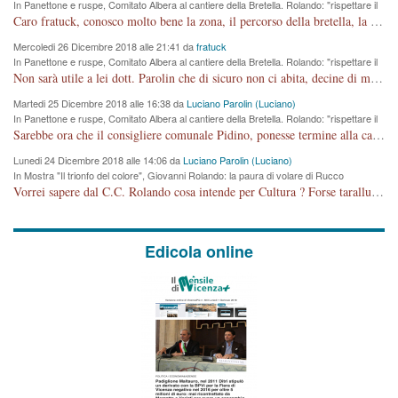
In Panettone e ruspe, Comitato Albera al cantiere della Bretella. Rolando: "rispettare il
cronoprogramma"
Caro fratuck, conosco molto bene la zona, il percorso della bretella, la situazione dei cittadini, abito in Viale Trento. A partire dal 2003 ho partecipato al Comitato di Maddalene pro bretella, e a riunioni propositive per apportare modifiche al progetto. Numerose mie foto del territorio sono arrivate a Roma, altri miei interventi (non graditi dalla Sx) sono stati pubblicati dal GdV, assieme ad altri come Ciro Asproso, ora favorevole alla bretella. Ho partecipato alla raccolta firme per la chiusura della strada x 5 giorni eseguita dal Sindaco Hullwech per sforamento 180 Micro/g. Pertanto come impegno per la tematica sono apposto con la coscienza. Ora il Progetto è partito, fine! Voglio dire che la nuova Giunta "comunale" non c'entra più. L'opera sarà "malauguratamente" eseguita, ma non con il mio placet. Il Consigliere Comunale dovrebbe capire che la campagna elettorale è finita, con buona pace di tutti. Quello che invece dovrebbe interessare è la proprietà della strada, dall'uscita autostradale Ovest, sino alla Rotatoria dell'Albara, vi sono tre possessori: Autostrade SpA; La Provincia, il Comune. Come la mettiamo per il futuro ? I costi, da 50 sono saliti a 100 milioni di € come dire 20 milioni a KM (!) da non credere. Comunque si farà. Ma nessuno canti Vittoria, anzi meglio non farne un ulteriore fatto "partitico" per questioni elettorali o di seggio. Se mi manda la sua mail, sono disponibile ad inviare i documenti e le foto sopra descritte. Con ossequi, Luciano Parolin
Mercoledi 26 Dicembre 2018 alle 21:41 da
fratuck
In Panettone e ruspe, Comitato Albera al cantiere della Bretella. Rolando: "rispettare il
cronoprogramma"
Non sarà utile a lei dott. Parolin che di sicuro non ci abita, decine di migliaia di TIR, automobili e padroncini che passano quotidianamente per una strada appena rotabile, non è più possibile stendere i panni, attraversare la strada senza rischiare la morte, le case stanno crepando, i tempi sono cambiati e la bretella non passerà assolutamente per maddalene (ma cosa sta a dire?!), dia invece responsabilità a chi ha costruito tagliando la strada che doveva invece terminare a isola vicentina e non al moracchino lasciando Motta di Costabissara ancora in panne di traffico. I tempi sono cambiati dottore e se l'anagrafe della vita stagna nell'essere umano impressioni conservatrici, la società non le considera perchè va avanti, si industrializza e ha bisogno di infrastrutture e di sviluppo. Ultima considerazione, se è geloso di Rolando perchè vede in lui solo campagne politiche mentre si difendono i SOLI diritti dei cittadini, la preghiamo faccia considerazioni più appropriate. Saluti e complimenti per i suoi scritti.
Martedi 25 Dicembre 2018 alle 16:38 da
Luciano Parolin (Luciano)
In Panettone e ruspe, Comitato Albera al cantiere della Bretella. Rolando: "rispettare il
cronoprogramma"
Sarebbe ora che il consigliere comunale Pidino, ponesse termine alla campagna elettorale nel territorio del suo seggio Villaggio del Sole. La tiraca è iniziata, distruggerà 6 km di prateria ovest della città, ricca di fonti e sorgenti d'acqua. I cittadini di Maddalene non avranno più Pace la notte. Molta colpa per la costruzione di questa Strada è proprio del signor Rolando,dei suoi gazebo mobili e che vuol far passare questa opera VANDALICA come progetto "utile" a chi ? Non è cosa seria sig. Rolando!
Lunedi 24 Dicembre 2018 alle 14:06 da
Luciano Parolin (Luciano)
In Mostra "Il trionfo del colore", Giovanni Rolando: la paura di volare di Rucco
Vorrei sapere dal C.C. Rolando cosa intende per Cultura ? Forse tarallucci, vino e sagre, o spaghetti tricolori del PD ? Il continuo (s)parlare della mostra a Palazzo Chiericati caro consigliere DANNEGGIA FORTEMENTE l'immagine della città TUTTA e fa deviare i consensi che in RUSSIA (badi bene ex U.R.S.S.) sono ECCELLENTI. A livello artistico l'evento è di alta Valenza culturale, COMPITO di Tutta la Cittadinanza fare il possibile per propagandare l'iniziativa senza farne UN CASO PARTITICO come fa Lei da sempre. Meno Gazebo + Partecipazione! E così sia. Amen.
Edicola online