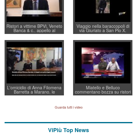
Ristori a vittime BPVi, Veneto
Viaggio nella baraccopoli di
Banca & c., appello al
via Giuriato a San Pio X.
sottosegretario Alessio
Vicenza ai Vicentini: “faremo
Villarosa: per mettere ordine
un regalo di Natale ai
convochi con Di Maio CNCU
residenti”
a supporto della cabina di
regia al Mef
L'omicidio di Anna Filomena
Miatello e Belluco
Barretta a Marano, le
commentano bozza su ristori
indagini dei carabinieri di
BPVi e Veneto Banca
Vicenza sul marito Angelo
Lavarra: più avvincenti di
Guarda tutti i video
quelle di... Barbara D'Urso
ViPiù Top News