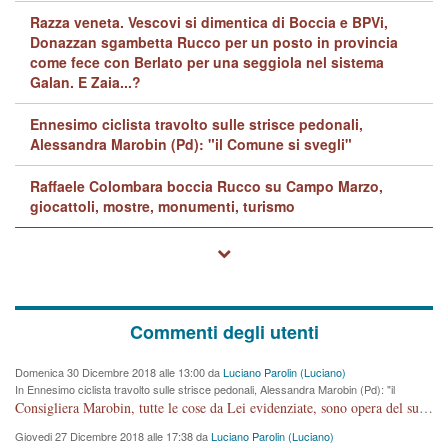
Razza veneta. Vescovi si dimentica di Boccia e BPVi,
Donazzan sgambetta Rucco per un posto in provincia
come fece con Berlato per una seggiola nel sistema
Galan. E Zaia...?
Ennesimo ciclista travolto sulle strisce pedonali,
Alessandra Marobin (Pd): "il Comune si svegli"
Raffaele Colombara boccia Rucco su Campo Marzo,
giocattoli, mostre, monumenti, turismo
Commenti degli utenti
Domenica 30 Dicembre 2018 alle 13:00 da
Luciano Parolin (Luciano)
In Ennesimo ciclista travolto sulle strisce pedonali, Alessandra Marobin (Pd): "il
Comune si svegli"
Consigliera Marobin, tutte le cose da Lei evidenziate, sono opera del suo ex Assessore e compagno di Partito Antonio Marco Dalla Pozza Assessore alla "progettazione" di piste ciclabili e altre porcherie. A lui manderei il conto da saldare per incidenti e danni alle persone. E' ora che "finiamola." Avete perso rassegnatevi. qui IL SINDACO RUCCO NON C'ENTRA PER NIENTE. CAPITO!!!!!!!! Amen.
Giovedi 27 Dicembre 2018 alle 17:38 da
Luciano Parolin (Luciano)