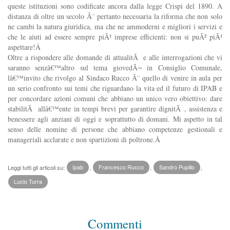
queste istituzioni sono codificate ancora dalla legge Crispi del 1890. A
distanza di oltre un secolo Ã¨ pertanto necessaria la riforma che non solo
ne cambi la natura giuridica, ma che ne ammoderni e migliori i servizi e
che le aiuti ad essere sempre piÃ¹ imprese efficienti: non si puÃ² piÃ¹
aspettare!Â
Oltre a rispondere alle domande di attualitÃ e alle interrogazioni che vi
saranno senzâ€™altro sul tema giovedÃ¬ in Consiglio Comunale,
lâ€™invito che rivolgo al Sindaco Rucco Ã¨ quello di venire in aula per
un serio confronto sui temi che riguardano la vita ed il futuro di IPAB e
per concordare azioni comuni che abbiano un unico vero obiettivo: dare
stabilitÃ allâ€™ente in tempi brevi per garantire dignitÃ , assistenza e
benessere agli anziani di oggi e soprattutto di domani. Mi aspetto in tal
senso delle nomine di persone che abbiano competenze gestionali e
manageriali acclarate e non spartizioni di poltrone.Â
Leggi tutti gli articoli su:
Ipab
,
Francesco Rucco
,
Sandro Pupillo
,
Lucio Turra
Commenti