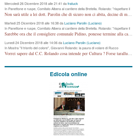
Mercoledi 26 Dicembre 2018 alle 21:41 da
fratuck
In Panettone e ruspe, Comitato Albera al cantiere della Bretella. Rolando: "rispettare il
cronoprogramma"
Non sarà utile a lei dott. Parolin che di sicuro non ci abita, decine di migliaia di TIR, automobili e padroncini che passano quotidianamente per una strada appena rotabile, non è più possibile stendere i panni, attraversare la strada senza rischiare la morte, le case stanno crepando, i tempi sono cambiati e la bretella non passerà assolutamente per maddalene (ma cosa sta a dire?!), dia invece responsabilità a chi ha costruito tagliando la strada che doveva invece terminare a isola vicentina e non al moracchino lasciando Motta di Costabissara ancora in panne di traffico. I tempi sono cambiati dottore e se l'anagrafe della vita stagna nell'essere umano impressioni conservatrici, la società non le considera perchè va avanti, si industrializza e ha bisogno di infrastrutture e di sviluppo. Ultima considerazione, se è geloso di Rolando perchè vede in lui solo campagne politiche mentre si difendono i SOLI diritti dei cittadini, la preghiamo faccia considerazioni più appropriate. Saluti e complimenti per i suoi scritti.
Martedi 25 Dicembre 2018 alle 16:38 da
Luciano Parolin (Luciano)
In Panettone e ruspe, Comitato Albera al cantiere della Bretella. Rolando: "rispettare il
cronoprogramma"
Sarebbe ora che il consigliere comunale Pidino, ponesse termine alla campagna elettorale nel territorio del suo seggio Villaggio del Sole. La tiraca è iniziata, distruggerà 6 km di prateria ovest della città, ricca di fonti e sorgenti d'acqua. I cittadini di Maddalene non avranno più Pace la notte. Molta colpa per la costruzione di questa Strada è proprio del signor Rolando,dei suoi gazebo mobili e che vuol far passare questa opera VANDALICA come progetto "utile" a chi ? Non è cosa seria sig. Rolando!
Lunedi 24 Dicembre 2018 alle 14:06 da
Luciano Parolin (Luciano)
In Mostra "Il trionfo del colore", Giovanni Rolando: la paura di volare di Rucco
Vorrei sapere dal C.C. Rolando cosa intende per Cultura ? Forse tarallucci, vino e sagre, o spaghetti tricolori del PD ? Il continuo (s)parlare della mostra a Palazzo Chiericati caro consigliere DANNEGGIA FORTEMENTE l'immagine della città TUTTA e fa deviare i consensi che in RUSSIA (badi bene ex U.R.S.S.) sono ECCELLENTI. A livello artistico l'evento è di alta Valenza culturale, COMPITO di Tutta la Cittadinanza fare il possibile per propagandare l'iniziativa senza farne UN CASO PARTITICO come fa Lei da sempre. Meno Gazebo + Partecipazione! E così sia. Amen.
Edicola online