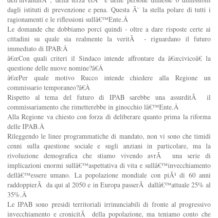
dagli istituti di prevenzione e pena. Questa Ã¨ la stella polare di tutti i
ragionamenti e le riflessioni sullâ€™Ente.Â
Le domande che dobbiamo porci quindi - oltre a dare risposte certe ai
cittadini su quale sia realmente la veritÃ - riguardano il futuro
immediato di IPAB:Â
â€œCon quali criteri il Sindaco intende affrontare da â€œcivicoâ€ la
questione delle nuove nomine?â€Â
â€œPer quale motivo Rucco intende chiedere alla Regione un
commissario temporaneo?â€Â
Rispetto al tema del futuro di IPAB sarebbe una assurditÃ il
commissariamento che rimetterebbe in ginocchio lâ€™Ente.Â
Alla Regione va chiesto con forza di deliberare quanto prima la riforma
delle IPAB.Â
Rileggendo le linee programmatiche di mandato, non vi sono che timidi
cenni sulla questione sociale e sugli anziani in particolare, ma la
rivoluzione demografica che stiamo vivendo avrÃ una serie di
implicazioni enormi sullâ€™aspettativa di vita e sullâ€™invecchiamento
dellâ€™essere umano. La popolazione mondiale con piÃ¹ di 60 anni
raddoppierÃ da qui al 2050 e in Europa passerÃ dallâ€™attuale 25% al
35%.Â
Le IPAB sono presidi territoriali irrinunciabili di fronte al progressivo
invecchiamento e cronicitÃ della popolazione, ma teniamo conto che