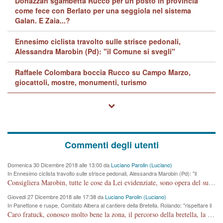
Donazzan sgambetta Rucco per un posto in provincia
come fece con Berlato per una seggiola nel sistema
Galan. E Zaia...?
Ennesimo ciclista travolto sulle strisce pedonali,
Alessandra Marobin (Pd): "il Comune si svegli"
Raffaele Colombara boccia Rucco su Campo Marzo,
giocattoli, mostre, monumenti, turismo
Commenti degli utenti
Domenica 30 Dicembre 2018 alle 13:00 da
Luciano Parolin (Luciano)
In Ennesimo ciclista travolto sulle strisce pedonali, Alessandra Marobin (Pd): "il
Comune si svegli"
Consigliera Marobin, tutte le cose da Lei evidenziate, sono opera del suo ex Assessore e compagno di Partito Antonio Marco Dalla Pozza Assessore alla "progettazione" di piste ciclabili e altre porcherie. A lui manderei il conto da saldare per incidenti e danni alle persone. E' ora che "finiamola." Avete perso rassegnatevi. qui IL SINDACO RUCCO NON C'ENTRA PER NIENTE. CAPITO!!!!!!!! Amen.
Giovedi 27 Dicembre 2018 alle 17:38 da
Luciano Parolin (Luciano)
In Panettone e ruspe, Comitato Albera al cantiere della Bretella. Rolando: "rispettare il
cronoprogramma"
Caro fratuck, conosco molto bene la zona, il percorso della bretella, la situazione dei cittadini, abito in Viale Trento. A partire dal 2003 ho partecipato al Comitato di Maddalene pro bretella, e a riunioni propositive per apportare modifiche al progetto. Numerose mie foto del territorio sono arrivate a Roma, altri miei interventi (non graditi dalla Sx) sono stati pubblicati dal GdV, assieme ad altri come Ciro Asproso, ora favorevole alla bretella. Ho partecipato alla raccolta firme per la chiusura della strada x 5 giorni eseguita dal Sindaco Hullwech per sforamento 180 Micro/g. Pertanto come impegno per la tematica sono apposto con la coscienza. Ora il Progetto è partito, fine! Voglio dire che la nuova Giunta "comunale" non c'entra più. L'opera sarà "malauguratamente" eseguita, ma non con il mio placet. Il Consigliere Comunale dovrebbe capire che la campagna elettorale è finita, con buona pace di tutti. Quello che invece dovrebbe interessare è la proprietà della strada, dall'uscita autostradale Ovest, sino alla Rotatoria dell'Albara, vi sono tre possessori: Autostrade SpA; La Provincia, il Comune. Come la mettiamo per il futuro ? I costi, da 50 sono saliti a 100 milioni di € come dire 20 milioni a KM (!) da non credere. Comunque si farà. Ma nessuno canti Vittoria, anzi meglio non farne un ulteriore fatto "partitico" per questioni elettorali o di seggio. Se mi manda la sua mail, sono disponibile ad inviare i documenti e le foto sopra descritte. Con ossequi, Luciano Parolin