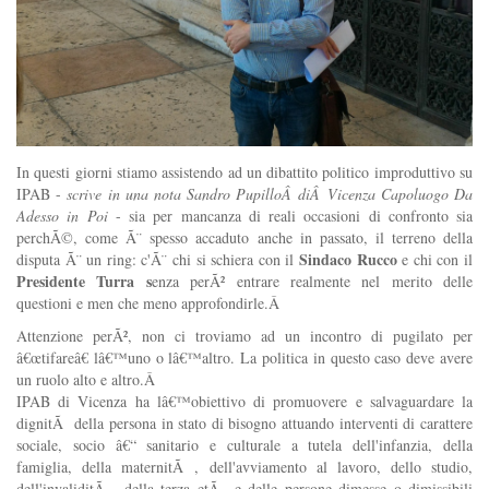
In questi giorni stiamo assistendo ad un dibattito politico improduttivo su
IPAB -
scrive in una nota Sandro PupilloÂ diÂ Vicenza Capoluogo Da
Adesso in Poi
- sia per mancanza di reali occasioni di confronto sia
perchÃ©, come Ã¨ spesso accaduto anche in passato, il terreno della
Sindaco Rucco
disputa Ã¨ un ring: c'Ã¨ chi si schiera con il
e chi con il
Presidente Turra s
enza perÃ² entrare realmente nel merito delle
questioni e men che meno approfondirle.Â
Attenzione perÃ², non ci troviamo ad un incontro di pugilato per
â€œtifareâ€ lâ€™uno o lâ€™altro. La politica in questo caso deve avere
un ruolo alto e altro.Â
IPAB di Vicenza ha lâ€™obiettivo di promuovere e salvaguardare la
dignitÃ della persona in stato di bisogno attuando interventi di carattere
sociale, socio â€“ sanitario e culturale a tutela dell'infanzia, della
famiglia, della maternitÃ , dell'avviamento al lavoro, dello studio,
dell'invaliditÃ , della terza etÃ e delle persone dimesse o dimissibili