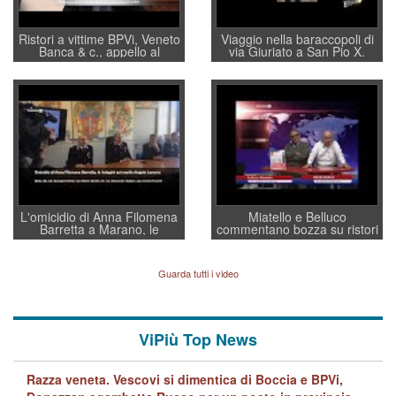
Ristori a vittime BPVi, Veneto
Viaggio nella baraccopoli di
Banca & c., appello al
via Giuriato a San Pio X.
sottosegretario Alessio
Vicenza ai Vicentini: “faremo
Villarosa: per mettere ordine
un regalo di Natale ai
convochi con Di Maio CNCU
residenti”
a supporto della cabina di
regia al Mef
L'omicidio di Anna Filomena
Miatello e Belluco
Barretta a Marano, le
commentano bozza su ristori
indagini dei carabinieri di
BPVi e Veneto Banca
Vicenza sul marito Angelo
Lavarra: più avvincenti di
Guarda tutti i video
quelle di... Barbara D'Urso
ViPiù Top News
Razza veneta. Vescovi si dimentica di Boccia e BPVi,