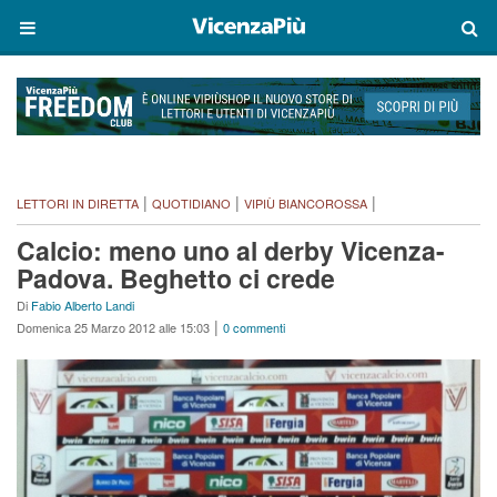
|
|
|
LETTORI IN DIRETTA
QUOTIDIANO
VIPIÙ BIANCOROSSA
Calcio: meno uno al derby Vicenza-
Padova. Beghetto ci crede
Di
Fabio Alberto Landi
|
Domenica 25 Marzo 2012 alle 15:03
0 commenti