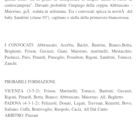
centrocampista". Davanti probabile l'impiego della coppia Abbruscato -
Maiorino, giÃ rodata in settimana. Tra i convocati spicca la novitÃ del
baby Sandrini (classe 93'), capitano e stella della primavera biancorossa.
I CONVOCATI: Abbruscato, Acerbis, Baclet, Bastrini, Bianco,Botta,
Brighenti, Frison, Gavazzi, Giani, Maiorino, martinelli, Mustacchio,
Paolucci, Paro, Pinardi, Pinsoglio, Possebon, Rigoni, Sandrini, Tonucci,
Zanchi.
PROBABILI FORMAZIONI:
VICENZA (3-5-2): Frison; Martinelli, Tonucci, Bastrini; Gavazzi,
Rigoni, Pinardi, Botta, Bianco; Abbruscato, Maiorino. All. Beghetto
PADOVA (4-3-1-2): Pelizzoli; Donati, Legati, Trevisan, Renzetti; Bovo,
Italiano, Cuffa; Bentivoglio; Ruopolo, Cacia. All Dal Canto
ARBITRO: Pinzani