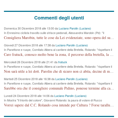
Commenti degli utenti
Domenica 30 Dicembre 2018 alle 13:00 da
Luciano Parolin (Luciano)
In Ennesimo ciclista travolto sulle strisce pedonali, Alessandra Marobin (Pd): "il
Comune si svegli"
Consigliera Marobin, tutte le cose da Lei evidenziate, sono opera del suo ex Assessore e compagno di Partito Antonio Marco Dalla Pozza Assessore alla "progettazione" di piste ciclabili e altre porcherie. A lui manderei il conto da saldare per incidenti e danni alle persone. E' ora che "finiamola." Avete perso rassegnatevi. qui IL SINDACO RUCCO NON C'ENTRA PER NIENTE. CAPITO!!!!!!!! Amen.
Giovedi 27 Dicembre 2018 alle 17:38 da
Luciano Parolin (Luciano)
In Panettone e ruspe, Comitato Albera al cantiere della Bretella. Rolando: "rispettare il
cronoprogramma"
Caro fratuck, conosco molto bene la zona, il percorso della bretella, la situazione dei cittadini, abito in Viale Trento. A partire dal 2003 ho partecipato al Comitato di Maddalene pro bretella, e a riunioni propositive per apportare modifiche al progetto. Numerose mie foto del territorio sono arrivate a Roma, altri miei interventi (non graditi dalla Sx) sono stati pubblicati dal GdV, assieme ad altri come Ciro Asproso, ora favorevole alla bretella. Ho partecipato alla raccolta firme per la chiusura della strada x 5 giorni eseguita dal Sindaco Hullwech per sforamento 180 Micro/g. Pertanto come impegno per la tematica sono apposto con la coscienza. Ora il Progetto è partito, fine! Voglio dire che la nuova Giunta "comunale" non c'entra più. L'opera sarà "malauguratamente" eseguita, ma non con il mio placet. Il Consigliere Comunale dovrebbe capire che la campagna elettorale è finita, con buona pace di tutti. Quello che invece dovrebbe interessare è la proprietà della strada, dall'uscita autostradale Ovest, sino alla Rotatoria dell'Albara, vi sono tre possessori: Autostrade SpA; La Provincia, il Comune. Come la mettiamo per il futuro ? I costi, da 50 sono saliti a 100 milioni di € come dire 20 milioni a KM (!) da non credere. Comunque si farà. Ma nessuno canti Vittoria, anzi meglio non farne un ulteriore fatto "partitico" per questioni elettorali o di seggio. Se mi manda la sua mail, sono disponibile ad inviare i documenti e le foto sopra descritte. Con ossequi, Luciano Parolin
Mercoledi 26 Dicembre 2018 alle 21:41 da
fratuck
In Panettone e ruspe, Comitato Albera al cantiere della Bretella. Rolando: "rispettare il
cronoprogramma"
Non sarà utile a lei dott. Parolin che di sicuro non ci abita, decine di migliaia di TIR, automobili e padroncini che passano quotidianamente per una strada appena rotabile, non è più possibile stendere i panni, attraversare la strada senza rischiare la morte, le case stanno crepando, i tempi sono cambiati e la bretella non passerà assolutamente per maddalene (ma cosa sta a dire?!), dia invece responsabilità a chi ha costruito tagliando la strada che doveva invece terminare a isola vicentina e non al moracchino lasciando Motta di Costabissara ancora in panne di traffico. I tempi sono cambiati dottore e se l'anagrafe della vita stagna nell'essere umano impressioni conservatrici, la società non le considera perchè va avanti, si industrializza e ha bisogno di infrastrutture e di sviluppo. Ultima considerazione, se è geloso di Rolando perchè vede in lui solo campagne politiche mentre si difendono i SOLI diritti dei cittadini, la preghiamo faccia considerazioni più appropriate. Saluti e complimenti per i suoi scritti.
Martedi 25 Dicembre 2018 alle 16:38 da
Luciano Parolin (Luciano)
In Panettone e ruspe, Comitato Albera al cantiere della Bretella. Rolando: "rispettare il
cronoprogramma"
Sarebbe ora che il consigliere comunale Pidino, ponesse termine alla campagna elettorale nel territorio del suo seggio Villaggio del Sole. La tiraca è iniziata, distruggerà 6 km di prateria ovest della città, ricca di fonti e sorgenti d'acqua. I cittadini di Maddalene non avranno più Pace la notte. Molta colpa per la costruzione di questa Strada è proprio del signor Rolando,dei suoi gazebo mobili e che vuol far passare questa opera VANDALICA come progetto "utile" a chi ? Non è cosa seria sig. Rolando!
Lunedi 24 Dicembre 2018 alle 14:06 da
Luciano Parolin (Luciano)
In Mostra "Il trionfo del colore", Giovanni Rolando: la paura di volare di Rucco
Vorrei sapere dal C.C. Rolando cosa intende per Cultura ? Forse tarallucci, vino e sagre, o spaghetti tricolori del PD ? Il continuo (s)parlare della mostra a Palazzo Chiericati caro consigliere DANNEGGIA FORTEMENTE l'immagine della città TUTTA e fa deviare i consensi che in RUSSIA (badi bene ex U.R.S.S.) sono ECCELLENTI. A livello artistico l'evento è di alta Valenza culturale, COMPITO di Tutta la Cittadinanza fare il possibile per propagandare l'iniziativa senza farne UN CASO PARTITICO come fa Lei da sempre. Meno Gazebo + Partecipazione! E così sia. Amen.