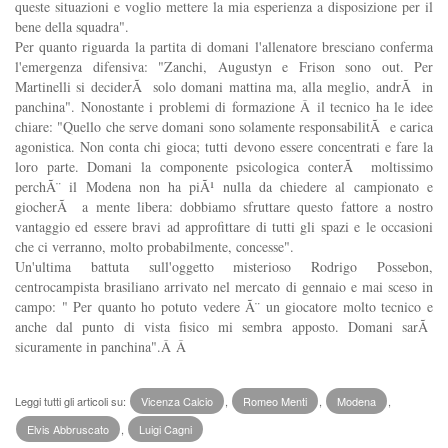
queste situazioni e voglio mettere la mia esperienza a disposizione per il
bene della squadra".
Per quanto riguarda la partita di domani l'allenatore bresciano conferma
l'emergenza difensiva: "Zanchi, Augustyn e Frison sono out. Per
Martinelli si deciderÃ solo domani mattina ma, alla meglio, andrÃ in
panchina". Nonostante i problemi di formazione Â il tecnico ha le idee
chiare: "Quello che serve domani sono solamente responsabilitÃ e carica
agonistica. Non conta chi gioca; tutti devono essere concentrati e fare la
loro parte. Domani la componente psicologica conterÃ moltissimo
perchÃ¨ il Modena non ha piÃ¹ nulla da chiedere al campionato e
giocherÃ a mente libera: dobbiamo sfruttare questo fattore a nostro
vantaggio ed essere bravi ad approfittare di tutti gli spazi e le occasioni
che ci verranno, molto probabilmente, concesse".
Un'ultima battuta sull'oggetto misterioso Rodrigo Possebon,
centrocampista brasiliano arrivato nel mercato di gennaio e mai sceso in
campo: " Per quanto ho potuto vedere Ã¨ un giocatore molto tecnico e
anche dal punto di vista fisico mi sembra apposto. Domani sarÃ
sicuramente in panchina".Â Â
Leggi tutti gli articoli su:
Vicenza Calcio
,
Romeo Menti
,
Modena
,
Elvis Abbruscato
,
Luigi Cagni