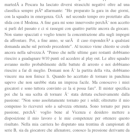
martedÃ­ a Pescara ha lasciato diversi strascichi negativi oltre ad una
classifica sempre piÃº allarmante: "Ho preparato la gara in due giorni,
con la squadra in emergenza. GiÃ nel secondo tempo ero proiettato alla
sfida con il Modena. A fine gara mi sono innervosito perchÃ¨ non accetto
si parli del passato e ci si rassegni con quattro partite ancora da giocare.
Non siamo spacciati e voglio tenere la concentrazione alta sugli impegni
da affrontare. Poi, a fine anno, se sarÃ il caso risponderÃ² a qualsiasi
domanda anche sul periodo precedente". Al tecnico viene chiesto se crede
ancora nella salvezza:Â "Penso che nelle ultime gare restanti dobbiamo
riuscire a guadagnare 9/10 punti ed accedere al play out. Le altre squadre
avranno molto probabilmente delle battute di arresto e noi dobbiamo
riuscire a far di meglio. Domani non Ã¨ la partita della vita, dobbiamo
vincere ma non finisce li. Quando ho accettato di tornare in panchina
sapevo che non sarebbe stata un impresa facile. Ma conoscevo i miei
giocatori e sono tuttora convinto ce la si possa fare". Il mister specifica
poi che la sua scelta di tornare Ã¨ stata dettata esclusivamente dalla
passione: "Non sono assolutamente tornato per i soldi; oltretutto il mio
compenso lo riceverei solo a salvezza ottenuta. Sono tornato per pura
passione, perchÃ¨ voglio bene al Vicenza e desidero mettere a
disposizione il mio lavoro e le mie competenze per ottenere questo
risultato. Nella mia carriera ho disputato una trentina di campionati di
serie B, sia da giocatore che allenatore, conosco la pressione derivante da