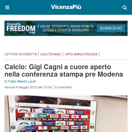
|
|
|
LETTORI IN DIRETTA
QUOTIDIANO
VIPIÙ BIANCOROSSA
Calcio: Gigi Cagni a cuore aperto
nella conferenza stampa pre Modena
Di
Fabio Alberto Landi
|
Venerdi 4 Maggio 2012 alle 15:04
0 commenti