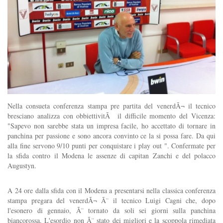
Nella consueta conferenza stampa pre partita del venerdÃ¬ il tecnico
bresciano analizza con obbiettivitÃ il difficile momento del Vicenza:
"Sapevo non sarebbe stata un impresa facile, ho accettato di tornare in
panchina per passione e sono ancora convinto ce la si possa fare. Da qui
alla fine servono 9/10 punti per conquistare i play out ". Confermate per
la sfida contro il Modena le assenze di capitan Zanchi e del polacco
Augustyn.
A 24 ore dalla sfida con il Modena a presentarsi nella classica conferenza
stampa pregara del venerdÃ¬ Ã¨ il tecnico Luigi Cagni che, dopo
l'esonero di gennaio, Ã¨ tornato da soli sei giorni sulla panchina
biancorossa. L'esordio non Ã¨ stato dei migliori e la scoppola rimediata