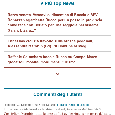
ViPiù Top News
Razza veneta. Vescovi si dimentica di Boccia e BPVi,
Donazzan sgambetta Rucco per un posto in provincia
come fece con Berlato per una seggiola nel sistema
Galan. E Zaia...?
Ennesimo ciclista travolto sulle strisce pedonali,
Alessandra Marobin (Pd): "il Comune si svegli"
Raffaele Colombara boccia Rucco su Campo Marzo,
giocattoli, mostre, monumenti, turismo
Commenti degli utenti
Domenica 30 Dicembre 2018 alle 13:00 da
Luciano Parolin (Luciano)
In Ennesimo ciclista travolto sulle strisce pedonali, Alessandra Marobin (Pd): "il
Comune si svegli"
Consigliera Marobin, tutte le cose da Lei evidenziate, sono opera del suo ex Assessore e compagno di Partito Antonio Marco Dalla Pozza Assessore alla "progettazione" di piste ciclabili e altre porcherie. A lui manderei il conto da saldare per incidenti e danni alle persone. E' ora che "finiamola." Avete perso rassegnatevi. qui IL SINDACO RUCCO NON C'ENTRA PER NIENTE. CAPITO!!!!!!!! Amen.