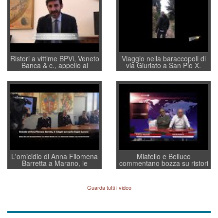
Ristori a vittime BPVi, Veneto
Viaggio nella baraccopoli di
Banca & c., appello al
via Giuriato a San Pio X.
sottosegretario Alessio
Vicenza ai Vicentini: “faremo
Villarosa: per mettere ordine
un regalo di Natale ai
convochi con Di Maio CNCU
residenti”
a supporto della cabina di
regia al Mef
L'omicidio di Anna Filomena
Miatello e Belluco
Barretta a Marano, le
commentano bozza su ristori
indagini dei carabinieri di
BPVi e Veneto Banca
Vicenza sul marito Angelo
Lavarra: più avvincenti di
Guarda tutti i video
quelle di... Barbara D'Urso