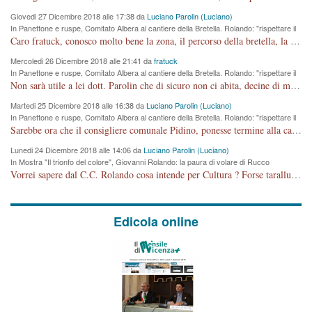
Giovedi 27 Dicembre 2018 alle 17:38 da
Luciano Parolin (Luciano)
In Panettone e ruspe, Comitato Albera al cantiere della Bretella. Rolando: "rispettare il
cronoprogramma"
Caro fratuck, conosco molto bene la zona, il percorso della bretella, la situazione dei cittadini, abito in Viale Trento. A partire dal 2003 ho partecipato al Comitato di Maddalene pro bretella, e a riunioni propositive per apportare modifiche al progetto. Numerose mie foto del territorio sono arrivate a Roma, altri miei interventi (non graditi dalla Sx) sono stati pubblicati dal GdV, assieme ad altri come Ciro Asproso, ora favorevole alla bretella. Ho partecipato alla raccolta firme per la chiusura della strada x 5 giorni eseguita dal Sindaco Hullwech per sforamento 180 Micro/g. Pertanto come impegno per la tematica sono apposto con la coscienza. Ora il Progetto è partito, fine! Voglio dire che la nuova Giunta "comunale" non c'entra più. L'opera sarà "malauguratamente" eseguita, ma non con il mio placet. Il Consigliere Comunale dovrebbe capire che la campagna elettorale è finita, con buona pace di tutti. Quello che invece dovrebbe interessare è la proprietà della strada, dall'uscita autostradale Ovest, sino alla Rotatoria dell'Albara, vi sono tre possessori: Autostrade SpA; La Provincia, il Comune. Come la mettiamo per il futuro ? I costi, da 50 sono saliti a 100 milioni di € come dire 20 milioni a KM (!) da non credere. Comunque si farà. Ma nessuno canti Vittoria, anzi meglio non farne un ulteriore fatto "partitico" per questioni elettorali o di seggio. Se mi manda la sua mail, sono disponibile ad inviare i documenti e le foto sopra descritte. Con ossequi, Luciano Parolin
Mercoledi 26 Dicembre 2018 alle 21:41 da
fratuck
In Panettone e ruspe, Comitato Albera al cantiere della Bretella. Rolando: "rispettare il
cronoprogramma"
Non sarà utile a lei dott. Parolin che di sicuro non ci abita, decine di migliaia di TIR, automobili e padroncini che passano quotidianamente per una strada appena rotabile, non è più possibile stendere i panni, attraversare la strada senza rischiare la morte, le case stanno crepando, i tempi sono cambiati e la bretella non passerà assolutamente per maddalene (ma cosa sta a dire?!), dia invece responsabilità a chi ha costruito tagliando la strada che doveva invece terminare a isola vicentina e non al moracchino lasciando Motta di Costabissara ancora in panne di traffico. I tempi sono cambiati dottore e se l'anagrafe della vita stagna nell'essere umano impressioni conservatrici, la società non le considera perchè va avanti, si industrializza e ha bisogno di infrastrutture e di sviluppo. Ultima considerazione, se è geloso di Rolando perchè vede in lui solo campagne politiche mentre si difendono i SOLI diritti dei cittadini, la preghiamo faccia considerazioni più appropriate. Saluti e complimenti per i suoi scritti.
Martedi 25 Dicembre 2018 alle 16:38 da
Luciano Parolin (Luciano)
In Panettone e ruspe, Comitato Albera al cantiere della Bretella. Rolando: "rispettare il
cronoprogramma"
Sarebbe ora che il consigliere comunale Pidino, ponesse termine alla campagna elettorale nel territorio del suo seggio Villaggio del Sole. La tiraca è iniziata, distruggerà 6 km di prateria ovest della città, ricca di fonti e sorgenti d'acqua. I cittadini di Maddalene non avranno più Pace la notte. Molta colpa per la costruzione di questa Strada è proprio del signor Rolando,dei suoi gazebo mobili e che vuol far passare questa opera VANDALICA come progetto "utile" a chi ? Non è cosa seria sig. Rolando!
Lunedi 24 Dicembre 2018 alle 14:06 da
Luciano Parolin (Luciano)
In Mostra "Il trionfo del colore", Giovanni Rolando: la paura di volare di Rucco
Vorrei sapere dal C.C. Rolando cosa intende per Cultura ? Forse tarallucci, vino e sagre, o spaghetti tricolori del PD ? Il continuo (s)parlare della mostra a Palazzo Chiericati caro consigliere DANNEGGIA FORTEMENTE l'immagine della città TUTTA e fa deviare i consensi che in RUSSIA (badi bene ex U.R.S.S.) sono ECCELLENTI. A livello artistico l'evento è di alta Valenza culturale, COMPITO di Tutta la Cittadinanza fare il possibile per propagandare l'iniziativa senza farne UN CASO PARTITICO come fa Lei da sempre. Meno Gazebo + Partecipazione! E così sia. Amen.
Edicola online