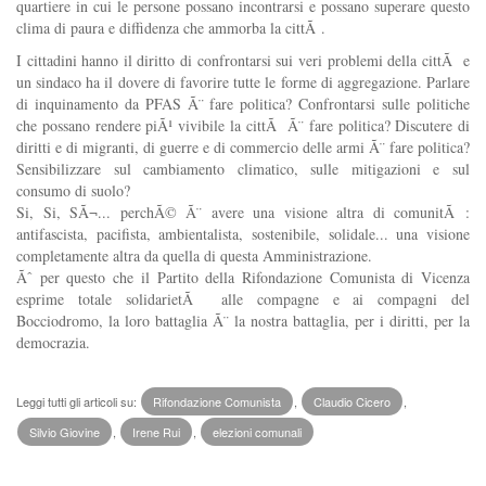
quartiere in cui le persone possano incontrarsi e possano superare questo
clima di paura e diffidenza che ammorba la cittÃ .
I cittadini hanno il diritto di confrontarsi sui veri problemi della cittÃ e
un sindaco ha il dovere di favorire tutte le forme di aggregazione. Parlare
di inquinamento da PFAS Ã¨ fare politica? Confrontarsi sulle politiche
che possano rendere piÃ¹ vivibile la cittÃ Ã¨ fare politica? Discutere di
diritti e di migranti, di guerre e di commercio delle armi Ã¨ fare politica?
Sensibilizzare sul cambiamento climatico, sulle mitigazioni e sul
consumo di suolo?
Si, Si, SÃ¬... perchÃ© Ã¨ avere una visione altra di comunitÃ :
antifascista, pacifista, ambientalista, sostenibile, solidale... una visione
completamente altra da quella di questa Amministrazione.
Ãˆ per questo che il Partito della Rifondazione Comunista di Vicenza
esprime totale solidarietÃ alle compagne e ai compagni del
Bocciodromo, la loro battaglia Ã¨ la nostra battaglia, per i diritti, per la
democrazia.
Leggi tutti gli articoli su:
Rifondazione Comunista
,
Claudio Cicero
,
Silvio Giovine
,
Irene Rui
,
elezioni comunali