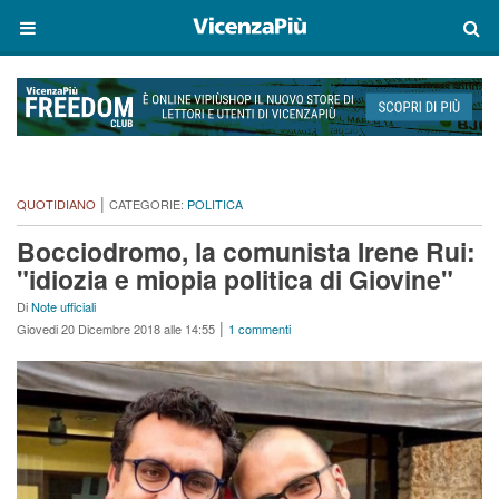
|
QUOTIDIANO
CATEGORIE:
POLITICA
Bocciodromo, la comunista Irene Rui:
"idiozia e miopia politica di Giovine"
Di
Note ufficiali
|
Giovedi 20 Dicembre 2018 alle 14:55
1 commenti