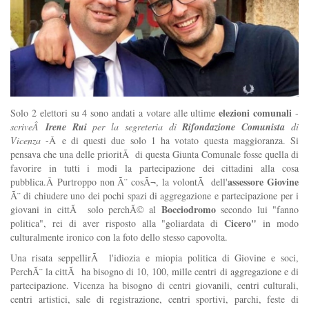
elezioni comunali
Solo 2 elettori su 4 sono andati a votare alle ultime
-
scriveÂ
Irene Rui
per la segreteria di
Rifondazione Comunista
di
Vicenza
-Â
e di questi due solo 1 ha votato questa maggioranza. Si
pensava che una delle prioritÃ di questa Giunta Comunale fosse quella di
favorire in tutti i modi la partecipazione dei cittadini alla cosa
assessore Giovine
pubblica.Â
Purtroppo non Ã¨ cosÃ¬, la volontÃ dell'
Ã¨ di chiudere uno dei pochi spazi di aggregazione e partecipazione per i
Bocciodromo
giovani in cittÃ solo perchÃ© al
secondo lui "fanno
Cicero"
politica", rei di aver risposto alla "goliardata di
in modo
culturalmente ironico con la foto dello stesso capovolta.
Una risata seppellirÃ l'idiozia e miopia politica di Giovine e soci,
PerchÃ¨ la cittÃ ha bisogno di 10, 100, mille centri di aggregazione e di
partecipazione. Vicenza ha bisogno di centri giovanili, centri culturali,
centri artistici, sale di registrazione, centri sportivi, parchi, feste di