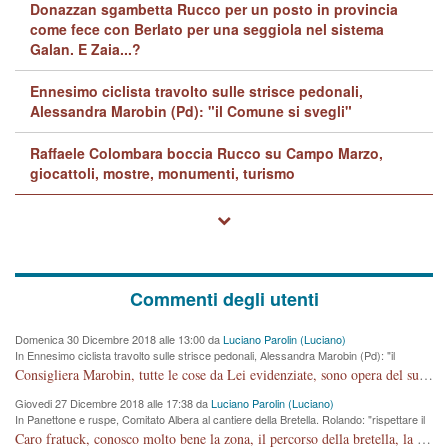
Donazzan sgambetta Rucco per un posto in provincia
come fece con Berlato per una seggiola nel sistema
Galan. E Zaia...?
Ennesimo ciclista travolto sulle strisce pedonali,
Alessandra Marobin (Pd): "il Comune si svegli"
Raffaele Colombara boccia Rucco su Campo Marzo,
giocattoli, mostre, monumenti, turismo
Commenti degli utenti
Domenica 30 Dicembre 2018 alle 13:00 da
Luciano Parolin (Luciano)
In Ennesimo ciclista travolto sulle strisce pedonali, Alessandra Marobin (Pd): "il
Comune si svegli"
Consigliera Marobin, tutte le cose da Lei evidenziate, sono opera del suo ex Assessore e compagno di Partito Antonio Marco Dalla Pozza Assessore alla "progettazione" di piste ciclabili e altre porcherie. A lui manderei il conto da saldare per incidenti e danni alle persone. E' ora che "finiamola." Avete perso rassegnatevi. qui IL SINDACO RUCCO NON C'ENTRA PER NIENTE. CAPITO!!!!!!!! Amen.
Giovedi 27 Dicembre 2018 alle 17:38 da
Luciano Parolin (Luciano)
In Panettone e ruspe, Comitato Albera al cantiere della Bretella. Rolando: "rispettare il
cronoprogramma"
Caro fratuck, conosco molto bene la zona, il percorso della bretella, la situazione dei cittadini, abito in Viale Trento. A partire dal 2003 ho partecipato al Comitato di Maddalene pro bretella, e a riunioni propositive per apportare modifiche al progetto. Numerose mie foto del territorio sono arrivate a Roma, altri miei interventi (non graditi dalla Sx) sono stati pubblicati dal GdV, assieme ad altri come Ciro Asproso, ora favorevole alla bretella. Ho partecipato alla raccolta firme per la chiusura della strada x 5 giorni eseguita dal Sindaco Hullwech per sforamento 180 Micro/g. Pertanto come impegno per la tematica sono apposto con la coscienza. Ora il Progetto è partito, fine! Voglio dire che la nuova Giunta "comunale" non c'entra più. L'opera sarà "malauguratamente" eseguita, ma non con il mio placet. Il Consigliere Comunale dovrebbe capire che la campagna elettorale è finita, con buona pace di tutti. Quello che invece dovrebbe interessare è la proprietà della strada, dall'uscita autostradale Ovest, sino alla Rotatoria dell'Albara, vi sono tre possessori: Autostrade SpA; La Provincia, il Comune. Come la mettiamo per il futuro ? I costi, da 50 sono saliti a 100 milioni di € come dire 20 milioni a KM (!) da non credere. Comunque si farà. Ma nessuno canti Vittoria, anzi meglio non farne un ulteriore fatto "partitico" per questioni elettorali o di seggio. Se mi manda la sua mail, sono disponibile ad inviare i documenti e le foto sopra descritte. Con ossequi, Luciano Parolin