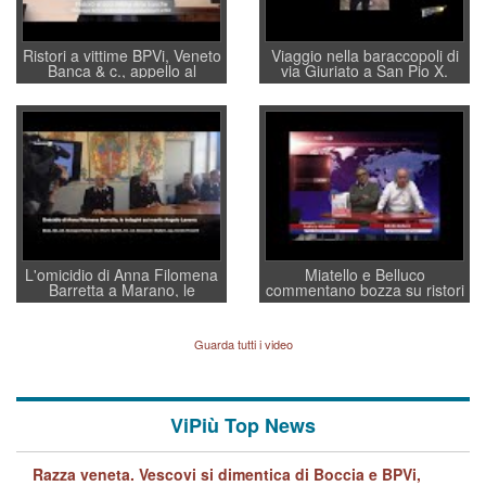
Ristori a vittime BPVi, Veneto
Viaggio nella baraccopoli di
Banca & c., appello al
via Giuriato a San Pio X.
sottosegretario Alessio
Vicenza ai Vicentini: “faremo
Villarosa: per mettere ordine
un regalo di Natale ai
convochi con Di Maio CNCU
residenti”
a supporto della cabina di
regia al Mef
L'omicidio di Anna Filomena
Miatello e Belluco
Barretta a Marano, le
commentano bozza su ristori
indagini dei carabinieri di
BPVi e Veneto Banca
Vicenza sul marito Angelo
Lavarra: più avvincenti di
Guarda tutti i video
quelle di... Barbara D'Urso
ViPiù Top News
Razza veneta. Vescovi si dimentica di Boccia e BPVi,