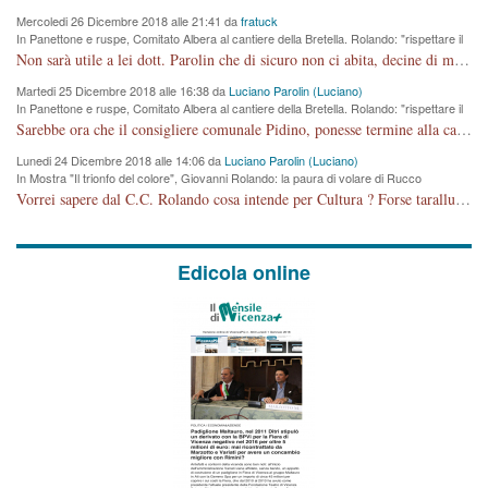
Mercoledi 26 Dicembre 2018 alle 21:41 da
fratuck
In Panettone e ruspe, Comitato Albera al cantiere della Bretella. Rolando: "rispettare il
cronoprogramma"
Non sarà utile a lei dott. Parolin che di sicuro non ci abita, decine di migliaia di TIR, automobili e padroncini che passano quotidianamente per una strada appena rotabile, non è più possibile stendere i panni, attraversare la strada senza rischiare la morte, le case stanno crepando, i tempi sono cambiati e la bretella non passerà assolutamente per maddalene (ma cosa sta a dire?!), dia invece responsabilità a chi ha costruito tagliando la strada che doveva invece terminare a isola vicentina e non al moracchino lasciando Motta di Costabissara ancora in panne di traffico. I tempi sono cambiati dottore e se l'anagrafe della vita stagna nell'essere umano impressioni conservatrici, la società non le considera perchè va avanti, si industrializza e ha bisogno di infrastrutture e di sviluppo. Ultima considerazione, se è geloso di Rolando perchè vede in lui solo campagne politiche mentre si difendono i SOLI diritti dei cittadini, la preghiamo faccia considerazioni più appropriate. Saluti e complimenti per i suoi scritti.
Martedi 25 Dicembre 2018 alle 16:38 da
Luciano Parolin (Luciano)
In Panettone e ruspe, Comitato Albera al cantiere della Bretella. Rolando: "rispettare il
cronoprogramma"
Sarebbe ora che il consigliere comunale Pidino, ponesse termine alla campagna elettorale nel territorio del suo seggio Villaggio del Sole. La tiraca è iniziata, distruggerà 6 km di prateria ovest della città, ricca di fonti e sorgenti d'acqua. I cittadini di Maddalene non avranno più Pace la notte. Molta colpa per la costruzione di questa Strada è proprio del signor Rolando,dei suoi gazebo mobili e che vuol far passare questa opera VANDALICA come progetto "utile" a chi ? Non è cosa seria sig. Rolando!
Lunedi 24 Dicembre 2018 alle 14:06 da
Luciano Parolin (Luciano)
In Mostra "Il trionfo del colore", Giovanni Rolando: la paura di volare di Rucco
Vorrei sapere dal C.C. Rolando cosa intende per Cultura ? Forse tarallucci, vino e sagre, o spaghetti tricolori del PD ? Il continuo (s)parlare della mostra a Palazzo Chiericati caro consigliere DANNEGGIA FORTEMENTE l'immagine della città TUTTA e fa deviare i consensi che in RUSSIA (badi bene ex U.R.S.S.) sono ECCELLENTI. A livello artistico l'evento è di alta Valenza culturale, COMPITO di Tutta la Cittadinanza fare il possibile per propagandare l'iniziativa senza farne UN CASO PARTITICO come fa Lei da sempre. Meno Gazebo + Partecipazione! E così sia. Amen.
Edicola online