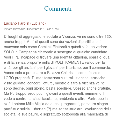
Commenti
Luciano Parolin (Luciano)
Inviato Giovedi 20 Dicembre 2018 alle 16:56
Di luoghi di aggregazione sociale a Vicenza, ve ne sono oltre 120,
anche troppi! Molti di questi sono derivazioni di partiti che si
muovono solo come Comitati Elettorali e quindi si fanno vedere
SOLO in Campagna elettorale a sostegno di qualche candidato.
Vedi il PD incapace di trovare una Identità cittadina, spara di qua
e di là, senza proporre nulla di POLITICAMENTE valido per la
città, per gli anziani, per i giovani, per il turismo, per il commercio.
Vanno solo a protestare a Palazzo Chiericati, come fosse di
LORO proprietà. Di manifestazioni culturali, storiche, artistiche,
visite guidate, concerti, letture, mostre e altro a Vicenza ve ne
sono decine, ogni giorno, basta scegliere. Spesso anche gratuite.
Ma Purtroppo vedo pochi giovani a questi eventi, nemmeno li
vedo a confrontarsi sul fascismo, ambiente o altro. Purtroppo la
sx è Lontana Mille Miglia da questi programmi, persa tra slogan
pacifisti e solidali, libertari (?) ma senza studiare l'evoluzione della
società, le sue paure, e soprattutto sottoposta alla mancanza di