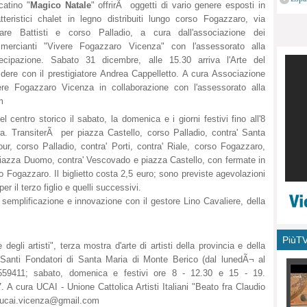
catino "
Magico Natale
" offrirÃ oggetti di vario genere esposti in
monu
tteristici chalet in legno distribuiti lungo corso Fogazzaro, via
are Battisti e corso Palladio, a cura dall'associazione dei
mercianti "Vivere Fogazzaro Vicenza" con l'assessorato alla
tecipazione. Sabato 31 dicembre, alle 15.30 arriva l'Arte del
idere con il prestigiatore Andrea Cappelletto. A cura Associazione
ere Fogazzaro Vicenza in collaborazione con l'assessorato alla
m
 centro storico il sabato, la domenica e i giorni festivi fino all'8
a. TransiterÃ per piazza Castello, corso Palladio, contra' Santa
ur, corso Palladio, contra' Porti, contra' Riale, corso Fogazzaro,
, piazza Duomo, contra' Vescovado e piazza Castello, con fermate in
o Fogazzaro. Il biglietto costa 2,5 euro; sono previste agevolazioni
r il terzo figlio e quelli successivi.
la semplificazione e innovazione con il gestore Lino Cavaliere, della
PiùT
gli artisti", terza mostra d'arte di artisti della provincia e della
 Santi Fondatori di Santa Maria di Monte Berico (dal lunedÃ¬ al
59411; sabato, domenica e festivi ore 8 - 12.30 e 15 - 19.
 A cura UCAI - Unione Cattolica Artisti Italiani "Beato fra Claudio
ucai.vicenza@gmail.com