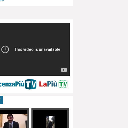
menti, turismo
V