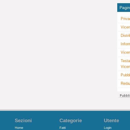
Pagi
Priva
Vicen
Distr
Infor
Vicen
Testa
Vice
Pubbl
Reda
Sezioni
Categorie
Utente
Home
Fatti
Login