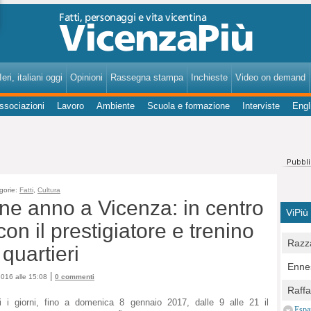
VicenzaPiù - Notizie, Inchieste, Analisi su Vicenza e provincia
eri, italiani oggi
Opinioni
Rassegna stampa
Inchieste
Video on demand
ssociazioni
Lavoro
Ambiente
Scuola e formazione
Interviste
Engl
gorie:
Fatti
,
Cultura
ine anno a Vicenza: in centro
ViPiù
on il prestigiatore e trenino
Razza
 quartieri
Bocc
Ennes
per u
|
016 alle 15:08
0 commenti
pedon
Berla
Raff
Comun
ti i giorni, fino a domenica 8 gennaio 2017, dalle 9 alle 21 il
E Zai
Campo
Espa