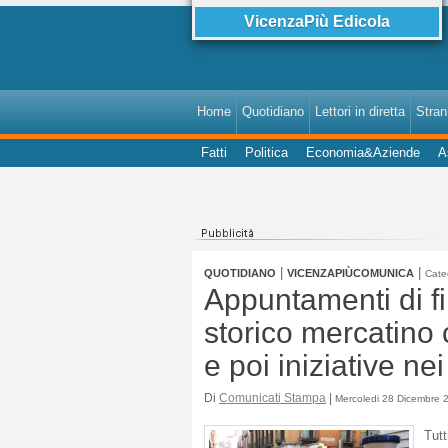
VicenzaPiù Edicola
Home
Quotidiano
Lettori in diretta
StranI
Fatti
Politica
Economia&Aziende
A
|
|
QUOTIDIANO
VICENZAPIÙCOMUNICA
Cate
Appuntamenti di f
storico mercatino c
e poi iniziative nei
Di
Comunicati Stampa
|
Mercoledi 28 Dicembre 2
Tut