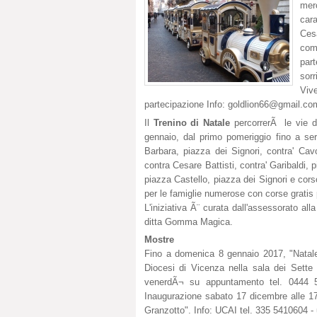
mer
cara
Ces
com
par
sorr
Viv
partecipazione Info:
goldlion66@gmail.co
Il
Trenino di Natale
percorrerÃ le vie del
gennaio, dal primo pomeriggio fino a ser
Barbara, piazza dei Signori, contra' Cavo
contra Cesare Battisti, contra' Garibaldi
piazza Castello, piazza dei Signori e cors
per le famiglie numerose con corse gratis pe
L'iniziativa Ã¨ curata dall'assessorato al
ditta Gomma Magica.
Mostre
Fino a domenica 8 gennaio 2017, "Natale de
Diocesi di Vicenza nella sala dei Sette
venerdÃ¬ su appuntamento tel. 0444 5
Inaugurazione sabato 17 dicembre alle 17.
Granzotto". Info: UCAI tel. 335 5410604 -