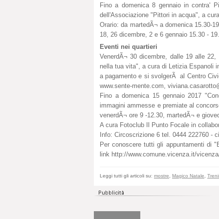
Fino a domenica 8 gennaio in contra' Pia
dell'Associazione "Pittori in acqua", a cura 
Orario: da martedÃ¬ a domenica 15.30-19
18, 26 dicembre, 2 e 6 gennaio 15.30 - 19
Eventi nei quartieri
VenerdÃ¬ 30 dicembre, dalle 19 alle 22, "
nella tua vita", a cura di Letizia Espanoli 
a pagamento e si svolgerÃ al Centro Civic
www.sente-mente.com,
viviana.casarott
Fino a domenica 15 gennaio 2017 "Conco
immagini ammesse e premiate al concorso 
venerdÃ¬ ore 9 -12.30, martedÃ¬ e giove
A cura Fotoclub Il Punto Focale in collabo
Info: Circoscrizione 6 tel. 0444 222760 -
c
Per conoscere tutti gli appuntamenti di 
link http://www.comune.vicenza.it/vicenz
Leggi tutti gli articoli su:
mostre
,
Magico Natale
,
Treni