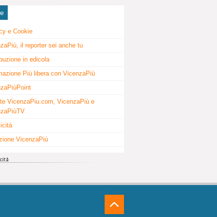
ne
cy e Cookie
zaPiù, il reporter sei anche tu
ibuzione in edicola
mazione Più libera con VicenzaPiù
zaPiùPoint
te VicenzaPiu.com, VicenzaPiù e
nzaPiùTV
icità
zione VicenzaPiù
⁁