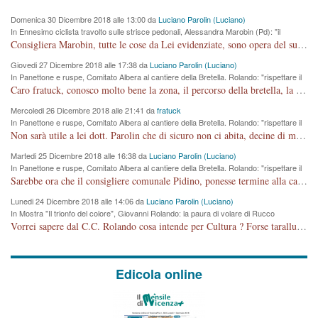
Domenica 30 Dicembre 2018 alle 13:00 da
Luciano Parolin (Luciano)
In Ennesimo ciclista travolto sulle strisce pedonali, Alessandra Marobin (Pd): "il
Comune si svegli"
Consigliera Marobin, tutte le cose da Lei evidenziate, sono opera del suo ex Assessore e compagno di Partito Antonio Marco Dalla Pozza Assessore alla "progettazione" di piste ciclabili e altre porcherie. A lui manderei il conto da saldare per incidenti e danni alle persone. E' ora che "finiamola." Avete perso rassegnatevi. qui IL SINDACO RUCCO NON C'ENTRA PER NIENTE. CAPITO!!!!!!!! Amen.
Giovedi 27 Dicembre 2018 alle 17:38 da
Luciano Parolin (Luciano)
In Panettone e ruspe, Comitato Albera al cantiere della Bretella. Rolando: "rispettare il
cronoprogramma"
Caro fratuck, conosco molto bene la zona, il percorso della bretella, la situazione dei cittadini, abito in Viale Trento. A partire dal 2003 ho partecipato al Comitato di Maddalene pro bretella, e a riunioni propositive per apportare modifiche al progetto. Numerose mie foto del territorio sono arrivate a Roma, altri miei interventi (non graditi dalla Sx) sono stati pubblicati dal GdV, assieme ad altri come Ciro Asproso, ora favorevole alla bretella. Ho partecipato alla raccolta firme per la chiusura della strada x 5 giorni eseguita dal Sindaco Hullwech per sforamento 180 Micro/g. Pertanto come impegno per la tematica sono apposto con la coscienza. Ora il Progetto è partito, fine! Voglio dire che la nuova Giunta "comunale" non c'entra più. L'opera sarà "malauguratamente" eseguita, ma non con il mio placet. Il Consigliere Comunale dovrebbe capire che la campagna elettorale è finita, con buona pace di tutti. Quello che invece dovrebbe interessare è la proprietà della strada, dall'uscita autostradale Ovest, sino alla Rotatoria dell'Albara, vi sono tre possessori: Autostrade SpA; La Provincia, il Comune. Come la mettiamo per il futuro ? I costi, da 50 sono saliti a 100 milioni di € come dire 20 milioni a KM (!) da non credere. Comunque si farà. Ma nessuno canti Vittoria, anzi meglio non farne un ulteriore fatto "partitico" per questioni elettorali o di seggio. Se mi manda la sua mail, sono disponibile ad inviare i documenti e le foto sopra descritte. Con ossequi, Luciano Parolin
Mercoledi 26 Dicembre 2018 alle 21:41 da
fratuck
In Panettone e ruspe, Comitato Albera al cantiere della Bretella. Rolando: "rispettare il
cronoprogramma"
Non sarà utile a lei dott. Parolin che di sicuro non ci abita, decine di migliaia di TIR, automobili e padroncini che passano quotidianamente per una strada appena rotabile, non è più possibile stendere i panni, attraversare la strada senza rischiare la morte, le case stanno crepando, i tempi sono cambiati e la bretella non passerà assolutamente per maddalene (ma cosa sta a dire?!), dia invece responsabilità a chi ha costruito tagliando la strada che doveva invece terminare a isola vicentina e non al moracchino lasciando Motta di Costabissara ancora in panne di traffico. I tempi sono cambiati dottore e se l'anagrafe della vita stagna nell'essere umano impressioni conservatrici, la società non le considera perchè va avanti, si industrializza e ha bisogno di infrastrutture e di sviluppo. Ultima considerazione, se è geloso di Rolando perchè vede in lui solo campagne politiche mentre si difendono i SOLI diritti dei cittadini, la preghiamo faccia considerazioni più appropriate. Saluti e complimenti per i suoi scritti.
Martedi 25 Dicembre 2018 alle 16:38 da
Luciano Parolin (Luciano)
In Panettone e ruspe, Comitato Albera al cantiere della Bretella. Rolando: "rispettare il
cronoprogramma"
Sarebbe ora che il consigliere comunale Pidino, ponesse termine alla campagna elettorale nel territorio del suo seggio Villaggio del Sole. La tiraca è iniziata, distruggerà 6 km di prateria ovest della città, ricca di fonti e sorgenti d'acqua. I cittadini di Maddalene non avranno più Pace la notte. Molta colpa per la costruzione di questa Strada è proprio del signor Rolando,dei suoi gazebo mobili e che vuol far passare questa opera VANDALICA come progetto "utile" a chi ? Non è cosa seria sig. Rolando!
Lunedi 24 Dicembre 2018 alle 14:06 da
Luciano Parolin (Luciano)
In Mostra "Il trionfo del colore", Giovanni Rolando: la paura di volare di Rucco
Vorrei sapere dal C.C. Rolando cosa intende per Cultura ? Forse tarallucci, vino e sagre, o spaghetti tricolori del PD ? Il continuo (s)parlare della mostra a Palazzo Chiericati caro consigliere DANNEGGIA FORTEMENTE l'immagine della città TUTTA e fa deviare i consensi che in RUSSIA (badi bene ex U.R.S.S.) sono ECCELLENTI. A livello artistico l'evento è di alta Valenza culturale, COMPITO di Tutta la Cittadinanza fare il possibile per propagandare l'iniziativa senza farne UN CASO PARTITICO come fa Lei da sempre. Meno Gazebo + Partecipazione! E così sia. Amen.
Edicola online