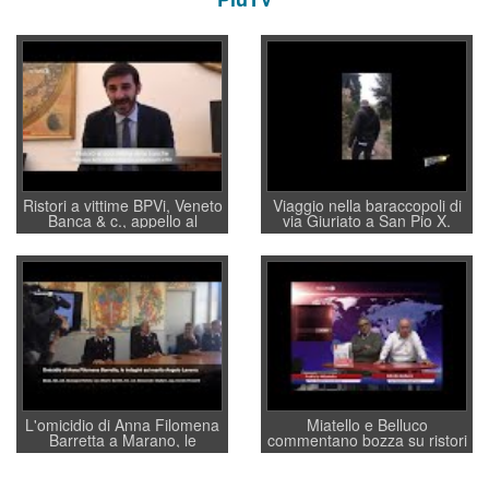
Ristori a vittime BPVi, Veneto
Viaggio nella baraccopoli di
Banca & c., appello al
via Giuriato a San Pio X.
sottosegretario Alessio
Vicenza ai Vicentini: “faremo
Villarosa: per mettere ordine
un regalo di Natale ai
convochi con Di Maio CNCU
residenti”
a supporto della cabina di
regia al Mef
L'omicidio di Anna Filomena
Miatello e Belluco
Barretta a Marano, le
commentano bozza su ristori
indagini dei carabinieri di
BPVi e Veneto Banca
Vicenza sul marito Angelo
Lavarra: più avvincenti di