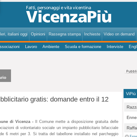
VicenzaPiù - Notizie, Inchieste, Analisi su Vicenza e provincia
eri, italiani oggi
Opinioni
Rassegna stampa
Inchieste
Video on demand
ssociazioni
Lavoro
Ambiente
Scuola e formazione
Interviste
Engl
ario
ViPiù
bblicitario gratis: domande entro il 12
Razza
Bocc
Ennes
per u
une di Vicenza -
Il Comune mette a disposizione gratuita delle
pedon
Berla
ciazioni di volontariato sociale un impianto pubblicitario bifacciale
Raff
Comun
de 6 metri per 3. Si tratta del tabellone installato nel parcheggio
E Zai
Campo
Espa