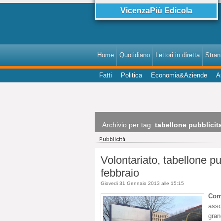
VicenzaPiù Edicola
Home
Quotidiano
Lettori in diretta
StranI
Fatti
Politica
Economia&Aziende
A
Archivio per tag:
tabellone pubblicit
Volontariato, tabellone pu
febbraio
Giovedi 31 Gennaio 2013 alle 15:15
Com
asso
gran