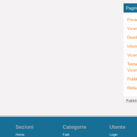
Pagi
Priva
Vicen
Distr
Infor
Vicen
Testa
Vice
Pubbl
Reda
Sezioni
Categorie
Utente
Home
Fatti
Login