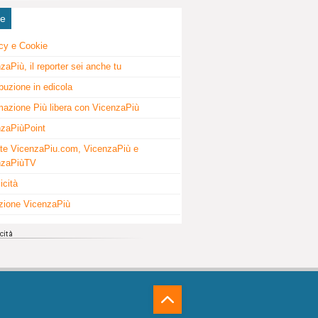
ne
cy e Cookie
zaPiù, il reporter sei anche tu
ibuzione in edicola
mazione Più libera con VicenzaPiù
zaPiùPoint
te VicenzaPiu.com, VicenzaPiù e
nzaPiùTV
icità
zione VicenzaPiù
⁁