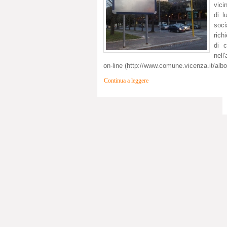
vici
di l
soc
rich
di 
nell
on-line (http://www.comune.vicenza.it/albo2
Continua a leggere