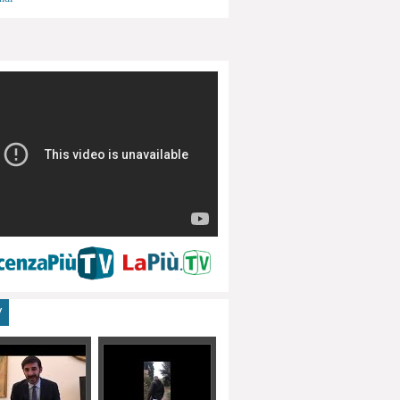
menti, turismo
V