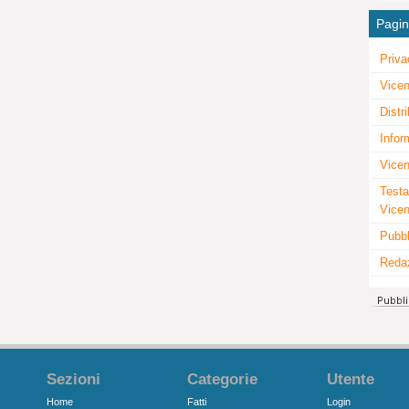
Pagi
Priva
Vicen
Distr
Infor
Vicen
Testa
Vice
Pubbl
Reda
Sezioni
Categorie
Utente
Home
Fatti
Login