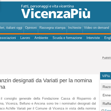
VicenzaPiù - Notizie, Inchieste, Analisi su Vicenza e provincia
eri, italiani oggi
Opinioni
Rassegna stampa
Inchieste
Video on demand
ssociazioni
Lavoro
Ambiente
Scuola e formazione
Interviste
Engl
ViPiù
nzin designati da Variati per la nomina
ona
Razza
Bocc
Ennes
per u
il consiglio generale della Fondazione Cassa di Risparmio di
pedon
Berla
na, Vicenza, Belluno e Ancona sono tre i nominativi designati dal
Raff
Comun
aco Achille Variati per il Comune di Vicenza in vista della nomina
E Zai
Campo
Espa