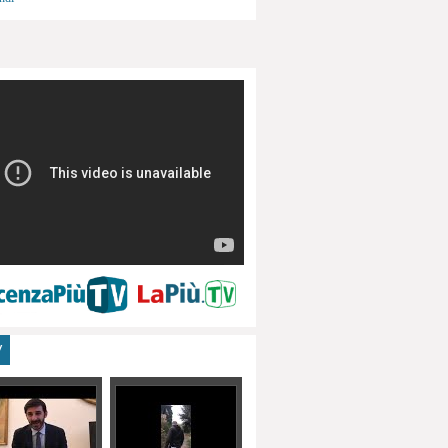
menti, turismo
V