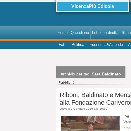
VicenzaPiù Edicola
Home
Quotidiano
Lettori in diretta
StranI
Fatti
Politica
Economia&Aziende
A
Archivio per tag:
Sara Baldinato
Riboni, Baldinato e Merca
alla Fondazione Cariver
Giovedi 7 Gennaio 2016 alle 16:50
Per 
Vero
sind