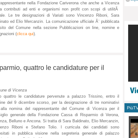
rappresentante nella Fondazione Cariverona che anche a Vicenza
monu
a contributi ad enti e organismi non profit con scopi di utilitÃ
ale. Le tre designazioni di Variati sono Vincenzo Riboni, Sara
inato ed Elio Mercanzin. La comunicazione ufficiale Ã¨ pubblicata
sito del Comune nella sezione Pubblicazioni on line, nomine e
gnazioni (
clicca qui
).
rmio, quattro le candidature per il
une di Vicenza
 quattro le candidature pervenute a palazzo Trissino, entro il
ine del 9 dicembre scorso, per la designazione di tre nominativi
PiùT
i alla nomina del rappresentante del Comune di Vicenza per il
iglio generale della Fondazione Cassa di Risparmio di Verona,
nza, Belluno e Ancona. Si tratta di Sara Baldinato, Elio Mercanzin,
cenzo Riboni e Stefano Tolio. I curricula dei candidati sono
sitati in pubblica visione nella segreteria generale di palazzo