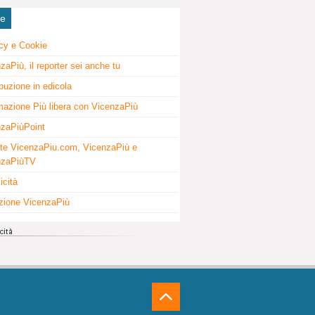
ne
cy e Cookie
zaPiù, il reporter sei anche tu
ibuzione in edicola
mazione Più libera con VicenzaPiù
zaPiùPoint
te VicenzaPiu.com, VicenzaPiù e
nzaPiùTV
icità
zione VicenzaPiù
⁁