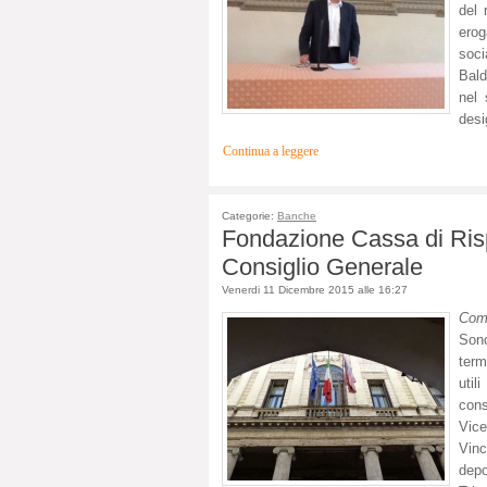
del 
erog
soci
Bald
nel 
desi
Continua a leggere
Categorie:
Banche
Fondazione Cassa di Rispa
Consiglio Generale
Venerdi 11 Dicembre 2015 alle 16:27
Com
Sono
term
util
cons
Vice
Vin
depo