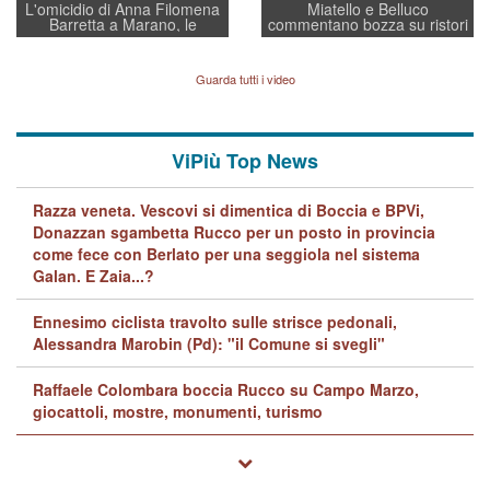
L'omicidio di Anna Filomena
Miatello e Belluco
Barretta a Marano, le
commentano bozza su ristori
indagini dei carabinieri di
BPVi e Veneto Banca
Vicenza sul marito Angelo
Lavarra: più avvincenti di
Guarda tutti i video
quelle di... Barbara D'Urso
ViPiù Top News
Razza veneta. Vescovi si dimentica di Boccia e BPVi,
Donazzan sgambetta Rucco per un posto in provincia
come fece con Berlato per una seggiola nel sistema
Galan. E Zaia...?
Ennesimo ciclista travolto sulle strisce pedonali,
Alessandra Marobin (Pd): "il Comune si svegli"
Raffaele Colombara boccia Rucco su Campo Marzo,
giocattoli, mostre, monumenti, turismo