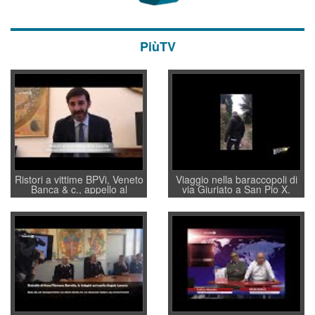
PiùTV
Ristori a vittime BPVi, Veneto
Viaggio nella baraccopoli di
Banca & c., appello al
via Giuriato a San Pio X.
sottosegretario Alessio
Vicenza ai Vicentini: “faremo
Villarosa: per mettere ordine
un regalo di Natale ai
convochi con Di Maio CNCU
residenti”
a supporto della cabina di
regia al Mef