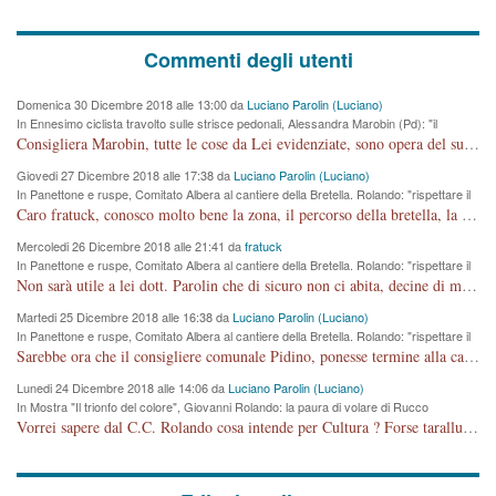
Commenti degli utenti
Domenica 30 Dicembre 2018 alle 13:00 da
Luciano Parolin (Luciano)
In Ennesimo ciclista travolto sulle strisce pedonali, Alessandra Marobin (Pd): "il
Comune si svegli"
Consigliera Marobin, tutte le cose da Lei evidenziate, sono opera del suo ex Assessore e compagno di Partito Antonio Marco Dalla Pozza Assessore alla "progettazione" di piste ciclabili e altre porcherie. A lui manderei il conto da saldare per incidenti e danni alle persone. E' ora che "finiamola." Avete perso rassegnatevi. qui IL SINDACO RUCCO NON C'ENTRA PER NIENTE. CAPITO!!!!!!!! Amen.
Giovedi 27 Dicembre 2018 alle 17:38 da
Luciano Parolin (Luciano)
In Panettone e ruspe, Comitato Albera al cantiere della Bretella. Rolando: "rispettare il
cronoprogramma"
Caro fratuck, conosco molto bene la zona, il percorso della bretella, la situazione dei cittadini, abito in Viale Trento. A partire dal 2003 ho partecipato al Comitato di Maddalene pro bretella, e a riunioni propositive per apportare modifiche al progetto. Numerose mie foto del territorio sono arrivate a Roma, altri miei interventi (non graditi dalla Sx) sono stati pubblicati dal GdV, assieme ad altri come Ciro Asproso, ora favorevole alla bretella. Ho partecipato alla raccolta firme per la chiusura della strada x 5 giorni eseguita dal Sindaco Hullwech per sforamento 180 Micro/g. Pertanto come impegno per la tematica sono apposto con la coscienza. Ora il Progetto è partito, fine! Voglio dire che la nuova Giunta "comunale" non c'entra più. L'opera sarà "malauguratamente" eseguita, ma non con il mio placet. Il Consigliere Comunale dovrebbe capire che la campagna elettorale è finita, con buona pace di tutti. Quello che invece dovrebbe interessare è la proprietà della strada, dall'uscita autostradale Ovest, sino alla Rotatoria dell'Albara, vi sono tre possessori: Autostrade SpA; La Provincia, il Comune. Come la mettiamo per il futuro ? I costi, da 50 sono saliti a 100 milioni di € come dire 20 milioni a KM (!) da non credere. Comunque si farà. Ma nessuno canti Vittoria, anzi meglio non farne un ulteriore fatto "partitico" per questioni elettorali o di seggio. Se mi manda la sua mail, sono disponibile ad inviare i documenti e le foto sopra descritte. Con ossequi, Luciano Parolin
Mercoledi 26 Dicembre 2018 alle 21:41 da
fratuck
In Panettone e ruspe, Comitato Albera al cantiere della Bretella. Rolando: "rispettare il
cronoprogramma"
Non sarà utile a lei dott. Parolin che di sicuro non ci abita, decine di migliaia di TIR, automobili e padroncini che passano quotidianamente per una strada appena rotabile, non è più possibile stendere i panni, attraversare la strada senza rischiare la morte, le case stanno crepando, i tempi sono cambiati e la bretella non passerà assolutamente per maddalene (ma cosa sta a dire?!), dia invece responsabilità a chi ha costruito tagliando la strada che doveva invece terminare a isola vicentina e non al moracchino lasciando Motta di Costabissara ancora in panne di traffico. I tempi sono cambiati dottore e se l'anagrafe della vita stagna nell'essere umano impressioni conservatrici, la società non le considera perchè va avanti, si industrializza e ha bisogno di infrastrutture e di sviluppo. Ultima considerazione, se è geloso di Rolando perchè vede in lui solo campagne politiche mentre si difendono i SOLI diritti dei cittadini, la preghiamo faccia considerazioni più appropriate. Saluti e complimenti per i suoi scritti.
Martedi 25 Dicembre 2018 alle 16:38 da
Luciano Parolin (Luciano)
In Panettone e ruspe, Comitato Albera al cantiere della Bretella. Rolando: "rispettare il
cronoprogramma"
Sarebbe ora che il consigliere comunale Pidino, ponesse termine alla campagna elettorale nel territorio del suo seggio Villaggio del Sole. La tiraca è iniziata, distruggerà 6 km di prateria ovest della città, ricca di fonti e sorgenti d'acqua. I cittadini di Maddalene non avranno più Pace la notte. Molta colpa per la costruzione di questa Strada è proprio del signor Rolando,dei suoi gazebo mobili e che vuol far passare questa opera VANDALICA come progetto "utile" a chi ? Non è cosa seria sig. Rolando!
Lunedi 24 Dicembre 2018 alle 14:06 da
Luciano Parolin (Luciano)
In Mostra "Il trionfo del colore", Giovanni Rolando: la paura di volare di Rucco
Vorrei sapere dal C.C. Rolando cosa intende per Cultura ? Forse tarallucci, vino e sagre, o spaghetti tricolori del PD ? Il continuo (s)parlare della mostra a Palazzo Chiericati caro consigliere DANNEGGIA FORTEMENTE l'immagine della città TUTTA e fa deviare i consensi che in RUSSIA (badi bene ex U.R.S.S.) sono ECCELLENTI. A livello artistico l'evento è di alta Valenza culturale, COMPITO di Tutta la Cittadinanza fare il possibile per propagandare l'iniziativa senza farne UN CASO PARTITICO come fa Lei da sempre. Meno Gazebo + Partecipazione! E così sia. Amen.