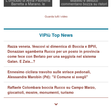
L'omicidio di Anna Filomena
Miatello e Belluco
Barretta a Marano, le
commentano bozza su ristori
indagini dei carabinieri di
BPVi e Veneto Banca
Vicenza sul marito Angelo
Lavarra: più avvincenti di
Guarda tutti i video
quelle di... Barbara D'Urso
ViPiù Top News
Razza veneta. Vescovi si dimentica di Boccia e BPVi,
Donazzan sgambetta Rucco per un posto in provincia
come fece con Berlato per una seggiola nel sistema
Galan. E Zaia...?
Ennesimo ciclista travolto sulle strisce pedonali,
Alessandra Marobin (Pd): "il Comune si svegli"
Raffaele Colombara boccia Rucco su Campo Marzo,
giocattoli, mostre, monumenti, turismo