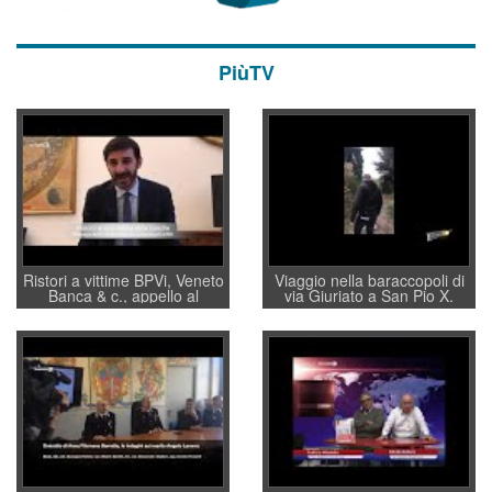
PiùTV
Ristori a vittime BPVi, Veneto
Viaggio nella baraccopoli di
Banca & c., appello al
via Giuriato a San Pio X.
sottosegretario Alessio
Vicenza ai Vicentini: “faremo
Villarosa: per mettere ordine
un regalo di Natale ai
convochi con Di Maio CNCU
residenti”
a supporto della cabina di
regia al Mef