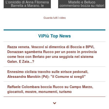
L'omicidio di Anna Filomena
Miatello e Belluco
Barretta a Marano, le
commentano bozza su ristori
indagini dei carabinieri di
BPVi e Veneto Banca
Vicenza sul marito Angelo
Lavarra: più avvincenti di
Guarda tutti i video
quelle di... Barbara D'Urso
ViPiù Top News
Razza veneta. Vescovi si dimentica di Boccia e BPVi,
Donazzan sgambetta Rucco per un posto in provincia
come fece con Berlato per una seggiola nel sistema
Galan. E Zaia...?
Ennesimo ciclista travolto sulle strisce pedonali,
Alessandra Marobin (Pd): "il Comune si svegli"
Raffaele Colombara boccia Rucco su Campo Marzo,
giocattoli, mostre, monumenti, turismo