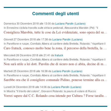
Commenti degli utenti
Domenica 30 Dicembre 2018 alle 13:00 da
Luciano Parolin (Luciano)
In Ennesimo ciclista travolto sulle strisce pedonali, Alessandra Marobin (Pd): "il
Comune si svegli"
Consigliera Marobin, tutte le cose da Lei evidenziate, sono opera del suo ex Assessore e compagno di Partito Antonio Marco Dalla Pozza Assessore alla "progettazione" di piste ciclabili e altre porcherie. A lui manderei il conto da saldare per incidenti e danni alle persone. E' ora che "finiamola." Avete perso rassegnatevi. qui IL SINDACO RUCCO NON C'ENTRA PER NIENTE. CAPITO!!!!!!!! Amen.
Giovedi 27 Dicembre 2018 alle 17:38 da
Luciano Parolin (Luciano)
In Panettone e ruspe, Comitato Albera al cantiere della Bretella. Rolando: "rispettare il
cronoprogramma"
Caro fratuck, conosco molto bene la zona, il percorso della bretella, la situazione dei cittadini, abito in Viale Trento. A partire dal 2003 ho partecipato al Comitato di Maddalene pro bretella, e a riunioni propositive per apportare modifiche al progetto. Numerose mie foto del territorio sono arrivate a Roma, altri miei interventi (non graditi dalla Sx) sono stati pubblicati dal GdV, assieme ad altri come Ciro Asproso, ora favorevole alla bretella. Ho partecipato alla raccolta firme per la chiusura della strada x 5 giorni eseguita dal Sindaco Hullwech per sforamento 180 Micro/g. Pertanto come impegno per la tematica sono apposto con la coscienza. Ora il Progetto è partito, fine! Voglio dire che la nuova Giunta "comunale" non c'entra più. L'opera sarà "malauguratamente" eseguita, ma non con il mio placet. Il Consigliere Comunale dovrebbe capire che la campagna elettorale è finita, con buona pace di tutti. Quello che invece dovrebbe interessare è la proprietà della strada, dall'uscita autostradale Ovest, sino alla Rotatoria dell'Albara, vi sono tre possessori: Autostrade SpA; La Provincia, il Comune. Come la mettiamo per il futuro ? I costi, da 50 sono saliti a 100 milioni di € come dire 20 milioni a KM (!) da non credere. Comunque si farà. Ma nessuno canti Vittoria, anzi meglio non farne un ulteriore fatto "partitico" per questioni elettorali o di seggio. Se mi manda la sua mail, sono disponibile ad inviare i documenti e le foto sopra descritte. Con ossequi, Luciano Parolin
Mercoledi 26 Dicembre 2018 alle 21:41 da
fratuck
In Panettone e ruspe, Comitato Albera al cantiere della Bretella. Rolando: "rispettare il
cronoprogramma"
Non sarà utile a lei dott. Parolin che di sicuro non ci abita, decine di migliaia di TIR, automobili e padroncini che passano quotidianamente per una strada appena rotabile, non è più possibile stendere i panni, attraversare la strada senza rischiare la morte, le case stanno crepando, i tempi sono cambiati e la bretella non passerà assolutamente per maddalene (ma cosa sta a dire?!), dia invece responsabilità a chi ha costruito tagliando la strada che doveva invece terminare a isola vicentina e non al moracchino lasciando Motta di Costabissara ancora in panne di traffico. I tempi sono cambiati dottore e se l'anagrafe della vita stagna nell'essere umano impressioni conservatrici, la società non le considera perchè va avanti, si industrializza e ha bisogno di infrastrutture e di sviluppo. Ultima considerazione, se è geloso di Rolando perchè vede in lui solo campagne politiche mentre si difendono i SOLI diritti dei cittadini, la preghiamo faccia considerazioni più appropriate. Saluti e complimenti per i suoi scritti.
Martedi 25 Dicembre 2018 alle 16:38 da
Luciano Parolin (Luciano)
In Panettone e ruspe, Comitato Albera al cantiere della Bretella. Rolando: "rispettare il
cronoprogramma"
Sarebbe ora che il consigliere comunale Pidino, ponesse termine alla campagna elettorale nel territorio del suo seggio Villaggio del Sole. La tiraca è iniziata, distruggerà 6 km di prateria ovest della città, ricca di fonti e sorgenti d'acqua. I cittadini di Maddalene non avranno più Pace la notte. Molta colpa per la costruzione di questa Strada è proprio del signor Rolando,dei suoi gazebo mobili e che vuol far passare questa opera VANDALICA come progetto "utile" a chi ? Non è cosa seria sig. Rolando!
Lunedi 24 Dicembre 2018 alle 14:06 da
Luciano Parolin (Luciano)
In Mostra "Il trionfo del colore", Giovanni Rolando: la paura di volare di Rucco
Vorrei sapere dal C.C. Rolando cosa intende per Cultura ? Forse tarallucci, vino e sagre, o spaghetti tricolori del PD ? Il continuo (s)parlare della mostra a Palazzo Chiericati caro consigliere DANNEGGIA FORTEMENTE l'immagine della città TUTTA e fa deviare i consensi che in RUSSIA (badi bene ex U.R.S.S.) sono ECCELLENTI. A livello artistico l'evento è di alta Valenza culturale, COMPITO di Tutta la Cittadinanza fare il possibile per propagandare l'iniziativa senza farne UN CASO PARTITICO come fa Lei da sempre. Meno Gazebo + Partecipazione! E così sia. Amen.