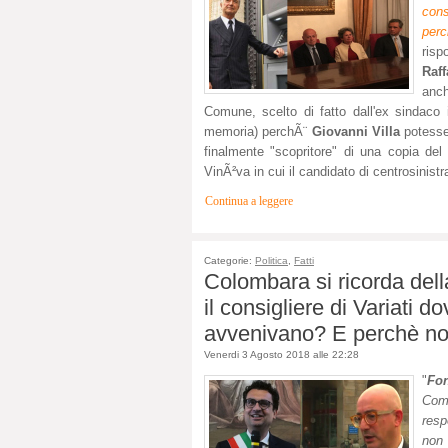
cons
per
risp
Raf
anch
Comune, scelto di fatto dall'ex sindaco 
memoria) perchÃ¨
Giovanni Villa
potesse
finalmente "scopritore" di una copia del
VinÃ²va in cui il candidato di centrosinis
Continua a leggere
Categorie:
Politica
,
Fatti
Colombara si ricorda del
il consigliere di Variati do
avvenivano? E perchè non
Venerdi 3 Agosto 2018 alle 22:28
"
Fo
Comu
resp
non