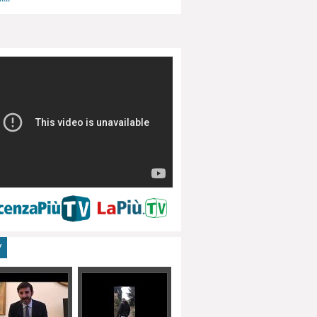
menti, turismo
V