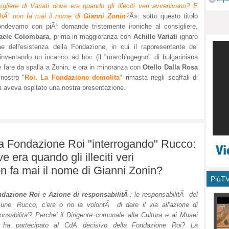
igliere di Variati dove era quando gli illeciti veri avvenivano? E
monu
chÃ¨ non fa mai il nome di
Gianni Zonin
?
Â»: sotto questo titolo
ondevamo con piÃ¹ domande tristemente ironiche al consigliere,
faele Colombara
, prima in maggioranza con
Achille Variati
ignaro
e dell'esistenza della Fondazione, in cui il rappresentante del
inventando un incarico ad hoc (il "marchingegno" di bulgariniana
 fare da spalla a Zonin, e ora in minoranza con
Otello Dalla Rosa
 nostro "
Roi. La Fondazione demolita
"
rimasta negli scaffali di
tra aveva ospitato una nostra presentazione.
la Fondazione Roi "interrogando" Rucco:
ve era quando gli illeciti veri
 fa mai il nome di Gianni Zonin?
PiùT
ndazione Roi
e
Azione di responsabilitÃ
: le responsabilitÃ del
ne. Rucco, c'era o no la volontÃ di dare il via all'azione di
onsabilita'? Perche' il Dirigente comunale alla Cultura e ai Musei
 ha partecipato al CdA decisivo della Fondazione Roi? La