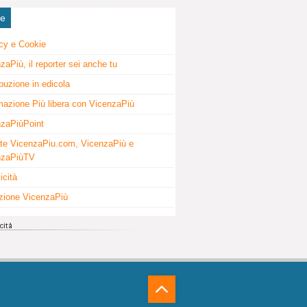
ne
cy e Cookie
zaPiù, il reporter sei anche tu
ibuzione in edicola
mazione Più libera con VicenzaPiù
zaPiùPoint
te VicenzaPiu.com, VicenzaPiù e
nzaPiùTV
icità
zione VicenzaPiù
⁁