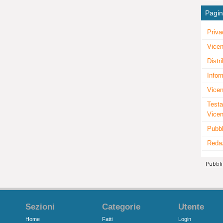
Pagi
Priva
Vicen
Distr
Infor
Vicen
Testa
Vice
Pubbl
Reda
Sezioni
Categorie
Utente
Home
Fatti
Login