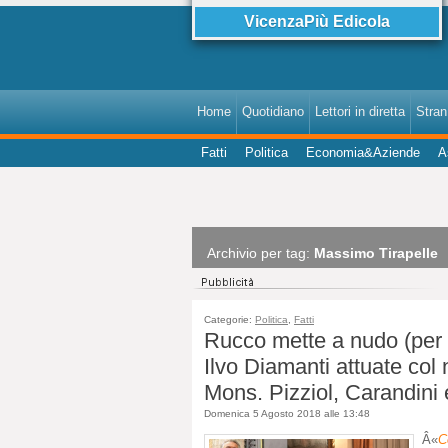
VicenzaPiù Edicola
Home
Quotidiano
Lettori in diretta
StranI
Fatti
Politica
Economia&Aziende
A
Archivio per tag:
Massimo Tirapelle
Categorie:
Politica
,
Fatti
Rucco mette a nudo (per c
Ilvo Diamanti attuate col
Mons. Pizziol, Carandini
Domenica 5 Agosto 2018 alle 13:48
Â«
C