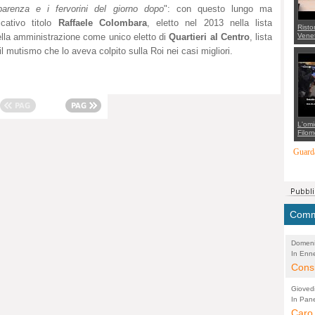
parenza e i fervorini del giorno dopo
": con questo lungo ma
icativo titolo
Raffaele Colombara
, eletto nel 2013 nella lista
Risto
Venet
uella amministrazione come unico eletto di
Quartieri al Centro
, lista
appel
il mutismo che lo aveva colpito sulla Roi nei casi migliori.
Aless
mette
con 
suppo
regia
L'omi
Filom
Maran
carab
Guarda
marit
più a
di...
Comme
Domeni
In Enne
(Lucian
Alessan
Consi
evide
Gioved
Asses
In Pane
(Lucian
Bretell
Caro 
Marco