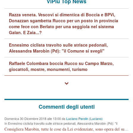
ViPiù Top News
Razza veneta. Vescovi si dimentica di Boccia e BPVi,
Donazzan sgambetta Rucco per un posto in provincia
come fece con Berlato per una seggiola nel sistema
Galan. E Zaia...?
Ennesimo ciclista travolto sulle strisce pedonali,
Alessandra Marobin (Pd): "il Comune si svegli"
Raffaele Colombara boccia Rucco su Campo Marzo,
giocattoli, mostre, monumenti, turismo
Commenti degli utenti
Domenica 30 Dicembre 2018 alle 13:00 da
Luciano Parolin (Luciano)
In Ennesimo ciclista travolto sulle strisce pedonali, Alessandra Marobin (Pd): "il
Comune si svegli"
Consigliera Marobin, tutte le cose da Lei evidenziate, sono opera del suo ex Assessore e compagno di Partito Antonio Marco Dalla Pozza Assessore alla "progettazione" di piste ciclabili e altre porcherie. A lui manderei il conto da saldare per incidenti e danni alle persone. E' ora che "finiamola." Avete perso rassegnatevi. qui IL SINDACO RUCCO NON C'ENTRA PER NIENTE. CAPITO!!!!!!!! Amen.