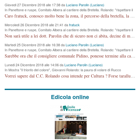
Giovedi 27 Dicembre 2018 alle 17:38 da
Luciano Parolin (Luciano)
In Panettone e ruspe, Comitato Albera al cantiere della Bretella. Rolando: "rispettare il
cronoprogramma"
Caro fratuck, conosco molto bene la zona, il percorso della bretella, la situazione dei cittadini, abito in Viale Trento. A partire dal 2003 ho partecipato al Comitato di Maddalene pro bretella, e a riunioni propositive per apportare modifiche al progetto. Numerose mie foto del territorio sono arrivate a Roma, altri miei interventi (non graditi dalla Sx) sono stati pubblicati dal GdV, assieme ad altri come Ciro Asproso, ora favorevole alla bretella. Ho partecipato alla raccolta firme per la chiusura della strada x 5 giorni eseguita dal Sindaco Hullwech per sforamento 180 Micro/g. Pertanto come impegno per la tematica sono apposto con la coscienza. Ora il Progetto è partito, fine! Voglio dire che la nuova Giunta "comunale" non c'entra più. L'opera sarà "malauguratamente" eseguita, ma non con il mio placet. Il Consigliere Comunale dovrebbe capire che la campagna elettorale è finita, con buona pace di tutti. Quello che invece dovrebbe interessare è la proprietà della strada, dall'uscita autostradale Ovest, sino alla Rotatoria dell'Albara, vi sono tre possessori: Autostrade SpA; La Provincia, il Comune. Come la mettiamo per il futuro ? I costi, da 50 sono saliti a 100 milioni di € come dire 20 milioni a KM (!) da non credere. Comunque si farà. Ma nessuno canti Vittoria, anzi meglio non farne un ulteriore fatto "partitico" per questioni elettorali o di seggio. Se mi manda la sua mail, sono disponibile ad inviare i documenti e le foto sopra descritte. Con ossequi, Luciano Parolin
Mercoledi 26 Dicembre 2018 alle 21:41 da
fratuck
In Panettone e ruspe, Comitato Albera al cantiere della Bretella. Rolando: "rispettare il
cronoprogramma"
Non sarà utile a lei dott. Parolin che di sicuro non ci abita, decine di migliaia di TIR, automobili e padroncini che passano quotidianamente per una strada appena rotabile, non è più possibile stendere i panni, attraversare la strada senza rischiare la morte, le case stanno crepando, i tempi sono cambiati e la bretella non passerà assolutamente per maddalene (ma cosa sta a dire?!), dia invece responsabilità a chi ha costruito tagliando la strada che doveva invece terminare a isola vicentina e non al moracchino lasciando Motta di Costabissara ancora in panne di traffico. I tempi sono cambiati dottore e se l'anagrafe della vita stagna nell'essere umano impressioni conservatrici, la società non le considera perchè va avanti, si industrializza e ha bisogno di infrastrutture e di sviluppo. Ultima considerazione, se è geloso di Rolando perchè vede in lui solo campagne politiche mentre si difendono i SOLI diritti dei cittadini, la preghiamo faccia considerazioni più appropriate. Saluti e complimenti per i suoi scritti.
Martedi 25 Dicembre 2018 alle 16:38 da
Luciano Parolin (Luciano)
In Panettone e ruspe, Comitato Albera al cantiere della Bretella. Rolando: "rispettare il
cronoprogramma"
Sarebbe ora che il consigliere comunale Pidino, ponesse termine alla campagna elettorale nel territorio del suo seggio Villaggio del Sole. La tiraca è iniziata, distruggerà 6 km di prateria ovest della città, ricca di fonti e sorgenti d'acqua. I cittadini di Maddalene non avranno più Pace la notte. Molta colpa per la costruzione di questa Strada è proprio del signor Rolando,dei suoi gazebo mobili e che vuol far passare questa opera VANDALICA come progetto "utile" a chi ? Non è cosa seria sig. Rolando!
Lunedi 24 Dicembre 2018 alle 14:06 da
Luciano Parolin (Luciano)
In Mostra "Il trionfo del colore", Giovanni Rolando: la paura di volare di Rucco
Vorrei sapere dal C.C. Rolando cosa intende per Cultura ? Forse tarallucci, vino e sagre, o spaghetti tricolori del PD ? Il continuo (s)parlare della mostra a Palazzo Chiericati caro consigliere DANNEGGIA FORTEMENTE l'immagine della città TUTTA e fa deviare i consensi che in RUSSIA (badi bene ex U.R.S.S.) sono ECCELLENTI. A livello artistico l'evento è di alta Valenza culturale, COMPITO di Tutta la Cittadinanza fare il possibile per propagandare l'iniziativa senza farne UN CASO PARTITICO come fa Lei da sempre. Meno Gazebo + Partecipazione! E così sia. Amen.
Edicola online