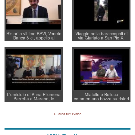
Ristori a vittime BPVi, Veneto
Viaggio nella baraccopoli di
Banca & c., appello al
via Giuriato a San Pio X.
sottosegretario Alessio
Vicenza ai Vicentini: “faremo
Villarosa: per mettere ordine
un regalo di Natale ai
convochi con Di Maio CNCU
residenti”
a supporto della cabina di
regia al Mef
L'omicidio di Anna Filomena
Miatello e Belluco
Barretta a Marano, le
commentano bozza su ristori
indagini dei carabinieri di
BPVi e Veneto Banca
Vicenza sul marito Angelo
Lavarra: più avvincenti di
Guarda tutti i video
quelle di... Barbara D'Urso