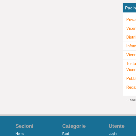
Pagi
Priva
Vicen
Distr
Infor
Vicen
Testa
Vice
Pubbl
Reda
Sezioni
Categorie
Utente
Home
Fatti
Login