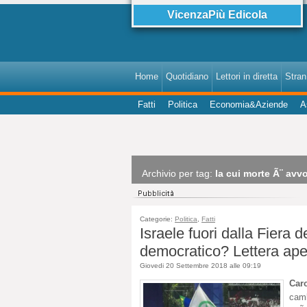
VicenzaPiù Edicola
Home
Quotidiano
Lettori in diretta
StranI
Fatti
Politica
Economia&Aziende
A
Archivio per tag:
la cui morte Ã¨ avvo
Categorie:
Politica
,
Fatti
Israele fuori dalla Fiera 
democratico? Lettera aper
Giovedi 20 Settembre 2018 alle 09:19
Car
camb