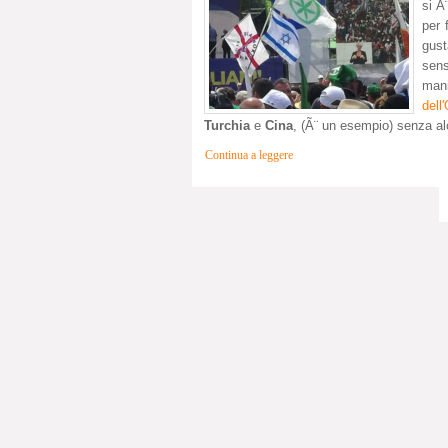
si Ã
per 
gust
sens
mani
dell
Turchia
e
Cina
, (Ã¨ un esempio) senza a
Continua a leggere