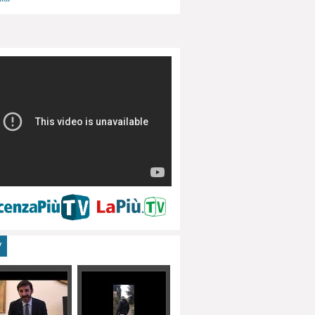
menti, turismo
V