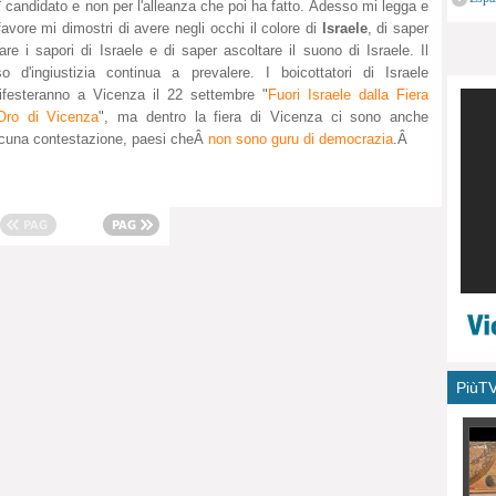
¨ candidato e non per l'alleanza che poi ha fatto. Adesso mi legga e
monu
favore mi dimostri di avere negli occhi il colore di
Israele
, di saper
are i sapori di Israele e di saper ascoltare il suono di Israele. Il
o d'ingiustizia continua a prevalere. I boicottatori di Israele
festeranno a Vicenza il 22 settembre "
Fuori Israele dalla Fiera
'Oro di Vicenza
", ma dentro la fiera di Vicenza ci sono anche
lcuna contestazione, paesi cheÂ
non sono guru di democrazia
.Â
PiùT