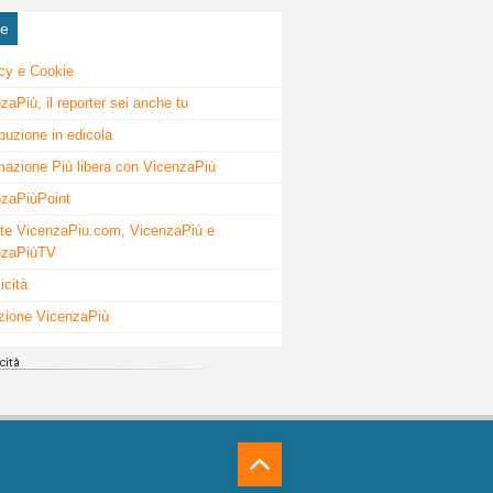
ne
cy e Cookie
zaPiù, il reporter sei anche tu
ibuzione in edicola
mazione Più libera con VicenzaPiù
zaPiùPoint
te VicenzaPiu.com, VicenzaPiù e
nzaPiùTV
icità
zione VicenzaPiù
⁁