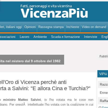
VicenzaPiù - Notizie, Inchieste, Analisi su Vicenza e provincia
eri, italiani oggi
Opinioni
Rassegna stampa
Inchieste
Video on demand
ssociazioni
Lavoro
Ambiente
Scuola e formazione
Interviste
Engl
lta nel mistero dal 9 ottobre del 1982
ViPiù
dell'Oro di Vicenza perché anti
Razza
ta a Salvini: "E allora Cina e Turchia?"
Bocc
Ennes
per u
pedon
o ministro Matteo Salvini
, io l'ho votata ma le cose non
Berla
Raff
Comun
iano. Per onestÃ intellettuale l'ho votata con la coalizione in cui
E Zai
Campo
Espa