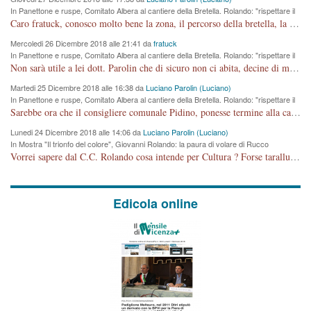
In Panettone e ruspe, Comitato Albera al cantiere della Bretella. Rolando: "rispettare il
cronoprogramma"
Caro fratuck, conosco molto bene la zona, il percorso della bretella, la situazione dei cittadini, abito in Viale Trento. A partire dal 2003 ho partecipato al Comitato di Maddalene pro bretella, e a riunioni propositive per apportare modifiche al progetto. Numerose mie foto del territorio sono arrivate a Roma, altri miei interventi (non graditi dalla Sx) sono stati pubblicati dal GdV, assieme ad altri come Ciro Asproso, ora favorevole alla bretella. Ho partecipato alla raccolta firme per la chiusura della strada x 5 giorni eseguita dal Sindaco Hullwech per sforamento 180 Micro/g. Pertanto come impegno per la tematica sono apposto con la coscienza. Ora il Progetto è partito, fine! Voglio dire che la nuova Giunta "comunale" non c'entra più. L'opera sarà "malauguratamente" eseguita, ma non con il mio placet. Il Consigliere Comunale dovrebbe capire che la campagna elettorale è finita, con buona pace di tutti. Quello che invece dovrebbe interessare è la proprietà della strada, dall'uscita autostradale Ovest, sino alla Rotatoria dell'Albara, vi sono tre possessori: Autostrade SpA; La Provincia, il Comune. Come la mettiamo per il futuro ? I costi, da 50 sono saliti a 100 milioni di € come dire 20 milioni a KM (!) da non credere. Comunque si farà. Ma nessuno canti Vittoria, anzi meglio non farne un ulteriore fatto "partitico" per questioni elettorali o di seggio. Se mi manda la sua mail, sono disponibile ad inviare i documenti e le foto sopra descritte. Con ossequi, Luciano Parolin
Mercoledi 26 Dicembre 2018 alle 21:41 da
fratuck
In Panettone e ruspe, Comitato Albera al cantiere della Bretella. Rolando: "rispettare il
cronoprogramma"
Non sarà utile a lei dott. Parolin che di sicuro non ci abita, decine di migliaia di TIR, automobili e padroncini che passano quotidianamente per una strada appena rotabile, non è più possibile stendere i panni, attraversare la strada senza rischiare la morte, le case stanno crepando, i tempi sono cambiati e la bretella non passerà assolutamente per maddalene (ma cosa sta a dire?!), dia invece responsabilità a chi ha costruito tagliando la strada che doveva invece terminare a isola vicentina e non al moracchino lasciando Motta di Costabissara ancora in panne di traffico. I tempi sono cambiati dottore e se l'anagrafe della vita stagna nell'essere umano impressioni conservatrici, la società non le considera perchè va avanti, si industrializza e ha bisogno di infrastrutture e di sviluppo. Ultima considerazione, se è geloso di Rolando perchè vede in lui solo campagne politiche mentre si difendono i SOLI diritti dei cittadini, la preghiamo faccia considerazioni più appropriate. Saluti e complimenti per i suoi scritti.
Martedi 25 Dicembre 2018 alle 16:38 da
Luciano Parolin (Luciano)
In Panettone e ruspe, Comitato Albera al cantiere della Bretella. Rolando: "rispettare il
cronoprogramma"
Sarebbe ora che il consigliere comunale Pidino, ponesse termine alla campagna elettorale nel territorio del suo seggio Villaggio del Sole. La tiraca è iniziata, distruggerà 6 km di prateria ovest della città, ricca di fonti e sorgenti d'acqua. I cittadini di Maddalene non avranno più Pace la notte. Molta colpa per la costruzione di questa Strada è proprio del signor Rolando,dei suoi gazebo mobili e che vuol far passare questa opera VANDALICA come progetto "utile" a chi ? Non è cosa seria sig. Rolando!
Lunedi 24 Dicembre 2018 alle 14:06 da
Luciano Parolin (Luciano)
In Mostra "Il trionfo del colore", Giovanni Rolando: la paura di volare di Rucco
Vorrei sapere dal C.C. Rolando cosa intende per Cultura ? Forse tarallucci, vino e sagre, o spaghetti tricolori del PD ? Il continuo (s)parlare della mostra a Palazzo Chiericati caro consigliere DANNEGGIA FORTEMENTE l'immagine della città TUTTA e fa deviare i consensi che in RUSSIA (badi bene ex U.R.S.S.) sono ECCELLENTI. A livello artistico l'evento è di alta Valenza culturale, COMPITO di Tutta la Cittadinanza fare il possibile per propagandare l'iniziativa senza farne UN CASO PARTITICO come fa Lei da sempre. Meno Gazebo + Partecipazione! E così sia. Amen.
Edicola online