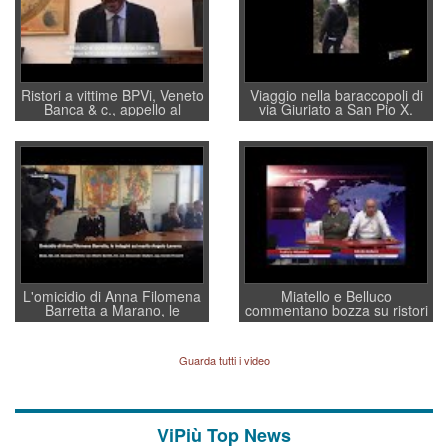
Ristori a vittime BPVi, Veneto
Viaggio nella baraccopoli di
Banca & c., appello al
via Giuriato a San Pio X.
sottosegretario Alessio
Vicenza ai Vicentini: “faremo
Villarosa: per mettere ordine
un regalo di Natale ai
convochi con Di Maio CNCU
residenti”
a supporto della cabina di
regia al Mef
L'omicidio di Anna Filomena
Miatello e Belluco
Barretta a Marano, le
commentano bozza su ristori
indagini dei carabinieri di
BPVi e Veneto Banca
Vicenza sul marito Angelo
Lavarra: più avvincenti di
Guarda tutti i video
quelle di... Barbara D'Urso
ViPiù Top News