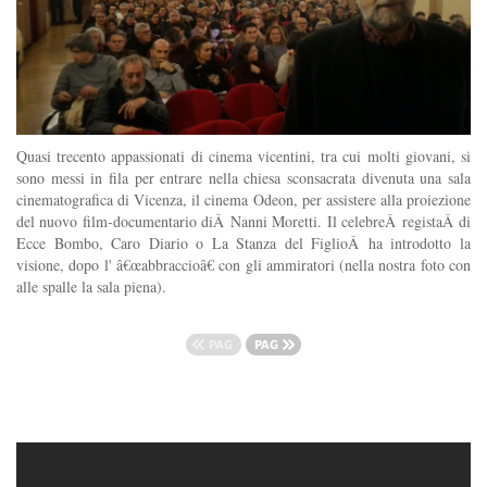
Quasi trecento appassionati di cinema vicentini, tra cui molti giovani, si
sono messi in fila per entrare nella chiesa sconsacrata divenuta una sala
cinematografica di Vicenza, il cinema Odeon, per assistere alla proiezione
del nuovo film-documentario diÂ Nanni Moretti. Il celebreÂ registaÂ di
Ecce Bombo, Caro Diario o La Stanza del FiglioÂ ha introdotto la
visione, dopo l' â€œabbraccioâ€ con gli ammiratori (nella nostra foto con
alle spalle la sala piena).