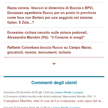
Razza veneta. Vescovi si dimentica di Boccia e BPVi,
Donazzan sgambetta Rucco per un posto in provincia
come fece con Berlato per una seggiola nel sistema
Galan. E Zaia...?
Ennesimo ciclista travolto sulle strisce pedonali,
Alessandra Marobin (Pd): "il Comune si svegli"
Raffaele Colombara boccia Rucco su Campo Marzo,
giocattoli, mostre, monumenti, turismo
Commenti degli utenti
Domenica 30 Dicembre 2018 alle 13:00 da
Luciano Parolin (Luciano)
In Ennesimo ciclista travolto sulle strisce pedonali, Alessandra Marobin (Pd): "il
Comune si svegli"
Consigliera Marobin, tutte le cose da Lei evidenziate, sono opera del suo ex Assessore e compagno di Partito Antonio Marco Dalla Pozza Assessore alla "progettazione" di piste ciclabili e altre porcherie. A lui manderei il conto da saldare per incidenti e danni alle persone. E' ora che "finiamola." Avete perso rassegnatevi. qui IL SINDACO RUCCO NON C'ENTRA PER NIENTE. CAPITO!!!!!!!! Amen.
Giovedi 27 Dicembre 2018 alle 17:38 da
Luciano Parolin (Luciano)